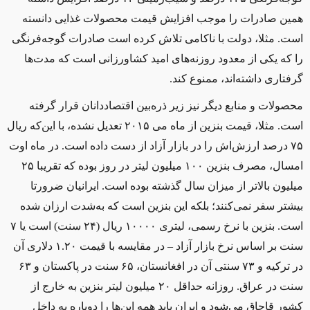
همين صادرات را موجب افزايش قیمت محصولات غذايی دانسته
است. مثلا، دولت با ناکامی تلاش کرده است صادرات گوجه‌فرنگی
را که يکی از معدود روزنه‌های امید کشاورزانی است که مدت‌ها
گرفتاری داشته‌اند، ممنوع کند.
محصولات و منابع ديگر نيز زير ذره‌بين اقتصاددانان قرار گرفته
است. مثلا، قیمت بنزین از ماه می ۲۰۱۵ تعدیل نشده، با این‌که ریال
۷۵ درصد ارزش‌اش را در بازار آزاد از دست داده است. در ماه اوت
امسال، مصرف بنزین ۱۰۰ ميلیون ليتر در روز بوده که تقريبا ۲۵
ميلیون بالاتر از ميزان سال گذشته بوده است. ايرانيان ضرورتا
بیشتر سفر نمی‌کنند؛ بلکه این بنزين است که به‌شدت ارزان شده
است. بنزين با نرخ رسمی، ليتری ۱۰۰۰۰ ریال (۲۴ سنت) است يا ۷
سنت بر اساس نرخ بازار آزاد – در مقایسه با قیمت ۱.۲۰ دلاری آن
در ترکيه و ۷۳ سنتی آن در افغانستان، ۶۵ سنت در پاکستان و ۶۳
سنت در عراق. روزانه حداقل ۲۰ ميلیون ليتر بنزین به خارج از
کشور قاچاق می‌شود و ايران باید همه اين‌ها را دوباره به داخل