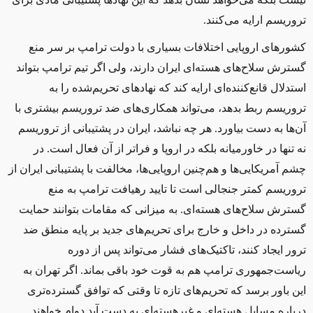
تروريسم ارايه می‌کنند.
کشورهای اروپايی اختلافات بسياری با دولت ترامپ بر سر منع
گسترش سلاح‌های هسته‌ای ایران دارند، ولی اگر تیم ترامپ بتواند
استدلال قانع‌کننده‌ای ارايه کند که نهادهای تحریم‌شده را به
تروريسم ربط بدهد، می‌تواند همکاری‌های ضد تروريسم بیشتری با
آن‌ها به دست بياورد. هر چه نباشد، ايران در پشتيبانی از تروريسم
نه تنها در خاورميانه بلکه در اروپا و فراتر از آن فعال است. در
چشم آمريکايی‌ها و هم‌چنین اروپايی‌ها، مخالفت با پشتیبانی ايران از
تروريسم کمتر جنجالی است تا تاييد رهيافت ترامپ به منع
گسترش سلاح‌های هسته‌ای. به ميزانی که مقامات بتوانند حمايت
گسترده در داخل و خارج برای تحريم‌های جديد بر پايه‌ منطق ضد
ترور ايجاد کنند، تاکتيک‌های فشار می‌تواند پس از دوره
ریاست‌جمهوری ترامپ هم به قوت خود باقی بماند. اگر تهران به
اين باور برسد که تحريم‌های تازه تا وقتی که توافق گسترده‌تری
درباره‌ مسايل هسته‌ای و غيرهسته‌ای به دست آید دوام خواهند