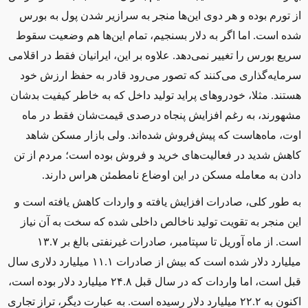
از تورم بوده و هر دوی اين‌ها منجر به سرازير شدن پول به بورس
شده است. اما اگر به دلار بسنجیم، تمام اين‌ها هم وضعيت سقوط
سريع بورس را تغيير نمی‌دهد. علاوه بر اين، ايرانيان فقط در اقلامی
سرمايه‌گذاری می‌کنند که تصور می‌رود قادر به حفظ ارزش خود
هستند. مثلا، خودروهای پرايد تولید داخل که به خاطر کيفيت بدشان
مشهورند، به رغم افزايش پنجاه درصدی قيمت‌شان فقط در ماه
اوت، ماه‌هاست که پيش‌فروش شده‌اند. ولی بازار مسکن شاهد
کاهش شديد در فعاليت‌های خرید و فروش بوده است؛ مردم از تن
دادن به معامله مسکن در اين اوضاع نامطمئن هراس دارند.
به طور کلی، صادرات افزايش يافته و واردات کاهش یافته است و
این منجر به تقویت توليد ناخالص داخلی شده که سخت به آن نياز
است. از ماه آوریل تا سپتامبر، صادرات غيرنفتی بالغ بر ۱۳.۷
میليارد دلار شده است که بيش از صادرات ۱۱.۱ ميلیارد دلاری سال
قبل است، اما واردات که در سال قبل ۲۴.۸ ميليارد دلار بوده است،
اکنون به ۲۲.۲ ميليارد دلار رسیده است. به عبارت ديگر، تراز تجاری