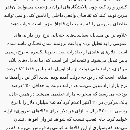
کشور وارد کند، چون پالايشگاه‌های ايران به‌زحمت می‌توانند آن‌قدر
بنزین تولید کنند که تقاضای واقعی داخلی را تامين کند، و نمی توانند
تقاضای متورمی را که مسبب آن قاچاق بنزین است جواب دهند.
علاوه بر اين‌ مسايل، سياست‌های جنجالی نرخ ارز، دارایی‌های
عمومی را به تحلیل برده و باعث ثروتمند شدن نخبگان فاسد شده
است. دلارهای عايدی از صادرات نفت، تقریبا يکسره به نرخ رسمی
پایین تبدیل می‌شوند و نتيجه‌اش اين است که، بنا به داده‌های بانک
مرکزی، درآمد نفتی دولت از ماه آوريل تا سپتامبر فقط ۸۲ درصد
مبلغی است که در بودجه دولت آمده بوده است. اگر این درآمدها به
نرخ بازار آزاد تبديل می‌شدند، درآمد دولت به حداقل ۲۵۰ درصد
بودجه می‌رسيد که منجر به مازاد عظیمی می‌شد. در همين حال،
بانک مرکزی در ۲۰ اکتبر اعلام کرد که ۹.۵ ميلیارد دلار را با نرخ
رسمی، ۴۲۰۰۰ ریال به ازای هر دلار، برای «کالاهای ضروری» ارایه
خواهد کرد. جای تعجب نيست که شواهد فراوان افواهی نشان
می‌دهد که بسیاری از اين کالاها به قيمتی به فروش می‌روند که در