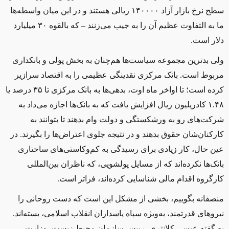
سطح نرخ بازار آزاد ۱۴۰۰۰۰ ریالی هستند و در اين ميان واسطه‌ها
ما به التفاوت عظیم آن را به جيب می‌زنند – که بالقوه ۳۰ ميليارد
دلار است.
ولی بدترین مجموعه‌ سیاست‌ها هم‌چنان به بخش پولی و بانکداری
مربوط است. بانک مرکزی نقدينگی عظیمی را به اقتصاد سرازير
کرده است؛ تا اواخر ماه اوت، بدهی‌ها به بانک مرکزی تا ۳۵ درصد یا
۱.۴۸ کادریلیون ريال افزایش يافت که به بانک‌ها اجازه می‌داد به
شرکت‌های رو به ورشکستگی و دولت وام بدهند تا بتوانند به
کارکنان‌شان حقوق بدهند و در نتیجه جلوی اعتراض‌ها را بگيرند. در
عین حال، کار زیادی برای رسیدگی به کم‌وکاستی‌های ساختاری
بانک‌ها نکرده‌اند که از مسايل پولشويی، که ناظران بين‌المللی
کارگروه اقدام مالی شناسایی کرده‌اند، فراتر است.
منصفانه بگوییم، بخشی از مشکل اين است که دست روحانی را
نيروهای قدرتمند، به‌ويژه سپاه پاسداران انقلاب اسلامی، بسته‌اند.
به گفته عيسی کلانتری، رييس سازمان محيط زيست، وزارت