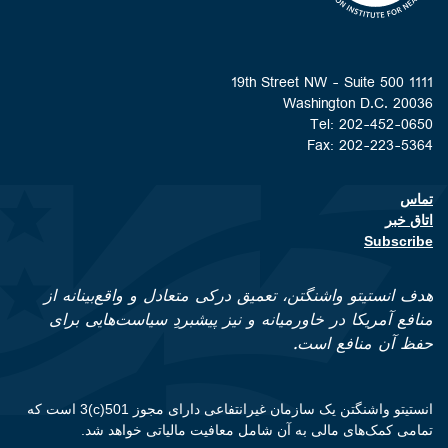
1111 19th Street NW - Suite 500
Washington D.C. 20036
Tel: 202-452-0650
Fax: 202-223-5364
تماس
Footer contact links
اتاق خبر
Subscribe
هدف انستیتو واشنگتن، تعمیق درکی متعادل و واقع‌بینانه از
منافع آمریکا در خاورمیانه و نیز پیشبردِ سیاست‌هایی برای
حفظ آن منافع است.
انستیتو واشنگتن یک سازمان غیرانتفاعی دارای مجوز 501(c)3 است که
تمامی کمک‌های مالی به آن شامل معافیت مالیاتی خواهد شد.