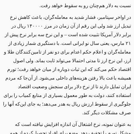
نسبت به دلار هم‌چنان رو به سقوط خواهد رفت.
در اواخر سپتامبر، فشار شدید به معامله‌گران، باعث کاهش نرخ
تبديل ارز شد ولی اين رقم از آن زمان در مرز ۱۴۰۰۰۰ ریال در
برابر دلار آمریکا تثبيت شده است – و اين نرخ سه برابر نرخ پيش از
۲۱ مارس، يعنی سال نو ايرانی است. با دستگيری شمار زیادی از
معامله‌گران و اعلام حکم اعدام برای دو نفر از تامين‌کنندگان طلا و
ارز، اين نرخ ارز تا مدتی احتمالا می‌تواند ثابت بماند. ولی اصول
اقتصاد حکم می‌‌کند که اين ثبات دوباره از ميان خواهد رفت؛ تورم
هميشه باعث بالا رفتن هزينه‌های داخلی می‌شود. از آن‌جا که مردم
ايران تمایل دارند تا از نرخ دلار برای سنجش وضعيت اقتصاد
استفاده کنند، دولت به طور معمول بسیاری از منابع کمیاب را برای
جلوگیری از سقوط ارزش ریال به هدر می‌دهد؛ به جای این‌که آنها را
صرف مشکلات دیگر کند.
به عنوان نمونه، نرخ اشتغال آن اندازه افزايش نیافته است که
مشکل تورم را تخفیف دهد. وضع برای افراد تحصيل‌کرده از همه