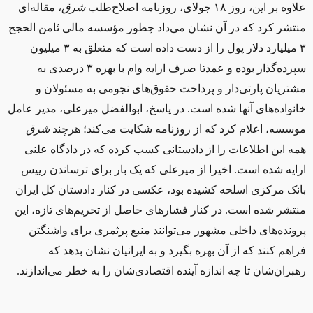
علاوه بر اين، روز ۱۸ جولای، روزنامه‌ اصلاح‌طلب
شرق
، مقاله‌ای
منتشر کرد که در آن نشان می‌داد چطور مؤسسه‌ مالی ثامن الحجج
۳ ميلیارد دلار پول را از دست داده است که متعلق به ۳ ميلیون
سپرده‌گذار بوده و عمدتا صرف ارايه‌ وام با بهره‌ ۳ درصدی به
مشتریان پارتی‌دار و پرداخت حقوق‌های نجومی به مسئولان و
خانواده‌های آنها شده است. در پاسخ، ابوالفضل ميرعلی، مدير عامل
موسسه، اعلام کرد که از روزنامه شکايت می‌کند؛ هرچند
شرق
همه اين اطلاعات را از دادستانی کسب کرده که در دادگاه علنی
ارايه شده است. اخيرا از ميرعلی که يک بار برای ترساندن رييس
بانک مرکزی اسلحه کشيده بود، عکسی در کنار دادستان کل ايران
منتشر شده است. در کنار فشارهای حاصل از تحریم‌های تازه، اين
پرونده‌های داخلی مشهور می‌توانند منبع پرثمری برای واشنگتن
فراهم کنند که از آن بهره بگيرد و به ايرانيان نشان بدهد که
رهبران‌شان تا چه اندازه آينده‌ اقتصادی‌شان را به خطر می‌اندازند.