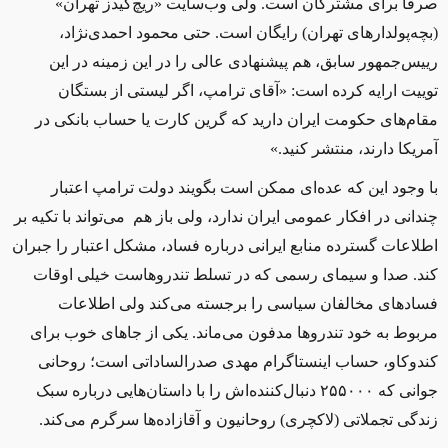
صرفا برای مشترکان است. ولی وب‌سايت «ريچ‌کيدز تهران»
(بچه‌پولدارهای تهران) رایگان است. حتی محمود احمدی‌نژاد،
رييس‌جمهور سابق، هم پيشنهادی عالی را در اين زمينه در این
توييت ارایه کرده است: «آقای ترامپ، اگر لیستی از بستگان
مقام‌های حکومت ایران دارید که گرین‌ کارت یا حساب بانکی در
آمریکا دارند، منتشر کنید.»
با وجود این که عده‌ای ممکن است بگويند دولت ترامپ اعتبار
چندانی در افکار عمومی ایران ندارد، ولی باز هم می‌تواند با تکیه بر
اطلاعات گسترده منابع ایرانی درباره فساد، مشکل اعتبار را جبران
کند. صدا و سيمای رسمی که در تسلط تندروهاست خيلی اوقات
فسادهای مخالفان سیاسی را برجسته می‌کند ولی اطلاعات
مربوط به خود تندروها مدفون می‌ماند. يکی از جاهای خوب برای
کندوکاو، حساب اينستاگرام مهدی صدرالساداتی است؛ روحانی
جوانی که ۲۵۵۰۰۰ دنبال‌کننده‌اش را با داستان‌هايی درباره‌ سبک
زندگی تجملاتی (لاکچری) روحانيون و آقازاده‌ها سرگرم می‌کند.