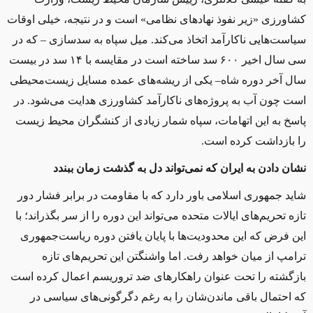
کشاورزی «زیر نفوذ نهادهای نظامی» است و در نتيجه، خيلی اوقات
سياست‌هايی ناکارآمد اتخاذ می‌کند. ميل سپاه به سدسازی – که در
سی سال اخیر ۶۰۰ سد ساخته است در مقایسه با ۱۴ سد در بیست
سال‌ آخر دوره‌ شاه– يکی از ريشه‌های عمده‌ مسايل زيست‌محيطی
است چون آب به پروژه‌های ناکارآمد کشاورزی هدایت می‌شود. در
پاسخ به اين اتهامات، سپاه شمار زیادی از کنشگران محيط زیست
را بازداشت کرده است.
نشان دادن به ايران که نمی‌تواند دل به گذشت زمان ببندد
شاید جمهوری اسلامی باور دارد که با مقاومت در برابر فشار دور
تازه تحريم‌های ایالات متحده می‌تواند این دوره را از سر بگذراند؛ با
این فرض که اين محدوديت‌ها با پایان یافتن دوره ریاست‌جمهوری
ترامپ از میان خواهد رفت. اما واشنگتن این تحریم‌های تازه
بازگشته را تحت عنوان راهکارهای ضد تروريسم اعمال کرده است
که احتمال باقی ماندن‌شان را به رغم دگرگونی‌های سياسی در