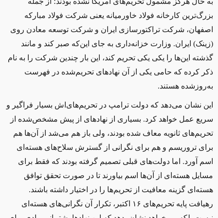
به حال هرگز مشمول تحريم‌های آمريکا نشده بودند؛ از جمله
بزرگ‌ترین کارخانه‌ فولاد خاورميانه يعنی شرکت فولاد مبارکه‌
اصفهان، شرکت تراکتورسازی ایران و شرکت توسعه معادن روی
(زینک) ايران. وزارت خزانه‌داری به جای اين‌که صبر کند و مانند
گذشته اين‌ها را يکی يکی تحریم کند، اين بار چندين شرکت را به نام
ذکر کرده که حامی يکی از آن نهادهای تحریم‌شده در فهرست
به‌روزشده هستند.
اين نشان می‌دهد که دولت ترامپ در تحريم‌های‌اش بسيار فراگير و
سريع عمل خواهد کرد. بسياری از نهادهای از پيش مشخص‌شده از
تحريم‌های ثانويه معاف شده بودند، ولی باز هم می‌شد از آن‌ها هم
برای تروريسم و هم برای نگرانی از گسترش سلاح‌های هسته‌ای
اسم آورد. اما دولت‌های قبلی تصميم گرفته بودند که فقط برای
مسايل هسته‌ای از آن‌ها اسم بياورند تا در صورت تحقق توافق
هسته‌ای گزينه‌ معافیت از تحریم‌ها را در اختيار داشته باشند.
رهيافت پايه تحریم‌های ۱۶ اکتبر، تکرار آن نگرانی‌های هسته‌ای
نیست بلکه می‌خواهد نشان بدهد که اين نهادها پشتيبانی مادی برای