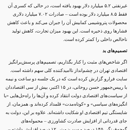
غيرنفتی ۵.۲ ميليارد دلار بهبود يافته است، در حالی که کسری آن
فقط ۸.۵ ميليارد دلار بوده است – صادرات ۷.۰۲ ميليارد دلاری
محصولات پتروشیمی کمابيش آن را جبران می‌کند و باعث کاهش
فشارها روی ذخیره است. اين بهبود ميزان تجارت، کاهش تولید
ناخالص داخلی را کمتر کرده است.
تصمیم‌های بد
اگر شاخص‌های مثبت را کنار بگذاريم، تصمیم‌های پرسش‌برانگیز
اقتصادی تهران در چشم‌انداز نااميدکننده‌ کلی سهم داشته است.
سایت فرارو گزارش کرده است که در يک جلسه‌ دو ساعت و نيمه
با رييس‌جمهور حسن روحانی، در ۱۵ اکتبر، بیش از سی اقتصاددان
از سیاست‌های اقتصادی دولت انتقاد کرده و آن‌ها را راه‌حل‌هايی «با
انگيزه‌های سیاسی» و «کوتاه‌مدت» قلمداد کرده‌اند و، همزمان، از
شایستگی تيم اقتصادی او شکایت داشته‌اند. علاوه بر اين، دولت به
جای قدردانی از افزايش صادرت کشاورزی – محموله‌های
گوجه‌فرنگی ۱۴۵ درصد و سیب‌زمينی ۱۲ درصد افزايش داشته‌ –