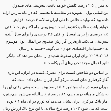
به ميزان ۲.۵ درصد کاهش خواهد یافت. پيش‌بينی‌های صندوق
بين‌المللی پول – به‌ويژه در مقايسه با تخمينی که در ماه مارس ارايه
داده بود که توليد ناخالص داخلی ايران سالانه ۴ درصد افزايش
خواهد يافت – نااميدکننده‌تر است؛ پيش‌بینی ماه اکتبرش حالا افتی
۱.۵ درصدی را برای امسال و افتی ۳.۶ درصدی را برای سال آينده
پيش‌بينی می‌کند. تازه‌ترین گزارش صندوق بين‌المللی پول موسوم
به «چشم‌انداز اقتصادی جهان» می‌گويد: «چشم‌انداز سال
۲۰۱۸-۲۰۱۹ برای ايران سقوط شديدی را نشان می‌دهد که بيانگر
تاثیر اعمال مجدد تحریم‌های آمريکاست.»
بر اساس دو شاخص قیمت برای مصرف‌کننده در ايران، اين تازه
آغاز گرفتاری‌شان است. مرکز آمار ايران نشان داده است که
ميزان تورم در ماه سپتامبر ۵.۴ درصد بوده است، يعنی وقتی اين را
به شکل ماهيانه دربياوریم، ۸۸ درصد نرخ ساليانه می‌شود. هم‌چنین،
آمار بانک مرکزی ایران نشان می‌دهد که تورم در آن ماه ۶.۱ بوده
است که می شود ۱۰۳ درصد نرخ سالانه. با اين نرخ بالا، ارزش ريال