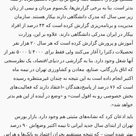
بدتر است. بنا به برخی گزارش‌ها، يک‌سوم مردان و نيمی از زنان
زير سی سال که مدرک دانشگاهی دارند بیکار هستند. سازمان
مديريت و برنامه‌ريزی گزارش کرده است که ۴۴ درصد از افراد
بيکار در ايران مدرکی دانشگاهی دارند. علاوه بر اين، وزارت
آموزش و پرورش گزارش کرده است که هر سال ۲۰ هزار نفر
تحصيلات دکترا را آغاز می‌کنند ولی فقط برای ۴۰۰۰ تا ۵۰۰۰ نفر از
آنها شغل وجود دارد. بنا به گزارشی در
دنيای اقتصاد
، يک نظرسنجی
که اتاق بازرگانی، صنايع، معادن و کشاورزی تهران در نيمه‌ ماه
اکتبر انجام داده است به اين نتيجه نه چندان غيرمنتظره رسيده
است که ۷۶ درصد از پاسخ‌دهندگان «اعتقاد دارند که فعاليت‌های
بخش خصوصی رو به افول است» و «وضع در آینده از اين هم بدتر
خواهد شد».
بايد اذعان کرد که نشانه‌های مثبتی هم وجود دارد. بازار بورس
تهران از ابتدای سال جديد ایرانی تا نيمه اکتبر وضع‌اش ۹۰ درصد
بهتر شده است – که نتيجه مستقیم بحران اعتماد به بانک‌ها و هراس