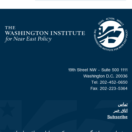
Homepage
1111 19th Street NW - Suite 500
Washington D.C. 20036
Tel: 202-452-0650
Fax: 202-223-5364
تماس
Footer contact links
اتاق خبر
Subscribe