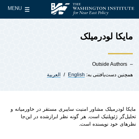
Skip to main content
MENU
le Main Menu
The Washington Institute for Near East Policy
مايکا لودرمیلک
Outside Authors
همچنین دست‌یافتنی به:
English
العربية
مايکا لودرمیلک مشاور امنيت سايبری مستقر در خاورميانه و
تحلیل‌گر ژئوپلتيک است. هر گونه نظر ابرازشده در اين‌جا
نظرهای خود نويسنده است.