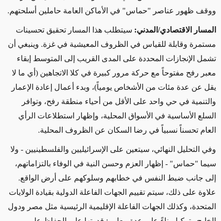
ووقف ظهور عناصر "حماس" في الأماكن العامة حاملين أسلحتهم
.
المسار الاقتصادي/المدني:
سيتطلب هذا المسار تحقيق تحسينات
مستمرة وقابلة للقياس في الظروف المعيشية في غزة. وينبغي أن
تشمل الإنجازات المحددة على المدى القريب إلى المتوسط إبقاء
معبر رفح مفتوحاً مع حركة مرور كبيرة في كلا الاتجاهين (أي ما لا
يقل عن عدة مئات من الأشخاص يومياً)، وبدء أعمال إعادة الإعمار
والتنمية في حي واحد على الأقل من أحياء منطقة رفح، وتوافر
السلع الأساسية في الأسواق المحلية، وإظهار استطلاعات الرأي
العام تحسناً نسبياً في رضا السكان عن الظروف المحلية
.
وفي التحليل النهائي، سيتعين على الإسرائيليين والفلسطينيين
-
ولا
سيما "حماس"
-
إظهار العزم وحسن النية في الوفاء بالتزاماتهم،
إلى جانب ضبط النفس في خطابهم وسلوكهم على أرض الواقع.
علاوة على ذلك، سيتم تقييم الجهات الفاعلة الدولية بقيادة الولايات
المتحدة، وكذلك الجهات الفاعلة الإقليمية الرئيسية مثل مصر ودول
الخليج وتركيا، بناءً على عدة معايير
:
قدرتها على الحفاظ على