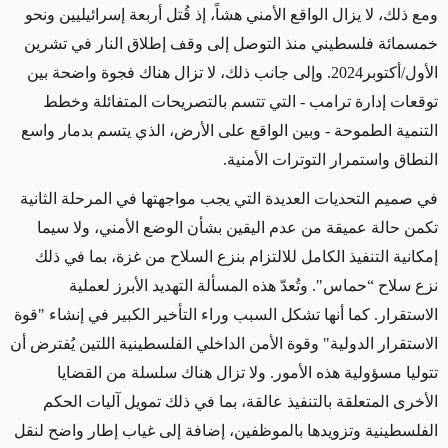
ومع ذلك، لا يزال الواقع الأمني هشاً، إذ قُتل أربعة إسرائيليين ونحو
خمسمائة فلسطيني منذ التوصل إلى وقف إطلاق النار في تشرين
الأول/أكتوبر2024. وإلى جانب ذلك، لا تزال هناك فجوة واضحة بين
توقعات إدارة ترامب
-
التي تتسم بالتصريحات المتفائلة وخطط
التنمية الطموحة
-
وبين الواقع على الأرض، الذي يتسم بدمار واسع
النطاق واستمرار التوترات الأمنية
.
في صميم التحديات العديدة التي يجب مواجهتها في المرحلة الثانية
تكمن حالة عميقة من عدم اليقين بشأن الوضع الأمني، ولا سيما
إمكانية التنفيذ الكامل للالتزام بنزع السلاح من غزة، بما في ذلك
نزع سلاح “حماس". وتُعدّ هذه المسألة التهديد الأبرز لعملية
الاستقرار. كما أنها تشكل السبب وراء التأخير الكبير في إنشاء "قوة
الاستقرار الدولية" وقوة الأمن الداخلي الفلسطينية اللتين يُفترض أن
تتوليا مسؤولية هذه الأمور. ولا تزال هناك سلسلة من القضايا
الأخرى المتعلقة بالتنفيذ عالقة، بما في ذلك تمويل آليات الحكم
الفلسطينية وتزويدها بالموظفين، إضافة إلى غياب إطار واضح لنقل