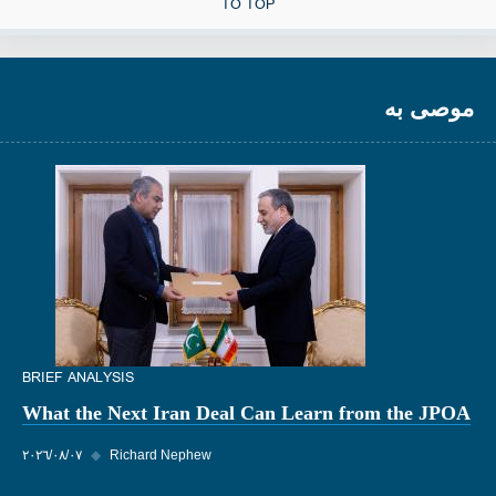
TO TOP
موصى به
BRIEF ANALYSIS
What the Next Iran Deal Can Learn from the JPOA
Richard Nephew
◆
٠٧‏/٠٨‏/٢٠٢٦