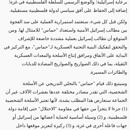
برعاية إسرائيلية؛ والوضع الرسمي للسلطة الفلسطينية في غزة؛
إضافة إلى الحفاظ على أفق سياسي لدولة فلسطينية مستقبلية
.
ولكن قبل كل شيء، ستعتمد استمرارية العملية على سد الفجوة
بين مطالب إسرائيل الأمنية واستعداد "حماس" للامتثال لها. ومن
المتوقع أن تطالب إسرائيل بعملية مشددة خاضعة للإشراف
والتحقق لتفكيك البنية التحتية العسكرية لـ"حماس"، مع التركيز في
البداية على الأنفاق ومرافق إنتاج الأسلحة والمعدات العسكرية
الثقيلة، بما في ذلك الصواريخ والصواريخ المضادة للدبابات
والطائرات المسيرة
.
وسيتبع ذلك قيام "حماس" بالتخلي التدريجي عن الأسلحة
الشخصية، التي تقدر مصادر مختلفة عددها بعشرات الآلاف. غير أن
الجماعة ستعارض هذا المطلب بشدة، لأنها تعتبر الأسلحة الشخصية
(1)
جزءا لا يتجزأ من حقها في مقاومة "الاحتلال" حتى إقامة دولة
فلسطينية، و
(2)
وسيلة أساسية لحماية أعضائها من إسرائيل أو
جهات فاعلة أخرى في غزة، و
(3)
ركيزة لتعزيز موقعها داخل