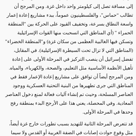
إلى مسافة تصل إلى كيلومتر واحد داخل غزة. ومن المرجح أن
تطالب “حماس"، والفلسطينيون عموماً، ببدء مشاريع إعادة إعمار
واسعة النطاق بسرعة، وتخفيف القيود على الحركة بين
"
المنطقة
الحمراء
"
(أي المناطق التي انسحبت منها القوات الإسرائيلية
وتسكن فيها الغالبية العظمى من سكان غزة) و"المنطقة الخضراء"
(المناطق التي لا تزال تحت السيطرة الإسرائيلية). في المقابل،
تفضل إسرائيل أن ينصب التركيز في المرحلة الأولى على إعادة
تأهيل الأنظمة الأساسية مثل التعليم، والصحة، والكهرباء، والمياه.
ومن المرجح أيضاً أن توافق على مشاريع إعادة الإعمار فقط في
المناطق التي جرى تطهيرها من البنية التحتية العسكرية ووجود
العناصر المسلحة، وحيث تم إنشاء آليات فعالة لمنع دخول العناصر
المعادية. وفي المحصلة، يعني هذا على الأرجح البدء بمنطقة رفح
وحدها في المرحلة الأولى
.
قد تتعرض المرحلة الثانية للتهديد بسبب تطورات خارج غزة أيضاً،
مثل وقوع حوادث إصابات في الضفة الغربية أو القدس ولا سيما