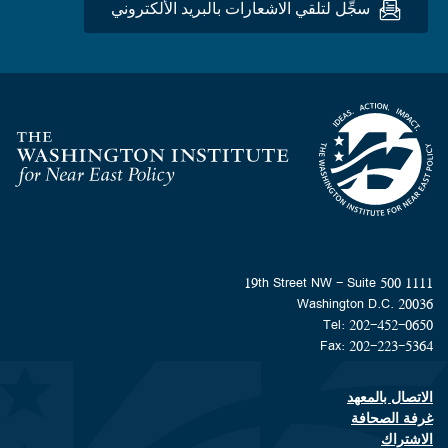
سجِّل لتلقي الاشعارات بالبريد الألكتروني
Homepage
1111 19th Street NW - Suite 500
Washington D.C. 20036
Tel: 202-452-0650
Fax: 202-223-5364
الاتصال بالمعهد
Footer contact links
غرفة الصحافة
الاشتراك