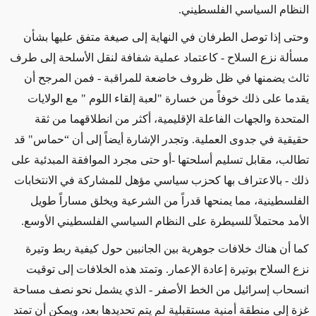
النظام السياسي الفلسطيني
.
وحتى إذا توصل الطرفان في النهاية إلى صيغة متفق عليها بشأن
مسألة نزع السلاح
-
كاعتماد عملية شفافة لنقل الأسلحة إلى طرف
ثالث يضمنها في ظل ظروف خاضعة للمراقبة - فمن المرجح أن
يقدما على ذلك خوفاً من خسارة
"
لعبة إلقاء اللوم
"
مع الولايات
المتحدة والجهات الفاعلة الإقليمية، أكثر من انطلاقهما من ثقة
حقيقية في جدوى العملية. وتجدر الإشارة أيضاً إلى أن “حماس" قد
تطالب، مقابل تسليم أسلحتها
-
أو حتى مجرد الموافقة المبدئية على
ذلك
-
بالاعتراف بها كحزب سياسي مؤهل للمشاركة في الانتخابات
الفلسطينية، مما يمنحها قدراً من الشرعية ويخلق مساراً طويل
الأمد محتملاً للسيطرة على النظام السياسي الفلسطيني الأوسع
.
كما أن هناك خلافات جوهرية بين الجانبين حول كيفية ربط وتيرة
نزع السلاح بوتيرة إعادة الإعمار. وتمتد هذه الخلافات إلى توقيت
انسحاب إسرائيل من الخط الأصفر
-
الذي يشمل نحو نصف مساحة
غزة إلى منطقة أمنية مستقبلية لم يتم تحديدها بعد، ويمكن أن تمتد