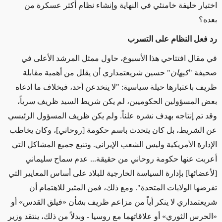
اختيار خليفة خامنئي في النهاية وإنشاء نظام أكثر عسكرة من
بعده؟
رد فعل النظام على التسرب
في مقال افتتاحي هذا الأسبوع، حاول ممثل المرشد الأعلى في
صحيفة "
كيهان
" حسين شريعتمداري أن يقلل من أهمية مقابلة
ظريف باعتبارها حيلة سياسية: "لا ينخدعن أحد، فبخلاف ما ادعاه
بعض المسؤولين الحكوميين، لم يكن شريط السيد ظريف سرياً،
وقد تم إنتاجه بهدف نشره علناً. ولم يكن ظريف المسؤول الرئيسي
عن الشريط، بل كان يتحدث باسم حكومة [روحاني]، وكان يخاطب
الإدارة الأمريكية وليس الشعب الإيراني.
وتنبع جميع
المشاكل التي
أعربت عنها حكومة روحاني من حقيقة... عدم سماح سليماني
[لأعضائها]
بإدارة السياسة الخارجية للبلاد
على أساس المعايير التي
تفرضها الولايات المتحدة".
ومع ذلك، فمن المثير للاهتمام أن
شريعتمداري لا ينكر أياً من مزاعم ظريف بشأن
«
فيلق القدس
»
أو
«
الحرس الثوري
»
أو علاقاتهما مع روسيا - وبدلاً من ذلك، ينتقد وزير