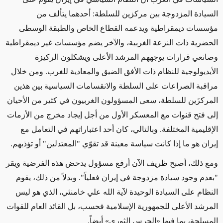
السيادة المزدوجة بين مركزين للسلطة: أحدهما يتألف من
مؤسسات ديمقراطية ويدعمه القطاع الخاص والطبقة الوسطى
الحضرية ذات النزعة الغربية، والآخر
يضم
مؤسسات غير ديمقراطية
وصانعي قرارات يوجههم المرشد الأعلى ويشكلون الركيزة
الأيديولوجية للنظام ذات الأفق الضيق والمعادية للغرب. ومن خلال
مراقبة الصراعات على السلطة والانقسامات السياسية بين هذين
المركزَين للسلطة، سعى المسؤولون الغربيون في كثير من الأحيان
إلى فتح قنوات مع المعسكر الأول من أجل إيجاد مخرج من الأزمات
الإقليمية المختلفة. وبالتالي، كان أحد اعتباراتهم في التعامل مع
إيران هو ما إذا كانت سياسة معينة قد تقوّي "المعتدلين" أو تؤذيهم.
ومع ذلك، أصبح ظريف الآن أرفع مسؤول يدحض هذه الفرضية ويقر
"بعدم وجود سيادة مزدوجة في إيران فعلياً". وبدلاً من ذلك، يقوم
النظام على السيادة الوحيدة لآية الله علي خامنئي، الذي هو ليس
المرشد الأعلى للجمهورية الإسلامية فحسب، بل القائد العام للقوات
المسلحة، بما فيها
«
الحرس الثوري
»
أيضاً.