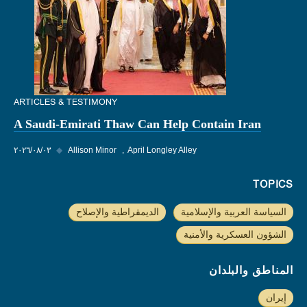
ARTICLES & TESTIMONY
A Saudi-Emirati Thaw Can Help Contain Iran
April Longley Alley
Allison Minor
◆
٠٣‏/٠٨‏/٢٠٢٦
TOPICS
السياسة العربية والإسلامية
الديمقراطية والإصلاح
الشؤون العسكرية والأمنية
المناطق والبلدان
إيران