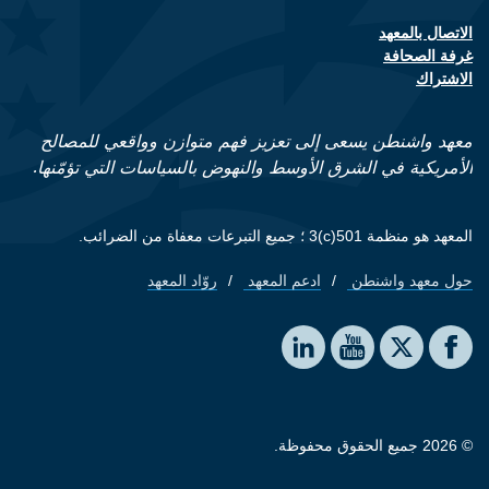
الاتصال بالمعهد
Footer contact links
غرفة الصحافة
الاشتراك
معهد واشنطن يسعى إلى تعزيز فهم متوازن وواقعي للمصالح
الأمريكية في الشرق الأوسط والنهوض بالسياسات التي تؤمّنها.
المعهد هو منظمة 501(c)3 ؛ جميع التبرعات معفاة من الضرائب.
حول معهد واشنطن
ادعم المعهد
روّاد المعهد
Footer quick links
Social media
The Washington Institute on LinkedIn
The Washington Institute on YouTube
The Washington Institute on Facebook
The Washington Institute on X
© 2026 جميع الحقوق محفوظة.