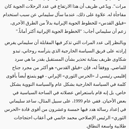
مرات". ويدّعي ظريف أن هذا الارتفاع في عدد الرحلات الجوية كان
مفاجأة
له
. علاوة على ذلك، عندما سأل سليماني عن سبب استخدام
«
فيلق القدس
»
للخطوط الجوية الإيرانية بدلاً من الطرق الأخرى،
زعم أن سليماني أجاب: "الخطوط الجوية الإيرانية أكثر أماناً."
وبالنظر إلى عدد المرات التي تذكر فيها المقابلة أن سليماني يفرض
إرادته على فريق السياسة الخارجية الذي يترأسه روحاني، تبدو
شكاوى ظريف
بمثابة
تحذير بشأن المستقبل بقدر ما هي سرد
للماضي.
ووفقاً له، فإن
«
فيلق القدس
»
هو أكثر من مجرد جناح
إقليمي رئيسي لـ
«
الحرس الثوري
»
الإيراني
- فهو يتمتع أيضاً بأقوى
كلمة في السياسة الخارجية بشكل عام والسياسة النووية بشكل
خاص، بل إنه قام باستعراض عضلاته في الساحة السياسية في
بعض الأحيان
. ففي عام 1999، على سبيل المثال، ساعد سليماني
في إعداد رسالة
هدد
فيها خمسة وعشرون من أقوى قادة
«
الحرس
الثوري
»
الرئيس الإصلاحي محمد خاتمي في أعقاب احتجاجات
طلابية واسعة النطاق.