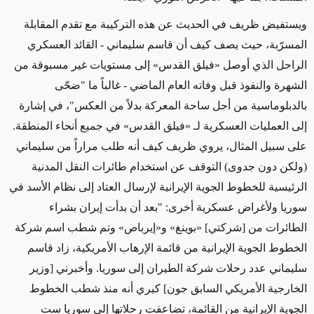
ويستفيض ظريف في الحديث عن هذه التركيبة مع تقدم المقابلة
المسرّبة، حيث يصف كيف أن قاسم سليماني
- القائد العسكري
الراحل الذي أوصل
«
فيلق القدس
»
إلى مستويات غير مسبوقة من
الشهرة والنفوذ قبل وفاته العام الماضي -
غالباً ما "ضحّى
بالدبلوماسية من أجل ساحة المعركة بدلاً من العكس"، في إشارة
إلى
العمليات العسكرية
لـ
«
فيلق القدس
»
في جميع أنحاء المنطقة.
على سبيل المثال، يروي ظريف كيف أنه طلب مراراً من سليماني
(ولكن دون جدوى)
التوقف عن استخدام طائرات النقل المدنية
الرئيسية للخطوط الجوية الإيرانية لإرسال العتاد إلى نظام الأسد في
سوريا ولأغراض عسكرية أخرى: "بعد أن بدأت إيران بشراء
الطائرات من [شركتي]
«
بوينغ
»
و
«
إيرباص
»
وتم شطب اسم شركة
الخطوط الجوية الإيرانية من قائمة الإرهاب الأمريكية، زاد قاسم
سليماني عدد رحلات شركة الطيران إلى سوريا. وأخبرني
[وزير
الخارجية الأمريكي السابق جون]
كيري أنه منذ شطب الخطوط
الجوية الإيرانية من القائمة، تضاعفت رحلاتها إلى سوريا ست