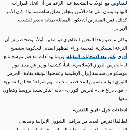
للتفاوض
مع الولايات المتحدة على الرغم من أن اتخاذ القرارات
النهائية بشأن مثل هذه الأمور يتجاوز نطاق سلطتهم. وإذا كان الأمر
كذلك، فمن المفترض أن تكون المقابلة بمثابة تحذير للشعب
الإيراني.
وكان موضوع هذا التحذير الظاهري ذو شقين.
أولاً، أوضح
ظريف أن
النزعة العسكرية المخفية وراء المظهر المدني للحكومة ستصبح
أقوى بكثير بعد الانتخابات المقبلة
، وربما يبدأ ذلك مع فوز مرشح تابع
لـ
«
الحرس الثوري الإسلامي
»
. ثانياً،
كشف الوزير عن مدى دور
موسكو في سياسة إيران الإقليمية وعلاقتها الوثيقة بقادة
«
الحرس
الثوري
»
والسياسيين المحافظين، حيث اتهم صراحةً
«
فيلق القدس
»
- أقوى ذراع في
«
الحرس الثوري
»
-
بأنه "يتأثر بشدة بروسيا ويتعاون
معها."
ادعاءات حول
«
فيلق القدس
»
لطالما
افترض العديد من مراقبي الشؤون الإيرانية وصانعي
السياسات في الغرب أن النظام السياسي في إيران يقوم على