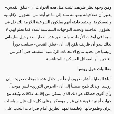
ومن وجهة نظر
ظريف،
تثبت
مثل هذه الحوادث أن
«
فيلق القدس
»
يعتبر أن صلاحياته ومهامه تمتد إلى
ما هو
أبعد من الشؤون الإقليمية
والعسكرية. ويعتقد قادته أنهم يملكون الشرعية اللازمة للتدخل في
الشؤون الداخلية وتحديد
التوجهات السياسية ل
لبلاد كما يحلو لهم،
لا
سيما
في أوقات الأزمات، ولم تتغير هذه العقلية بعد رحيل سليماني.
لذلك يبدو أن ظريف يلمّح إلى أن
«
فيلق القدس
»
سيلعب دوراً
رئيسياً في تحديد نتائج الانتخابات الرئاسية المقبلة، حتى أكثر من
الناخبين أو الفصائل العسكرية المتنافسة.
مطالبات حول روسيا
أثناء المقابلة
أشار ظريف أيضاً من خلال
عدة تلميحات صريحة إلى
روسيا. وبذلك يلمح ضمنياً إلى أن
«
الحرس الثوري
»
ليس موحداً،
وأن أقوى فصائله هو ذلك الذي يتمكن من إقامة علاقات وثيقة مع
جهات أجنبية قوية على غرار موسكو. وعلى كل حال، فإن سياسات
إيران وطموحاتها الإقليمية تمهد الطريق أمام صراعات النخب على