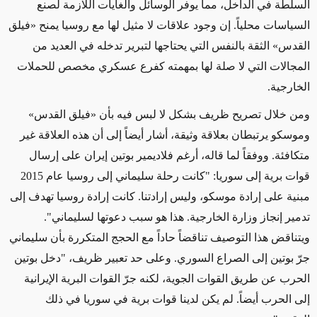
السلطة في الداخل، مما يوفر الوسائل والغايات اللازمة لصنع
السياسات محلياً.
إن
وجود علاقات لا مثيل لها مع روسيا يمنح
«
فيلق
القدس
»
الثقة بالنفس التي يحتاجها لتبرير تدخله في العديد من
المجالات التي لا صلة لها بمهمته كفرع عسكري مخصص للحملات
الخارجية.
ومن خلال تصريح ظريف بشكل لا لبس فيه بأن
«
فيلق القدس
»
وموسكو يرتبطان بعلاقة وثيقة،
أشار
أيضاً إلى أن هذه العلاقة غير
متكافئة. ووفقاً لما قاله،
أرغم
فلاديمير بوتين إيران على إرسال
قوات برية إلى سوريا: "كانت رحلة سليماني إلى روسيا عام 2015
مبنية على إرادة موسكو، وليس إرادتنا. كانت إرادة روسيا تهدف إلى
تدمير إنجاز وزارة الخارجية. هذا هو سبب دعوتها لسليماني".
ويتناقض هذا التوصيف تناقضاً حاداً مع الحجج المتكررة بأن سليماني
جرّ بوتين إلى الصراع السوري. وعلى حد تعبير ظريف، "دخل بوتين
الحرب عن طريق القوات الجوية، لكنه جرّ القوات البرية الإيرانية
إلى الحرب أيضاً. لم يكن لدينا قوات برية في سوريا في ذلك