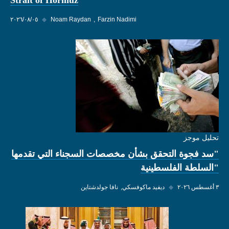
Strait of Hormuz
Farzin Nadimi
Noam Raydan
◆
٠٥‏/٠٨‏/٢٠٢٦
تحليل موجز
"سد فجوة التحقق بشأن مخصصات السجناء التي تقدمها
"السلطة الفلسطينية
٣ أغسطس ٢٠٢٦
◆
ديفيد ماكوفسكي
نافا جولدشتاين