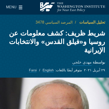
Skip to main content
MENU
معهد واشنطن لسياسات الشرق الأدنى
le Main Menu
تحليل السياسات
المرصد السياسي 3478
شريط ظريف: كشف معلومات عن
روسيا و«فيلق القدس» والانتخابات
الإيرانية
مهدي خلجي
بواسطة
٢٩ أبريل ٢٠٢١
متوفر أيضًا باللغات:
English
Farsi