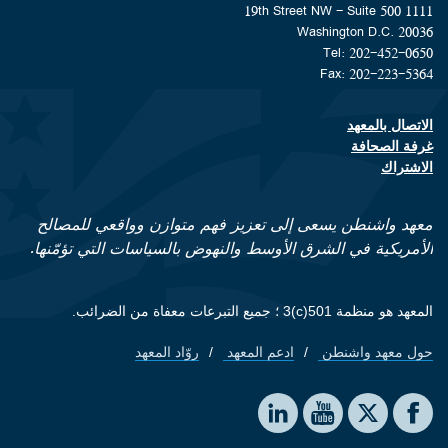
1111 19th Street NW - Suite 500
Washington D.C. 20036
Tel: 202-452-0650
Fax: 202-223-5364
الاتصال بالمعهد
Footer contact links
غرفة الصحافة
الاشتراك
معهد واشنطن يسعى إلى تعزيز فهم متوازن وواقعي للمصالح
الأمريكية في الشرق الأوسط والنهوض بالسياسات التي تؤمّنها.
المعهد هو منظمة 501(c)3 ؛ جميع التبرعات معفاة من الضرائب.
حول معهد واشنطن
ادعم المعهد
روّاد المعهد
Footer quick links
Social media
The Washington Institute on LinkedIn
The Washington Institute on YouTube
The Washington Institute on Facebook
The Washington Institute on X