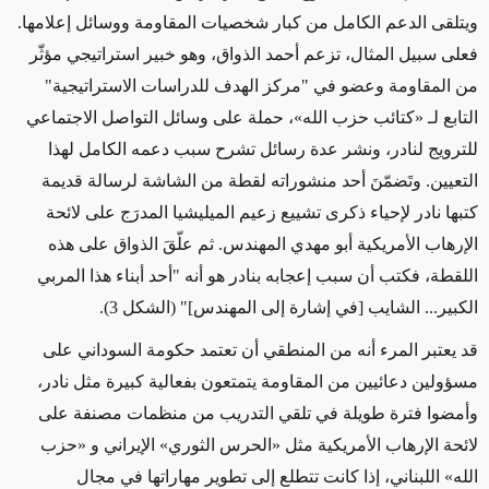
ويتلقى الدعم الكامل من كبار شخصيات المقاومة ووسائل إعلامها.
فعلى سبيل المثال، تزعم أحمد الذواق، وهو خبير استراتيجي مؤثّر
من المقاومة وعضو في "مركز الهدف للدراسات الاستراتيجية"
التابع لـ
«كتائب حزب الله»
، حملة على وسائل التواصل الاجتماعي
للترويج لنادر، ونشر عدة رسائل تشرح سبب دعمه الكامل لهذا
التعيين. وتَضمّنَ أحد منشوراته لقطة من الشاشة لرسالة قديمة
كتبها نادر
لإحياء
ذكرى تشييع زعيم الميليشيا المدرَج على لائحة
الإرهاب الأمريكية أبو مهدي المهندس. ثم علّقَ الذواق على هذه
اللقطة، فكتب أن سبب إعجابه بنادر هو أنه "أحد أبناء هذا المربي
الكبير... الشايب [في إشارة إلى المهندس]"
(الشكل 3)
.
قد يعتبر المرء أنه من المنطقي أن تعتمد حكومة السوداني على
مسؤولين دعائيين من المقاومة يتمتعون بفعالية كبيرة مثل نادر،
وأمضوا فترة طويلة في تلقي التدريب من منظمات مصنفة على
لائحة الإرهاب الأمريكية مثل
«
الحرس الثوري
»
الإيراني و
«
حزب
الله
»
اللبناني، إذا كانت تتطلع إلى تطوير مهاراتها في مجال