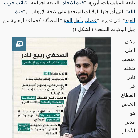
تابعة للميليشيات، أبرزها "
قناة الاتجاه
" التابعة لجماعة "
كتائب حزب
الله
" التي أدرجتها الولايات المتحدة على لائحة الإرهاب، و"
قناة
العهد
" التي تديرها "
عصائب أهل الحق
" المصنَّفة كجماعة إرهابية من
قِبل الولايات المتحدة
(الشكل 1)
.
وكان
en image
أعلى
منصب
شغله
نادر
في
القطاع
الخاص
هو
مدير
الأخبار