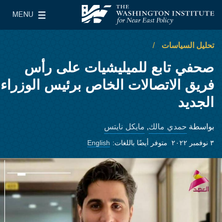
Skip to main content
MENU
معهد واشنطن لسياسات الشرق الأدنى
le Main Menu
تحليل السياسات
صحفي تابع للميليشيات على رأس
فريق الاتصالات الخاص برئيس الوزراء
الجديد
حمدي مالك
مايكل نايتس
بواسطة
,
٣ نوفمبر ٢٠٢٢
متوفر أيضًا باللغات:
English