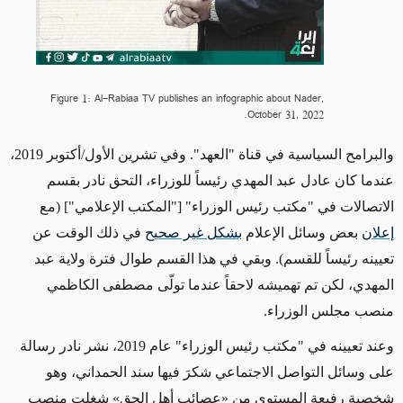
Figure 1: Al-Rabiaa TV publishes an infographic about Nader,
October 31, 2022.
والبرامح السياسية في قناة "العهد". وفي تشرين الأول/أكتوبر 2019،
عندما كان عادل عبد المهدي رئيساً للوزراء، التحق نادر بقسم
الاتصالات في "مكتب رئيس الوزراء" ["المكتب الإعلامي"]
(مع
إعلان
بعض وسائل الإعلام
بشكل غير صحيح
في ذلك الوقت عن
تعيينه رئيساً للقسم)
.
وبقي
في هذا القسم طوال فترة ولاية عبد
المهدي، لكن تم تهميشه لاحقاً عندما
تولّى
مصطفى الكاظمي
منصب مجلس الوزراء.
وعند تعيينه في "مكتب رئيس الوزراء" عام 2019، نشر نادر رسالة
على وسائل التواصل الاجتماعي شكرَ فيها سند الحمداني، وهو
شخصية رفيعة المستوى من
«عصائب أهل الحق»
شغلت منصب