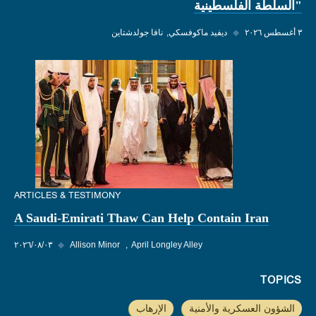
"السلطة الفلسطينية
٣ أغسطس ٢٠٢٦
◆
ديفيد ماكوفسكي
نافا جولدشتاين
ARTICLES & TESTIMONY
A Saudi-Emirati Thaw Can Help Contain Iran
April Longley Alley
Allison Minor
◆
٠٣‏/٠٨‏/٢٠٢٦
TOPICS
الشؤون العسكرية والأمنية
الإرهاب