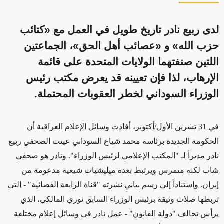
لدى ربيع نادر تاريخ طويل في العمل مع «كتائب
حزب الله» و «عصائب أهل الحق»، الجماعتين
اللتين صنفتهما الولايات المتحدة على قائمة
الإرهاب، لذا فإن تعيينه قد يعرض مكتب رئيس
الوزراء السوداني لخطر العقوبات المحتملة.
في 31 تشرين الأول/أكتوبر، أفادت وسائل الإعلام العراقية أن
الحكومة الجديدة برئاسة محمد شياع السوداني عينت الصحفي ربيع
نادر مديراً لـ "المكتب الإعلامي لرئيس الوزراء". ونادر هو صحفي
شاب لكنه متمرس ويرتبط بعدة ميليشيات شيعية مدعومة من
إيران. واستناداً إلى رسم بياني نشرته "قناة الرابعة الفضائية"
- التي
تربطها صلات وثيقة برئيس الوزراء السابق نوري المالكي، الذي
يرأس تحالف "دولة القانون" -
عمل نادر في وسائل إعلام مختلفة