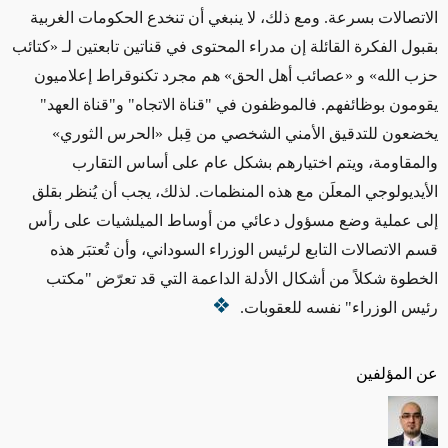
الاتصالات بسرعة.
ومع ذلك، لا ينبغي أن تنخدع
الحكومات الغربية
بقبول
الفكرة القائلة إن مدراء المحتوى في قناتين تابعتين لـ
«كتائب
حزب الله» و «عصائب أهل الحق»
هم مجرد تكنوقراط إعلاميون
يقومون بوظائفهم. فالموظفون في "قناة الاتجاه" و"قناة العهد"
يخضعون للتدقيق الأمني ​​الشخصي من قِبل
«
الحرس الثوري
»
والمقاومة، ويتم اختيارهم بشكل عام على أساس التقارب
الأيديولوجي المعلَن مع هذه المنظمات. لذلك، يجب أن يُنظر بقلق
إلى عملية وضع مسؤول دعائي من أوساط الميلشيات على رأس
قسم الاتصالات التابع لرئيس الوزراء السوداني، وأن تُعتبَر هذه
الخطوة شكلاً من أشكال الأدلة الداعمة التي قد تعرّض "مكتب
رئيس الوزراء" نفسه للعقوبات.
عن المؤلفين