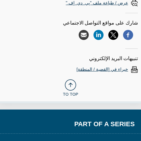
عرض / طباعة ملف "پي. دي. إف."
شارك على مواقع التواصل الاجتماعي
تنبيهات البريد الإلكتروني
خبراء في [القضية / المنطقة]
TO TOP
PART OF A SERIES