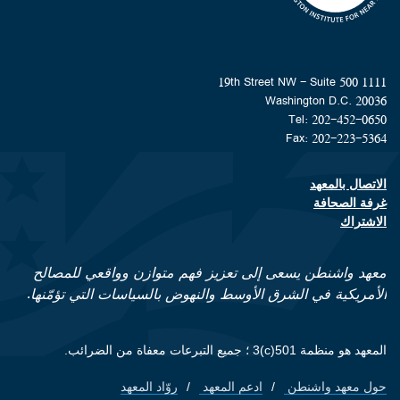
1111 19th Street NW - Suite 500
Washington D.C. 20036
Tel: 202-452-0650
Fax: 202-223-5364
الاتصال بالمعهد
Footer contact links
غرفة الصحافة
الاشتراك
معهد واشنطن يسعى إلى تعزيز فهم متوازن وواقعي للمصالح
الأمريكية في الشرق الأوسط والنهوض بالسياسات التي تؤمّنها.
المعهد هو منظمة 501(c)3 ؛ جميع التبرعات معفاة من الضرائب.
حول معهد واشنطن
ادعم المعهد
روّاد المعهد
Footer quick links