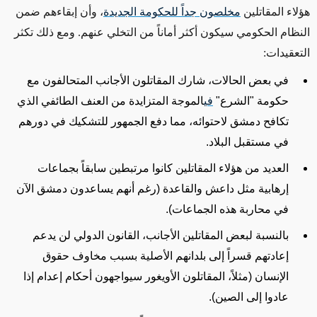
هؤلاء المقاتلين
مخلصون جداً للحكومة الجديدة
، وأن إبقاءهم ضمن
النظام الحكومي سيكون أكثر أماناً من التخلي عنهم. ومع ذلك تكثر
التعقيدات
:
في بعض الحالات، شارك المقاتلون الأجانب المتحالفون مع
حكومة "الشرع
"
في
الموجة المتزايدة من العنف الطائفي الذي
تكافح دمشق لاحتوائه، مما دفع الجمهور للتشكيك في دورهم
في مستقبل البلاد
.
العديد من هؤلاء المقاتلين كانوا مرتبطين سابقاً بجماعات
إرهابية مثل داعش والقاعدة (رغم أنهم يساعدون دمشق الآن
في محاربة هذه الجماعات)
.
بالنسبة لبعض المقاتلين الأجانب، القانون الدولي لن يدعم
إعادتهم قسراً إلى بلدانهم الأصلية بسبب مخاوف حقوق
الإنسان (مثلاً، المقاتلون الأويغور سيواجهون أحكام إعدام إذا
عادوا إلى الصين)
.