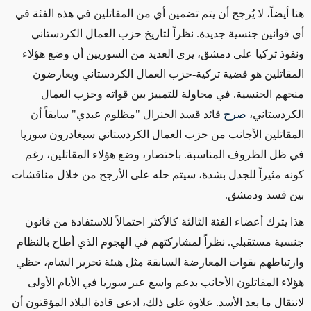
هنا أيضاً، لا يُرجح أن يتم تضمين أي من المقاتلين في هذه الفئة في
أي قوانين جنسية جديدة. نظراً لتاريخ حزب العمال الكردستاني
ونفوذ تركيا على دمشق، يرى العديد من السوريين أن وضع هؤلاء
المقاتلين هو قضية تركية-حزب العمال الكردستاني ويعارضون
منحهم الجنسية. في محاولة للتمييز بين قواته وحزب العمال
الكردستاني،
صرح
قائد قسد الجنرال "مظلوم عبدي" سابقاً أن
المقاتلين الأجانب من حزب العمال الكردستاني سيغادرون سوريا
في ظل الظروف المناسبة. باختصار، وضع هؤلاء المقاتلين، رغم
كونه مثيراً للجدل بشدة، سيتم حله على الأرجح من خلال مناقشات
بين قسد ودمشق
.
هذا يترك أعضاء الفئة الثالثة كالأكثر احتمالاً للاستفادة من قانون
جنسية مستقبلي. نظراً لمشاركتهم في الهجوم الذي أطاح بالنظام
وارتباطهم بقوات المعارضة السابقة مثل هيئة تحرير الشام، حظي
هؤلاء المقاتلون الأجانب بدعم واسع عبر سوريا في الأيام الأولى
لانتقال ما بعد الأسد. علاوة على ذلك، ادعى قادة البلاد المؤقتون أن