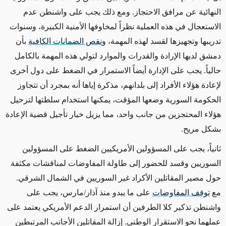
النهائية عن مرافق الاحتجاز. ومع ذلك يجب على واشنطن عدم
الاستعجال في هذه العملية نظراً لمخاوفها الأمنية الكبيرة، وسنوات
تدريبها وتجهيزها لقسد لهذه المهمة، و
نقص الضمانات الكافية
بأن
دمشق لديها الإرادة والقدرات والموارد لتولي هذه المهمة بالكامل
حالياً. يجب على الإدارة أيضاً الاستمرار في الضغط على دول أخرى
لإعادة هؤلاء الأفراد إلى بلدانهم، مذكرة إياها أنه بمجرد أن تتجاوز
الحكومة السورية وضعها المؤقت، يمكنها استخدام سلطتها لترحيل
هؤلاء المحتجزين من جانب واحد، مما يزيل خيار تأجيل قضية الإعادة
بشكل مريح
.
ثانياً، يجب على المسؤولين الأمريكيين الضغط على المسؤولين
السوريين وقسد للحضور إلى طاولة المفاوضات لمناقشات مكثفة
حول مصير المقاتلين الأكراد غير السوريين في الشمال الشرقي.
مع
توقف المفاوضات
على ما يبدو منذ آذار/مارس، يجب على
واشنطن تذكير كلا الطرفين أن استمرار الدعم الأمريكي يعتمد على
عملهما نحو الاستقرار الوطني. إزالة المقاتلين الأجانب المرتبطين