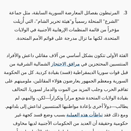
المرتبطون بفصائل المعارضة السورية السابقة، مثل جماعة
"الشرع" المنحلة رسمياً و"هيئة تحرير الشام"، التي أُزيلت
مؤخراً من قائمة المنظمات الإرهابية الأجنبية في الولايات
المتحدة، لكنها ما تزال مدرجة على قوائم الأمم المتحدة.
الفئة الأولى تتكون بشكل أساسي من آلاف مقاتلي داعش والأفراد
المنتسبين المحتجزين في
مرافق الاحتجاز
الشمالية الشرقية من
قبل قوات سوريا الديمقراطية (قسد) بقيادة كردية. كل من الحكومة
السورية ومعظم الجمهور يعارضون هؤلاء المقاتلين، ملومينهم على
تفاقم الحرب وجلب المزيد من الموت والدمار لسوريا. التحالف
بقيادة الولايات المتحدة شجع مراراً وتكراراً---لكن، والمهم، لم
يطالب---دولاً أخرى بإعادة مواطنيها المنتسبين لداعش إلى بلدانهم.
ومع ذلك فقد
تباطأت هذه العملية
بسبب وضع قسد كجهة غير
حكومية وحقيقة أن العديد من الحكومات الأجنبية لديها مخاوف