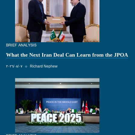
BRIEF ANALYSIS
What the Next Iran Deal Can Learn from the JPOA
Richard Nephew
◆
٠٧‏/٠٨‏/٢٠٢٦