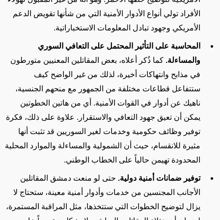
الأفراد تولي أنواع الأدوار الأمنية التي من شأنها تقويض الدعم
الأمريكي وجهود تبادل المعلومات الاستخباراتية
.
المحاسبة على التأثير المحتمل على التعافي السوري
والمساءلة
.
كما ذُكر أعلاه، بعض المقاتلين المعنيين متورطون
في مذابح وانتهاكات أخيرة، لذلك من غير الواضح كيف
ستتفاعل قطاعات مختلفة من الجمهور مع منحهم الجنسية،
ناهيك عن أدوار في القوات الأمنية. أي من هاتين الخطوتين
يمكن أن تعيق جهود التعافي والاستقرار. علاوة على ذلك، فكرة
توفير وظائف حكومية وخدمات لغير السوريين قد تثبت أنها
مثيرة للانقسام، حيث أن الشمولية والمساءلة والموارد المحلية
المحدودة تهيمن حالياً على الخطاب الوطني
.
توفير ضمانات أمنية دولية
.
حتى لو منعت دمشق المقاتلين
الأجانب المجنسين من خدمات وأدوار أمنية معينة، ستحتاج لا
يزال لتوضيح الخطوات التي ستتخذها، مثل المراقبة المستمرة،