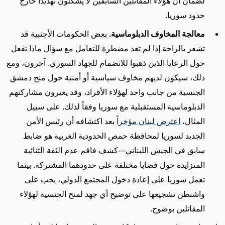
لضمان أن هؤلاء المقاتلين السابقين لا يشكلون تهديداً خارج
حدود سوريا
.
معالجة المخاوف الدبلوماسية
.
بعض الحكومات الأجنبية قد
تشعر بالراحة إذا لم تعد مضطرة للتعامل مع سؤال ماذا تفعل
حول الرعايا الذين ذهبوا للانضمام للجهاد السوري. آخرون، ومع
ذلك، سيكون لديهم مخاوف سياسية أو أمنية حول منح دمشق
الجنسية من جانب واحد لهؤلاء الأفراد، وقد يغيرون مشاركتهم
الدبلوماسية المستقبلية مع سوريا وفقاً لذلك. على سبيل
المثال،
اعترض لبنان مؤخراً
بعد اكتشافه أن رئيس الأمن
الجديد لسوريا لمحافظة حمص الحدودية الغربية هو ضابط
سابق في الجيش اللبناني---كشف فاقم عدم الثقة الثنائية
المتزايدة حول قضايا مختلفة على حدودهما المشتركة. بينما
تعمل سوريا على إعادة دخول المجتمع الدولي، يجب على
واشنطن تشجيعها على توضيح أي جهد لمنح الجنسية لهؤلاء
المقاتلين بوضوح
.