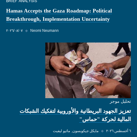
BRIEF ANALYSIS
Hamas Accepts the Gaza Roadmap: Political
Breakthrough, Implementation Uncertainty
Neomi Neumann
◆
٠٧‏/٠٨‏/٢٠٢٦
تحليل موجز
تعزيز الجهود البريطانية والأوروبية لتفكيك الشبكات
المالية لحركة "حماس"
٦ أغسطس ٢٠٢٦
◆
مايكل جيكوبسون
ماثيو ليفيت