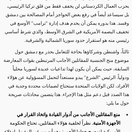
بحزب العمال الكردستاني لن يخفف فقط من قلق تركيا الرئيسي،
بل سيساعد أيضاً في رفع بعض الحواجز أمام المصالحة بين دمشق
وقسد. هذا بدوره يمكن أن يخدم هدف إدارة "ترامب" الأوسع في
تخفيف البصمة الأمريكية في الشرق الأوسط، والذي شرط أساسي
رئيسي منه هو استقرار حدود سوريا الشمالية والشرقية
.
ثالثاً، واشنطن وشركاؤها بحاجة للتعامل بحذر مع دمشق حول
موضوع منح الجنسية للمقاتلين الأجانب المرتبطين بقوات المعارضة
السابقة، حيث يمكن أن يكون لهذا تداعيات عديدة لسوريا محلياً
ودولياً. الرئيس "الشرع" يبدو مستعداً لتحمل المسؤولية عن هؤلاء
الأفراد، لكن الولايات المتحدة ستحتاج لضمانات محددة وجدية في
هذا الصدد قبل دعم مثل هذا الإجراء. هذا يتضمن محادثات صريحة
حول ما يلي
:
منع المقاتلين الأجانب من أدوار القيادة واتخاذ القرار في
الأجهزة الأمنية
.
نظراً لخلفية هؤلاء المقاتلين، تحتاج الحكومة
الأمريكية لتوضيح خطها الأحمر: وهو أنه من غير المقبول لهؤلاء