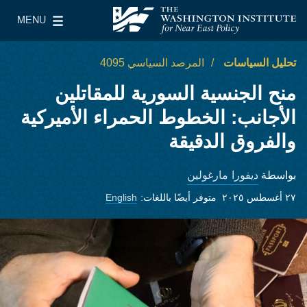
Skip to main content
MENU
معهد واشنطن لسياسات الشرق الأدنى
le Main Menu
تحليل السياسات
المرصد السياسي 4095
منح الجنسية السورية للمقاتلين
الأجانب: الخطوط الحمراء الأميركية
والفروق الدقيقة
ديفورا مارغولين
بواسطة
٢٧ أغسطس ٢٠٢٥
متوفر أيضًا باللغات:
English