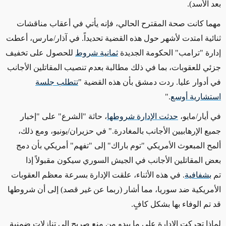
بعد الأسد
).
مهما كانت صحة المقترح الحالي، فإنه يأتي في أعقاب مناقشات
ثنائية امتدت لأشهر حول هذه القضية تحديداً. في آذار/مارس، أعطت
إدارة "ترامب" الحكومة الجديدة
ثمانية شروط
للحصول على تخفيف
جزئي للعقوبات، بما في ذلك مطالبة بعدم تنصيب المقاتلين الأجانب
في أدوار عليا. ردت دمشق بأن هذه القضية
"
تتطلب جلسة
استشارية أوسع
."
في أيار/مايو،
حدثت الإدارة شروطها
، حاثة "الشرع" على "إخبار
جميع الإرهابيين الأجانب بالمغادرة." في حزيران/يونيو، ومع ذلك،
ألمح المبعوث الأمريكي "توم باراك" إلى "تفهم" أمريكي بأن دمج
بعض المقاتلين الأجانب في الجيش السوري سيكون مقبولاً إذا
تم
بشفافية
.
في هذه الأثناء، علقت الإدارة بسرعة معظم العقوبات
الأمريكية ضد سوريا، مما أشار (ربما عن غير قصد) إلى أن شروطها
قد تم الوفاء بها بشكل كافٍ
.
لماذا تحركت الإدارة على ما يبدو من منع صريح إلى تنازلات ضمنية