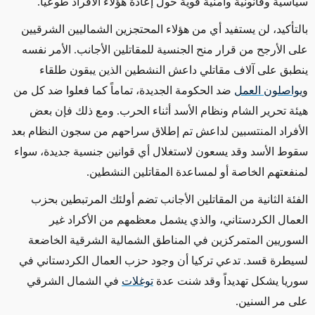
سياسية وقانونية وأمنية قوية حول إعادة هؤلاء الأفراد طوعياً
.
بالتأكيد، لن يستفيد أي من هؤلاء المحتجزين الشماليين الشرقيين
على الأرجح من قرار منح الجنسية للمقاتلين الأجانب. الأمر نفسه
ينطبق على آلاف مقاتلي داعش النشطين الذين يبقون طلقاء
و
يواصلون العمل
ضد الحكومة الجديدة، تماماً كما فعلوا ضد كل من
هيئة تحرير الشام ونظام الأسد أثناء الحرب. ومع ذلك فإن بعض
الأفراد المنتسبين لداعش تم إطلاق سراحهم من سجون النظام بعد
سقوط الأسد وقد يسعون لاستغلال أي قوانين جنسية جديدة، سواء
لمنفعتهم الخاصة أو لمساعدة المقاتلين النشطين
.
الفئة الثانية من المقاتلين الأجانب تضم أولئك المرتبطين بحزب
العمال الكردستاني، والذي يشمل معظمهم من الأكراد غير
السوريين المتمركزين في المناطق الشمالية الشرقية الخاضعة
لسيطرة قسد. تدعي تركيا أن وجود حزب العمال الكردستاني في
سوريا يشكل تهديداً وقد شنت عدة
توغلات
في الشمال الشرقي
على مر السنين
.