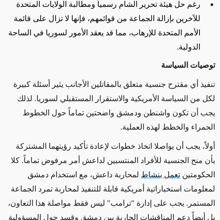
رغم حل هيئة تحرير الشام رسمياً ومطالبة الولايات المتحدة
للآخرين بإزالة الجماعة من قوائمهم، فإنها لا تزال على قائمة
الأمم المتحدة للإرهاب، مما قد يعقد الأمور لسوريا في الساحة
الدولية
.
توصيات السياسة
تنفيذ أي مقترح جنسية متعلق بالمقاتلين الأجانب يثير أسئلة كبيرة
لكل من السياسة الأمريكية والاستقرار المستقبلي لسوريا. لذلك
يجب أن تكون واشنطن ودمشق واضحتين تماماً حول الخطوط
الحمراء والخطط لهذه العملية
.
أولاً، يجب أن يواصلا اتخاذ خطوات لإعادة تأكيد رؤيتهما المشتركة
بأن منح الجنسية للأفراد المنتسبين لداعش أمر مرفوض تماماً. كلا
الحكومتين
تعمل بنشاط
لمحاربة داعش، مع استخدام دمشق
لمعلومات استخباراتية أمريكية قابلة للتنفيذ لمحاربة تمرد الجماعة
المستمر. يجب على إدارة "ترامب" ليس فقط مواصلة هذا التعاون،
بل أيضاً دعم المناقشات الجارية بين دمشق وقسد حول المسؤولية