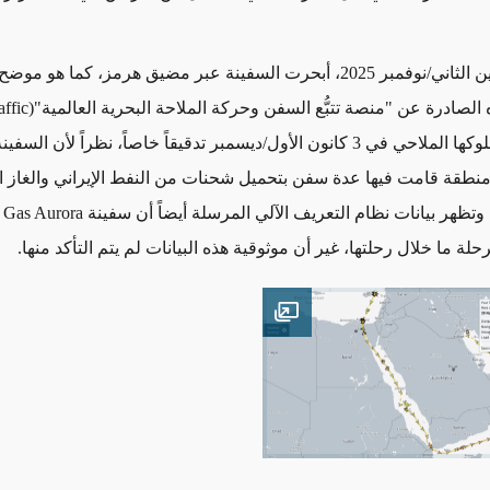
وفي 30 تشرين الثاني/نوفمبر 2025، أبحرت السفينة عبر مضيق هرمز، كما هو م
 الصادرة عن "منصة تتبُّع السفن وحركة الملاحة البحرية العالمية
"(MarineTraffic).
لملاحي في 3 كانون الأول
/
ديسمبر تدقيقاً خاصاً، نظراً لأن السفين
نطقة قامت فيها عدة سفن بتحميل شحنات من النفط الإيراني والغاز 
وتظهر بيانات نظام التعريف الآلي المرسلة أيضاً أن سفينة
Gas Aurora
لة ما خلال رحلتها، غير أن موثوقية هذه البيانات لم يتم التأكد منها
.
Open image