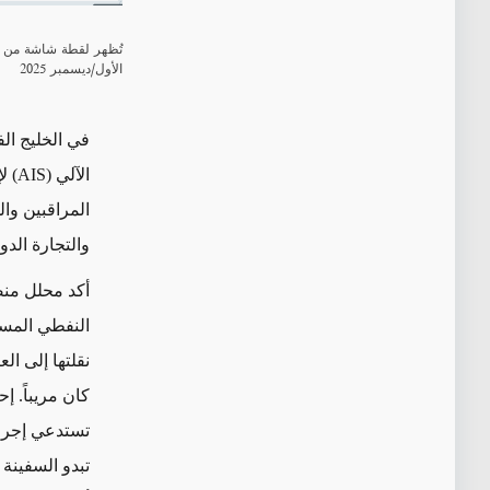
الأول/ديسمبر 2025
في الخليج الف
الآلي
(AIS)
ل
المراقبين وا
والتجارة الدو
أكد محلل من
النفطي المس
نقلتها إلى ا
كان مريباً. إ
تستدعي إجرا
تبدو السفينة ث