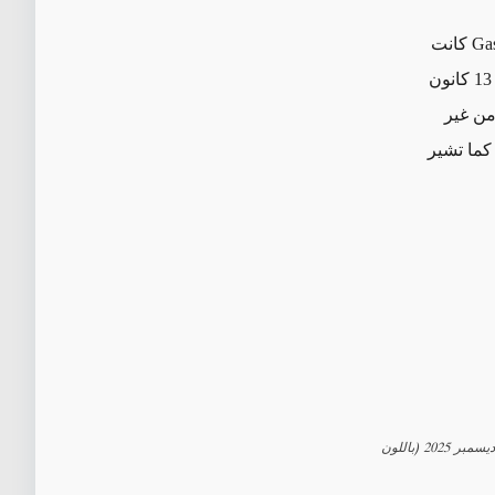
Ga
كانت
في ميناء أم قصر العراقي في 12 كانون الأول/ديسمبر قبل أن تتجه إلى باكستان في 13 كانون
من غير
انون الأول/ديسمبر، كما تشير
في أم قصر في 12 ديسمبر 2025 (باللون