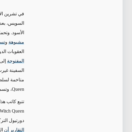
في تشرين الأ
السويس، بعد 
الأسود. وتحمل
مشبوهة
و
تسل
العقوبات الد
المفتوحة
إلى 
السفينة غيرت
متاخمة لسلطن
Queen
، وتسم
تتبع كاتب هذا المق
Witch Queen
دورتيول الترك
التقارير أن
ال