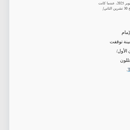
تُظهر لقطة شاشة من MarineTraffic مسارات نظام التعريف الآلي (AIS) لسفينة Gas Aurora بين 4 تشرين الأول/أكتوبر 2025، عندما كانت
قبالة قبرص، و10 كانون الأول/ديسمبر، عندما كانت في الخليج الفارسي. وتشير الملاحظة في لقطة الشاشة بتاريخ 30 تشرين الثاني/
إمام
فينة توقفت
اسية، إلا أن موقعها من 3 كانون الأول/
للون
.
T