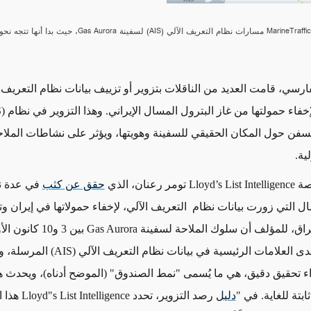
ارسي، قامت العديد من الناقلات بتزوير أو تزييف بيانات نظام التعريف
إخفاء حمولتها من غاز البترول المسال الإيراني
.
وهذا التزوير في نظام
(AIS)
لسفن حول المكان الحقيقي للسفينة وهويتها، ويؤثر على نشاطات الملاح
لية
.
صة
Lloyd’s List Intelligence
تومر رعنان، الذي
حقق عن كثب
في عدة نا
ال
التي
زورت بيانات نظام التعريف الآلي، لإخفاء حمولاتها في إيران وت
لعراق، للمؤلف أن سلوك الملاحة لسفينة
Gas Aurora
بين 3 و10 كان
حدى العلامات الرئيسية في بيانات نظام التعريف الآلي
(AIS)
المرسلة، و
ء تحقيق دقيق، هي ما يُسمى
"
نمط الصندوق
"
(الموضح أدناه)، ويحدث ه
ابتة للغاية
.
في
"
دليل
رصد التزوير، تحدد
Lloyd"s List Intelligence
هذا 