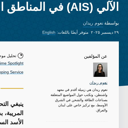
الآلي (AIS) في المناطق الساخنة
نعوم ريدان
بواسطة
٢٩ ديسمبر ٢٠٢٥
متوفر أيضًا باللغات:
English
تحليل موج
عن المؤلفين
ime Spotlight
ping Service
نعوم ريدان
نعوم ريدان هي زميلة أقدم في معهد
واشنطن، وتكتب حول المواضيع المتعلقة
بصناعات الطاقة والشحن في الشرق
ينبغي التح
الأوسط، مع تركيز خاص على لبنان
والعراق.
المريبة، 
الأسد الس