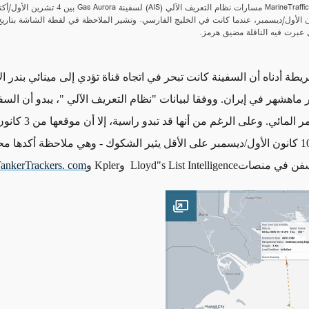
 عبرت فيه الناقلة مضيق هرمز.
ريطة أدناه
أن
السفينة كانت تبحر في اتجاه قناة تؤدي إلى مينائي بندر ال
ر ماهشهر في إيران
.
ووفقا لبيانات "نظام التعريف الآلي "، يبدو أن الس
ر المائي
.
وعلى الرغم من أنها قد تبدو ر
-
وهي ملاحظة أكدها مح
سفن في منصات
Lloyd"s List Intelligence
و
Kpler
و
ankerTrackers. com
Open image