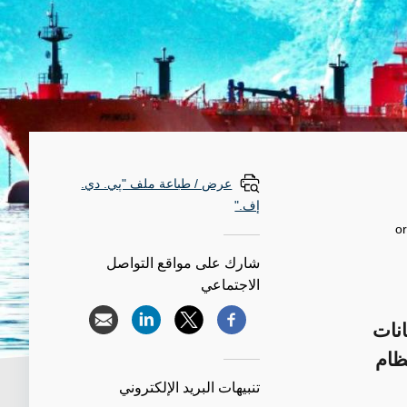
عرض / طباعة ملف "پي. دي.
إف."
or
شارك على مواقع التواصل
الاجتماعي
انات
ظام
تنبيهات البريد الإلكتروني