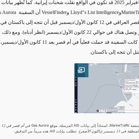
2024 وشباط/فبراير 2025 قد تكون في الواقع نقلت شحنات إيرانية. كما تُظهر بيانات
MarineTr
و
Lloyd"s List Intelligence
و
VesselFinder
أن السفينة
s Aurora
ر وتصل هناك في حوالي
22
كانون الأول/ديسمبر (انظر أدناه). ومع ذلك، 
الواضح ما إذا كانت السفينة قد حملت فعلياً في أم قصر بعد 11 ك
بل أن تتجه إلى باكستان
.
Open image
لة، موقع Gas Aurora
ب بيانات AIS هذه مزيداً من التدقيق.