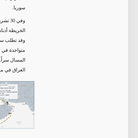
سوريا
.
الخريطة أدناه
وقد تطلب سلوكها ا
متواجدة في م
المسال سراً. 
العراق في مرح