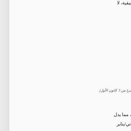
قية، لا
تُظهر لقطة شاشة من منصة MarineTraffic، على ما يبدو سفينة Gas Aurora فيما يسمى "نمط الصندوق" (ازدحام أحمر) من 3 كانون الأول/
 مما يدل
ي/يناير