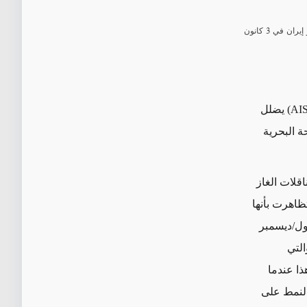
تُظهر لقطة شاشة من MarineTraffic مسارات نظام التعريف الآلي (AIS) لسفينة Gas Aurora، حيث بدا أنها تتجه نحو إيران في 3 كانون
يضلل
ة البحرية
قلات الغاز
ظاهرت بأنها
ون الأول/ديسمبر
التي
ذا عندما
النمط على