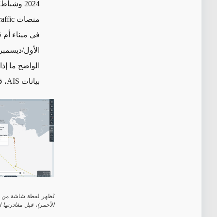
منصات
affic
الأول/ديسمب
بيانات
AIS
، ق
تُظهر لقطة شاشة من منصة MarineTraffic، استناداً إلى بيانات AIS المرس
الأحمر)، قبل مغادرتها المنطقة في 13 ديسمبر (باللون الأصفر). تتطل