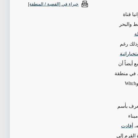
خبراء في [القضية / المنطقة]
يا قناة
ط والبحر
ة
ذلك رغم
خباراتية
 أيضاً أن
، في منطقة
Witch
يناء
ه،
أفادت
القرم إلى