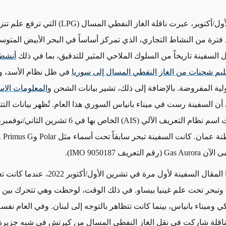
ول/أكتوبر، عبرت ناقلة الغاز النفطي المسال
(LPG)
التي ترفع علم تنزان
فترة من النشاط التجاري، الذي تمركز أساساً في البحر الأبيض المتوس
 السفينة تاريخاً من السلوك الملاحي المثير للتدقيق، بما في ذلك
أنشط
يم شحنات من الغاز النفطي المسال إلى سوريا
في ظل نظام الأسد، و
ولية المفروضة. بالإضافة إلى ذلك، تشير بيانات الشحن و
المعلومات الاست
أن السفينة رست في ميناء بانياس السوري هذا العام. تُظهر بيانات التتبع
 اسم نظام التعريف الآلي
(AIS)
الخاص بها في
6
تشرين الثاني/نوفمبر
ة عمان. كانت السفينة تبحر سابقاً تحت أسماء مثل
Polar
و
Primus G
و
ى الآن
Gas Aurora
(رقم التعريف
IMO 9050187
).
ال السفينة لأول مرة في تشرين الأول/أكتوبر 2022، عندما كانت تعرف بأسم
وتبحر تحت علم غينيا بيساو. في ذلك الوقت، لوحظت وهي تتحرك بين م
ي وميناء بانياس، بينما كانت تتظاهر بالتوجه إلى لبنان. وفي العام نفس
ناقلة شاركت في نقل الغاز النفطي المسال من كيرتش في شبه جزيرة 