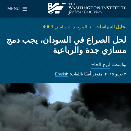
Skip to main content
MENU
معهد واشنطن لسياسات الشرق الأدنى
le Main Menu
تحليل السياسات
المرصد السياسي 4069
لحل الصراع في السودان، يجب دمج
مسارَي جدة والرباعية
آريج الحاج
بواسطة
٢ يوليو ٢٠٢٥
متوفر أيضًا باللغات:
English