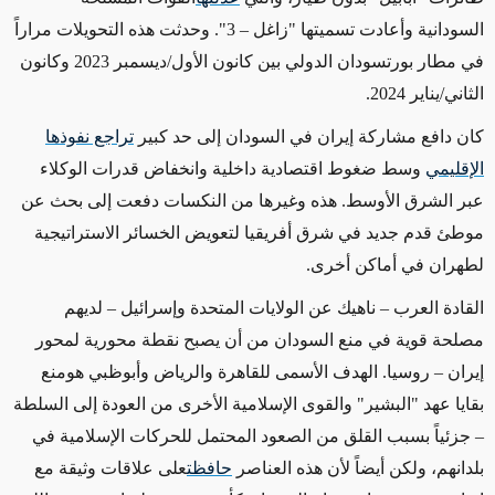
السودانية وأعادت تسميتها "زاغل – 3". وحدثت هذه التحويلات مراراً
في مطار بورتسودان الدولي بين كانون الأول/ديسمبر 2023 وكانون
الثاني/يناير 2024
.
كان دافع مشاركة إيران في السودان إلى حد كبير
تراجع نفوذها
الإقليمي
وسط ضغوط اقتصادية داخلية وانخفاض قدرات الوكلاء
عبر الشرق الأوسط. هذه وغيرها من النكسات دفعت إلى بحث عن
موطئ قدم جديد في شرق أفريقيا لتعويض الخسائر الاستراتيجية
لطهران في أماكن أخرى
.
القادة العرب – ناهيك عن الولايات المتحدة وإسرائيل – لديهم
مصلحة قوية في منع السودان من أن يصبح نقطة محورية لمحور
إيران – روسيا. الهدف الأسمى للقاهرة والرياض وأبوظبي هومنع
بقايا عهد "البشير" والقوى الإسلامية الأخرى من العودة إلى السلطة
– جزئياً بسبب القلق من الصعود المحتمل للحركات الإسلامية في
بلدانهم، ولكن أيضاً لأن هذه العناصر
حافظت
على علاقات وثيقة مع