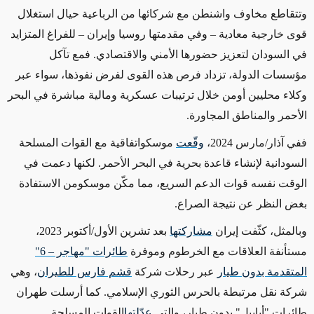
وتتقاطع مخاوف واشنطن مع شركائها من الرباعية حيال استغلال
قوى خارجية معادية – وفي مقدمتها روسيا وإيران – للفراغ المتزايد
في السودان لتعزيز حضورها الأمني والاقتصادي. فمع تآكل
مؤسسات الدولة، تزداد فرص هذه القوى لفرض نفوذها، سواء عبر
وكلاء محليين أومن خلال ترتيبات عسكرية ومالية مباشرة في البحر
الأحمر والمناطق المجاورة
.
ففي آذار/مارس 2024،
وقّعت
موسكواتفاقية مع القوات المسلحة
السودانية لإنشاء قاعدة بحرية في البحر الأحمر. لكنها دعمت في
الوقت نفسه قوات الدعم السريع، مما مكّن موسكومن الاستفادة
بغض النظر عن نتيجة الصراع
.
وبالمثل، كثّفت إيران
مشاركتها
بعد تشرين الأول/أكتوبر 2023،
مستأنفة العلاقات مع الخرطوم وموفرة
طائرات "مهاجر – 6"
المتقدمة بدون طيار
عبر رحلات شركة
قشم فارس للطيران
، وهي
شركة نقل مرتبطة بالحرس الثوري الإسلامي. كما أرسلت طهران
طائرات "أبابيل" بدون طيار، والتي
عدّلتها
القوات المسلحة