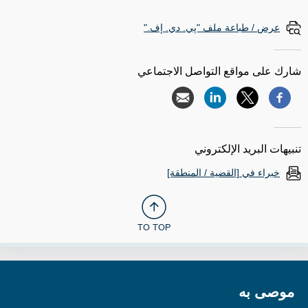
عرض / طباعة ملف "پي. دي. إف."
شارك على مواقع التواصل الاجتماعي
تنبيهات البريد الإلكتروني
خبراء في [القضية / المنطقة]
TO TOP
موصى به