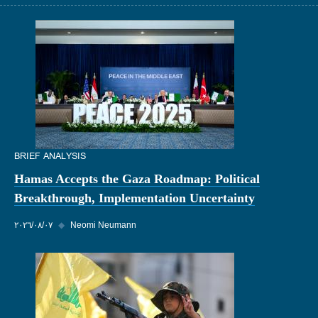
BRIEF ANALYSIS
Hamas Accepts the Gaza Roadmap: Political
Breakthrough, Implementation Uncertainty
Neomi Neumann
◆
٠٧‏/٠٨‏/٢٠٢٦