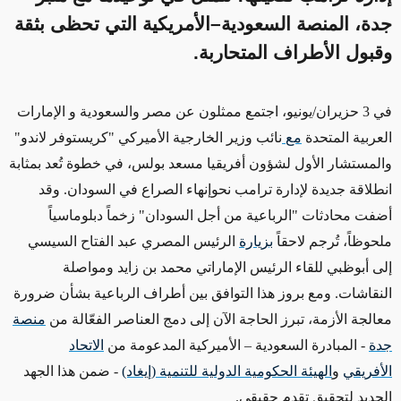
جدة، المنصة السعودية–الأمريكية التي تحظى بثقة
وقبول الأطراف المتحاربة.
في 3 حزيران/يونيو، اجتمع ممثلون عن مصر والسعودية و الإمارات
العربية المتحدة
مع
نائب وزير الخارجية الأميركي "كريستوفر لاندو"
والمستشار الأول لشؤون أفريقيا مسعد بولس، في خطوة تُعد بمثابة
انطلاقة جديدة لإدارة ترامب نحوإنهاء الصراع في السودان. وقد
أضفت محادثات "الرباعية من أجل السودان" زخماً دبلوماسياً
ملحوظاً، تُرجم لاحقاً
بزيارة
الرئيس المصري عبد الفتاح السيسي
إلى أبوظبي للقاء الرئيس الإماراتي محمد بن زايد ومواصلة
النقاشات. ومع بروز هذا التوافق بين أطراف الرباعية بشأن ضرورة
معالجة الأزمة، تبرز الحاجة الآن إلى دمج العناصر الفعّالة من
منصة
جدة
- المبادرة السعودية – الأميركية المدعومة من
الاتحاد
الأفريقي
و
الهيئة الحكومية الدولية للتنمية (إيغاد)
- ضمن هذا الجهد
الجديد لتحقيق تقدم حقيقي
.