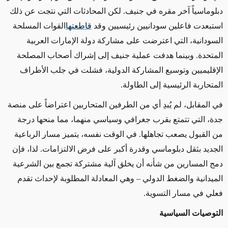
دبلوماسياً آخر مقره في جنيف. لكن المحادثات التي نتجت عن ذلك
استبعدت فاعلين سودانيين رئيسيين وقد
قاطعتها
القوات المسلحة
السودانية، التي اعترضت على مشاركة دولة الإمارات العربية
المتحدة. وبينما هدفت عملية جنيف إلى إشراك أصحاب المصلحة
الإقليميين وتوسيع المشاركة الدولية، فشلت في جلب الأطراف
المتحاربة الرئيسية إلى الطاولة
.
في المقابل، لم يُبدِ أي من الطرفين المتحاربين اعتراضاً على منصة
جدة، التي تتمتع بقرب جغرافي وسياسي منهما، مما منحها درجة
من القبول يصعب تجاهلها. في الوقت نفسه، يتميز مسار الرباعية
الجديد بثقل دبلوماسي وقدرة أكبر على فرض الالتزامات. لذا، فإن
دمج المسارين من شأنه أن يخلق آلية مشتركة تجمع بين الشرعية
الميدانية والضغط الدولي – وهي المعادلة المطلوبة لإحداث تقدم
فعلي في مسار التسوية
.
التوصيات السياسية