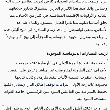
إيران وسمحت باستخدام السودان كأرض تدريب لعناصر حزب الله
وحماس والقاعدة. هذا الالتزام العربي المشترك يتجاوز خلافاتهم
الثنائية والأولويات الإقليمية المتنافسة في كثير من الأحيان، مما
يخلق أساساً دبلوماسياً نادراً للعمل المنسق. وللبناء على هذا
الأساس، ينبغي لواشنطن أن تأخذ زمام المبادرة في دمج آليتَي جدة
والرباعية، وتحويل الجهود الدبلوماسية المجزأة إلى نهج أكثر توحيداً
وفعالية
.
ترتيب المسارات الدبلوماسية الموجودة
أُطلقت منصة جدة للمرة الأولى في أيار/مايو2023، وجمعت
الأطراف على الطاولة لمفاوضات غير مباشرة تركز على القضايا
الإنسانية. افتقرت المنصة لآليات تنفيذ ملزمة، وكانت نتائجها
محدودة (بالدرجة الأولى
التزامات بوقف إطلاق النار الإنساني
) لكنها
تحتفظ بالشرعية بين الفاعلين السودانيين الرئيسيين، خاصة القوات
المسلحة السودانية
.
في أواخر 2024، أطلق المبعوث الأمريكي الخاص "توم بيرييلو" إطاراً