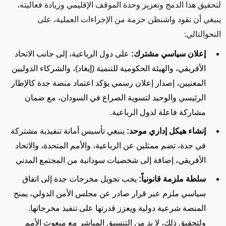
لتحقيق هذا الدمج وتعزيز وحدة الموقف الإقليمي وزيادة فعاليته،
ينبغي أن تقود واشنطن حزمة من الإجراءات العملية، على
النحوالتالي:
إعلان سياسي مشترك
:
على دول الرباعية، إلى جانب الاتحاد
الأفريقي، والهيئة الحكومية للتنمية (إيغاد)، والشركاء الدوليين
المعنيين، إصدار إعلان رسمي يؤكد اعتماد منصة جدة كالإطار
الرئيسي والوحيد لتسوية الصراع في السودان، مع ضمان
مشاركة فاعلة لدول الرباعية.
إنشاء هيكل إداري موحد:
ينبغي تأسيس أمانة تنفيذية مشتركة
في جدة، تضم ممثلين عن الرباعية، والأمم المتحدة، والاتحاد
الأفريقي، إضافة إلى شخصيات سودانية من المجتمع المدني
سلطة ملزمة قانونياً
:
يجب تحويل مخرجات جدة إلى اتفاق
سياسي ملزم عبر قرار صادر عن مجلس الأمن الدولي، يمنح
المنصة شرعية دولية ويعزز قدرتها على تنفيذ مخرجاتها.
ولتحقيق ذلك، لا بد من التنسيق المباشر مع مبعوث الأمم