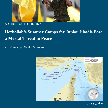
ARTICLES & TESTIMONY
Hezbollah’s Summer Camps for Junior Jihadis Pose
a Mortal Threat to Peace
David Schenker
◆
٠٦‏/٠٨‏/٢٠٢٦
تحليل موجز