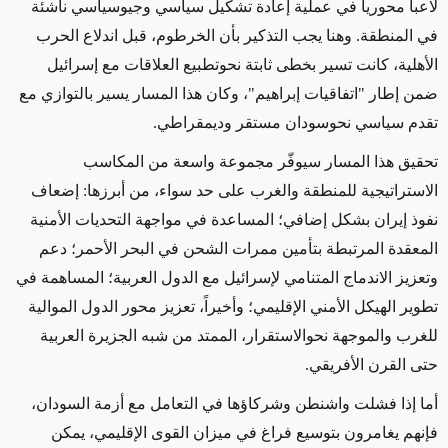
لاعباً محورياً في عملية إعادة تشكيل سياسي وجيوسياسي ناشئة
في المنطقة. وهنا يجب التذكير بأن الخرطوم، قبل اندلاع الحرب
الأهلية، كانت تسير بخطى ثابتة نحوتطبيع العلاقات مع إسرائيل
ضمن إطار "اتفاقيات إبراهيم"، وكان هذا المسار يسير بالتوازي مع
تقدم سياسي نحوسودان مستقر وديمقراطي
.
تحقيق هذا المسار سيوفّر مجموعة واسعة من المكاسب
الاستراتيجية للمنطقة والغرب على حد سواء، من أبرزها: إضعاف
نفوذ إيران بشكل إضافي؛ المساعدة في مواجهة التحديات الأمنية
المعقدة المرتبطة بتأمين ممرات الشحن في البحر الأحمر؛ دعم
وتعزيز الاندماج المتنامي لإسرائيل مع الدول العربية؛ المساهمة في
تطوير الهيكل الأمني الإقليمي؛ وأخيراً، تعزيز محور الدول الموالية
للغرب والموجهة نحوالاستقرار، الممتد من شبه الجزيرة العربية
حتى القرن الأفريقي
.
أما إذا فشلت واشنطن وشركاؤها في التعامل مع أزمة السودان،
فإنهم يغامرون بتوسيع فراغ في ميزان القوى الإقليمي، يمكن