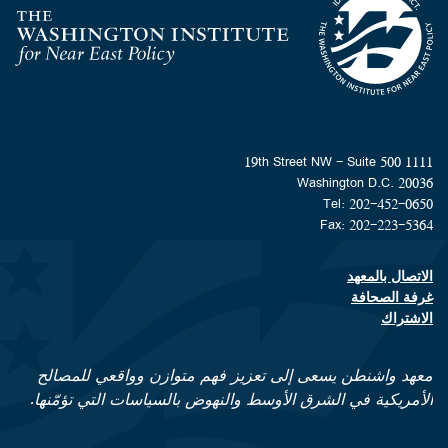
Homepage
1111 19th Street NW - Suite 500
Washington D.C. 20036
Tel: 202-452-0650
Fax: 202-223-5364
الاتصال بالمعهد
Footer contact links
غرفة الصحافة
الاشتراك
معهد واشنطن يسعى إلى تعزيز فهم متوازن وواقعي للمصالح
الأمريكية في الشرق الأوسط والنهوض بالسياسات التي تؤمّنها.