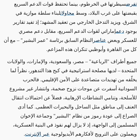
تفرض
سيطرتها في الخرطوم، بينما تحتفظ قوات الدعم السريع
بقبضتها على غرب البلاد، وسط
محاولات
لبناء سلطة موازية في
الشرق. ويزيد التدخل الخارجي من تعقيد المشهد؛ إذ تفيد تقارير
بوجود
دعم
إماراتي لقوات الدعم السريع، مقابل دعم مصري
للعسكر وبعض
عناصر
النظام السابق برئاسة "عمر البشير" – مع أن
كل من القاهرة وأبوظبي تنكران هذه المزاعم
.
جميع أطراف "الرباعية" – مصر، والسعودية، والإمارات، والولايات
المتحدة – لديها مصلحة استراتيجية في كبح هذا التدهور، نظراً لما
يخلّفه من تهديدات متصاعدة على الأمن الإقليمي. فالحرب
السودانية أسفرت عن موجات نزوح ضخمة، وانتشار غير مشروع
للأسلحة، وتنامي النشاطات الإرهابية، فضلاً عن احتمالات انتقال
العنف إلى مناطق مثل الساحل والبحيرات العظمى. كما أدى
الصراع إلى عودة رموز من نظام "البشير" وجماعة الإخوان
المسلمين إلى الواجهة، إذ لا يزال لهم نفوذ في البنية العسكرية،
ويعملون على الترويج لأفكارهم الأيديولوجية
عبر الإنترنت
.