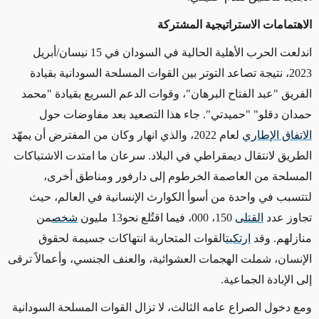
الاهتمامات الاستراتيجية المشتركة
اندلعت الحرب الأهلية الحالية في السودان في 15 نيسان/أبريل
2023، نتيجة تصاعد التوتر بين القوات المسلحة السودانية بقيادة
الفريق "عبد الفتاح البرهان"، وقوات الدعم السريع بقيادة "محمد
حمدان دقلو" "حميدتي". جاء هذا التصعيد بعد مفاوضات حول
الاتفاق الإطاري
لعام 2022، والذي انهار وكان من المفترض أن يمهّد
الطريق لانتقال ديمقراطي في البلاد. سرعان ما امتدت الاشتباكات
المسلحة من العاصمة الخرطوم إلى دارفور ومناطق أخرى،
لتتسبب في واحدة من أسوأ الكوارث الإنسانية في العالم، حيث
تجاوز عدد
القتلى
150
، 000، فيما اقتُلع نحو13 مليون
شخص
من
منازلهم. وقد
ارتكبت
القوات المتحاربة انتهاكات جسيمة لحقوق
الإنسان، شملت الهجمات العشوائية، والعنف الجنسي، وأعمالاً ترقى
إلى الإبادة الجماعية
.
ومع دخول الصراع عامه الثالث، لا تزال القوات المسلحة السودانية