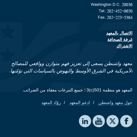
Washington D.C. 20036
Tel: 202-452-0650
Fax: 202-223-5364
الاتصال بالمعهد
Footer contact links
غرفة الصحافة
الاشتراك
معهد واشنطن يسعى إلى تعزيز فهم متوازن وواقعي للمصالح
الأمريكية في الشرق الأوسط والنهوض بالسياسات التي تؤمّنها.
المعهد هو منظمة 501(c)3 ؛ جميع التبرعات معفاة من الضرائب.
حول معهد واشنطن
ادعم المعهد
روّاد المعهد
Footer quick links
Social media
The Washington Institute on LinkedIn
The Washington Institute on YouTube
The Washington Institute on Facebook
The Washington Institute on X