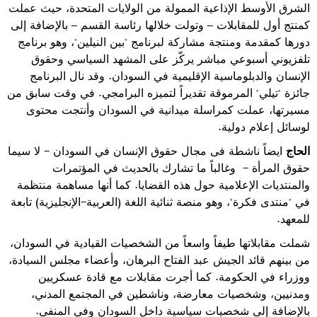
الشرق الأوسط الإذاعية الممولة من الولايات المتحدة، حيث عملت
كمنتج أول للمقابلات
–
وتولت خلالها رئاسة القسم
–
بالإضافة إلى
دورها كمقدمة ومنتجة مشاركة لبرنامج "بين النيلين"، وهو برنامج
تلفزيوني أسبوعي مباشر يركّز على المشهد السياسي وحقوق
الإنسان والدبلوماسية الإقليمية في السودان
.
وقد نال البرنامج
جائزة "تيلي" المرموقة تقديراً لتميزه البرامجي
.
في وقت سابق من
مسيرتها، عملت كمراسلة ميدانية في السودان وأنتجت محتوى
لوسائل إعلام دولية
.
الحاج
ايضاً ناشطة فى مجال حقوق الإنسان في السودان - لا سيما
حقوق المرأة - وغالباً ما تشارك بالحديث في المؤتمرات
والمنتديات الإعلامية حول هذه القضايا. كما أنها مساهمة منتظمة
في "منتدى فكرة"، وهو منصة ثنائية اللغة (العربية-الإنجليزية) تابعة
للمعهد
.
شملت مقابلاتها طيفاً واسعاً من الشخصيات القيادية في السودان،
من بينهم قائد الجيش عبد الفتاح البرهان، وأعضاء مجلس السيادة،
ووزراء في الحكومة. كما أجرت مقابلات مع قادة عسكريين
ومدنيين، وشخصيات معارضة، وناشطين في المجتمع المدني،
بالإضافة إلى شخصيات سياسية داخل السودان وفي المنفى.