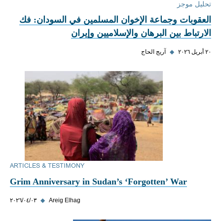
تحليل موجز
العقوبات وجماعة الإخوان المسلمين في السودان: فك
الارتباط بين البرهان والإسلاميين وإيران
٢٠ أبريل ٢٠٢٦
◆
آريج الحاج
ARTICLES & TESTIMONY
Grim Anniversary in Sudan’s ‘Forgotten’ War
Areig Elhag
◆
٠٣‏/٠٤‏/٢٠٢٦