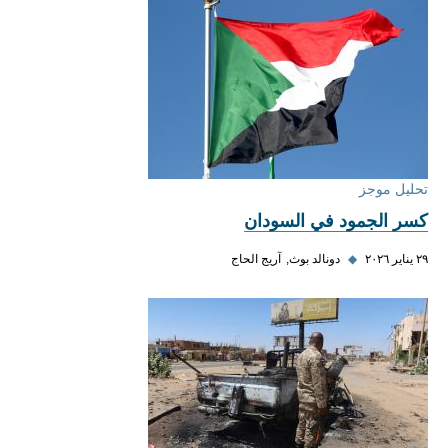
تحليل موجز
كسر الجمود في السودان
٢٩ يناير ٢٠٢٦
◆
دونالد بوث
آريج الحاج