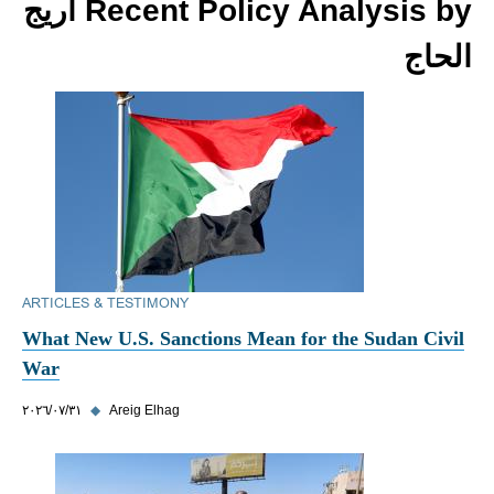
Recent Policy Analysis by آريج
الحاج
ARTICLES & TESTIMONY
What New U.S. Sanctions Mean for the Sudan Civil
War
Areig Elhag
◆
٣١‏/٠٧‏/٢٠٢٦