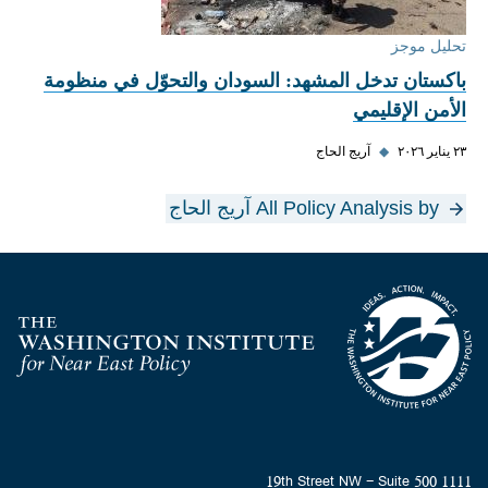
تحليل موجز
باكستان تدخل المشهد: السودان والتحوّل في منظومة
الأمن الإقليمي
٢٣ يناير ٢٠٢٦
◆
آريج الحاج
All Policy Analysis by آريج الحاج
Homepage
1111 19th Street NW - Suite 500