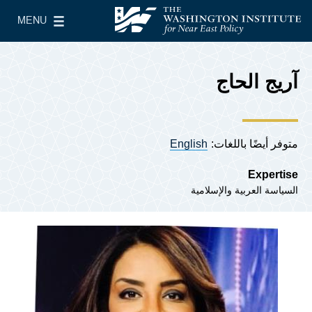
Skip to main content
MENU
معهد واشنطن لسياسات الشرق الأدنى
le Main Menu
آريج الحاج
متوفر أيضًا باللغات:
English
Expertise
السياسة العربية والإسلامية