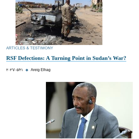
ARTICLES & TESTIMONY
RSF Defections: A Turning Point in Sudan’s War?
Areig Elhag
◆
٢١‏/٠٥‏/٢٠٢٦