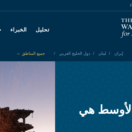
F
Main navigation
تحليل
الخبراء
ح
إيران
لبنان
دول الخليج العربي
جميع المناطق
Toggle List of
لأوسط هي