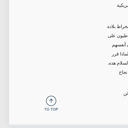
ريكية
راط بلاده
اطيون على
 أنفسهم
ماذا قرر
لسلام هذه.
نجاح
ئن
TO TOP