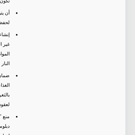
تكون 
أن يت
لحفظ 
إنشاء
غير ا
الموا
النار 
ضمان 
الغذا
بالثغ
لعقود
منع "
دبلوم