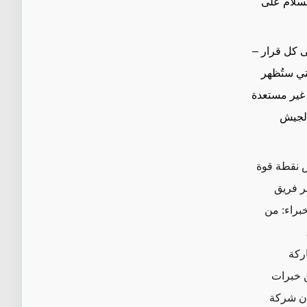
لسلام على
لى كل قرار –
لتي ستُظهر
 غير مستعدة
ها الجيش
س نقطة قوة
ر فريق
براء: من
ركة
ن خبرات
أن شركة