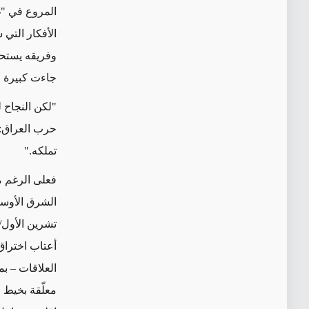
المروع في "غ
وفريقه يستحق
جاءت كبيرة و
"
لكن النجاح 
حرب العراق
:
تملكه
."
فعلى الرغم م
أعتاب اختراق
العلاقات – بم
معلّقة بخيط 