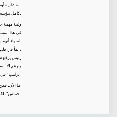
استشارية أومس
بكامل مؤسسات
وثمة مهمة جو
في هذا المسا
السواء أنهم 
دائماً في قلب
رئيس يرفع شع
وبرغم الانقس
"ترامب" في ه
أما الآن، فم
"حماس". لكن 