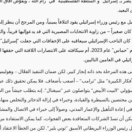
 يضر بـ"إسرائيل" و"السلطة الفلسطينية" في "رام الله"، ويقوّض آفاق ا
 البعيد
.
مل مع رئيس وزراء إسرائيلي يقود ائتلافاً يمينياً، ومن المرجح أن ينظر إ
كان صغيراً – من زاوية الانتخابات المصيرية التي قد يدعوإليها قريباً، وا
ا كان الناخب الإسرائيلي سيعاقبه على الإخفاقات التي جعلت "إسرائيل"
لهجوم "حماس" عام 2023، أم سيكافئه على الانتصارات اللافتة التي حقق
ائيلي في العامين التاليين
.
 هذه المرحلة بحد ذاته إنجاز كبير. لكن ضمان التنفيذ الفعّال – وهولي
فكار الكبيرة" مثل "ترامب" – أصعب بأضعاف. فلا يمكن تحقيق ذلك عب
لي "البيت الأبيض" يتواصلون عبر "سيغنال". إنه يتطلب جيشاً من الخ
 مختصين بالسيطرة والقيادة، وخبراء في إزالة الذخائر والتخلص منها،
إعادة التأهيل والإعمار المدني، وصولاً إلى خبراء في الاتصال والمشا
مكن أن تسدّ الشركات المتعاقدة بعض الفجوات، كما يمكن الاستفادة م
ئيس الوزراء البريطاني الأسبق "توني بلير". لكن من الخطأ الاعتقاد 