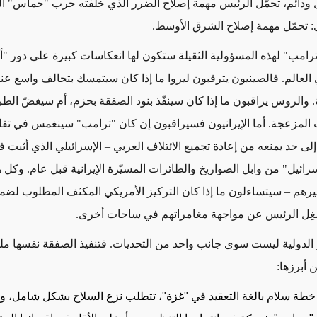
ودائم، تحمّل الرئيس مهمة إصلاح الضرر الذي خلّفته حرب "حماس" ا
 تحمّل مهمة إصلاح الشرق الأوسط
.
"ترامب" لهذه المسؤولية الثقيلة ستكون لها انعكاسات كبيرة على دور "أ
العالم. فالصينيون يترقبون ليروا ما إذا كان سيتمسك بتحالف واسع عند
. والروس يراقبون ما إذا كان سينفّذ بنود الصفقة بحزم، أم سيغضّ ال
المزعجة. أما الإيرانيون فسيراقبون إن كان "ترامب" سينغمس في تفا
لى حد يمنعه من إعادة تجميع الائتلاف العربي – الإسرائيلي الذي أثبت ف
ائيل" من وابل الصواريخ والطائرات المسيّرة الإيرانية قبل عام. وكل ه
رهم – سيتساءلون ما إذا كان التركيز الأمريكي المكثف المطلوب لضما
غِل الرئيس عن مواجهة مغامراتهم في ساحات أخرى
.
الدولية ليست سوى جانب واحد من التحديات. فتنفيذ الصفقة نفسها مل
 أبرزها
:
 خطة سلام بالغة التعقيد في "غزة"، تتطلب نزع السلاح بشكل شامل، 