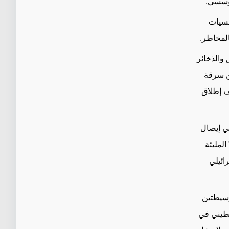
مؤسسي
.
نسيات
المخاطر
.
 والذخائر
ن سرقة
ف إطلاق
ي إيصال
المليئة
ائيلي
كوسيطتين
سطيني في