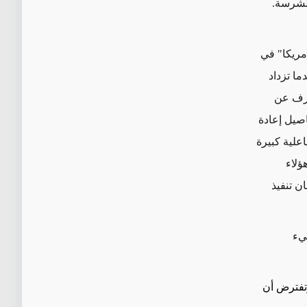
لشرسة.
مريكا" في
ما تزداد
طرف عن
صيل إعادة
اعلية كبيرة
ؤلاء
ن تنفيذ
يء
وتفترض أن