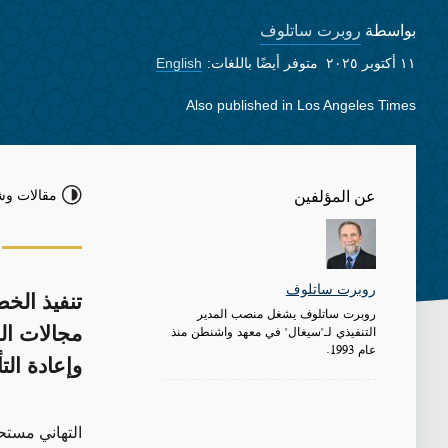
روبرت ساتلوف
بواسطة
١١ أكتوبر ٢٠٢٥
متوفر أيضًا باللغات:
English
Also published in
Los Angeles Times
مقالات وش
عن المؤلفين
روبرت ساتلوف
تنفيذ الخ
روبرت ساتلوف يشغل منصب المدير
التنفيذي لـ"سيغال" في معهد واشنطن منذ
مجالات ال
عام 1993.
وإعادة الت
التهاني مستح