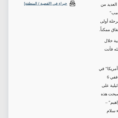
خبراء في [القضية / المنطقة]
العديد من
إن "ترامب"
رحلة أولى
اق ممكناً
.
ية خلال
تَه فأنت
أمريكا" في
الشرق الأوسط، فإنه الآن قد تبنّى التزاماً ضخماً: خطة سلام ستحمل اسمه إلى الأبد. ففي 6
سرائيلية على
أصبحت هذه
اهيم" –
ء سلام