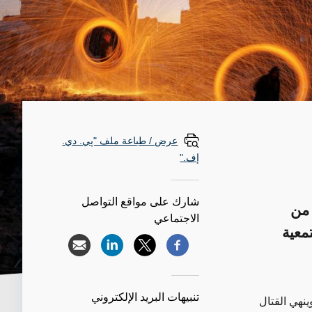
عرض / طباعة ملف "پي. دي.
إف."
شارك على مواقع التواصل
 من
الاجتماعي
معية
تنبيهات البريد الإلكتروني
ينهي القتال