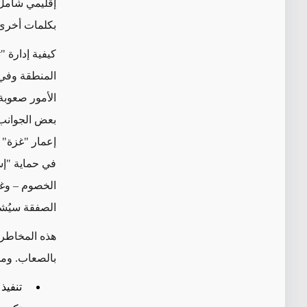
إقليمي شامل 
بكلمات أخرى:
كيفية إدارة 
المنطقة وفي 
الأمور صعوبة
بعض الجوانب 
إعمار "غزة" إ
في حماية "إسر
الخصوم – وغي
الصفقة سيُش
هذه المخاطر 
بالصعاب. ومن
تنفيذ