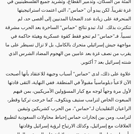
المئة من السكان، وتدمير القطاع، وتشريد جميع الفلسطينيين في
غزة تقريباً. لكن يبدو أن "حماس"، التي اعتمدت استراتيجيتها
المنحرفة على زيادة عدد الضحايا المدنيين إلى أقصى حد، لم
تتكترث بذلك. لذا، تبدو نتائج "حماس" الساخرة بعد الحرب مشرقة
نسبياً. فـ"حماس" لم تنجو فقط كقوة عسكرية وهيئة حاكمة في
مواجهة جيش إسرائيلي متحرك بالكامل، بل لا تزال تسيطر على ما
يقرب من نصف غزة بعد عامين من الهجوم المضاد الشرس الذي
شنته إسرائيل بعد 7 أكتوبر
.
علاوة على ذلك، لدى "حماس" أسباب وجيهة للاعتقاد بأنها أصبحت
الآن لاعباً دبلوماسياً مقبولاً في المنطقة. ففي النهاية، التقى قادتها
لأول مرة وجهاً لوجه مع كبار المسؤولين الأمريكيين، بمن فيهم
المبعوث الخاص لترامب ستيف ويتكوف، كما خرجت تركيا وقطر،
الراعيان التقليديان لـ"حماس"، من الحرب كشريكين وثيقين
لترامب. ومن بين إنجازات حماس إحباط محاولات السعودية لتطبيع
العلاقات مع إسرائيل، وكذلك الارتياح لرؤية إسرائيل وقادتها