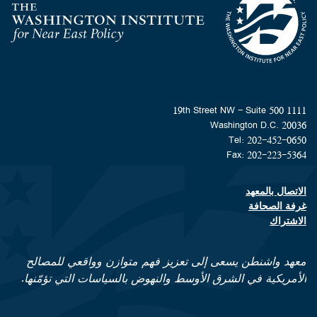
Homepage
1111 19th Street NW - Suite 500
Washington D.C. 20036
Tel: 202-452-0650
Fax: 202-223-5364
الاتصال بالمعهد
Footer contact links
غرفة الصحافة
الاشتراك
معهد واشنطن يسعى إلى تعزيز فهم متوازن وواقعي للمصالح
الأمريكية في الشرق الأوسط والنهوض بالسياسات التي تؤمّنها.