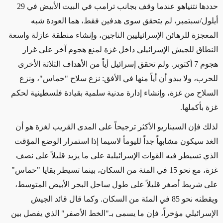
حددها نتنياهو عندما وقف بجانب ترامب في البيت الأبيض في 29
أيلول/سبتمبر، لم يتحقق سوى هدفين فقط، هما العودة شبه
المعجزة للرهائن الإسرائيليين الناجين، وإنشاء منطقة عازلة واسعة
النطاق للجيش الإسرائيلي داخل غزة لمنع هجوم آخر على غرار
هجوم 7 أكتوبر. ولم تحقق إسرائيل أياً من الأهداف الثلاثة الأخرى
للحرب، ولا يبدو أن أياً منها في الأفق
:
نزع سلاح "حماس"، ونزع
السلاح من غزة، وإنشاء إدارة مدنية سلمية بقيادة فلسطينية لحكم
غزة بأكملها
.
لذلك فإن السيناريو الأكثر ترجيحاً على المدى القريب لغزة هو أن
الغد سيكون مشابهاً جداً لليوم
أ لاسيما إذا
استمرار الوضع المؤقت
الذي تسيطر فيه القوات الإسرائيلية على ما يزيد قليلاً على نصف
غزة، مع نحو 15 في المئة من السكان، بينما تسيطر بقايا "حماس"
على شريط أصغر قليلاً على طول ساحل البحر الأبيض المتوسط،
ويقطنه نحو 85 في المئة من السكان. وكما قال قائد الجيش
الإسرائيلي مؤخراً، فإن ما يسمى بـ"الخط الأصفر" الذي يفصل بين