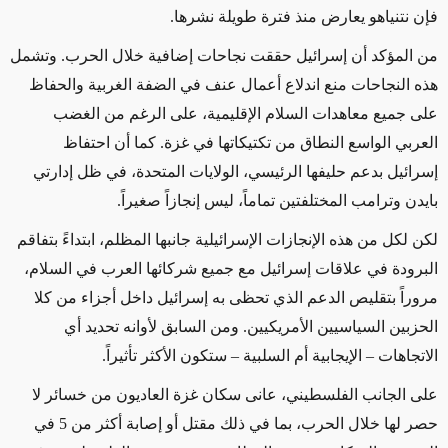
فإن نتنياهو يعارض منذ فترة طويلة نشرها
.
من المؤكد أن إسرائيل حققت نجاحات إضافية خلال الحرب
.
وتشمل
هذه النجاحات منع اندلاع أعمال عنف في الضفة الغربية والحفاظ
على جميع معاهدات السلام الإقليمية، على الرغم من الغضب
العربي الواسع النطاق من تكتيكاتها في غزة. كما أن احتفاظ
إسرائيل بدعم حليفها الرئيسي، الولايات المتحدة، في ظل إدارتي
بايدن وترامب المختلفتين تماماً، ليس إنجازاً صغيراً
.
لكن لكل من هذه الإنجازات الإسرائيلية جانبها المظلم، ابتداءً بتفاقم
البرودة في علاقات إسرائيل مع جميع شركائها العرب في السلام،
مروراً بتقليص الدعم الذي تحظى به إسرائيل داخل أجزاء من كلا
الحزبين السياسيين الأمريكيين. ومن السابق لأوانه تحديد أي
الاتجاهات – الإيجابية أم السلبية – ستكون الأكثر تأثيراً
.
على الجانب الفلسطيني، عانى سكان غزة العاديون من خسائر لا
حصر لها خلال الحرب، بما في ذلك مقتل أو إصابة أكثر من 5 في