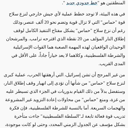
المنطقتين هو "
خط حدودي جديد
".
في هذه البيئة، لا توجد خطط عملية لأي جيش خارجي لنزع سلاح
قوة "حماس" التي لا تزال قوية وتضم نحو 20 ألف عنصر،
وذلك
رغم
أن نزع سلاح "حماس" يشكل مفتاح التنفيذ الكامل لوقف
إطلاق النار المؤلف من 20 نقطة الذي اقترحه ترامب. والمرشحان
الوحيدان الواقعيان لهذه المهمة الصعبة هما القوات الإسرائيلية
والشرطة الفلسطينية، وكلاهما لا يعد خياراً جاداً، على الأقل في
المدى القريب
.
من غير المرجح أن تشن إسرائيل، التي أرهقتها الحرب، عملية كبرى
لنزع سلاح "حماس" من شأنها أن تؤدى إلى انهيار وقف إطلاق النار،
وستفضل بدلاً من ذلك القيام بدوريات في الجزء الذي تسيطر عليه
من غزة، ومنع "حماس" من محاولات إعادة التزويد غير المشروعة
والهجمات السريعة. أما بالنسبة للشرطة الفلسطينية، فإن فكرة
تدريب قوة فعالة تابعة
لـ"ا
لسلطة الفلسطينية" جاءت متأخرة
بشكل مؤسف عن الجدول الزمني المحدد، وحتى لو كانت موجودة،