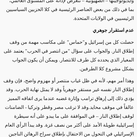
وأيديولوجيتها – الصهيونية – تتعرض لإدانة على المستوى العالمي،
بما في ذلك من بعض العناصر الرئيسية في كلا الحزبين السياسيين
الرئيسيين في الولايات المتحدة
.
عدم استقرار جوهري
حصلت كل من إسرائيل و"حماس" على مكاسب مهمة من وقف
إطلاق النار
.
والجواب على سؤال "من انتصر في الحرب" يعتمد على
المعيار الذي يحدده كل طرف للانتصار
.
ويمكن أن يكون الجواب
بشكل مشروع كلا الطرفين
.
وهذا أمر مهم، لأنه في ظل غياب منتصر أو مهزوم واضح، فإن وقف
إطلاق النار نفسه غير مستقر جوهرياً وقد لا يمثل نهاية الحرب. وقد
يؤدي ذلك إلى إرهاق ترامب وإثارة غضبه عندما يرى اتفاقه المميز
عالقاً في موقف محايد.
وقد لا ترغب مصر وقطر وتركيا
-
الضامنات
لوقف إطلاق النار – في الموافقة على ما يبدو على أنه سيطرة
إسرائيلية طويلة الأمد على أكثر من نصف غزة. وقد يبدأ الرأي العام
الإسرائيلي في التحول من الاحتفال بإطلاق سراح الرهائن الناجين