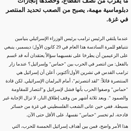
ما يقرب من نصف القطاع، وحصدها إنجازات
دبلوماسية مهمة، يصبح من الصعب تحديد المنتصر
في غزة.
عندما يلتقي الرئيس ترامب برئيس الوزراء الإسرائيلي بنيامين
نتنياهو للمرة السادسة هذا العام في
29
كانون الأول/ ديسمبر، ينبغي
على الزعيمين أن يطرحَا على نفسيهما سؤالاً يعتقدان أنه قد حُسم
بالفعل
:
من انتصر في الحرب بين "حماس" وإسرائيل؟ عندما زار
ترامب القدس في تشرين الأول/أكتوبر، أعلن أن إسرائيل هي
المنتصرة قائلاً: "لقد انتصرتم"، أمام البرلمان الإسرائيلي. لكن قادة
"حماس" وصفوا الحرب بأنها فشل لإسرائيل و"انتصار للمقاومة
والصمود
".
وبعد ثلاثة أشهر من وقف إطلاق النار، لا تزال الإجابة غير
بسيطة. ففي حين عانى الشعب الفلسطيني في غزة من خسائر
فادحة، لم تخسر "حماس" نفسها، على الأقل حتى الآن
.
هذا الأمر واضح
، ف
من بين أهداف إسرائيل الخمسة للحرب، التي