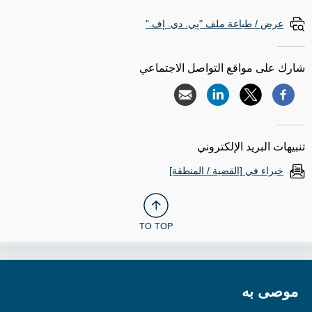
عرض / طباعة ملف "پي. دي. إف."
شارك على مواقع التواصل الاجتماعي
تنبيهات البريد الإلكتروني
خبراء في [القضية / المنطقة]
TO TOP
موصى به