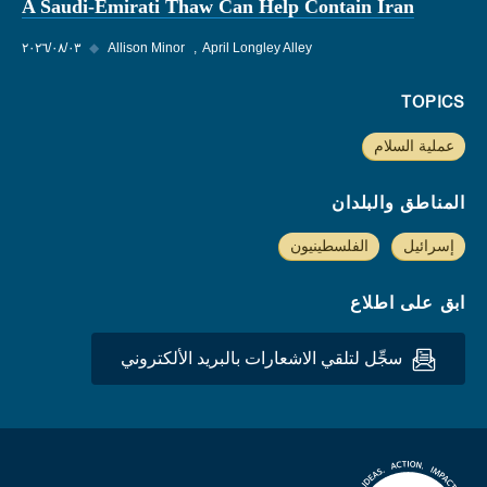
A Saudi-Emirati Thaw Can Help Contain Iran
April Longley Alley
Allison Minor
◆
٠٣‏/٠٨‏/٢٠٢٦
TOPICS
عملية السلام
المناطق والبلدان
إسرائيل
الفلسطينيون
ابق على اطلاع
سجِّل لتلقي الاشعارات بالبريد الألكتروني