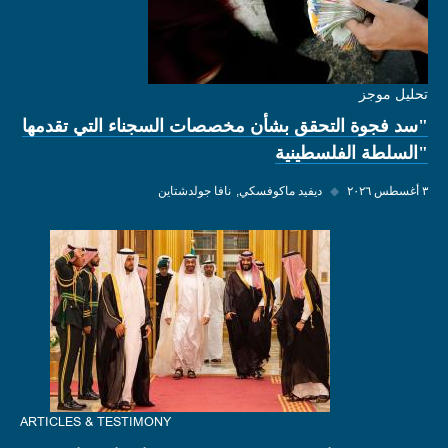
تحليل موجز
"سد فجوة التحقق بشأن مخصصات السجناء التي تقدمها
"السلطة الفلسطينية
٣ أغسطس ٢٠٢٦
◆
ديفيد ماكوفسكي
نافا جولدشتاين
ARTICLES & TESTIMONY