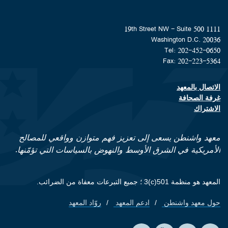
1111 19th Street NW - Suite 500
Washington D.C. 20036
Tel: 202-452-0650
Fax: 202-223-5364
الاتصال بالمعهد
Footer contact links
غرفة الصحافة
الاشتراك
معهد واشنطن يسعى إلى تعزيز فهم متوازن وواقعي للمصالح
الأمريكية في الشرق الأوسط والنهوض بالسياسات التي تؤمّنها.
المعهد هو منظمة 501(c)3 ؛ جميع التبرعات معفاة من الضرائب.
حول معهد واشنطن
ادعم المعهد
روّاد المعهد
Footer quick links