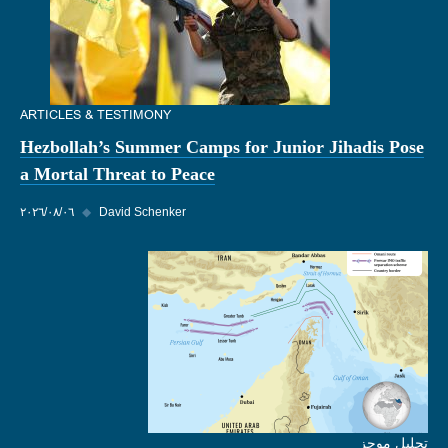
ARTICLES & TESTIMONY
Hezbollah’s Summer Camps for Junior Jihadis Pose
a Mortal Threat to Peace
David Schenker
◆
٠٦‏/٠٨‏/٢٠٢٦
تحليل موجز