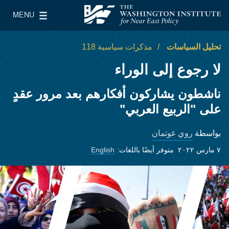
Skip to main content
MENU
معهد واشنطن لسياسات الشرق الأدنى
le Main Menu
تحليل السياسات
مذكرات سياسية 118
لا رجوع إلى الوراء
ناشطون يشاركون أفكارهم بعد مرور عقدٍ
على "الربيع العربي"
روي غوتمان
بواسطة
٧ مارس ٢٠٢٢
متوفر أيضًا باللغات:
English