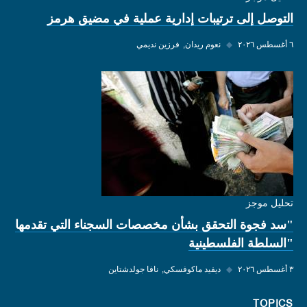
التوصل إلى ترتيبات إدارية عملية في مضيق هرمز
٦ أغسطس ٢٠٢٦
◆
نعوم ريدان
فرزين نديمي
تحليل موجز
"سد فجوة التحقق بشأن مخصصات السجناء التي تقدمها
"السلطة الفلسطينية
٣ أغسطس ٢٠٢٦
◆
ديفيد ماكوفسكي
نافا جولدشتاين
TOPICS