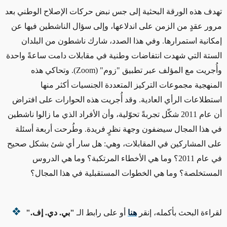
تهدف هذه الورقة البحثية إلى جس نبض حركات الإصلاح الوطني بعد
مرور عقدٍ من الزمن على اندلاعها، وإلى سؤال الناشطين فيها عن
إمكانية استمرارها. وفي هذا الصدد، شارك ناشطون من البلدان
الستة التي شهدت انتفاضات وطنية في مقابلات دامت ساعةً واحدة
وأُجريت مع المؤلف عبر تطبيق "زوم"
(Zoom)
. وتحاكي هذه
المنهجية مجموعات التركيز المتعددة الجنسيات أكثر منها
استطلاعات الرأي العادية. وقد أُجريت هذه الحوارات على افتراض
أن عام 2011 شكّل تجربةً تحوّلية، وأن الأفراد الذي ما زالوا ناشطين
في هذا المجال سيضفون وجهة نظرٍ فريدة. وطُرحت أربعة أسئلة
على المشاركين في المقابلات، وهي: هل سار أي شئ بشكل صحيح
في عام 2011؟ وما هي الأخطاء المرتكبة؟ وما هي الدروس
المستخلصة؟ وما هي الخطوات المستقبلية في هذا المجال؟
لقراءة البحث بأكمله، إنقر
هنا
أو على رابط الـ
"بي. دي. إف."