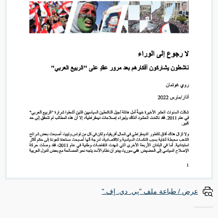
عرض / طباعة ملف "پي. دي. إف."