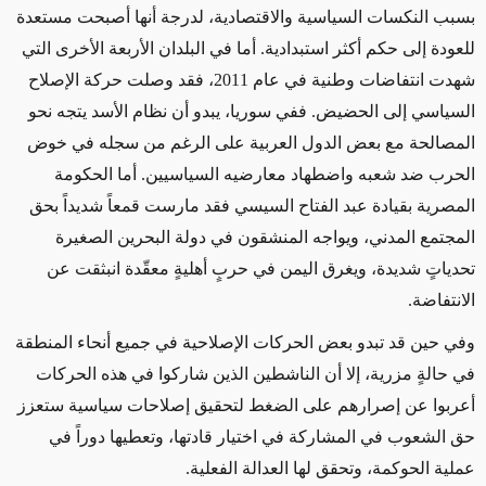
بسبب النكسات السياسية والاقتصادية، لدرجة أنها أصبحت مستعدة
للعودة إلى حكم أكثر استبدادية. أما في البلدان الأربعة الأخرى التي
شهدت انتفاضات وطنية في عام 2011، فقد وصلت حركة الإصلاح
السياسي إلى الحضيض. ففي سوريا، يبدو أن نظام الأسد يتجه نحو
المصالحة مع بعض الدول العربية على الرغم من سجله في خوض
الحرب ضد شعبه واضطهاد معارضيه السياسيين. أما الحكومة
المصرية بقيادة عبد الفتاح السيسي فقد مارست قمعاً شديداً بحق
المجتمع المدني، ويواجه المنشقون في دولة البحرين الصغيرة
تحدياتٍ شديدة، ويغرق اليمن في حربٍ أهليةٍ معقّدة انبثقت عن
الانتفاضة.
وفي حين قد تبدو بعض الحركات الإصلاحية في جميع أنحاء المنطقة
في حالةٍ مزرية، إلا أن الناشطين الذين شاركوا في هذه الحركات
أعربوا عن إصرارهم على الضغط لتحقيق إصلاحات سياسية ستعزز
حق الشعوب في المشاركة في اختيار قادتها، وتعطيها دوراً في
عملية الحوكمة، وتحقق لها العدالة الفعلية.