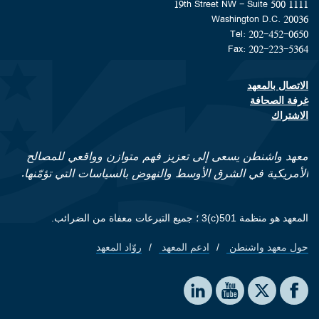
1111 19th Street NW - Suite 500
Washington D.C. 20036
Tel: 202-452-0650
Fax: 202-223-5364
الاتصال بالمعهد
Footer contact links
غرفة الصحافة
الاشتراك
معهد واشنطن يسعى إلى تعزيز فهم متوازن وواقعي للمصالح
الأمريكية في الشرق الأوسط والنهوض بالسياسات التي تؤمّنها.
المعهد هو منظمة 501(c)3 ؛ جميع التبرعات معفاة من الضرائب.
حول معهد واشنطن
ادعم المعهد
روّاد المعهد
Footer quick links
Social media
The Washington Institute on LinkedIn
The Washington Institute on YouTube
The Washington Institute on Facebook
The Washington Institute on X