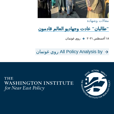
مقالات وشهادة
"طالبان" عادت وجهاديو العالم قادمون
١٨ أغسطس ٢٠٢١
◆
روي غوتمان
All Policy Analysis by روي غوتمان
Homepage