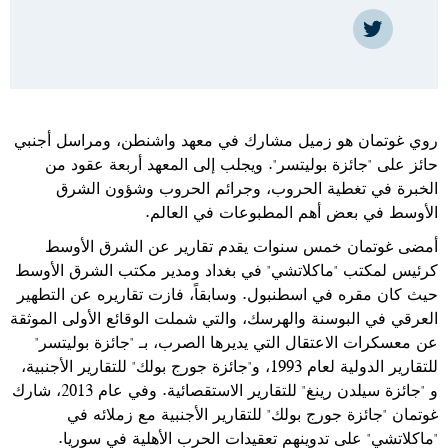
https://twitter.com/Roy_Gut
روي غوتمان هو زميل مشارك في معهد واشنطن، ومراسل أجنبي
حائز على "جائزة بوليتسر". ويجلب إلى المعهد أربعة عقود من
الخبرة في تغطية الحروب، وجرائم الحروب وشؤون الشرق
الأوسط في بعض أهم المطبوعات في العالم.
أمضى غوتمان خمس سنوات يقدم تقارير عن الشرق الأوسط
كرئيس لمكتب "ماكلاتشي" في بغداد ومدير مكتب الشرق الأوسط
حيث كان مقره في اسطنبول. وسابقاً، فازت تقاريره عن التطهير
العرقي في البوسنة والهرسك، والتي شملت الوقائع الأولى الموثقة
عن معسكرات الاعتقال التي يديرها الصرب، بـ "جائزة بوليتسر"
للتقارير الدولية لعام 1993، و"جائزة جورج بولك" للتقارير الأجنبية،
و "جائزة سيلدن رينغ" للتقارير الاستقصائية. وفي عام 2013، شارك
غوتمان "جائزة جورج بولك" للتقارير الأجنبية مع زملائه في
"ماكلاتشي" على تدوينهم تعقيدات الحرب الأهلية في سوريا.