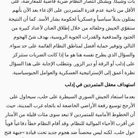
بات وشيكاً. ويشكّل انتصار النظام ضربة قاضية للمعارضة، على
الأقل من ناحية عدم قدرة المتمردين على الإدعاء بعد الآن بأنهم
يمثلون بديلاً سياسياً وعسكرياً لحكومة بشار الأسد. كما أن النتيجة
ستقوّي الجيش وحلفائه من خلال إطلاق العنان لأعداد كبيرة من
الجنود والمدفعية والقدرات الجوية الروسية، بهدف شنّ الهجوم
التالي وتوفير حماية أفضل لمناطق النظام القائمة على حد سواء.
والسؤال الذي يطرح نفسه هنا هو ما إذا كانت الضربات ستتركز
على إدلب أو الرقة أو دير الزور. وتتطلب الإجابة على هذا السؤال
نظرة أعمق إلى الإستراتيجية العسكرية والعوامل الجيوسياسية.
استهداف معقل المتمردين في إدلب
بعدما استعاد الجيش السوري السيطرة على حلب، سيحاول على
الأرجح توسيع رقعة الأراضي الخاضعة له باتجاه غرب المدينة، حيث
أن الخطوط الأمامية للمتمردين لا تبعد سوى مئات قليلة من الأمتار
عن أقرب الأحياء الموالية للنظام. وقد أقام النظام خطاً دفاعياً قوياً
حول حلب، لكنه ليس محصناً ضد هجوم جديد تحت قيادة «جبهة فتح