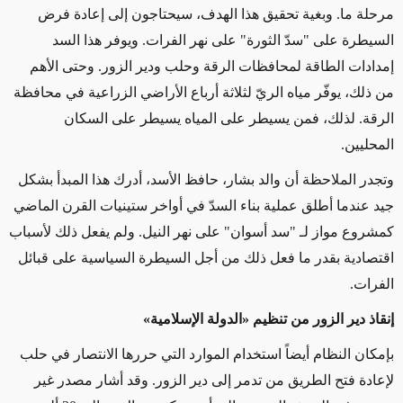
مرحلة ما. وبغية تحقيق هذا الهدف، سيحتاجون إلى إعادة فرض
السيطرة على "سدّ الثورة" على نهر الفرات. ويوفر هذا السد
إمدادات الطاقة لمحافظات الرقة وحلب ودير الزور. وحتى الأهم
من ذلك، يوفّر مياه الريّ لثلاثة أرباع الأراضي الزراعية في محافظة
الرقة. لذلك، فمن يسيطر على المياه يسيطر على السكان
المحليين.
وتجدر الملاحظة أن والد بشار، حافظ الأسد، أدرك هذا المبدأ بشكل
جيد عندما أطلق عملية بناء السدّ في أواخر ستينيات القرن الماضي
كمشروع مواز لـ "سد أسوان" على نهر النيل. ولم يفعل ذلك لأسباب
اقتصادية بقدر ما فعل ذلك من أجل السيطرة السياسية على قبائل
الفرات.
إنقاذ دير الزور من تنظيم «الدولة الإسلامية»
بإمكان النظام أيضاً استخدام الموارد التي حررها الانتصار في حلب
لإعادة فتح الطريق من تدمر إلى دير الزور. وقد أشار مصدر غير