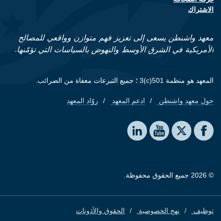
الاشتراك
معهد واشنطن يسعى إلى تعزيز فهم متوازن وواقعي للمصالح
الأمريكية في الشرق الأوسط والنهوض بالسياسات التي تؤمّنها.
المعهد هو منظمة 501(c)3 ؛ جميع التبرعات معفاة من الضرائب.
حول معهد واشنطن
ادعم المعهد
روّاد المعهد
Footer quick links
Social media
The Washington Institute on LinkedIn
The Washington Institute on YouTube
The Washington Institute on Facebook
The Washington Institute on X
© 2026 جميع الحقوق محفوظة.
توظيف
نهج الخصوصية
الحقوق والأذونات
Footer