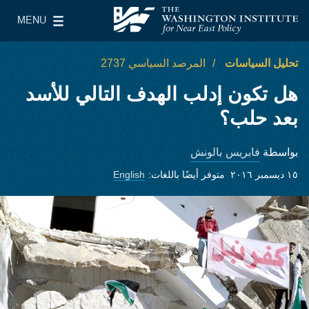
Skip to main content
MENU
معهد واشنطن لسياسات الشرق الأدنى
le Main Menu
تحليل السياسات
المرصد السياسي 2737
هل تكون إدلب الهدف التالي للأسد
بعد حلب؟
فابريس بالونش
بواسطة
١٥ ديسمبر ٢٠١٦
متوفر أيضًا باللغات:
English