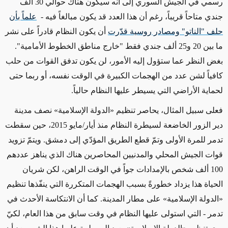
رسمي في الجيش السوري إلى أنه سيكون هناك حوالي 30 ألف
جندي متاحاً قريباً، رغم أن هذا العدد قد يكون مبالغاً فيه -
علماً بأن
حلف "الناتو" ومصادر روسية قدّرت
أن يكون النظام قادراً على نشر
ما بين 20 و25 ألف جندي فقط "خارج مناطق الخطوط الأمامية".
بغض النظر عما ستؤول إليه الأمور، لن يكون تدفق القوات من حلب
كافياً لشن عدد من الهجمات الكبيرة في الوقت نفسه، أو ربما حتى
لحماية الأراضي التي يسيطر عليها النظام حالياً.
فعلى سبيل المثال، يحاصر تنظيم «الدولة الإسلامية» نصف مدينة
دير الزور الخاضعة لسيطرة النظام منذ أيار/مايو 2015، حين سقطت
تدمر للمرة الأولى وتمّ قطع الطريق المؤدّي إلى دمشق. ويتمّ تزويد
قوات الجيش المحلي والمدنيين المحاصرين هناك الذي يناهز عددهم
100 ألف شخص بالإمدادات جواً في الوقت الراهن، لكن شريان
الحياة هذا يزداد خطورةً بسبب الهجمات المتكررة التي ينفّذها تنظيم
«الدولة الإسلامية» على مطار المدينة. كما أن الانتكاسة الأحدث في
تدمر - التي استولى عليها النظام في وقت سابق من هذا العام، لكيّ