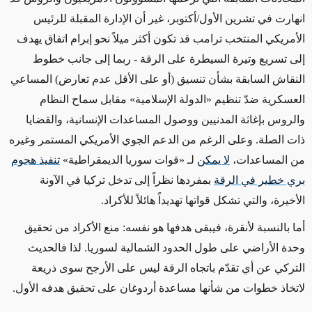
انهارت في تشرين الأول/أكتوبر، غير أن الإدارة المقبلة للرئيس
الأمريكي المنتخب ترامب قد تكون أكثر ميلاً نحو إبرام اتفاق يهدف
إلى تسريع وتيرة السيطرة على الرقة - ربما إلى جانب خطوط
النقاش السابقة بشأن تنسيق (أو على الأقل عدم تعارض) المساعي
العسكرية ضدّ تنظيم «الدولة الإسلامية» مقابل سماح النظام
والروس بإغاثة المدنيين ووصول المساعدات الإنسانية، والقضايا
ذات الصلة. وعلى الرغم من الدعم الجوي الأمريكي المستمر وغيره
من المساعدات،
لا يمكن
لـ «قوات سوريا الديمقراطية»
تنفيذ هجوم
بري خطير في الرقة
بمفردها نظراً إلى تدخل تركيا في الآونة
الأخيرة، والتي تشكل قواتها تهديداً هائلاً للأكراد.
أما بالنسبة لأنقرة، فيبقى هدفها هو نفسه: منع الأكراد من تحقيق
وحدة الأراضي على طول الحدود الشمالية لسوريا. لذا فالحديث
التركي عن أي تقدّم باتجاه الرقة ليس على الأرجح سوى ذريعة
لاتخاذ خطوات من شأنها مساعدة أردوغان على تحقيق هدفه الأول.