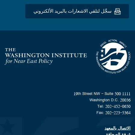
سجِّل لتلقي الاشعارات بالبريد الألكتروني
Homepage
1111 19th Street NW - Suite 500
Washington D.C. 20036
Tel: 202-452-0650
Fax: 202-223-5364
الاتصال بالمعهد
Footer contact links
غرفة الصحافة