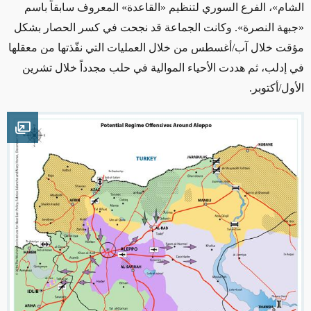
الشام»، الفرع السوري لتنظيم «القاعدة» المعروف سابقاً باسم
«جبهة النصرة». وكانت الجماعة قد نجحت في كسر الحصار بشكل
مؤقت خلال آب/أغسطس من خلال العمليات التي نفّذتها من معقلها
في إدلب، ثم هددت الأحياء الموالية في حلب مجدداً خلال تشرين
الأول/أكتوبر.
mage