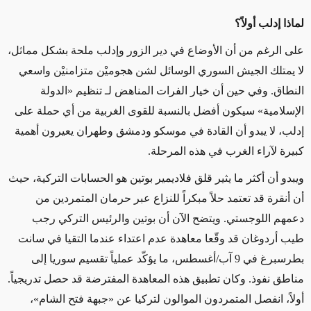
لماذا إدلب أولاً؟
على الرغم من أن الأوضاع في دير الزور وإدلب ملحة بشكل مماثل،
لا يمتلك الجيش السوري الوسائل لشن هجوميْن متزامنيْن واسعي
النطاق. وفي حين أن خيار الفرات المناهض لـ تنظيم «الدولة
الإسلامية» سيكون أفضل بالنسبة للقوى الغربية من أي حملة على
إدلب، لا يبدو أن القادة في موسكو ودمشق وطهران يعيرون أهمية
كبيرة لآراء الغرب في هذه المرحلة.
ويبدو أن أكثر ما يثير قلق فلاديمير بوتين هو الحسابات التركية، حيث
أن أنقرة قد تعتمد حلاً مبكراً للنزاع عبر حرمان المتمردين من
دعمهم اللوجستي. ويتضح الآن أن بوتين والرئيس التركي رجب
طيب أردوغان قد وقّعا معاهدة عدم اعتداء عندما التقيا في سانت
بطرسبرغ في 9 آب/أغسطس، ما يؤكّد عملياً تقسيم سوريا إلى
مناطق نفوذ. وكان تطبيق هذه المعاهدة المفترضة قد حصل تدريجياً.
أولاً، انفصل المتمردون الموالون لتركيا عن «جبهة فتح الشام»،