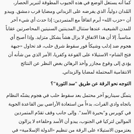
كما أنه يستغل الوضع في هذه الجيوب المطوقة لتبرير الحصار،
المُدان دولياً، الذي يفرضه على الزبداني ومضايا قرب دمشق. ويبدو
أن «حزب الله» أبرم اتفاقاً مع المتمردين: إذا حدث أي شيء آخر
للمدن الشيعية، عندها ستنال المدينتين السنيتين المحاصرتين عقاباً
مناسباً. إلا أن هذا الاتفاق لا يزال هشاً بشكل متزايد. وإذا أصبح أي
هجوم ضد إدلب وشيكاً فور سقوط شرق حلب، قد تحاول «جبهة
فتح الشام» الاستيلاء على الفوعة وكفريا، الأمر الذي من شأنه أن
يؤدي إلى وقوع مجازر وأخذ الرهائن بغض النظر عن النتائج
الانتقامية المحتملة لمضايا والزبداني.
التوجه نحو الرقة عن طريق "سد الثورة"؟
يتمثّل سيناريو آخر محتمل بعد سقوط حلب في هجوم يشنّه النظام
باتجاه وادي الفرات، بدءاً من استعادة الأراضي بين القاعدة الجوية
في كويرس و"بحيرة الأسد". وإلى جانب وقف تقدّم المتمردين
الموالين لتركيا في الجنوب، يبدو أن الأسد وحلفاءه لا يزالون
يعتزمون الاستيلاء على الرقة من تنظيم «الدولة الإسلامية» في