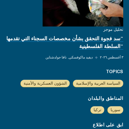
تحليل موجز
"سد فجوة التحقق بشأن مخصصات السجناء التي تقدمها
"السلطة الفلسطينية
٣ أغسطس ٢٠٢٦
◆
ديفيد ماكوفسكي
نافا جولدشتاين
TOPICS
السياسة العربية والإسلامية
الشؤون العسكرية والأمنية
المناطق والبلدان
سوريا
تركيا
ابق على اطلاع