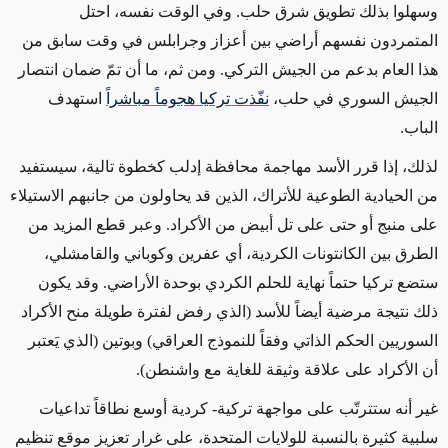
وسهلوا بذلك تطويق شرق حلب. وفي الوقت نفسه، احتل
المتمردون نفسهم أراضي بين أعزاز وجرابلس في وقت سابق من
هذا العام بدعم من الجيش التركي. ومن ثم، ما أن تمّ ضمان انتصار
الجيش السوري في حلب،
نفّذت تركيا هجوماً مباشراً
استهدف
الباب.
لذلك، إذا قرر الأسد مهاجمة محافظة إدلب كخطوة تالية، سيستفيد
من الحيادية الطوعية للأتراك، الذين قد يحاولون من جانبهم الاستيلاء
على منبج أو حتى على تل أبيض من الأكراد. وعبر قطع المزيد من
الطرق بين الكانتونات الكردية، أي عفرين وكوباني والقامشلي،
ستضع تركيا حتماً نهاية للحلم الكردي بوحدة الأراضي. وقد يكون
ذلك نتيجة مرضية أيضاً للأسد (الذي رفض لفترة طويلة منح الأكراد
السوريين الحكم الذاتي وفقاً للنموذج العراقي) وبوتين (الذي يَعتبر
أن الأكراد على علاقة وثيقة للغاية مع واشنطن).
غير أنه ستترتّب على مواجهة تركية- كردية أوسع نطاقاً تداعيات
سلبية كثيرة بالنسبة للولايات المتحدة، على غرار تعزيز موقع تنظيم