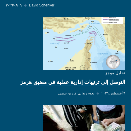
David Schenker
◆
٠٦‏/٠٨‏/٢٠٢٦
تحليل موجز
التوصل إلى ترتيبات إدارية عملية في مضيق هرمز
٦ أغسطس ٢٠٢٦
◆
نعوم ريدان
فرزين نديمي