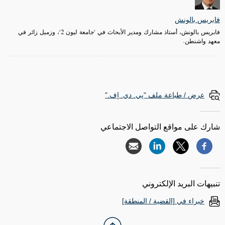
فابريس بالونش
فابريس بالونش، أستاذ مشارك ومدير الأبحاث في "جامعة ليون 2"، وزميل زائر في
معهد واشنطن.
عرض / طباعة ملف "پي. دي. إف."
شارك على مواقع التواصل الاجتماعي
تنبيهات البريد الإلكتروني
خبراء في [القضية / المنطقة]