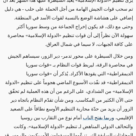
يرى تنظيم «الدولة الإسلامية» يعيد السيطرة عليها هذا الشهر بعد أن
تم سحب قوات الجيش الهامة من أجل الحملة على حلب - هي دليل
إضافي على هشاشة الوضع بالنسبة لقوات الأسد في المنطقة.
وحتى مع ذلك، قد يكون إخراج الجماعة من وسط سوريا أكثر
سهولة الآن نظراً إلى أن قوات تنظيم «الدولة الإسلامية» محاصرة
على كافة الجبهات، لا سيما في شمال العراق.
ومن خلال السيطرة على محور تدمر- دير الزور، سيساهم الجيش
في محاصرة الرقة، ليربط قوات النظام بـ «قوات سوريا
الديمقراطية» التي يقودها الأكراد. يُذكر أن «قوات سوريا
الديمقراطية» قد نفّذت الأسبوع الماضي هجوماً على تنظيم «الدولة
الإسلامية» من الشدادي، على الرغم من أن هذه العملية لم تحقّق
حتى الآن الكثير من المكاسب. ومن شأن تقدّم النظام باتجاه دير
الزور أن يزيد من حدّة محاربة التنظيم الأوسع نطاقاً على الصعيد
الإقليمي،
وربما يفتح الباب
أمام نوع من التقارب بين روسيا
والتحالف الدولي المناهض لـ تنظيم «الدولة الإسلامية». وكانت
المحادثات السابقة التي تزعّمها المسؤولون الأمريكيون والروس قد