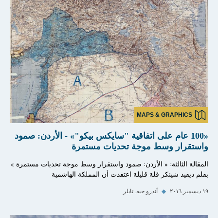
MAPS & GRAPHICS
«100 عام على اتفاقية "سايكس بيكو"» - الأردن: صمود
واستقرار وسط موجة تحديات مستمرة
المقالة الثالثة: « الأردن: صمود واستقرار وسط موجة تحديات مستمرة »
بقلم ديفيد شينكر قلة قليلة اعتقدت أن المملكة الهاشمية
١٩ ديسمبر ٢٠١٦
◆
أندرو جيه. تابلر