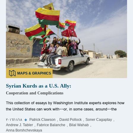
MAPS & GRAPHICS
Syrian Kurds as a U.S. Ally:
Cooperation and Complications
This collection of essays by Washington Institute experts explores how
the United States can work with--or, in some cases, around--the
Soner Cagaptay
David Pollock
Patrick Clawson
◆
١٨‏/١١‏/٢٠١٦
Andrew J. Tabler
Fabrice Balanche
Bilal Wahab
Anna Borshchevskaya