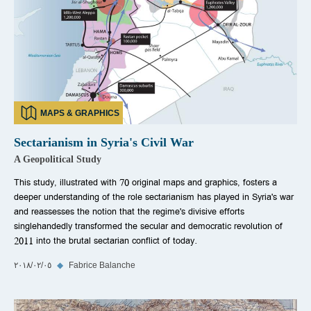
MAPS & GRAPHICS
Sectarianism in Syria's Civil War
A Geopolitical Study
This study, illustrated with 70 original maps and graphics, fosters a
deeper understanding of the role sectarianism has played in Syria's war
and reassesses the notion that the regime's divisive efforts
singlehandedly transformed the secular and democratic revolution of
2011 into the brutal sectarian conflict of today.
Fabrice Balanche
◆
٠٥‏/٠٢‏/٢٠١٨