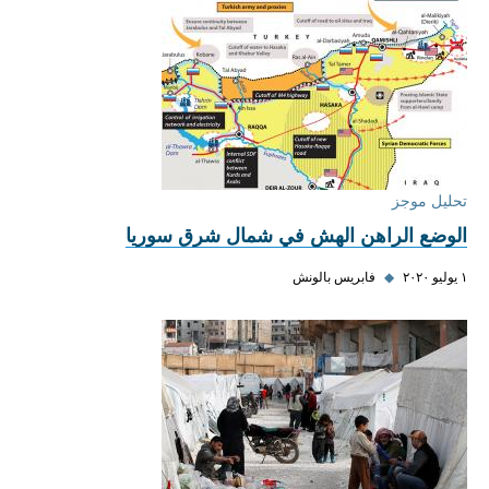
تحليل موجز
الوضع الراهن الهش في شمال شرق سوريا
١ يوليو ٢٠٢٠
◆
فابريس بالونش