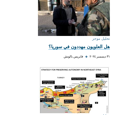
تحليل موجز
هل العلويون مهددون في سوريا؟
٣١ ديسمبر ٢٠٢٤
◆
فابريس بالونش