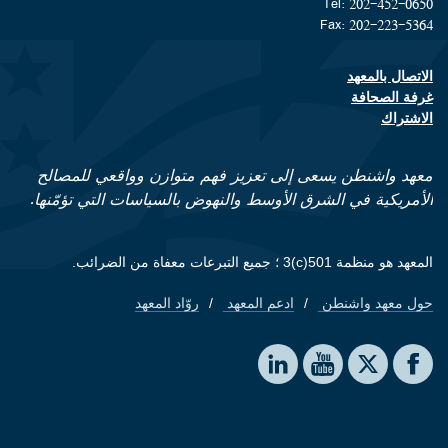
Tel: 202-452-0650
Fax: 202-223-5364
الاتصال بالمعهد
Footer contact links
غرفة الصحافة
الاشتراك
معهد واشنطن يسعى إلى تعزيز فهم متوازن وواقعي للمصالح
الأمريكية في الشرق الأوسط والنهوض بالسياسات التي تؤمّنها.
المعهد هو منظمة 501(c)3 ؛ جميع التبرعات معفاة من الضرائب.
حول معهد واشنطن
ادعم المعهد
روّاد المعهد
Footer quick links
Social media
The Washington Institute on LinkedIn
The Washington Institute on YouTube
The Washington Institute on Facebook
The Washington Institute on X