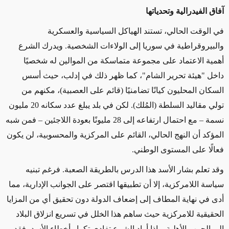
آفاق الفيدرالية وتحدياتها
في الوقت الحالي، تستند الهياكل السياسية والعسكرية
والبيروقراطية في سوريا إلى الولاءات الشخصية
.
ويدرك الشرع
أهمية الاعتماد على مجموعة متماسكة من الموالين له شخصيًا
داخل "هيئة تحرير الشام"، كما ظهر ذلك في إدلب، حيث أسس
السكان المحليون كيانًا تضامنيًا (قائم على العصبية)، مكنهم من
تولي مقاليد السلطة (المُلك). لكن في بلد يبلغ عدد سكانه 20 مليون
نسمة – مع احتمال ارتفاعه إلى 28 مليونًا بعودة اللاجئين – فمن شبه
المؤكد أن النهج الحالي، القائم على المركزية والمحسوبية، لن يكون
فعالًا على المستوى الوطني
.
وقد تعلم بشار الأسد هذا الدرس بالطريقة الصعبة. فرغم تبنيه
سياسة اللامركزية، إلا أن تطبيقها اقتصر على الجوانب الإدارية، مما
أدى في نهاية المطاف إلى إضعاف الدولة دون تحقيق أي من المزايا
الحقيقية للامركزية حيث ساهم هذا الخلل في تسريع انزلاق البلاد
إلى الحرب الأهلية. وإذا أراد الشرع تفادى تكرار أخطاء الأسد، فقد