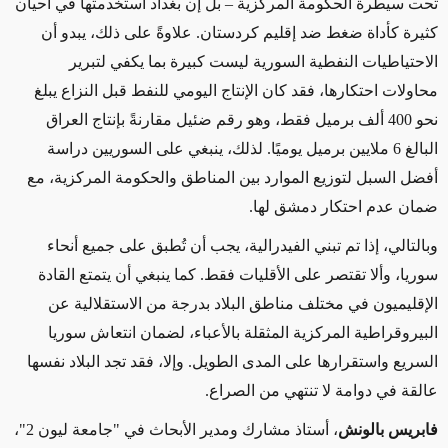
تحت سيطرة الحكومة المركزية – بل إن بغداد استخدمتها في أحيان
كثيرة كأداة ضغط ضد إقليم كردستان
.
علاوةً على ذلك، يبدو أن
الاحتياطيات النفطية السورية ليست كبيرة بما يكفي لتبرير
محاولات احتكارها، فقد كان الإنتاج اليومي للنفط قبل النزاع يبلغ
نحو 400 ألف برميل فقط، وهو رقم ضئيل مقارنةً بإنتاج العراق
البالغ 6 ملايين برميل يوميًا
.
لذلك، ينبغي على السوريين دراسة
أفضل السبل لتوزيع الموارد بين المناطق والحكومة المركزية، مع
ضمان عدم احتكار دمشق لها
.
وبالتالي، إذا تم تبني الفيدرالية، يجب أن تُطبق على جميع أنحاء
سوريا، وألا تقتصر على الأقليات فقط. كما ينبغي أن يتمتع القادة
الإقليميون في مختلف مناطق البلاد بدرجة من الاستقلالية عن
البيروقراطية المركزية المثقلة بالأعباء، لضمان انتعاش سوريا
السريع واستقرارها على المدى الطويل
.
وإلا، فقد تجد البلاد نفسها
عالقة في دوامة لا تنتهي من الصراع
.
فابريس بالونش
، أستاذ مشارك ومدير الأبحاث في "جامعة ليون 2"،