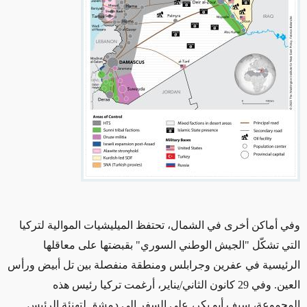
وفي أماكن أخرى في الشمال، تحتفظ الميليشيات الموالية لتركيا
التي تشكّل "الجيش الوطني السوري" بقبضتها على معاقلها
الرئيسية في عفرين وجرابلس ومنطقة منفصلة بين تل أبيض ورأس
العين. وفي 29 كانون الثاني/يناير، أرغمت تركيا رئيس هذه
المجموعة، سيف أبو بكر، على السفر إلى دمشق لتهنئة الرئيس