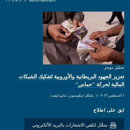
Neomi Neumann
◆
٠٧‏/٠٨‏/٢٠٢٦
تحليل موجز
تعزيز الجهود البريطانية والأوروبية لتفكيك الشبكات
المالية لحركة "حماس"
٦ أغسطس ٢٠٢٦
◆
مايكل جيكوبسون
ماثيو ليفيت
ابق على اطلاع
سجِّل لتلقي الاشعارات بالبريد الألكتروني