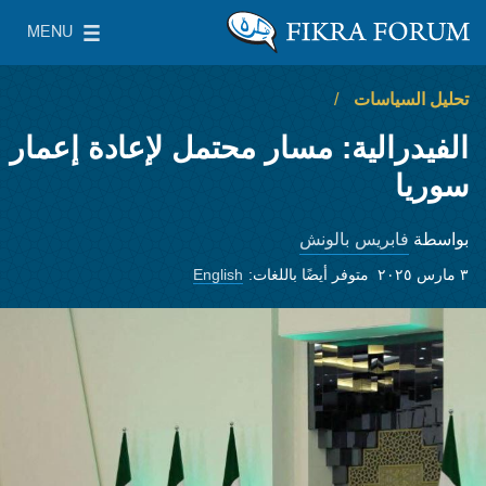
Skip to main content
MENU
معهد واشنطن لسياسات الشرق الأدنى
le Main Menu
تحليل السياسات
الفيدرالية: مسار محتمل لإعادة إعمار
سوريا
فابريس بالونش
بواسطة
٣ مارس ٢٠٢٥
متوفر أيضًا باللغات:
English