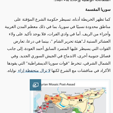
سوريا المقسمة
كما تظهر الخريطة أدناه، تسيطر حكومة الشرع المؤقتة على
مناطق محدودة نسبيًا في سوريا، بما في ذلك معظم المدن الغربية
وأجزاء من الريف. أما في وادي الفرات، فلا يوجد تأكيد على ولاء
العشائر السنية لـ"هيئة تحرير الشام "، بينما في درعا، تعارض
القوات التي يسيطر عليها المتمرد السابق أحمد العودة، إلى جانب
فصائل جنوبية أخرى، الاندماج في الجيش السوري الجديد. وفي
الشمال الشرقي، تنخرط "قوات سوريا الديمقراطية" التي يقودها
الأكراد في مناقشات مع الشرع لكنها
لا تزال متحفظة إزاء
نواياه
.
Open image