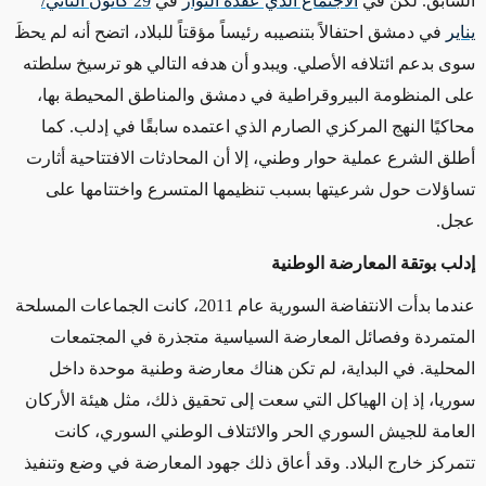
السابق. لكن في
الاجتماع الذي عقده الثوار
في
29
كانون الثاني/
يناير
في دمشق احتفالاً بتنصيبه رئيساً مؤقتاً للبلاد، اتضح أنه لم يحظَ
سوى بدعم ائتلافه الأصلي. ويبدو أن هدفه التالي هو ترسيخ سلطته
على المنظومة البيروقراطية في دمشق والمناطق المحيطة بها،
محاكيًا النهج المركزي الصارم الذي اعتمده سابقًا في إدلب. كما
أطلق الشرع عملية حوار وطني، إلا أن المحادثات الافتتاحية أثارت
تساؤلات حول شرعيتها بسبب تنظيمها المتسرع واختتامها على
عجل.
إدلب بوتقة المعارضة الوطنية
عندما بدأت الانتفاضة السورية عام 2011، كانت الجماعات المسلحة
المتمردة وفصائل المعارضة السياسية متجذرة في المجتمعات
المحلية
.
في البداية، لم تكن هناك معارضة وطنية موحدة داخل
سوريا، إذ إن الهياكل التي سعت إلى تحقيق ذلك، مثل هيئة الأركان
العامة للجيش السوري الحر والائتلاف الوطني السوري، كانت
تتمركز خارج البلاد
.
وقد أعاق ذلك جهود المعارضة في وضع وتنفيذ