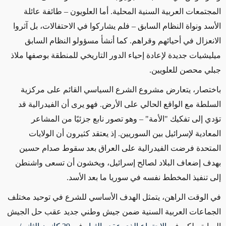
المجتمعات العربية السنية المحلية. أما العلويون – طائفة عائلة
الأسد ونواة النظام السابق
–
فلم يشاركوا في الاحتفالات، بل آثروا
الانعزال في أحيائهم وقراهم. كما أنشأ مسؤولو النظام السابق
ميليشيات جديدة لإعادة إحياء الدور التاريخي للمنطقة بوصفها ملاذ
جبلي محصن للعلويين
.
باختصار، يتعارض مشروع الشرع السياسي القائم على مركزية
السلطة مع الواقع الحالي على الأرض. فهو يرى أن الفيدرالية قد
تؤدي إلى تفكيك
"
الأمة" – وهو تصور نابع جزئيًا من المشاعر
المعادية لإسرائيل بين السوريين. إذ يعتقد كثيرون أن الولايات
المتحدة فرضت الفيدرالية على العراق بعد سقوط صدام حسين
بهدف إضعاف البلاد لصالح إسرائيل، ويخشون أن تسعى واشنطن
إلى تنفيذ المخطط نفسه في سوريا ما بعد الأسد
.
في الوقت الراهن، يتمثل الهدف الأساسي للشرع في توحيد مختلف
الجماعات العربية السنية ضمن جيش وطني جديد عقب حل الجيش