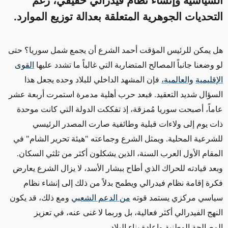
السياسية وإنشاء نظام فيدرالي حقيقي، رغم
التحديات الجوهرية المتعلقة بعدالة توزيع الموارد.
هل يمكن للرئيس المؤقت أحمد الشرع أن يجمع شمل سوريا؟ حتى
لو وضعنا جانباً المصالح المتضاربة التي غالباً ما تشدد عليها
القوى
الإقليمية
والعالمية،
فإن المشهد الداخلي للبلاد وحده يجعل هذا
السؤال شديد التعقيد. فبعد حرب أهلية مدمرة استمرت أربعة عشر
عاماً، أصبحت سوريا مُمزقة، إذ تفككت الدولة التي كانت موحدة
ذات يوم إلى ولاءات قبلية وطائفية صارت المصدر الرئيسي
للشرعية المحلية. ويمثل الشرع وجماعته "هيئة تحرير الشام" في
المقام الأول العرب السنة، الذين يشكلون أكثر من ثلثي السكان.
وبعد قيادته للحراك الذي أطاح ببشار الأسد، لا يزال الشرع يعارض
فكرة إقامة نظام فيدرالي ويطمح بدلاً من ذلك إلى إنشاء نظام
سياسي مركزي يستمد قوته
من الدعم الشعبي
ومع ذلك، قد يكون
النهج الفيدرالي أكثر فعالية، بل وربما لا غنى عنه، في تعزيز
المصالحة الوطنية وإعادة بناء البلاد
.