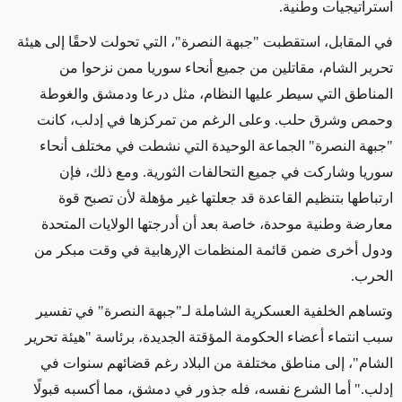
استراتيجيات وطنية
.
في المقابل، استقطبت "جبهة النصرة"، التي تحولت لاحقًا إلى هيئة
تحرير الشام، مقاتلين من جميع أنحاء سوريا ممن نزحوا من
المناطق التي سيطر عليها النظام، مثل درعا ودمشق والغوطة
وحمص وشرق حلب. وعلى الرغم من تمركزها في إدلب، كانت
"جبهة النصرة" الجماعة الوحيدة التي نشطت في مختلف أنحاء
سوريا وشاركت في جميع التحالفات الثورية
.
ومع ذلك، فإن
ارتباطها بتنظيم القاعدة قد جعلتها غير مؤهلة لأن تصبح قوة
معارضة وطنية موحدة، خاصة بعد أن أدرجتها الولايات المتحدة
ودول أخرى ضمن قائمة المنظمات الإرهابية في وقت مبكر من
الحرب
.
وتساهم الخلفية العسكرية الشاملة لـ"جبهة النصرة" في تفسير
سبب انتماء أعضاء الحكومة المؤقتة الجديدة، برئاسة "هيئة تحرير
الشام"، إلى مناطق مختلفة من البلاد رغم قضائهم سنوات في
إدلب." أما الشرع نفسه، فله جذور في دمشق، مما أكسبه قبولًا