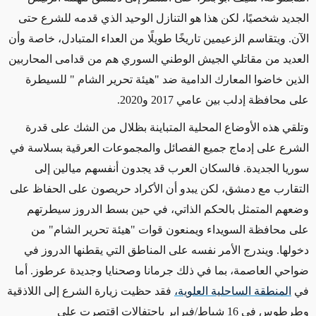
الجديد شخصيًا، لكن هذا هو التنازل الوحيد الذي قدمه للشرع حتى
الآن. ويتقاسم الزعيمين تاريخًا طويلًا من العداء المتبادل، خاصة وأن
العديد من مقاتلي الجيش الوطني السوري هم من قدامى المحاربين
الذين خاضوا المعارك الدامية ضد "هيئة تحرير الشام " للسيطرة
على محافظة إدلب بين عامي 2017 و2020
.
وتلقي هذه الأوضاع المحلية المتباينة بظلال من الشك على قدرة
الشرع على إدماج جميع الفصائل والمجموعات العرقية بسلاسة في
سوريا الجديدة. فالسكان العرب قد يجدون أنفسهم ميالين إلى
التقارب مع دمشق، لكن يبدو أن الأكراد حريصون على الحفاظ على
وضعهم المتمثل بالحكم الذاتي، في حين بسط الدروز سيطرتهم
على محافظة السويداء ويمنعون قوات "هيئة تحرير الشام" من
دخولها. ويندرج الأمر نفسه على المناطق التي يقطنها الدروز في
ضواحي العاصمة، بما في ذلك جرمانا وصحنايا وجديدة عرطوز. أما
في
المنطقة الساحلية العلوية،
فقد حظيت زيارة الشرع إلى اللاذقية
وطرطوس في 16 شباط/فبراير باحتفالات اقتصرت على