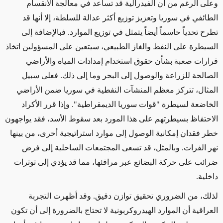
وعلى الرغم من أن الفيدرالية قد تساعد في معالجة الانقسام
الطائفي في سوريا وتعزيز توزيع أكثر عدالة للسلطة، إلا أنها قد
تطرح تحدياً حاسماً أيضاً يتمثل في توزيع الموارد. فبالإضافة إلى
السيطرة على النفط والغاز الطبيعي، سيتعين على المسؤولين اتخاذ
قرارات صعبة بشأن حقوق استخدام إمدادات المياه والأراضي
الصالحة للزراعة والوصول إلى البحر وما إلى ذلك. فعلى سبيل
المثال، تتركز معظم المنشآت النفطية في سوريا ضمن الأراضي
الخاضعة لسيطرة
"
قوات سوريا الديمقراطية". وإذا قرر الأكراد
الاحتفاظ بسيطرتهم على هذا المورد بعد سقوط الأسد، فقد يواجهون
خطر فقدان إمكانية الوصول إلى موارد استراتيجية أخرى، من بينها
نهر الفرات
.
وبالمثل، قد تسعى المجتمعات الساحلية إلى فرض
ضرائب على حركة البضائع عبر مرافئها، مما قد يؤدي إلى توترات
داخلية
.
لذلك، من الضروري تحقيق توازن دقيق
.
وقد أظهرت التجربة
العراقية أن الموارد الهيدروكربونية لا تحتاج بالضرورة إلى أن تكون