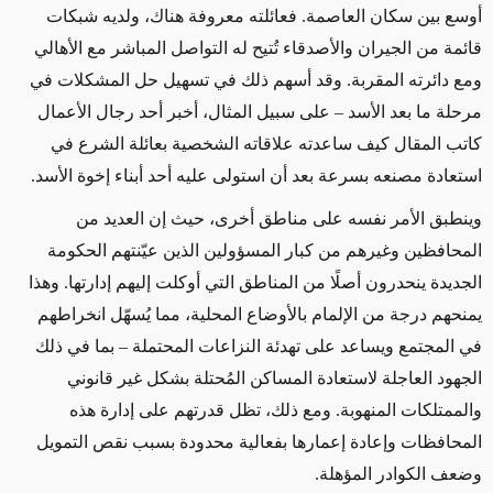
أوسع بين سكان العاصمة
.
فعائلته معروفة هناك، ولديه شبكات
قائمة من الجيران والأصدقاء تُتيح له التواصل المباشر مع الأهالي
ومع دائرته المقربة
.
وقد أسهم ذلك في تسهيل حل المشكلات في
مرحلة ما بعد الأسد – على سبيل المثال، أخبر أحد رجال الأعمال
كاتب المقال كيف ساعدته علاقاته الشخصية بعائلة الشرع في
استعادة مصنعه بسرعة بعد أن استولى عليه أحد أبناء إخوة الأسد
.
وينطبق الأمر نفسه على مناطق أخرى، حيث إن العديد من
المحافظين وغيرهم من كبار المسؤولين الذين عيّنتهم الحكومة
الجديدة ينحدرون أصلًا من المناطق التي أوكلت إليهم إدارتها
.
وهذا
يمنحهم درجة من الإلمام بالأوضاع المحلية، مما يُسهّل انخراطهم
في المجتمع ويساعد على تهدئة النزاعات المحتملة – بما في ذلك
الجهود العاجلة لاستعادة المساكن المُحتلة بشكل غير قانوني
والممتلكات المنهوبة
.
ومع ذلك، تظل قدرتهم على إدارة هذه
المحافظات وإعادة إعمارها بفعالية محدودة بسبب نقص التمويل
وضعف الكوادر المؤهلة.