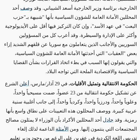
الخارجية، برئاسة وزير الخارجية أسعد الشيباني. وقد
وصف
أحد
المحللين الأمانة العامة للشؤون السياسية بأنها "شبيهة بـ"حزب
البعث" في عهد الأسد"، وإن كان التركيز فيها أقل على الأيديولوجية
وأكثر على الإدارة والسيطرة. وقد أعرب كل من المسؤولين
السوريين والأجانب الذين يتعاملون مع سوريا عن قلقهم الشديد إزاء
بعض "العقبات" التي أحدثتها الأمانة العامة للشؤون السياسية،
والتي يقولون إنها السبب في بطء اتخاذ القرارات بشأن القضايا
السياسية والاقتصادية الملحة التي تواجه البلاد
.
الحكومة الانتقالية وتمثيل الأقليات.
في
29
آذار/مارس،
أعلن
الشرع
عن تشكيل حكومة انتقالية من 23 عضواً، ضمت مسيحياً واحداً،
وعلوياً واحداً، ودرزياً واحداً، وكردياً واحداً، إلى جانب أغلبية سنية
عربية كبيرة. ووصف المحللون هذه التعيينات على نطاق واسع بأنها
رمزية. وقد
جادل
أحد المحللين الأكراد بأن الوزراء لا يمثلون مصالح
المجتمعات التي ينتمون إليها. ومن
الأمثلة
الداعمة لذلك إلغاء
تدريس اللغة الكردية في عفرين على الرغم من وجود وزير تعليم