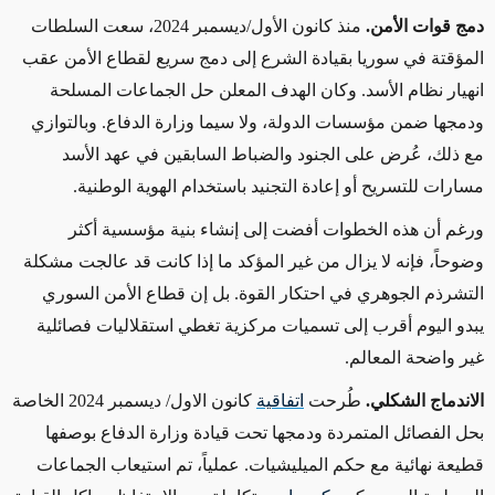
دمج قوات الأمن.
منذ كانون الأول/ديسمبر 2024، سعت السلطات
المؤقتة في سوريا بقيادة الشرع إلى دمج سريع لقطاع الأمن عقب
انهيار نظام الأسد. وكان الهدف المعلن حل الجماعات المسلحة
ودمجها ضمن مؤسسات الدولة، ولا سيما وزارة الدفاع. وبالتوازي
مع ذلك، عُرض على الجنود والضباط السابقين في عهد الأسد
مسارات للتسريح أو إعادة التجنيد باستخدام الهوية الوطنية
.
ورغم أن هذه الخطوات أفضت إلى إنشاء بنية مؤسسية أكثر
وضوحاً، فإنه لا يزال من غير المؤكد ما إذا كانت قد عالجت مشكلة
التشرذم الجوهري في احتكار القوة. بل إن قطاع الأمن السوري
يبدو اليوم أقرب إلى تسميات مركزية تغطي استقلاليات فصائلية
غير واضحة المعالم
.
الاندماج الشكلي
.
طُرحت
اتفاقية
كانون الاول
/
ديسمبر 2024 الخاصة
بحل الفصائل المتمردة ودمجها تحت قيادة وزارة الدفاع بوصفها
قطيعة نهائية مع حكم الميليشيات
.
عملياً،
تم استيعاب الجماعات