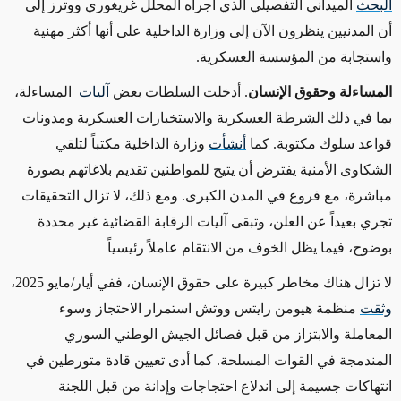
البحث
الميداني التفصيلي الذي أجراه المحلل غريغوري ووترز إلى
أن المدنيين ينظرون الآن إلى وزارة الداخلية على أنها أكثر مهنية
واستجابة من المؤسسة العسكرية
.
المساءلة وحقوق الإنسان
. أدخلت السلطات بعض
آليات
المساءلة،
بما في ذلك الشرطة العسكرية والاستخبارات العسكرية ومدونات
قواعد سلوك مكتوبة
.
كما
أنشأت
وزارة الداخلية مكتباً لتلقي
الشكاوى الأمنية يفترض أن يتيح للمواطنين تقديم بلاغاتهم بصورة
مباشرة، مع فروع في المدن الكبرى. ومع ذلك، لا تزال التحقيقات
تجري بعيداً عن العلن، وتبقى آليات الرقابة القضائية غير محددة
بوضوح، فيما يظل الخوف من الانتقام عاملاً رئيسياً
لا تزال هناك مخاطر كبيرة على حقوق الإنسان، ففي أيار/مايو 2025،
وثقت
منظمة هيومن رايتس ووتش استمرار الاحتجاز وسوء
المعاملة والابتزاز من قبل فصائل الجيش الوطني السوري
المندمجة في القوات المسلحة. كما أدى تعيين قادة متورطين في
انتهاكات جسيمة إلى اندلاع احتجاجات وإدانة من قبل اللجنة