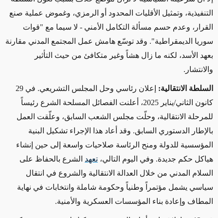
التنفيذية، وتمثيل الأقليات المحدود أو الرمزي، وغموض عملية صنع
القرار، وعدم حسم مسألة التكامل الأمني - لا سيما مع "قوات
سوريا الديمقراطية". وقد توسّع هامش عمل المجتمع المدني مقارنة
بعهد الأسد، لكنه ما زال هشاً وغير متكافئ من حيث التأثير
والانتشار
.
السلطة الانتقالية:
إعلان رئاسي وحل المجلس التشريعي. في 29
كانون الثاني/يناير 2025، أعلنت الفصائل المسلحة الشرع رئيساً
للمرحلة الانتقالية، وحلّت مجلس الشعب السابق، وعلّقت العمل
بالإطار الدستوري السابق. وقد أعاد هذا الإجراء تشكيل البنية
المؤسسية للدولة ومنح الرئاسة صلاحيات واسعة إلى حين إنشاء
هياكل حكم جديدة. وفي اليوم التالي،
تعهد
الشرع بالحفاظ على
السلام المدني من خلال العدالة الانتقالية والشروع في انتقال
سياسي يشمل مؤتمراً وطنياً وحكومة شاملة وانتخابات في نهاية
المطاف وإعادة بناء المؤسسات العسكرية والأمنية
.