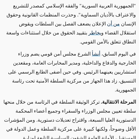
"الجمهورية العربية السورية" والفقه الإسلامي كمصدر للتشريع
والاعتراف بالأديان السماوية". وحذرت المنظمات القانونية وحقوق
الإنسان
من أن
الإعلان يضعف الفصل بين السلطات ويقوض
استقلال القضاء و
يخاطر
بتقييد الحقوق من خلال استثناءات واسعة
النطاق تتعلق بالأمن القومي
.
في اليوم السابق،
أنشأ
الشرع مجلس أمن قومي يضم وزراء
الخارجية والدفاع والداخلية، ومدير المخابرات العامة، ومقعدين
استشاريين يعينهما الرئيس. وفي حين أضفى الطابع الرسمي على
التنسيق، زاد هذا الجهاز من مركزية السلطة الأمنية تحت رئاسة
الجمهورية
.
المرحلة الانتقالية.
تركز الوثيقة السلطة في الرئاسة من خلال منحها
سلطة تعيين مجلس الوزراء والسفراء وجميع أعضاء المحكمة
الدستورية العليا السبعة، واقتراح تعديلات دستورية
.
ومن المؤشرات
الأقل وضوحاً، ولكنها كبيرة على مركزية السلطة وعمل الدولة في
المستقبل، الأمانة العامة للشؤون السياسية التابعة لوزارة