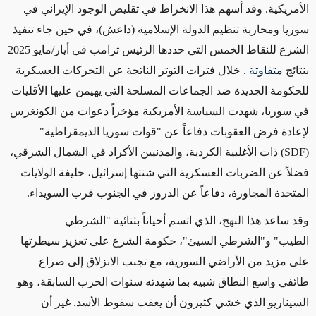
الأمريكية. وقد أسهم هذا الانخراط في تقليص الوجود الإيراني في
سوريا ومحاربة تنظيم الدولة الإسلامية (داعش)، في حين جاء تنفيذ
الشرع للنقاط الخمس التي حددها الرئيس ترامب في أيار/مايو 2025
بنتائج
متفاوتة
. خلال فترات التوتر الناتجة عن التحركات العسكرية
للحكومة الجديدة ضد الجماعات المسلحة التي يهيمن عليها الأقليات
في سوريا، شهدت السياسة الأمريكية مؤخراً دعوات من الكونغرس
لإعادة فرض العقوبات دفاعاً عن "قوات سوريا الديمقراطية"
(SDF)
ذات الأغلبية الكردية، والمدنيين الأكراد في الشمال الشرقي،
فضلاً عن الضربات العسكرية التي شنتها إسرائيل، حليفة الولايات
المتحدة المجاورة، دفاعاً عن الدروز في الجنوب قرب السويداء.
وقد ساعد هذا النهج، الذي اتسم أحياناً بثنائية
"
الشرطي
الطيب" و
"
الشرطي السيئ
"
، حكومة الشرع على تعزيز سيطرتها
على مزيد من الأراضي السورية، مع تجنب الانزلاق إلى صراع
طائفي واسع النطاق شبيه بما شهدته سنوات الحرب السابقة، وهو
السيناريو الذي خشي كثيرون أن يعقب سقوط الأسد. غير أن