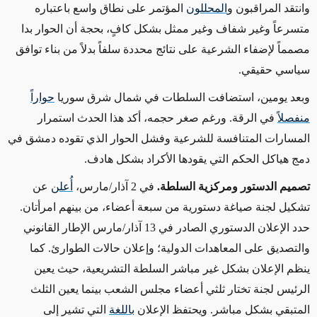
وانتقد المراقبون و
المحللون
المؤتمر على نطاق واسع باعتباره
متسرعاً وغير شفاف وغير ممثل بشكل كافٍ، بحجة أن الحوار بدا
مصمماً لإضفاء الشرعية على نتائج محددة سلفاً بدلاً من بناء توافق
سياسي حقيقي
.
وبعد يومين، استضافت السلطات في شمال شرق سوريا
حواراً
منفصلاً
في الرقة. ورغم صغر حجمه، أكد هذا الحدث استمرار
المسارات المتنافسة للشرعية وفشل الحوار الذي تقوده دمشق في
دمج هياكل الحكم التي يقودها الأكراد بشكل هادف
.
تصميم الدستور ومركزية السلطة.
في 2 آذار/مارس،
أُعلن
عن
تشكيل لجنة صياغة دستورية من سبعة أعضاء، من بينهم امرأتان.
حدد الإعلان الدستوري الصادر في
13
آذار/مارس الإطار القانوني
والتصديق على المعاهدات الدولية؛ وإعلان حالات الطوارئ. كما
ينظم الإعلان بشكل غير مباشر السلطة التشريعية، حيث يعين
الرئيس لجنة تختار ثلثي أعضاء مجلس الشعب بينما يعين الثلث
المتبقي بشكل مباشر. ويحتفظ الإعلان
باللغة
التي تشير إلى