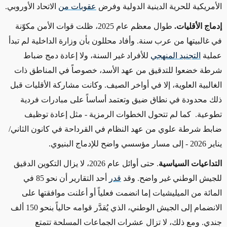
الأمريكية للحرية الدينية الدولية وفرض
عقوبات من
الاتحاد الأوروبي
.
إدماج الأقليات.
طوال معظم عام 2025، ظلت قوات الأمن مكوّنة
في غالبيتها من عرب سنة. وأفاد محللون بأن وزارة الداخلية لم تبدأ
عملية
التجنيد المنهجي
للأفراد غير السنة، ولا إعادة دمج ضباط
شرطة خضعوا للتدقيق من عهد الأسد، خصوصاً في المناطق ذات
الغالبية العلوية، إلا في أواخر الصيف. وكانت مشاركة الأقليات قبل
ذلك محدودة في نطاق ضيق وتعتمد أساساً على مبادرات فردية
تطوعية. كما لم تتحول الخطوات الرمزية - مثل إعادة توظيف
ضابط شرطة علوي من عهد النظام في القرداحة في كانون الثاني/
يناير 2026 - إلى مسار مؤسسي واضح للإدماج البنيوي
.
التداعيات السياسية
. حتى أوائل عام 2026، لا يزال التكوين الدقيق
للجيش الوطني غير واضح. وقد
قدر
أحد التقارير أن نحو 85 في
المائة من الميليشيات إما انضمت فعلياً أو أعلنت موافقتها على
الانضمام إلى الجيش الوطني، الذي يُقدَّر قوامه حالياً بنحو 150 ألف
جندي. ومع ذلك، لا تزال عشرات الجماعات المسلحة تتمتع