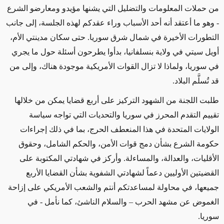
من حملات المعلومات والتضليل التي يشنها مؤيدو ومعارضو الشرع
- وهو ما أعتقد أنه أحد الأسباب وراء عقدكم لهذه الجلسة، إلى جانب
التطورات الأخيرة في شمال شرق سوريا. حتى سكان مدينتي الأم،
أويل سيتي في ولاية بنسلفانيا، بدأوا يطرحون أسئلة حول ما يجري
في سوريا، ولماذا لا تزال القوات الأمريكية موجودة هناك، وإلى من
قد تُسلَّم البلاد
.
طلبت اللجنة من الشهود التركيز على أربع قضايا يمكن من خلالها
تقييم التقدم المحرز في سوريا والتحديات التي تواجه سياسة
الولايات المتحدة في هذا المنعطف الحرج، بما في ذلك إجراءات
حكومة الشرع بشأن دمج قوات الأمن، والحكم الشامل، وحقوق
الأقليات، والعدالة، والمساءلة. وأركز في شهادتي المكتوبة على
القضيتين الأوليين دعماً لشهادتي الشفوية بشأن القضايا الأربع
جميعها، في محاولة لمساعدتكم أنتم والشعب الأمريكي على
إزاحة
الغموض عن
مشهد الحرب – والسلام الناشئ، كما نأمل
-
في
سوريا
.