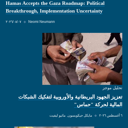
Hamas Accepts the Gaza Roadmap: Political
Breakthrough, Implementation Uncertainty
Neomi Neumann
◆
٠٧‏/٠٨‏/٢٠٢٦
تحليل موجز
تعزيز الجهود البريطانية والأوروبية لتفكيك الشبكات
المالية لحركة "حماس"
٦ أغسطس ٢٠٢٦
◆
مايكل جيكوبسون
ماثيو ليفيت