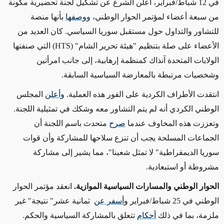
في 12 شباط/فبراير، أعلن الشرع عن تشكيل لجنة تحضيرية مكونة
من سبعة أعضاء لمؤتمر الحوار الوطني،
ووصفها
بأنها منصة
للتشاور والتداول حول مستقبل سوريا السياسي. كان العديد من
الأعضاء على صلة بتنظيم "هيئة تحرير الشام"
(HTS)
التي صنفتها
الولايات المتحدة آنذاك كمنظمة إرهابية، إلى جانب امرأتين
وشخصيات مرتبطة بالمعارضة السياسية السابقة
.
انتقدت الأطراف الكردية على الفور هذه العملية
.
وأعلن
المجلس
الوطني الكردي أنه لم يتم التشاور معه وشكك في تمثيلية اللجنة.
وتعززت هذه المخاوف عندما
صرح
متحدث باسم اللجنة أن
الجماعات المسلحة يجب أن تنزع سلاحها للمشاركة وأن قوات
سوريا الديمقراطية" لا تمثل شعبنا"، مما يشير إلى مشاركة
مشروطة أو استبعادية
.
الحوار الوطني والمسارات السياسية الموازية.
انعقد مؤتمر الحوار
الوطني في
25
شباط/فبراير و
أسفر عن
ثمانية عشر" نتيجة" غير
ملزمة، بما في ذلك
أحكام
تتعلق بالمشاركة السياسية والحكم.