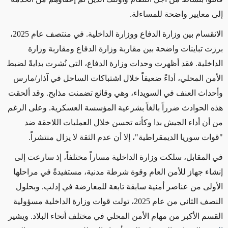
إلى معايير واضحة للمساءلة
.
الانقسام بين وزارة الدفاع ووزارة الداخلية. في منتصف عام 2025،
برزت تباينات واضحة بين مقاربة وزارة الدفاع ومقاربة وزارة
الداخلية. فقد أظهرت وحدات وزارة الدفاع، التي نُشرت بدايةً لضبط
الأمن المحلي، أداءً ضعيفاً خلال اشتباكات الساحل في آذار/مارس
وأحداث العنف في السويداء، وهي وقائع تضمنت مذابح. وقد ألحقت
هذه الحوادث ضرراً بالغاً بشرعية المؤسسة العسكرية. وعلى الرغم
من أن أداء الجيش بدا وكأنه تحسن خلال العمليات اللاحقة ضد
"قوات سوريا الديمقراطية"، إلا أن عدم الثقة لا يزال منتشراً
.
في المقابل، سلكت وزارة الداخلية مساراً مختلفاً، إذ سارعت إلى
إنشاء جهاز للأمن العام وقوة شرطة مدنية، مستفيدةً في مراحلها
الأولى من عناصر أمنية سابقة تابعة للمعارضة في إدلب. وبحلول
النصف الثاني من عام 2025، تولت قوات وزارة الداخلية مسؤولية
القسم الأكبر من مهام الأمن المحلي في مختلف أنحاء البلاد. ويشير