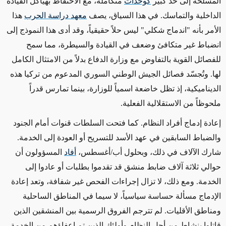
المسلحة إلى حد كبير
كوحدات
متكاملة، مع الاحتفاظ بهياكل القيادة
الداخلية والتماسك. في هذا السياق، يصف
معهد دراسة الحرب
هذا
الأمر بأنه "اندماج شكلي" ليس حلاً حقيقياً، وقد أدى هذا النموذج إلى
انضباط غير متكافئ وضعف في القيادة والسيطرة، مما سمح
للفصائل القوية بالتفاوض مع وزارة الدفاع بدلاً من الامتثال الكامل
لها
.
وتُجسّد فصائل الجيش الوطني السوري المدعوم من تركيا هذه
الديناميكية، إذ تظل خاضعة اسمياً للوزارة، بينما تمارس قدراً
ملحوظاً من الاستقلالية الفعلية
.
إعادة إدماج أفراد النظام
.
كما فتحت السلطات قنوات أمام الجنود
والضباط السابقين في عهد الأسد للتسريح أو العودة إلى الخدمة.
شارك الآلاف في ذلك، وبحلول أب/أغسطس،
أفاد
المسؤولون أن
حوالي ثلاثة آلاف ضابط منشق قد تقدموا بطلبات أو عادوا إلى
الخدمة. ومع ذلك، لا تزال إجراءات الفحص غير شفافة، وتعد إعادة
الإدماج مسألة حساسة سياسياً، لا سيما في المناطق الساحلية
ومناطق الأقليات. لم تترجم الفروق الرسمية بين المنشقين الذين
قاتلوا بنشاط من أجل النظام وأولئك الذين تم إعفاؤهم من الخدمة