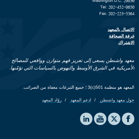
Washington D.C. 20036
Tel: 202-452-0650
Fax: 202-223-5364
الاتصال بالمعهد
Footer contact links
غرفة الصحافة
الاشتراك
معهد واشنطن يسعى إلى تعزيز فهم متوازن وواقعي للمصالح
الأمريكية في الشرق الأوسط والنهوض بالسياسات التي تؤمّنها.
المعهد هو منظمة 501(c)3 ؛ جميع التبرعات معفاة من الضرائب.
حول معهد واشنطن
ادعم المعهد
روّاد المعهد
Footer quick links
Social media
The Washington Institute on LinkedIn
The Washington Institute on YouTube
The Washington Institute on Facebook
The Washington Institute on X