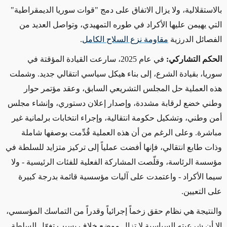
بالاستقلالية، ولا يزال الاتفاق على دمج "قوات سوريا الديمقراطية"
التي يهيمن عليها الأكراد في طوره التمهيدي، وتواصل العديد من
الفصائل الدرزية
مقاومة نزع السلاح الكامل
.
الحكم التشاركي:
في عام 2025، سارعت القيادة المؤقتة في
سوريا، بقيادة الشرع، إلى بناء هيكل سياسي انتقالي جديد. وشملت
هذه العملية حل المجلس التشريعي السابق، وعقد مؤتمر حوار
وطني خضع لرقابة مشددة، وإصدار إعلان دستوري، وإنشاء مجلس
أمن وطني، وتشكيل حكومة انتقالية، وإجراء انتخابات برلمانية غير
مباشرة. وعلى الرغم من أن هذه العملية قُدِّمت بوصفها شاملة
وذات طابع انتقالي، فإنها أفضت عملياً إلى تركيز متزايد للسلطة في
مؤسسة الرئاسة، وقلّصت المشاركة الفعلية للفئات الرئيسية - ولا
سيما الأكراد - واعتمدت على آليات مؤسسية قائمة بدرجة كبيرة
على التعيين
.
والنتيجة هي نظام حقق زخماً إجرائياً وقدراً من التماسك المؤسسي،
إلا أن شرعيته السياسية لا تزال موضع خلاف بسبب تغوّل السلطة