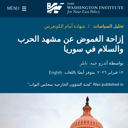
Skip to main content
MENU
معهد واشنطن لسياسات الشرق الأدنى
le Main Menu
تحليل السياسات
شهادة أمام الكونغرس
إزاحة الغموض عن مشهد الحرب
والسلام في سوريا
أندرو جيه. تابلر
بواسطة
١٢ فبراير ٢٠٢٦
متوفر أيضًا باللغات:
English
Also published in
"لجنة الشؤون الخارجية بمجلس النواب"