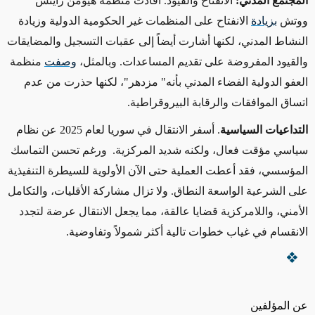
المجتمع المدني:
الانفتاح والقيود. أفادت منظمة هيومن رايتس
ووتش
بزيادة
الانفتاح على المنظمات غير الحكومية الدولية وزيادة
النشاط المدني، لكنها أشارت أيضاً إلى عقبات التسجيل والمضايقات
والقيود المفروضة على تقديم المساعدات. وبالمثل،
وصفت
منظمة
العفو الدولية الفضاء المدني بأنه" مزدهر"، لكنها حذرت من عدم
اتساق الموافقات والرقابة البيروقراطية
.
التداعيات السياسية
. أسفر الانتقال في سوريا لعام 2025 عن نظام
سياسي مؤقت فعال، ولكنه شديد المركزية. ورغم تحسن التماسك
المؤسسي، فقد أعطت العملية حتى الآن الأولوية للسيطرة التنفيذية
على الشرعية الواسعة النطاق. ولا تزال مشاركة الأقليات، والتكامل
الأمني، واللامركزية قضايا عالقة، مما يجعل الانتقال عرضة لتجدد
الانقسام في غياب خطوات تالية أكثر شمولاً وتفاوضية
.
عن المؤلفين