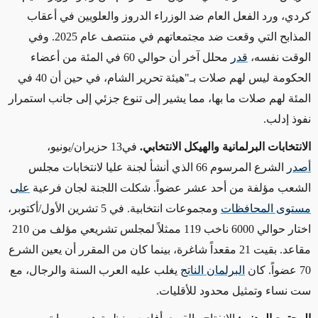
كردي، ورد الفعل العام ضد الوزراء الدروز والعلويين في أعقاب
المذابح التي وقعت ضد مجتمعاتهم في منتصف عام 2025. وفي
الوقت نفسه،
قدر
محلل آخر أن حوالي 60 في المئة من أعضاء
الحكومة ليس لهم صلات بـ"هيئة تحرير الشام، في حين أن 40 في
المئة لهم صلات ما بها، مما يشير إلى تنوع جزئي إلى جانب استمرار
نفوذ إدلب
.
الانتخابات البرلمانية والهيكل الانتخابي.
في
13
حزيران/يونيو،
أصدر
الشرع المرسوم 66 الذي أنشأ لجنة عليا لانتخابات مجلس
الشعب مؤلفة من أحد عشر عضواً. شكلت اللجنة لجان فرعية
على
مستوى المحافظات
ومجموعات انتخابية. في 5 تشرين الأول/أكتوبر،
اختار حوالي 6000 ناخب 119 ممثلاً لمجلس تشريعي مؤلف من 210
مقاعد. بقيت 21 مقعداً شاغرة، بينما كان من المقرر أن يعين الشرع
70 عضواً. كان
البرلمان الناتج
يغلب عليه العرب السنة والرجال، مع
ست نساء وتمثيل محدود للأقليات
.