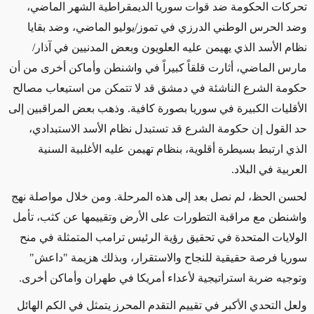
تحركات الحكومة ضد قوات سوريا الديمقراطية الشهر الماضي،
وضد الحرس الوطني الدرزي في تموز/يوليو الماضي، وضد بقايا
نظام الأسد الذي يهيمن عليه العلويون وبعض المدنيين في آذار/
مارس الماضي، أثارت قلقاً كبيراً في واشنطن وأماكن أخرى من أن
حكومة الشرع الناشئة في دمشق قد لا تتمكن من استيعاب مصالح
الأقليات الكبيرة في سوريا بصورة كافية. وذهب بعض المراقبين إلى
حد القول إن حكومة الشرع قد تستبدل نظام الأسد الاستبدادي،
الذي ارتبط بسيطرة أقلوية، بنظام تهيمن عليه الأغلبية السنية
العربية في البلاد
.
لحسن الحظ، لم نصل بعد إلى هذه المرحلة. ومن خلال مواصلة نهج
واشنطن مع مراقبة التطورات على الأرض وتقييمها عن كثب، تأمل
الولايات المتحدة في تحقيق رؤية الرئيس ترامب المتمثلة في منح
سوريا فرصة حقيقية للنجاح والاستقرار، وبذلك هزيمة "داعش"
وتوجيه ضربة استراتيجية لأعداء أمريكا في طهران وأماكن أخرى
.
ولعل التحدي الأكبر في تقييم التقدم المحرز يتمثل في الكم الهائل