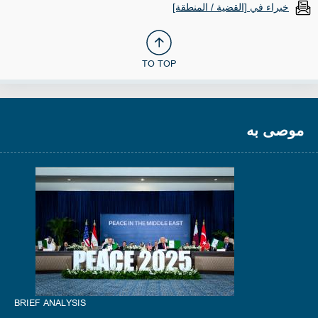
خبراء في [القضية / المنطقة]
TO TOP
موصى به
BRIEF ANALYSIS