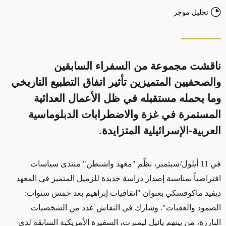
تحليل موجز
ناقشت مجموعة من السفراء السابقين
والصحفيين المتميزين تأثير اتفاق التطبيع التاريخي
وما يحمله مستقبله في ظل الأعمال العدائية
المستمرة في غزة والاضطرابات الدبلوماسية
العربية-الإسرائيلية المتزايدة.
في 11 أيلول/سبتمبر، نظّم "معهد واشنطن" منتدى سياسات
افتراضياً بمناسبة إصدار دراسة جديدة للزميل المتميز في المعهد
ديفيد ماكوفسكي بعنوان "اتفاقيات إبراهيم بعد خمس سنوات:
الصمود والعقبات". وشارك في النقاش عدد من الشخصيات
البارزة، من بينهم يائيل ليمبرت، السفيرة الأمريكية السابقة لدى