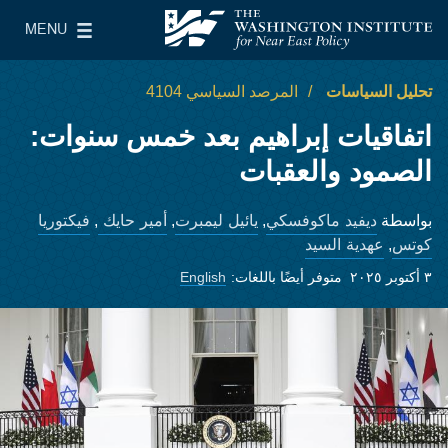
Skip to main content
MENU
معهد واشنطن لسياسات الشرق الأدنى
le Main Menu
تحليل السياسات
المرصد السياسي 4104
اتفاقيات إبراهيم بعد خمس سنوات:
الصمود والعقبات
ديفيد ماكوفسكي
يائيل ليمبرت
أمير حايك
فيكتوريا
بواسطة
,
,
,
كوتس
عهدية السيد
,
٣ أكتوبر ٢٠٢٥
متوفر أيضًا باللغات:
English