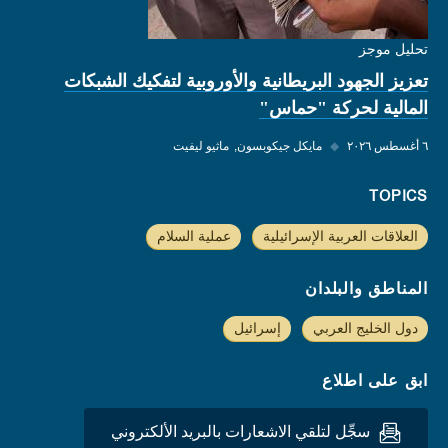
تحليل موجز
تعزيز الجهود البريطانية والأوروبية لتفكيك الشبكات
المالية لحركة "حماس"
٦ أغسطس ٢٠٢٦
◆
مايكل جيكوبسون
ماثيو ليفيت
TOPICS
العلاقات العربية الإسرائيلية
عملية السلام
المناطق والبلدان
دول الخليج العربي
إسرائيل
ابق على اطلاع
سجِّل لتلقي الاشعارات بالبريد الألكتروني