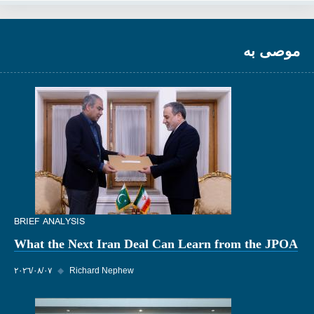
موصى به
BRIEF ANALYSIS
What the Next Iran Deal Can Learn from the JPOA
Richard Nephew
◆
٠٧‏/٠٨‏/٢٠٢٦