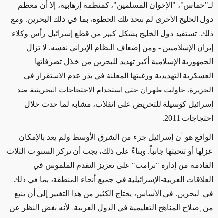
لـ"حماس"، "الإخوان المسلمين"، كمنظمة إرهابية، إلا أن معظم
دول الخليج الأخرى لم تتخذ تلك الخطوة، بما في ذلك البحرين. ومع
ذلك، تستفيد دول الخليج بشكل كبير من قطع إسرائيل رأس وكلاء
إيران الإسلاميين - ومن إضعاف النظام الإيراني نفسه. لا تزال
الجمهورية الإسلامية أكبر تهديد للبحرين من خلال تصرفاتها
العسكرية التهديدية ورغبتها المعلنة في بذر عدم الاستقرار في
الجزيرة. حاولت طهران حتى استخدام الاحتجاجات البحرينية ضد
إسرائيل كوسيلة للتحريض على انقلاب، مشابه لما حدث خلال
احتجاجات 2011
.
الواقع هو أن إسرائيل جزء من الشرق الأوسط ولم يعد بالإمكان
عزلها أو تنحيتها جانباً. وبناءً على ذلك، يجب أن تركز السنوات الثلاث
القادمة من إدارة "ترامب" على تعزيز التقدم الملموس في
العلاقات العربية-الإسرائيلية في جميع أنحاء المنطقة، بما في ذلك
في البحرين. في الأساس، يحتاج الكثير من هذا التغيير إلى أن ينبع
من إصلاح المناهج التعليمية في الدول العربية، لأنه بغض النظر عن