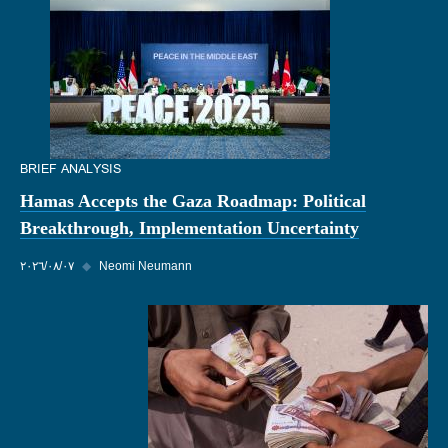
BRIEF ANALYSIS
Hamas Accepts the Gaza Roadmap: Political
Breakthrough, Implementation Uncertainty
Neomi Neumann
◆
٠٧‏/٠٨‏/٢٠٢٦