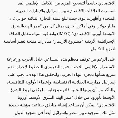
الاقتصادي حاسماً لتشجيع المزيد من التكامل الإقليمي. لقد
استمرت العلاقات الاقتصادية بين إسرائيل والإمارات العربية
المتحدة وأظهرت قوة، حيث تبلغ قيمة التجارة الثنائية حوالي 3.2
مليار دولار. وفي أماكن أخرى، يمثل كل من "ممر الهند-الشرق
الأوسط-أوروبا الاقتصادي
" (IMEC)
واتفاقية المياه مقابل الطاقة
الإسرائيلية-الأردنية "مشروع الازدهار" مبادرات منتجة تعتبر أساسية
لتعزيز التكامل
.
على الرغم من توقف معظم هذه المساعي خلال الحرب وزعزعة
الاستقرار الإقليمي اللاحقة، فمن الضروري التخطيط لإحراز تقدم
سريع بشأنها بمجرد انتهاء الحرب. ولتحقيق هذا الهدف، يجب على
إسرائيل ممارسة العقلانية الاقتصادية، وإعطاء الأولوية للتنافسية،
والتأكد من أن بنيتها التحتية قادرة وجذابة بما يكفي لربط الشرق
الأوسط بأوروبا من خلال "ممر الهند-الشرق الأوسط-أوروبا
الاقتصادي". يمكن أن يساعد إنشاء مناطق صناعية مؤهلة جديدة
مثل تلك الموجودة بين مصر وإسرائيل أيضاً في تشجيع الدول