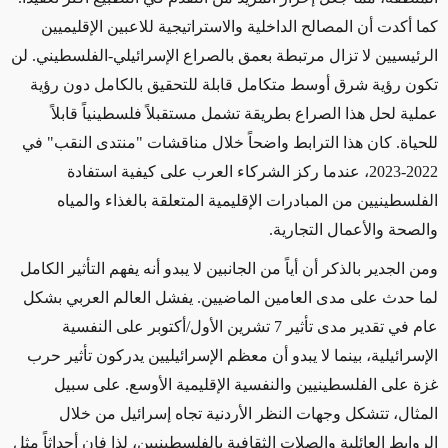
كما أكدت أن المصالح الداخلية والاستراتيجية للاعبين الإقليميين
الرئيسيين لا تزال مرتبطة بعمق بالصراع الإسرائيلي-الفلسطيني. لن
تكون رؤية شرق أوسط متكامل قابلة للتحقيق بالكامل دون رؤية
عملية لحل هذا الصراع بطريقة تشمل مستقبلاً فلسطينياً قابلاً
للحياة. كان هذا الترابط واضحاً خلال مناقشات "منتدى النقب" في
2022-2023، عندما ركز الشركاء العرب على كيفية استفادة
الفلسطينيين من المبادرات الإقليمية المتعلقة بالغذاء والمياه
والصحة والأعمال التجارية
.
ومن الجدير بالذكر أن أياً من الجانبين لا يبدو أنه يفهم التأثير الكامل
لما حدث على مدى العامين الماضيين. يفشل العالم العربي بشكل
عام في تقدير مدى تأثير 7 تشرين الأول/أكتوبر على النفسية
الإسرائيلية، بينما لا يبدو أن معظم الإسرائيليين يدركون تأثير حرب
غزة على الفلسطينيين والنفسية الإقليمية الأوسع. على سبيل
المثال، تتشكل وجهات النظر الأردنية تجاه إسرائيل من خلال
الروابط العائلية والصلات الثقافية بالفلسطينيين، لذا فإن أحداثاً مثل