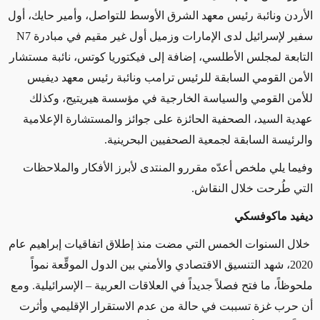
الأردن ونائبة رئيس معهد الشرق الأوسط للتواصل، وأمير حايك، أول
سفير لإسرائيل لدى الإمارات وزميل أول غير مقيم في مبادرة N7
التابعة لمجلس الأطلسي، إضافة إلى فيكتوريا كوتس، نائبة مستشار
الأمن القومي السابقة للرئيس ترامب ونائبة رئيس معهد ديفيس
للأمن القومي والسياسة الخارجية في مؤسسة هيريتيج، وكذلك
عهدية السيد، الصحفية الحائزة على جوائز والمستشارة الإعلامية
والرئيسة السابقة لجمعية الصحفيين البحرينية.
وفيما يلي ملخص أعدّه مقررو المنتدى لأبرز الأفكار والملاحظات
التي طُرحت خلال النقاش
.
ديفيد ماكوفسكي
خلال السنوات الخمس التي مضت منذ إطلاق اتفاقيات إبراهيم عام
2020، شهد التنسيق الاقتصادي والأمني بين الدول الموقِّعة نمواً
ملحوظاً، ما فتح فصلاً جديداً في العلاقات العربية – الإسرائيلية. ومع
أن حرب غزة تسببت في حالة من عدم الاستقرار الإقليمي وأثرت