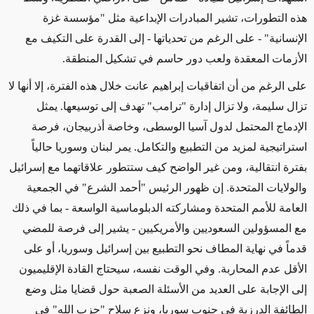
هذه التطورات، تشير المبادرات الإبداعية مثل "مؤسسة غزة
الإنسانية" - على الرغم من تحدياتها - إلى القدرة على التكيف مع
الأزمات المعقدة ولعب دور حاسم في تشكيل المنطقة
.
على الرغم من أن اتفاقيات إبراهيم عانت خلال هذه الفترة، إلا أنها لا
تزال سليمة، ولا تزال إدارة "ترامب" تهدف إلى توسيعها. يمثل
الإدماج المحتمل لدول آسيا الوسطى، وخاصة أذربيجان، فرصة
استراتيجية لمزيد من التطبيع والتكامل. يمر لبنان وسوريا حالياً
بفترة انتقالية، ومن غير الواضح كيف ستتطور علاقاتهما مع إسرائيل
والولايات المتحدة. إن ظهور الرئيس "أحمد الشرع" في الجمعية
العامة للأمم المتحدة ومشاركته الدبلوماسية الواسعة - بما في ذلك
مع المسؤولين السعوديين والأمريكيين - يشير إلى فرصة للمضي
قدماً في نهاية المطاف نحو التطبيع بين إسرائيل وسوريا، أو على
الأقل عدم المحاربة. وفي الوقت نفسه، سيحتاج القادة الإقليميون
إلى الإجابة على العديد من الأسئلة الصعبة حول قضايا مثل وضع
الطائفة الدرزية في جنوب سوريا، ونزع سلاح "حزب الله" في