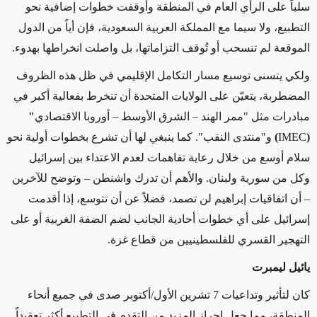
سلباً على الرأي العام في المنطقة وأوقفت خطوات إضافية نحو
التطبيع، ولا سيما مع المملكة العربية السعودية، فإن أياً من الدول
الموقعة لم تنسحب أو تُوقف التزاماتها، بل واصلت انخراطها بهدوء
.
ولكي يتسنى توسيع مسار التكامل الإقليمي في ظل هذه الظروف
المضطربة، يتعيّن على الولايات المتحدة أن تنخرط بفعالية أكبر في
مبادرات مثل
"
ممر الهند – الشرق الأوسط – أوروبا الاقتصادي
"
(
IMEC
)
و"منتدى النقب". كما ينبغي لها أن تشرع بخطوات أولية نحو
سلام أوسع من خلال رعاية تفاهمات لعدم الاعتداء بين إسرائيل
وكل من سورية ولبنان. والأهم أن تدرك واشنطن – وتوضح للآخرين
– أن اتفاقيات إبراهيم لن تصمد، فضلاً عن أن تتوسع، إذا أقدمت
إسرائيل على أي خطوات أحادية الجانب لضم الضفة الغربية أو على
التهجير القسري للفلسطينيين من قطاع غزة
.
يائيل ليمبرت
كان لتأثير وتداعيات 7 تشرين الأول/أكتوبر صدى في جميع أنحاء
المنطقة، مما جعل إحراز المزيد من التقدم في التطبيع أكثر تعقيداً.