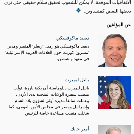
الاتفاقيات الموقعة، لا يمكن للشعوب تحقيق سلام حقيقي حتى ترى
بعضها البعض كمتساوين
.
عن المؤلفين
ديفيد ماكوفسكي
ديفيد ماكوفسكي هو زميل "زيغلر" المتميز ومدير
"مشروع كوريت حول العلاقات العربية الإسرائيلية"
في معهد واشنطن.
يائيل ليمبرت
يائيل ليمبرت دبلوماسية أمريكية بارزة، تولّت
منصب سفيرة الولايات المتحدة لدى الأردن،
وعملت سابقاً مديرة أولى لشؤون بلاد الشام
وإسرائيل ومصر في مجلس الأمن القومي، كما
شغلت منصب مساعدة خاصة للرئيس.
أمير حايك