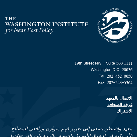
Homepage
1111 19th Street NW - Suite 500
Washington D.C. 20036
Tel: 202-452-0650
Fax: 202-223-5364
الاتصال بالمعهد
Footer contact links
غرفة الصحافة
الاشتراك
معهد واشنطن يسعى إلى تعزيز فهم متوازن وواقعي للمصالح
الأمريكية في الشرق الأوسط والنهوض بالسياسات التي تؤمّنها.