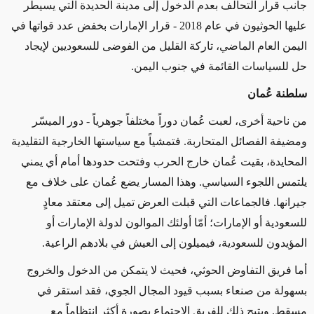
جانب قرار التحالف بعدم الدخول إلى مدينة الحديدة التي يسيطر
عليها الحوثيون في عام 2018 - قرار الإمارات بخفض عدد قواتها في
اليمن العام الماضي، تاركة القليل من الفوضى للسعوديين لإيجاد
حل للسياسات القائمة في جنوب اليمن.
سلطنة عُمان
من ناحية أخرى، لعبت عُمان دوراً مختلفاً جوهرياً - دور الميسّر
ومضيفة الفصائل المتحاربة. فتمشياً مع سياستها الخارجية التقليدية
المحايدة، بقيت عُمان خارج الحرب وفتحت حدودها أمام أي يمني
يلتمس اللجوء السياسي. وهذا المسار يضع عُمان على خلاف مع
جيرانها. فالجماعات التي قبلت العرض تميل إلى معتقد معادٍ
للسعودية أو الإمارات؛ أمّا أولئك الموالون لدولة الإمارات أو
المؤيدون للسعودية، فيميلون إلى العيش في بلادهم الراعية.
أما فريق التفاوض الحوثي، فحيث لا يتمكن من الدخول والخروج
بسهولة من صنعاء بسبب قيود المجال الجوي، فقد استقر في
مسقط. ويتيح ذلك للفريق الاجتماع بصورة أكثر انتظاماً مع