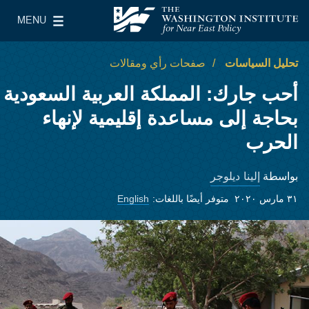
Skip to main content
MENU
معهد واشنطن لسياسات الشرق الأدنى
le Main Menu
تحليل السياسات
صفحات رأي ومقالات
أحب جارك: المملكة العربية السعودية
بحاجة إلى مساعدة إقليمية لإنهاء
الحرب
إلينا ديلوجر
بواسطة
٣١ مارس ٢٠٢٠
متوفر أيضًا باللغات:
English