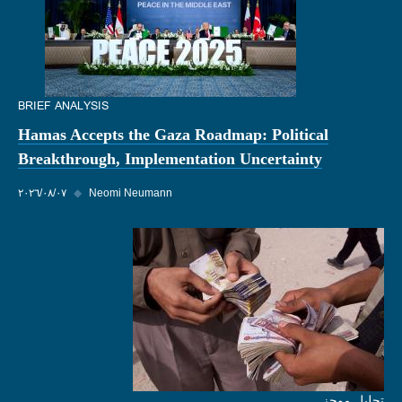
BRIEF ANALYSIS
Hamas Accepts the Gaza Roadmap: Political
Breakthrough, Implementation Uncertainty
Neomi Neumann
◆
٠٧‏/٠٨‏/٢٠٢٦
تحليل موجز