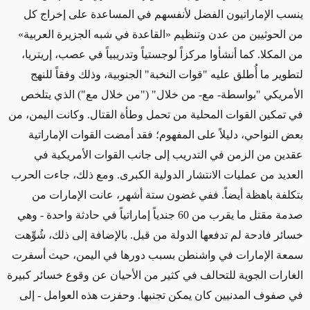
ينسب الإماراتيون الفضل لأنفسهم في المساعدة على إخراج كل
من الحوثيين من عدن وتنظيم «القاعدة في شبه الجزيرة العربية»
من المكلا. كما أنشأوا مركزاً لوجستياً وتدريبياً في عصب، إريتريا،
لتطوير ما أُطلق عليه "قوات النخبة" الجنوبية، وذلك وفقاً للنهج
الأمريكي "بواسطة- مع- من خلال" ("من خلال مع") الذي يتلخص
في تمكين القوات المحلية من تحمل وطأة القتال. وكانت اليمن، من
بعض النواحي، دليلاً على المفهوم؛ فقد أمضت القوات الإماراتية
عقدين من الزمن في التدريب إلى جانب القوات الأمريكية في
العديد من عمليات الانتشار الدولية الكبرى. ومع ذلك، جاءت الحرب
بتكلفة باهظة أيضاً. ففي غضون ستة أشهر، عانت الإمارات من
صدمة مقتل ما يقرب من 60 جندياً إماراتياً في حادثة واحدة - وهي
خسائر فادحة لم تدفعها الدولة من قبل. بالإضافة إلى ذلك، شُوِّهت
سمعة الإمارات في واشنطن بسبب دورها في اليمن، حيث أسفرت
الغارات الجوية للتحالف في كثير من الأحيان عن وقوع خسائر كبيرة
في صفوف المدنيين كان يمكن تجنبها. وحفزت هذه العوامل - إلى