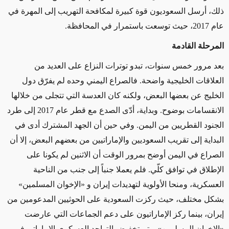
ذلك، أرسل السعوديون قوة كبيرة لمكافحة التهريب إلى المهرة في
عام 2017، حيث توسعت باستمرار في المحافظة.
المرحلة القادمة
بعد مرور خمس سنوات، تبدو توترات النزاع على العديد من
العلاقات الخليجية واضحة. فالصراع اليمني وحده لم يفرّق دول
الخليج عن بعضها البعض، ولكنه كان العدسة التي تتجلى من خلالها
الانقسامات بوضوح. وبداية، أدّى الصدع مع قطر عام 2017 إلى طرد
الجنود القطريين من اليمن. وفي حين أن الجهد المشترك أدى في
البداية إلى تقريب السعوديين والإماراتيين من بعضهم البعض، إلا أن
الصراع في اليمن أوضح بمرور الوقت أن الاثنين لم يكونا على
الإطلاق في توافق كلّي. فلم يعملا جنباً إلى جنب من الناحية
العسكرية، ومنحا الأولوية لتهديدات إيران و «الإخوان المسلمين»
بشكل مختلف، حيث ركزت السعودية على الحوثيين المدعومين من
إيران، بينما ركز الإماراتيون على دعم الجماعات التي عارضت
«الإخوان المسلمين». وتم تخفيض التواجد العسكري الإماراتي في