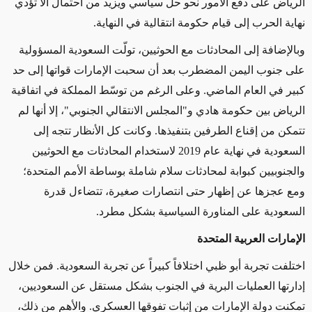
الرياض على دفع الأمور نحو حل سياسي ويزيد من احتمال ألا تؤدي
نهاية الحرب إلى قيام حكومة انتقالية في النهاية.
وبالإضافة إلى المحادثات مع الحوثيين، تولّت السعودية المسؤولية
على جنوب اليمن المضطرب بعد أن سحبت الإمارات قواتها إلى حد
كبير في العام الماضي. وعلى الرغم من توسّط المملكة في اتفاقية
الرياض بين حكومة هادي و"المجلس الانتقالي الجنوبي"، إلا أنها لم
تتمكن من إقناع الطرفين بتنفيذها. وكانت كل الأنظار تتجه إلى
السعودية في نهاية عام 2019 لاستخدام المحادثات مع الحوثيين
والجنوبيين كبوابة لمحادثات سلام شاملة بوساطة الأمم المتحدة؛
ومع عجزها عن إظهار حتى انتصارات صغيرة، تتضاءل قدرة
السعودية على المناورة السياسية بشكل مطرد.
الإمارات العربية المتحدة
اختلفت تجربة أبو ظبي اختلافاً كبيراً عن تجربة السعودية. فمن خلال
إدارتها العمليات البرية في الجنوب بشكل مستقل عن السعوديين،
تمكنت دولة الإمارات من إثبات تفوقها العسكري. والأهم من ذلك،