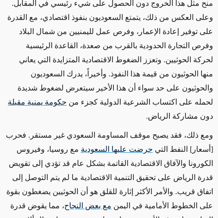
منح مثل هذا الخروج دون الحصول على شيء رئيسي في المقابل.
وعلى العكس من ذلك، يتمتع السعوديون بنفوذ اقتصادي، مع القدرة
على توفير إعادة الإعمار، وفرص عمل لليمنيين من شمال البلاد
وفرص التجارة الحدودية بالقرب من صعدة، القاعدة الرئيسية
لحركة الحوثيين. وتعزز الضغوط الاقتصادية المتزايدة التي يعاني
منها الحوثيون من قيمة هذا النفوذ. وأخيراً، يدرك السعوديون
والحوثيون على حد سواء أن هذا الأخير سيتعرض لضغوط شديدة
لحمله على اكتساب الشرعية الدولية كجزء من
حكومة يمنية مقبلة
دون مشاركة الرياض.
ومع ذلك، فقد يصبح موقف المساومة السعودي غير مستقر. فحرب
[أسعار] النفط التي
حرضت عليها السعودية
مع روسيا، وفيروس
الكورونا والآفاق الاقتصادية القاتمة بشكل عام قد تؤدي إلى تقويض
قدرة الرياض على تحقيق التنمية الاقتصادية ما لم يتم التوصل إلى
اتفاق قريب. والأمر الأكثر إثارة للقلق هو أن الحوثيين يضغطون بقوة
على الخطوط الأمامية في اليمن
مع بعض النجاح
، مما يقوض قدرة