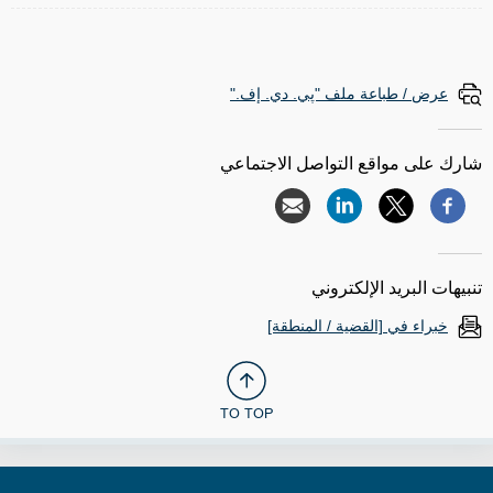
عرض / طباعة ملف "پي. دي. إف."
شارك على مواقع التواصل الاجتماعي
تنبيهات البريد الإلكتروني
خبراء في [القضية / المنطقة]
TO TOP