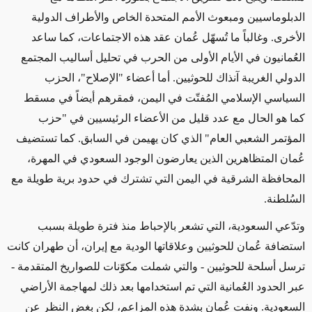
الدبلوماسيين ومبعوث الأمم المتحدة الخاص والأطراف الدولية
الأخرى. وغالباً ما تُسهّل عُمان عقد هذه الاجتماعات، كما ساعد
العُمانيون في الأيام الأولى من الحرب في تحليل أساليب المجتمع
الدولي الغريبة آنذاك للحوثيين. أما أعضاء "الإصلاح"، الحزب
السياسي الإسلامي المُفتّت في اليمن، فمقرهم أيضاً في مسقط
كما هو الحال مع عدد قليل من الأعضاء الرئيسيين في "حزب
المؤتمر الشعبي العام" الذي كان يهيمن في السابق. كما تستضيف
عُمان المتظاهرين الذين يعارضون الوجود السعودي في المهرة،
المحافظة الشرقية في اليمن التي تشترك في حدود برية طويلة مع
السُلطنة.
وتدّعي السعودية، التي تشعر بالإحباط منذ فترة طويلة بسبب
استضافة عُمان للحوثيين وعلاقاتها الودية مع إيران، أن طهران كانت
ترسل أسلحة للحوثيين - والتي شملت مكوّنات للصواريخ المتقدمة -
عبر الحدود العُمانية التي تم استخدامها بعد ذلك لمهاجمة الأراضي
السعودية. ونفت عُمان بشدة هذه المزاعم، لكن بغض النظر عن