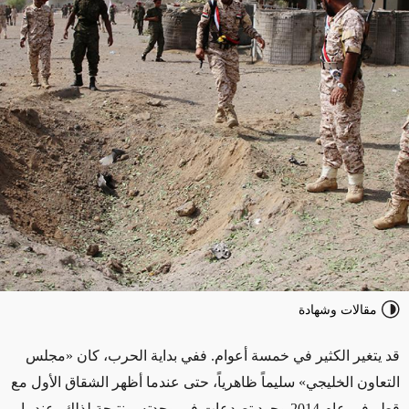
مقالات وشهادة
قد يتغير الكثير في خمسة أعوام. ففي بداية الحرب، كان «مجلس
التعاون الخليجي» سليماً ظاهرياً، حتى عندما أظهر الشقاق الأول مع
قطر في عام 2014 وجود تصدعات في وحدته. ونتيجة لذلك، عندما