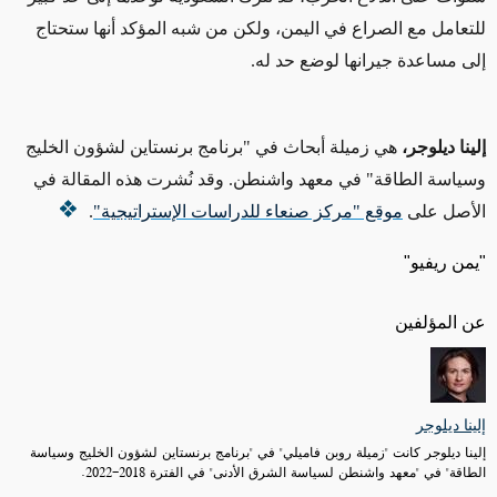
للتعامل مع الصراع في اليمن، ولكن من شبه المؤكد أنها ستحتاج
إلى مساعدة جيرانها لوضع حد له.
إلينا ديلوجر،
هي زميلة أبحاث في "برنامج برنستاين لشؤون الخليج
وسياسة الطاقة" في معهد واشنطن. وقد نُشرت هذه المقالة في
الأصل على
موقع "مركز صنعاء للدراسات الإستراتيجية"
.
"يمن ريفيو"
عن المؤلفين
إلينا ديلوجر
إلينا ديلوجر كانت "زميلة روبن فاميلي" في "برنامج برنستاين لشؤون الخليج وسياسة
الطاقة" في "معهد واشنطن لسياسة الشرق الأدنى" في الفترة 2018-2022.