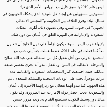
اليمن عام 2019 بتنسيق قليل مع الرياض، الأمر الذي ترك
السعوديين مسؤولين عن إيجاد حل للتهديد الذي يشكله الحوثيون في
شمال البلاد وفرز العلاقة بين الحكومة و"المجلس الانتقالي
الجنوبي" في جنوب اليمن. وفي غضون ذلك، أثارت البعثات
السعودية والإماراتية في المهرة القلق في عُمان من دون شك.
ولإنهاء حرب اليمن، سوف يكون لزاماً على دول الخليج أن تتعاون
معاً كما فعلت في عام 2011، عندما عملت جنباً إلى جنب مع
المجتمع الدولي من أجل تفعيل كل من استقالة علي عبد الله صالح
والمرحلة الانتقالية في اليمن. وبالفعل، يبدو أنه يجري تحضير صيغة
مماثلة، حيث اجتمعت كبار الشخصيات السعودية والعُمانية عدة
مرات مؤخراً. يجب على الولايات المتحدة والمملكة المتحدة دعم
هذه الجهود، كما يبدو أنهما تفعلان مع زياراتهما الأخيرة إلى عُمان
والسعودية. يجب إحضار دولة الإمارات عند الضرورة. وقد يكون
هناك دور وسيط للكويت تستطيع القيام به. وبعد مرور خمس
سنوات على اندلاع الحرب، قد تُترك السعودية لوحدها إلى حد كبير