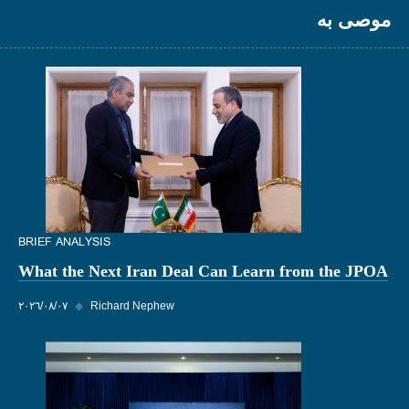
موصى به
BRIEF ANALYSIS
What the Next Iran Deal Can Learn from the JPOA
Richard Nephew
◆
٠٧‏/٠٨‏/٢٠٢٦