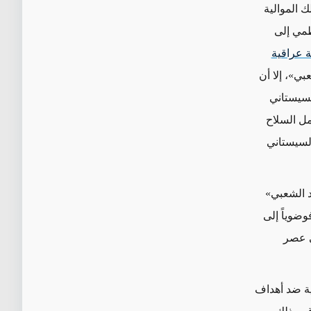
 الموالية
ظمي إلى
 عراقية
ي»، إلا أن
السيستاني
 حمل السلاح
السيستاني
د الشعبي»
وضوياً إلى
ى عصر
ة ضد أهداف