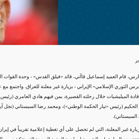
ز
ذار/مارس، قام العميد إسماعيل قاآني، قائد «فيلق القدس» - وحدة القوات 
لحرس الثوري الإسلامي» الإيراني - بزيارة غير معلنة للعراق. واجتمع مع 
ادة الميليشيات خلال رحلته القصيرة، بمن فيهم هادي العامري (رئيس
 الحكيم (رئيس «تيار الحكمة الوطني»)، ومحمد رضا السيستاني (نجل آية
السيستاني).
يارة غير المعلنة، التي لم تحصل على أي تغطية إعلامية تقريباً في إيران