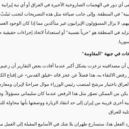
فى أي دور في الهجمات الصاروخية الأخيرة في العراق أو أي نية إيرانية 
نبية" في المنطقة. وإلى جانب صياغة مثل هذه التصريحات لتجنب نَسْبْ
يهم، لا يزال المسؤولون الإيرانيون غير متأكدين مما إذا كان الوجود ال
زايد في المنطقة هو "حرباً نفسية" أو استعداداً لاتخاذ إجراءات حقيقية 
وريا.
عات في جبهة "المقاومة"
ي أن مصداقيته تزعزت بشكل أكبر عندما أفادت بعض التقارير أن زعيم
فض الالتقاء به، هذا فضلاً عن عجز قائد «فيلق القدس» عن إقناع الكتل
لعراق باختيار مرشح لمنصب رئيس الوزراء موال صراحةً لإيران ومعارض
 يكن من الممكن تصوّر مثل هذا الرفض عندما كان سليماني مسؤولاً. و
 أخرى قريبة من إيران إلى حد انتقاد الزيارة ووصفتها بأنها محاولة لل
لية للعراق.
رد الفعل هذا، ستسارع طهران بلا شك في الأسابيع المقبلة إلى العمل م