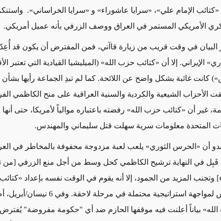
، «كتائب الإمام علي»، «سرايا عاشوراء» و «سرايا الخراساني». واستنكر 
ري الأمريكي المستمر في العراق ووصف الزرفي بأنه عميل أمريكي.
 البيان في وقت قريب من زيارة قاآني، فمن المفترض أن يكون قد أُعِدّ
» الإيراني. إلا أن «كتائب حزب الله» (الميليشيا القيادية التي تعتبر ال
 كانت غائبة بشكل واضح عن اللائحة. كما لم تبدِ الجماعة رأيها بشأن ا
قت الأحزاب الشيعية والكردية والسنية العراقية على منح الكاظمي الفر
 غير أن «كتائب حزب الله» رفضته باعتباره موالياً لأمريكا، حتى أنها ا
ايات المتحدة معلومات سرية سهلت قتل سليماني والمهندس.
بدو أن «الحرس الثوري» يلعب لعبة مزدوجة محفوفة بالمخاطر في العر
 قَبِل في النهاية ترشيح الكاظمي كحل وسط من أجل منع الزرفي [من
] وتجنب المزيد من الجمود، إلا أنه يقوم في الوقت نفسه بإعداد «كتائب
وراء الكواليس لمواجهة استراتيجية محتملة في مرحلة لاحقة. و
لله» بياناً أعلنت فيه موقفها الحازم ضد أي "حكومة مفروضة" يُفترض أ