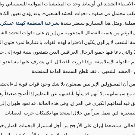
الاستياء الشديد في أوساط وحدات الميليشيات الموالية للسيستاني وتلك
تشعّب محتمل في صفوف «قوات الحشد الشعبي»، وقد يؤدي تعيين الكا
عملية. ومثل هذا السيناريو سيضر بشدة
بشرعية المنظمة كهيئة عسكرية
 الرغم من هيمنة الفصائل المدعومة من إيران على «قوات الحشد الشعب
ة الشعب لا يزالون يكنّون الاحترام لهذه القوات باعتبارها ثمرة فتوى 
من عام 2014 والتي دعا فيها جميع الرجال العراقيين الذين يتمتعون ببنية قوية إلى
م «الدولة الإسلامية». وإذا قررت الفصائل التي يشرف عليها مساعدو 
«الحشد الشعبي»، فقد تلطخ السمعة العامة للمنظمة.
ن أن المسؤولين الإيرانيين يفضلون بلا شك وجود قوات قوية لـ «الحش
مع سياساتهم، إلا أنهم قد ينأوا بأنفسهم عن التنظيم إذا أصبح ضعيفاً وف
يق فيه أهدافهم الكبرى في العراق. وفي هذه الحالة، قد تعود طهران إل
لصغيرة التي تعمل سراً من خلال استخدامها تكتيكات حرب العصابات.
لحالي، ستضغط إيران على الأرجح من أجل استمرار الهجمات الصاروخي