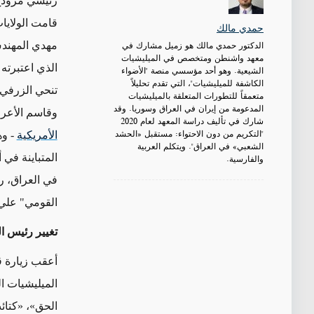
رئيسي مزودج:
قامت الولايا
حمدي مالك
الدكتور حمدي مالك هو زميل مشارك في
مهدي المهندس
معهد واشنطن ومتخصص في الميليشيات
الذي اعتبرته 
الشيعية. وهو أحد مؤسسي منصة "الأضواء
الكاشفة للميليشيات"، التي تقدم تحليلاً
تنحي الزرفي ف
متعمقاً للتطورات المتعلقة بالميليشيات
المدعومة من إيران في العراق وسوريا. وقد
وقاسم الأعرج
شارك في تأليف دراسة المعهد لعام 2020
"التكريم من دون الاحتواء: مستقبل «الحشد
الأمريكية
- وه
الشعبي» في العراق". ويتكلم العربية
المتباينة في
والفارسية.
في العراق، ر
القومي" علي
تغيير رئيس 
الميليشيات ا
الحق»، «كتائ