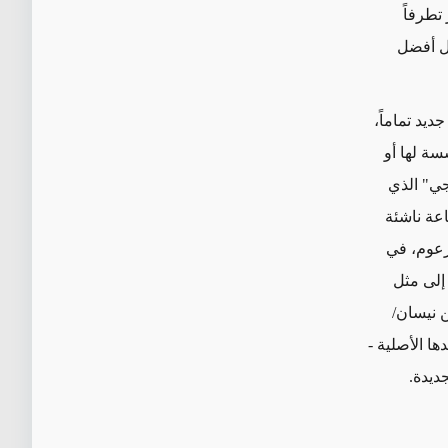
تطرفاً
ل أفضل
يد تماماً،
ة لها أو
جي" الذي
عة ناشئة
زعوم، في
متراً. يجب النظر إلى مثل
 نيسان/
ا الأصلية -
ديدة.