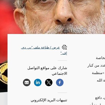
عرض / طباعة ملف "پي. دي.
إف."
الخاصة
عدد من كبار
شارك على مواقع التواصل
 «منظمة
الاجتماعي
 الله
، دافع
تنبيهات البريد الإلكتروني