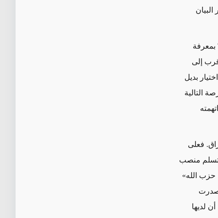
البيان
 بمعرفة
أقرب إلى
ختيار بديل
صة التالية
تهمته
اق. فعلى
 تسلم منصب
 حزب الله»
في 6 نيسان/أبريل، أصدرت
ن لديها