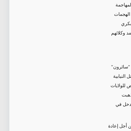
لمهاجمة
 الهجمات
عسكري
ضد وكلائهم
 "سائرون"
 النيابية
 للولايات
ذهبت
تدخل في
ن أجل إعادة