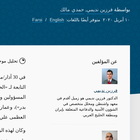
فرزين نديمي
حمدي مالك
بواسطة
,
١٠ أبريل ٢٠٢٠
متوفر أيضًا باللغات:
English
Farsi
تحليل موج
عن المؤلفين
في 30 آ
التابعة لـ «ا
فرزين نديمي
المسؤولين وق
الدكتور فرزين نديمي هو زميل أقدم في
معهد واشنطن ومحلل متخصص في
بدر»)، وعمار
الشؤون الأمنية والدفاعية المتعلقة بإيران
ومنطقة الخليج العربي.
العظمى علي 
وكان لهذه الز