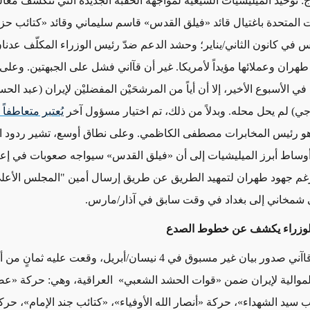
 توحيد الميليشيات الشيعية لمواجهة الحقبة الجديدة التي تتكشف معالم
ت المتحدة باغتيال قائد «فيلق القدس» قاسم سليماني وقائد «كتائب حزب
 في كانون الثاني/يناير؛ وحشد الدعم ضدّ رئيس الوزراء المكلّف عدنا
طهران وعملائها مؤيداً لأمريكا. غير أن قآاني فشل على الجبهتين. وعلى
ي الأسبوع الأخير، إلا أن أياً من المرشحَيْن المفضليْن لإيران (عبد ال
ي) لم يحل محله. وبدلاً من ذلك، تم اختيار مسؤول آخر
يُعتبر متعاطفاً
و رئيس المخابرات مصطفى الكاظمي. وعلى نطاق أوسع، تشير ردود ا
 أوساط أبرز الميليشيات إلى أن «فيلق القدس» سيواجه صعوبات في إعاد
غم جهود طهران لتمهيد الطريق عن طريق إرسال أمين "المجلس الأعلى
 شمخاني إلى بغداد في وقت سابق في آذار/مارس.
الوزراء يكشف عن خطوط الصدع
أعقب زيارة قاآني صدور بيان غير مسبوق في 4 نيسان/أبريل، وقعت عليه ثمانٍ م
لموالية لإيران ضمن «قوات الحشد الشعبي» العراقية، وهي: حركة «ع
ب سيد الشهداء»، حركة «أنصار الله الأوفياء»، «كتائب جند الإمام»، ح