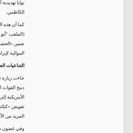
نوايا تهديدية
الكاظمي.
كما أن هذه ا
(الملقب "أبو
ضمن «الحشد ا
الموالية لإي
التداعيات الع
جاءت زيارة قا
دمج القوات ا
الأمريكية إل
تقويض «كتائب
المزيد من ال
وفي غضون ذلك