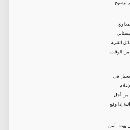
ر ترشيح
حمداوي
يستاني
ئل القوية
 من الوقت.
تعجيل في
إعلام
 من أجل
ة إذا وقع
 يهدد "أمن