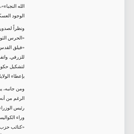
الله النجباء»
الوجود العسك
ونظراً لصدور
«الحرس الثوري
«فيلق القدس»)
للزرفي. واتف
لتشكيل حكومة،
بإعطاء الول
ومن جانبه، ي
الرغم من أنه
رئيس الوزراء
«كتائب حزب ا