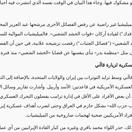
 أو مشكوك فيها. وجاء هذا البيان في الوقت نفسه الذي انتشرت فيه أخبا
لميليشيا غير راضية عن رفض الفصائل الأخرى مرشحها عبد العزيز الم
 فدك") لقيادة أركان «قوات الحشد الشعبي». فالميليشيات الموالية للس
لشعبي» ("فصائل العتبات") رفضت ترشيحه علانية، في حين أن الفصا
ران مثل «منظمة بدر» تنأى بنفسها عن قضايا «الحشد الشعبي» منذ فترة
سكرية لزيارة قاآني
آني وسط تزايد التوترات بين إيران والولايات المتحدة، بالإضافة إلى ال
لعسكرية الأمريكية في قاعدتين: الأسد وأربيل. وأشارت تقارير وسائل ال
ى أن بعض الأفراد على الأقل في إدارة ترامب يفضلون التحرك العسكري
 حزب الله» بشكل حازم في العراق وحتى لضرب أهداف عسكرية إيراني
أفراد الأمريكيين ضحية لهجمات صاروخية من الميليشيات.
، حذر اللواء محمد باقري وغيره من كبار القادة الإيرانيين من أي عمل