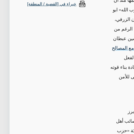
ها منذ أن
خبراء في [القضية / المنطقة]
 الله» ابو
ن الزرفي،
 الرغم من
حسين عبطان
 مع المصالح
لفعل
ة بناء قوته
 للأمن
ن أبرز
صائب أهل
ركة «حزب