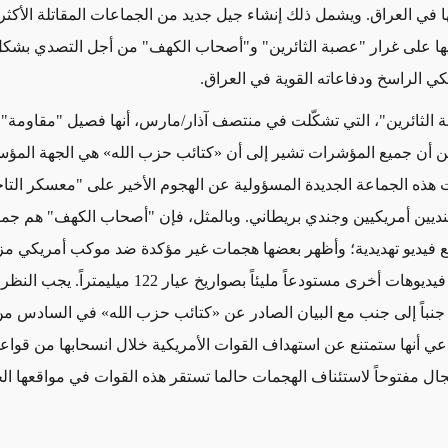
ا في العراق. ويشمل ذلك إنشاء جيل جديد من الجماعات المقاتلة الأكثر 
يها على غرار "عصبة الثائرين" و"أصحاب الكهف" من أجل التصدي بشك
كي الراسخ ودفاعاته القوية في العراق.
 الثائرين"، التي تشكّلت في منتصف آذار/مارس، أنها فصيل "مقاومة" جد
 أن جميع المؤشرات تشير إلى أن «كتائب حزب الله» هي الجهة المؤسس
نّت هذه الجماعة الجديدة المسؤولية عن الهجوم الأخير على "معسكر التا
نديين أمريكيين وجندي بريطاني. وبالمثل، فإن "أصحاب الكهف" هم جما
فيديو تهديدية؛ وأظهر بعضها هجمات غير مؤكدة ضد موكب أمريكي م
حين عرضت فيديوهات أخرى مستودعاً مليئاً بصواريخ عيار 122 ميلي
جنباً إلى جنب مع البيان الصادر عن «كتائب حزب الله» في السادس من
عي أنها ستمتنع عن استهداف القوات الأمريكية خلال انسحابها من قواعده
جال مفتوحاً لاستئناف الهجمات حالما تستقر هذه القوات في مواقعها الج