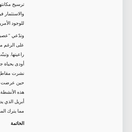
ترسيخ مكانته
والاستثمار ف
للوجود الأمري
وتدّعي "عصبة
على الرغم من
راعيتها. وتب
أودى بحياة ج
نشرت مقاطع 
هذه الأنشطة 
أبريل الذي يد
مما يترك الم
الخاتمة