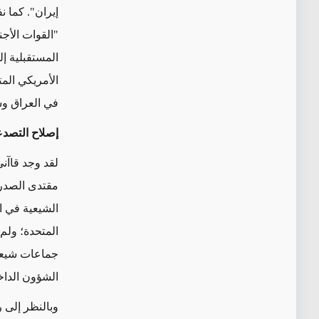
إيران". كما ن
"القوات الأج
المستقبلية إل
الأمريكي المت
في العراق وس
إصلاح التصد
لقد وجد قاآن
مقتدى الصدر ر
الشيعية في ا
المتحدة؛ ولم
جماعات شيعية
الشؤون الداخ
وبالنظر إلى 