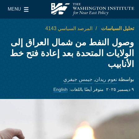
Skip to main content
MENU
معهد واشنطن لسياسات الشرق الأدنى
le Main Menu
تحليل السياسات
المرصد السياسي 4143
وصول النفط من شمال العراق إلى
الولايات المتحدة بعد إعادة فتح خط
الأنابيب
نعوم ريدان
جيمس جيفري
بواسطة
,
٩ ديسمبر ٢٠٢٥
متوفر أيضًا باللغات:
English