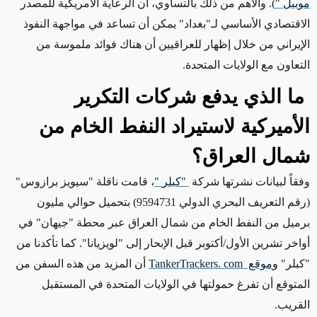
موبيل
"
)
.
والأهم من ذلك بالتساوي، أن الرعاية الأمريكية للمصدر
الاقتصادي الأساسي لـ"بغداد" يمكن أن تساعد في مواجهة النفوذ
الإيراني من خلال إظهار للعراقيين أن هناك فوائد ملموسة من
التعاون مع الولايات المتحدة
.
ما الذي يدفع شركات التكرير
الأميركية لاستيراد النفط الخام من
شمال العراق؟
وفقاً لبيانات نشرتها شركة
"
كبلر
"
، قامت ناقلة "سيويز برازوس"
(رقم التعريف البحري الدولي 9594731) بتحميل حوالي مليون
برميل من النفط الخام من شمال العراق عبر محطة "جيهان" في
أواخر تشرين الأول/أكتوبر قبل الإبحار إلى "لويزيانا". كما تأكدنا من
"كبلر" و
موقع
TankerTrackers. com
أن المزيد من هذه السفن من
المتوقع أن تفرغ حمولتها في الولايات المتحدة في المستقبل
القريب
.