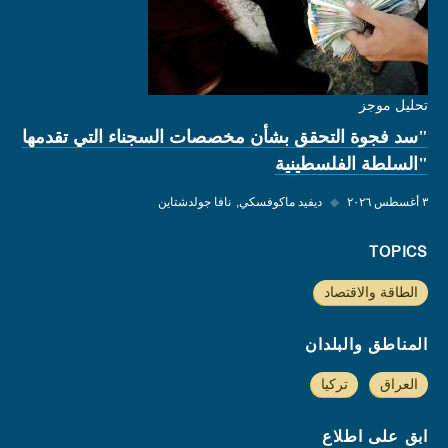
تحليل موجز
"سد فجوة التحقق بشأن مخصصات السجناء التي تقدمها
"السلطة الفلسطينية
٣ أغسطس ٢٠٢٦
◆
ديفيد ماكوفسكي
نافا جولدشتاين
TOPICS
الطاقة والاقتصاد
المناطق والبلدان
العراق
تركيا
ابق على اطلاع