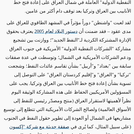
النفطية الدولية" العاملة في شمال العراق على إعادة فتح خط
الأنابيب بين العراق وتركيا بعد توقف دام أكثر من عامين
.
لقد لعبت "واشنطن" دوراً مؤثراً في المشهد الطاقوي للعراق على
مدى عقود – فقد ضمنت أن
دستور البلاد لعام 2005
يعترف بحقوق
الإدارة المشتركة الكردية لـ"النفط الجديد"؛ ووازنت بين تشجيع
مشاركة "الشركات النفطية الدولية" الأمريكية في جنوب العراق
ودعم الشركات الأمريكية في الشمال؛ وتوسطت في عدة صفقات
سابقة بين "بغداد" و"أربيل" بشأن تقاسم عائدات النفط؛ وشجعت
"تركيا" و"العراق" و"إقليم كردستان العراق" على التوصل إلى
تسوية بشأن إعادة فتح خط الأنابيب بين العراق وتركيا. يجب على
المسؤولين الأمريكيين الحفاظ على هذه المشاركة الوثيقة اليوم
نظراً لأهميتها لاستقرار العراق (منتج ومصدّر رئيسي للنفط إلى
الأسواق العالمية) ولصالح الشركات الأمريكية التي تتطلع إلى توسيع
مشاريعها في الشمال أو العودة إلى تطوير حقول النفط في الجنوب
(على سبيل المثال، كما يُرى في
صفقة حديثة مع شركة "إكسون