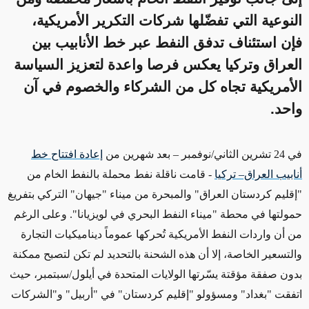
النوعية التي تفضّلها شركات التكرير الأمريكية،
فإن استئناف تدفق النفط عبر خط الأنابيب بين
العراق وتركيا يعكس فرصا واعدة لتعزيز السياسة
الأمريكية تجاه كل من الشركاء والخصوم في آن
واحد.
في 24 تشرين الثاني/نوفمبر – بعد شهرين من
إعادة افتتاح خط
أنابيب العراق– تركيا
-
قامت ناقلة نفط محملة بالنفط الخام من
"إقليم كردستان العراق" والمبحرة من ميناء "جيهان" التركي بتفريغ
حمولتها في محطة "ميناء النفط البحري في لويزيانا". وعلى الرغم
من أن واردات النفط الأمريكية تُحركها عموماً ديناميكيات التجارة
والتسعير الخاصة، إلا أن هذه الشحنة بالتحديد لم تكن لتصبح ممكنة
بدون صفقة مؤقتة يسّرتها الولايات المتحدة في أيلول/سبتمبر، حيث
اتفقت "بغداد" ومسؤولو "إقليم كردستان" في "أربيل" و"الشركات