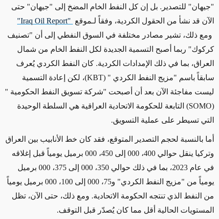
"جيهان" للتصدير. بل إن كل النفط الخام المضخ إلى "جيهان" حتى
الآن قد نشأ من الحقول الكردية، وفقاً لـموقع
"Iraq Oil Report"
ومع ذلك، تشير مصادر مختلفة في السوق النفطي إلى أن "تصنيف
كركوك" ربما أصبح التسمية الجديدة لكل النفط الخام من شمال
العراق، بما في ذلك الإمدادات الكردية. كان النفط الكردي يُعرف
سابقاً باسم "مزيج النفط الكردي
" (KBT)
، لكن إعادة التسمية
ليست مفاجئة الآن بعد أن أصبحت "شركة تسويق النفط الحكومية
"
(SOMO)
التابعة للحكومة الاتحادية العراقية هي السلطة الوحيدة
التي تسيطر على عملية التسويق
.
أما بالنسبة لحجم التصدير المتوقع، فقد كان خط الأنابيب بين العراق
وتركيا ينقل حوالي 400، 000 إلى 450، 000 برميل يومياً قبل إغلاقه
في عام 2023، بما في ذلك حوالي 350، 000 إلى 375، 000 برميل
يومياً من "مزيج النفط الكردي" و75، 000 إلى 100، 000 برميل يومياً
من النفط الذي تنتجه الحكومة الاتحادية. ومع ذلك، حتى الآن، تظل
المستويات الحالية أقل مما كان يُصدّر قبل التوقف
.