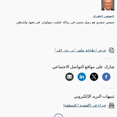
جيمس جيفري
جيمس جيفري هو زميل متميز في زمالة "فيليب سولونتز" في معهد واشنطن.
عرض / طباعة ملف "پي. دي. إف."
شارك على مواقع التواصل الاجتماعي
تنبيهات البريد الإلكتروني
خبراء في [القضية / المنطقة]