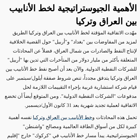
الأهمية الجيوستراتيجية لخط الأنابيب
بين العراق وتركيا
مهّدت الاتفاقية المؤقتة لخط الأنابيب بين العراق وتركيا الطريق
لمزيد من المفاوضات بين "بغداد" و"أربيل" حول القضية الخلافية
لإنتاج النفط والصادرات من شمال العراق، فضلاً عن المحادثات
المتعلقة بأكثر من مليار دولار من المتأخرات التي تدين بها "أربيل"
للشركات النفطية الدولية. والآن بعد أن أصبح نفط خط الأنابيب بين
العراق وتركيا يتدفق مجدداً، تنص شروط صفقة أيلول/سبتمبر على
قيام شركة استشارية غربية بإجراء التقييمات اللازمة لحل
مدفوعات "الشركات النفطية الدولية". ومن المتوقع أيضاً أن تخضع
الاتفاقية لعملية تجديد شهرية بعد 31 كانون الأول/ديسمبر
.
تحمل هذه المحادثات و
خط الأنابيب بين العراق وتركيا
نفسه أهمية
كبيرة لكل من أسواق الطاقة العالمية ومصالح "واشنطن"
الجيوستراتيجية. يبدأ مسار خط الأنابيب في "كركوك" خارج "إقليم