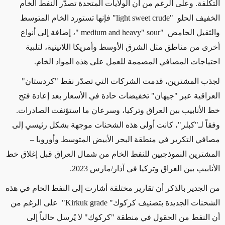
التكلفة. وعلى الرغم من أن الولايات المتحدة تصدّر النفط الخام
الخفيف الحلو
"light sweet crude
" فإنها تستورد الخام المتوسط
والثقيل الحامض
"medium and heavy" sour
"، إضافة إلى أنواع
أخرى من مناطق مثل الشرق الأوسط وأمريكا اللاتينية، لتلبية
احتياجات المصافي المصممة للعمل على هذه المواد الخام
.
لجذب المشترين، قدمت الشركات التي تصدّر نفط "كردستان"
العراقية عبر "جيهان" تخفيضات حادة في الأسعار بعد إعادة فتح
خط الأنابيب بين العراق وتركيا، وسرعان ما استؤنفت الصادرات.
وفقاً لـ"كبلر"، كانت أولى هذه الشحنات موجهة بشكل رئيسي إلى
مصافي التكرير في منطقة البحر الأبيض المتوسط وأوروبا –
المشترين النموذجيين للنفط الخام من شمال العراق قبل إغلاق خط
الأنابيب بين العراق وتركيا في آذار/مارس 2023
.
من الجدير بالذكر أن تقارير مختلفة أشارت إلى النفط الخام في هذه
الشحنات الجديدة بتصنيف كركوك"
Kirkuk grade"
على الرغم من
أن النفط من الحقول في منطقة "كركوك" لا يُرسل حالياً إلى