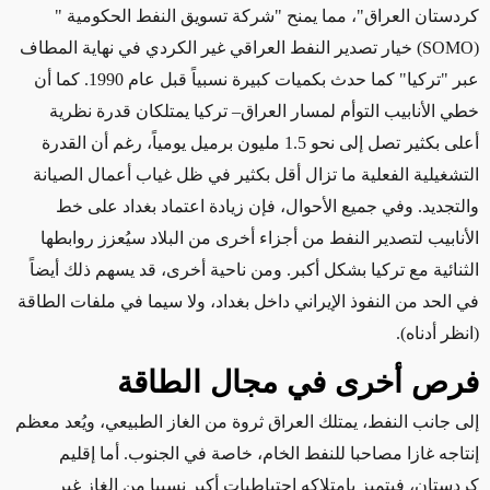
كردستان العراق"، مما يمنح "شركة تسويق النفط الحكومية
"
(SOMO)
خيار تصدير النفط العراقي غير الكردي في نهاية المطاف
عبر "تركيا" كما حدث بكميات كبيرة نسبياً قبل عام 1990. كما أن
خطي الأنابيب التوأم لمسار العراق– تركيا يمتلكان قدرة نظرية
أعلى بكثير تصل إلى نحو 1.5 مليون برميل يومياً، رغم أن القدرة
التشغيلية الفعلية ما تزال أقل بكثير في ظل غياب أعمال الصيانة
والتجديد. وفي جميع الأحوال، فإن زيادة اعتماد بغداد على خط
الأنابيب لتصدير النفط من أجزاء أخرى من البلاد سيُعزز روابطها
الثنائية مع تركيا بشكل أكبر. ومن ناحية أخرى، قد يسهم ذلك أيضاً
في الحد من النفوذ الإيراني داخل بغداد، ولا سيما في ملفات الطاقة
(انظر أدناه)
.
فرص أخرى في مجال الطاقة
إلى جانب النفط، يمتلك العراق ثروة من الغاز الطبيعي، ويُعد معظم
إنتاجه غازا مصاحبا للنفط الخام، خاصة في الجنوب. أما إقليم
كردستان، فيتميز بامتلاكه احتياطيات أكبر نسبيا من الغاز غير