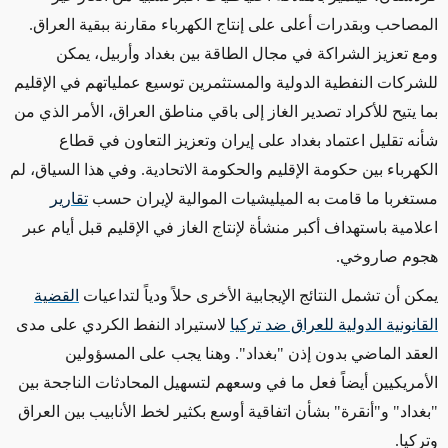
المصاحب وبقدرات أعلى على إنتاج الكهرباء مقارنة ببقية العراق.
ومع تعزيز الشراكة في مجال الطاقة بين بغداد وأربيل، يمكن
للشركات النفطية الدولية والمستثمرين توسيع عملياتهم في الإقليم
بما يتيح للأكراد تصدير الغاز إلى باقي مناطق العراق، الأمر الذي من
شأنه تقليل اعتماد بغداد على إيران وتعزيز التعاون في قطاع
الكهرباء بين حكومة الإقليم والحكومة الاتحادية. وفي هذا السياق، لم
مستغربا ما قامت به الميليشيات الموالية لإيران حسب
تقارير
اعلامية باستهداف أكبر منشأة لإنتاج الغاز في الإقليم قبل أيام عبر
هجوم صاروخي
.
يمكن أن تشمل النتائج الإيجابية الأخرى حلاً ودياً لتداعيات
القضية
القانونية الدولية للعراق ضد تركيا
لاستيراد النفط الكردي على مدى
العقد الماضي بدون إذن "بغداد". وهنا يجب على المسؤولين
الأمريكيين أيضاً فعل ما في وسعهم لتسهيل المحادثات الناجحة بين
"بغداد" و"أنقرة" بشأن اتفاقية أوسع بكثير لخط الأنابيب بين العراق
وتركيا
.