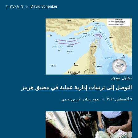
David Schenker
◆
٠٦‏/٠٨‏/٢٠٢٦
تحليل موجز
التوصل إلى ترتيبات إدارية عملية في مضيق هرمز
٦ أغسطس ٢٠٢٦
◆
نعوم ريدان
فرزين نديمي