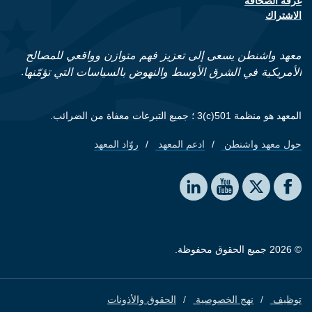
غرفة الصحافة
الاشتراك
معهد واشنطن يسعى إلى تعزيز فهم متوازن وواقعي للمصالح
الأمريكية في الشرق الأوسط والنهوض بالسياسات التي تؤمّنها.
المعهد هو منظمة 501(c)3 ؛ جميع التبرعات معفاة من الضرائب.
حول معهد واشنطن
ادعم المعهد
روّاد المعهد
Footer quick links
Social media
The Washington Institute on LinkedIn
The Washington Institute on YouTube
The Washington Institute on Facebook
The Washington Institute on X
© 2026 جميع الحقوق محفوظة.
توظيف
نهج الخصوصية
الحقوق والأذونات
Footer