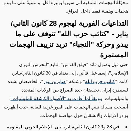
محوّلةً الهجمات المتبقية إلى سوريا بوتيرة أقل، ومتبنيةً على ما يبدو
هجمات وهمية
فقط
داخل العراق.
التداعيات الفورية
لهجوم
28 كانون الثاني/
يناير -
"كتائب حزب الله" تتوقف على ما
يبدو وحركة "النجباء" تريد تزييف الهجمات
المستمرة
حتى قبل وصول قائد "فيلق القدس" التابع "للحرس الثوري
الإسلامي"، إسماعيل قاآني، إلى بغداد في 30 كانون الثاني/يناير،
كانت "
كتائب حزب الله
" وشبكة "
صابرين نيوز
"، الخاضعتان بشدة
لسيطرة إيران،
تخفضان حدة الصراع
بين الولايات المتحدة
والميليشيات.
ووفقاً لما أفادت به "الأضواء الكاشفة للمليشيات"
،
أصبحت مسألة تبني الهجمات
على الفور
غريبة
للغاية،
حيث
أظهرت
بوادر الارتباك والانشقاق حول مواصلة الهجمات:
في 28 و29 كانون الثاني/يناير، تبنى "الإعلام الحربي للمقاومة