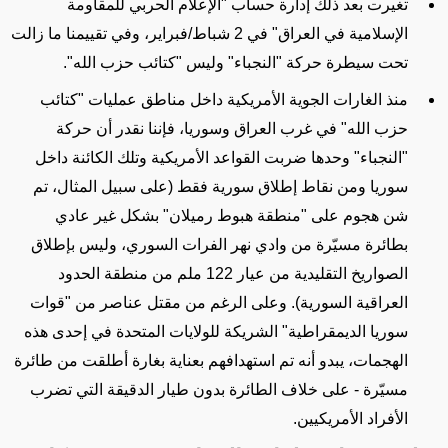
تغيرت بعد ذلك إدارة حساب "الإعلام الحربي للمقاومة
الإسلامية في العراق" في 2 شباط/فبراير،
وفي تقييمنا
ما زالت
تحت سيطرة حركة "النجباء" وليس "كتائب حزب الله".
منذ الغارات الجوية الأمريكية داخل مناطق عمليات "كتائب
حزب الله" في غرب العراق وسوريا،
فإننا نقدر
أن حركة
"النجباء" وحدها ضربت القواعد الأمريكية وتلك الكائنة داخل
سوريا ومن نقاط إطلاق سورية
فقط (على سبيل المثال، تم
شن هجوم على "منطقة هبوط رميلان" بشكل غير عادي
بطائرة مسيّرة من وادي نهر الفرات السوري، وليس بإطلاق
الصواريخ التقليدية من عيار 122 ملم من منطقة الحدود
العراقية السورية)
. وعلى الرغم من مقتل عناصر من "قوات
سوريا الديمقراطية" الشريكة للولايات المتحدة في إحدى هذه
الهجمات، يبدو أنه تم استهدافهم بعناية بغارة أطلقت من طائرة
مسيّرة - على خلاف الطائرة بدون طيار الدقيقة التي
تضرب
الأفراد الأمريكيين.