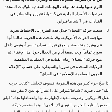
اللوم عليها وانتقادها لوقف الهجمات المعادية للولايات المتحدة،
ثم تقبلت الأضرار المادية في 3 شباط/فبراير والخسائر في
القيادات في 7 شباط/فبراير.
سعت حركة "النجباء" خلال هذه الفترة إلى الاحتفاظ بحرية
مهاجمة القوات الأمريكية، وقد مُنحت هذه الحرية، طالما أنها
تتم بوتيرة منخفضة، وبطرق غير استفزازية نسبياً، وتبقى داخل
سوريا تماماً. وبعد بضعة أيام من الجدال حول هذا الإعفاء، تم
منح حركة "النجباء" زمام القيادة في العمليات المناهضة
للولايات المتحدة في سوريا والسيطرة على حساب "الإعلام
الحربي للمقاومة الإسلامية في العراق".
إذا صحّ جزء كبير من هذه النظرية، فسوف تتجاهل "كتائب حزب
الله" حتى ضربة 7 شباط/فبراير على اعتبار أنها ثمن لا مفر منه
لقتل الأمريكيين وطريقة مفيدة لإظهار تفانيها وانضباطها تجاه "فيلق
القدس" التابع "للحرس الثوري الإسلامي"، بينما ستقوم حركة