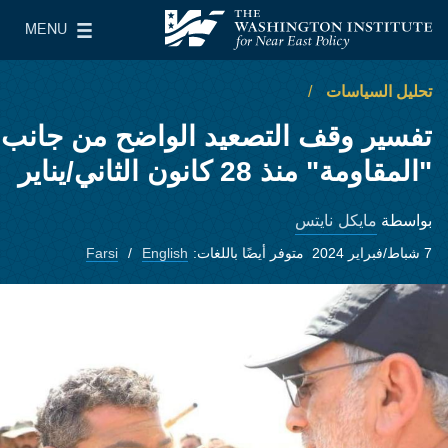
Skip to main content
MENU
معهد واشنطن لسياسات الشرق الأدنى
le Main Menu
تحليل السياسات
تفسير وقف التصعيد الواضح من جانب
"المقاومة" منذ 28 كانون الثاني/يناير
مايكل نايتس
بواسطة
7 شباط/فبراير 2024
متوفر أيضًا باللغات:
English
Farsi