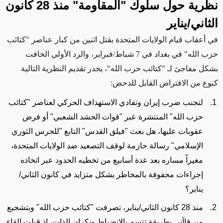
نظرية
حول
سلوك "المقاومة" منذ 28 كانون
الثاني/يناير
في أعقاب
قيام الولايات المتحدة بقتل اثنين من كبار عناصر "كتائب
حزب الله" في بغداد في 7 شباط/فبراير، والرد الأولي
الخافت
بشكل مفاجئ لـ
"كتائب حزب الله"، يجدر تقديم النظرية التالية
كنوع من الافتراض القابل للدحض:
لتجنب ضرب إيران وتفادي الاستهداف الحركي لعناصر "كتائب
حزب الله" المنتشرة عبر "قوات الحشد الشعبي" أو فرض
عقوبات عليها، هل بعث "فيلق القدس" التابع "للحرس الثوري
الإسلامي" رسالة حازمة لوقف التصعيد ضد الولايات المتحدة،
مغيراً مساره بعد
عدة أسابيع
من تخطيه الحدود عبر اتخاذه
إجراءات محفوفة بالمخاطر بشكل متزايد في كانون الثاني/
يناير؟
منذ 28 كانون الثاني/يناير، تصرفت "كتائب حزب الله" وبتشجيع
من قاآني بطريقة تتسم بالانضباط ونكران الذات، إذ قبلت إلقاء