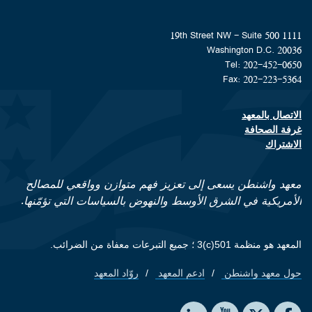
1111 19th Street NW - Suite 500
Washington D.C. 20036
Tel: 202-452-0650
Fax: 202-223-5364
الاتصال بالمعهد
Footer contact links
غرفة الصحافة
الاشتراك
معهد واشنطن يسعى إلى تعزيز فهم متوازن وواقعي للمصالح
الأمريكية في الشرق الأوسط والنهوض بالسياسات التي تؤمّنها.
المعهد هو منظمة 501(c)3 ؛ جميع التبرعات معفاة من الضرائب.
حول معهد واشنطن
ادعم المعهد
روّاد المعهد
Footer quick links