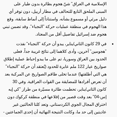
الإسلامية في العراق" شنّ هجوم بطائرة بدون طيار على
المبنى الملحق التابع للتحالف في مطار أربيل، دون توفر أي
دليل مرئي أو مسموع بشأنه. واستناداً إلى أنماط سابقة، وقع
هذا الهجوم في منطقة عمليات حركة "النجباء". وقد تضمن تبني
هجوم ضد إسرائيل تفاصيل أقل من المعتاد.
في 29 كانون الثاني/يناير، يبدو أن حركة "النجباء" نفذت
"هجومين" آخرين، وأدى كلاهما إلى نتائج غريبة جداً. فعلى
الحدود بين العراق وسوريا،
تم
على ما يبدو
إحباط عملية
إطلاق
صواريخ عيار 122 ملم عابرة للحدود
(يُعتقد أن حركة "النجباء"
هي التي أطلقتها)
عندما
تخلى
طاقم الصواريخ
عن
المركبة بعد
أن تعرض أفرادها للمضايقة من القوات العراقية. وفي 30
كانون الثاني/يناير، تحطمت طائرة مسيّرة من طراز "كي إيه
إس-04" بعد وقت قصير من إقلاعها في منطقة كركوك دون
اختراق المجال الجوي الكردستاني. وتعد
كلتا الحالتين غير
عاديتين
إلى حد ما، وكانت النتيجة النهائية أن إحدى الجماعتين -