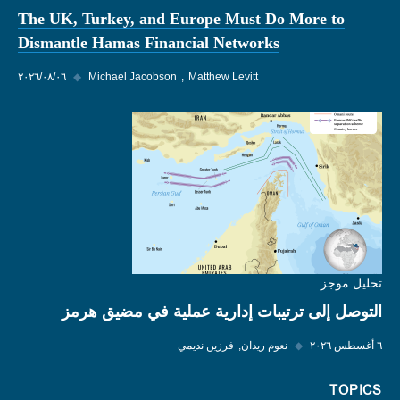
The UK, Turkey, and Europe Must Do More to
Dismantle Hamas Financial Networks
Matthew Levitt
Michael Jacobson
◆
٠٦‏/٠٨‏/٢٠٢٦
تحليل موجز
التوصل إلى ترتيبات إدارية عملية في مضيق هرمز
٦ أغسطس ٢٠٢٦
◆
نعوم ريدان
فرزين نديمي
TOPICS