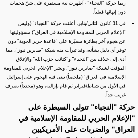
ربما حركة "النجباء" - آظهرت نية مستمرة على شنّ هجمات
دون إنهائها فعلياً.
في 31 كانون الثاني/يناير، أعلنت حركة "النجباء"
(وليس
"الإعلام الحربي للمقاومة الإسلامية في العراق")
مسؤوليتها
عن هجوم آخر بطائرة مسيّرة على "قاعدة حرير الجوية" دون
توفر أي دليل بشأنه، وقد تبرأت منه شبكة "صابرين نيوز"، مما
أدى إلى خلاف بين "النجباء" و"كتائب حزب الله" والإغلاق
المؤقت لشبكة "صابرين نيوز". ونشر "الإعلام الحربي للمقاومة
الإسلامية في العراق" (ملخصاً) تبنى فيه
الهجوم
على إسرائيل
في الأول من شباط/فبراير ثم
قام بإزالته
، وهو (مجدداً) تصرف
غريب جداً.
حركة "النجباء" تتولى
السيطرة على
"الإعلام الحربي للمقاومة الإسلامية في
العراق" والضربات
على الأمريكيين