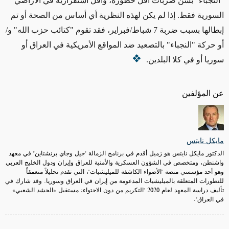
"النجباء" بشن ضربات أقل خطورة،
وأقل
استفزازية في الأراضي
السورية
فقط
. إذا لم يكن لهذه النظرية أي أساس من الصحة أو
تم
إبطالها
بسبب ضربة 7 شباط/فبراير، فقد تقوم "كتائب حزب الله" و/
أو حركة "النجباء" بالتصعيد ضد المواقع الأمريكية في العراق أو
سوريا أو في كلا البلدين.
عن المؤلفين
مايكل نايتس
الدكتور مايكل نايتس هو زميل أقدم في برنامج الزمالة "جيل وجاي برنشتاين" في معهد
واشنطن، ومتخصص في الشؤون العسكرية والأمنية للعراق وإيران ودول الخليج العربي
وهو أحد مؤسسي منصة "الأضواء الكاشفة للميليشيات"، التي تقدم تحليلاً متعمقاً
للتطورات المتعلقة بالميليشيات المدعومة من إيران في العراق وسوريا. وقد شارك في
تأليف دراسة المعهد لعام 2020 "التكريم من دون الاحتواء: مستقبل «الحشد الشعبي»
في العراق".