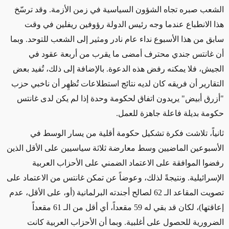
الشعب صبره تجاه الشؤون السياسية في زمن الأزمة. وقد ترسّخ
هذا الانطباع عندما وجه رئيس الدولة رؤوفين ريفلين في وقت
سابق من هذا الأسبوع نداء عام نادر ومثير إلى الشعب للتوحد. وبما
أن غانتس جندي محترف أمضى ما يقرب من أربعة عقود في
الجيش، فلا يمكنه رفض هذه الدعوة. بالإضافة إلى ذلك، تُفيد بعض
التقارير أن فريقه كان لديه نتائج استطلاعات تُظهِر أن ناخبي حزب
"أزرق أبيض" يريدون اتفاق لحكومة وحدة إذا لم يكن لدى غانتس
حكومة بديلة فاعلة جاهزة للعمل.
ثانياً، تلاشت فكرة تشكيل حكومة أقلية من يسار الوسط في
الأسبوعين الماضيين وسط معارضة ثلاثة سياسيين على الأقل الذين
رفضوا الموافقة على الاعتماد الضمني على الأحزاب العربية
الإسرائيلية. ونتيجةً لذلك، وعوضاً عن تمكن غانتس من الاعتماد على
تصويت المقاعد الـ 62 لصالح أجندته البرلمانية (أو، على الأقل، عدم
إعاقتها)، لكان قد بقي له 59 مقعداً، أي أقل من الـ 61 مقعداً
الضرورية للحصول على أغلبية. وبما أن الأحزاب العربية كانت