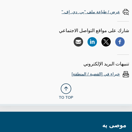
عرض / طباعة ملف "پي. دي. إف."
شارك على مواقع التواصل الاجتماعي
تنبيهات البريد الإلكتروني
خبراء في [القضية / المنطقة]
TO TOP
موصى به