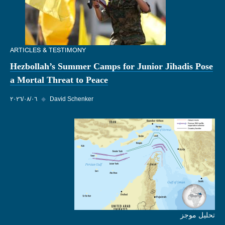
ARTICLES & TESTIMONY
Hezbollah’s Summer Camps for Junior Jihadis Pose
a Mortal Threat to Peace
David Schenker
◆
٠٦‏/٠٨‏/٢٠٢٦
تحليل موجز