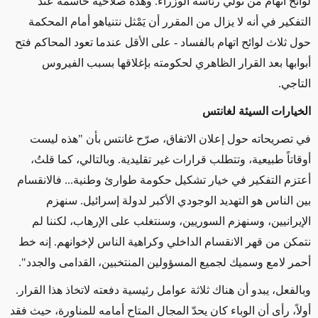
لوائح اتهام من تولي رئاسة الوزراء. وهذه صلاحية حاسمة عند
التفكير في أنه لا يزال من المقرر أن يَمْثل نتنياهو أمام المحكمة
حول ثلاث لوائح اتهام بالفساد - على الأقل عندما تعود المحاكم فتح
أبوابها بعد القرار الظاهري لحكومته بإغلاقها بسبب الفيروس
التاجي.
الخيارات السيئة لغانتس
في تصريحاته حول إعلان الاتفاق، صرّح غانتس بأن "هذه ليست
أوقاتاً طبيعية، وتتطلب قرارات غير تقليدية. وبالتالي، كما قلتُ،
أعتزم التفكير في خيار تشكيل حكومة طوارئ وطنية... فالانقسام
بين الناس هو التهديد الوجودي الأكبر لدولة إسرائيل. سنهزم
الإيرانيين، وسنهزم السوريين، وسنتغلب على الإرهاب، لكننا لم
نتمكن من قهر الانقسام الداخلي وكراهية الناس لإخوانهم. إنه خط
أحمر لامع وسميك لجميع المسؤولين المنتخبين، القدامى والجدد".
وبالفعل، يبدو أن هناك ثلاثة عوامل رئيسية دفعته لاتخاذ هذا القرار.
أولاً، رأى أن الوباء كان يحدّ المجال المتاح أمامه للمناورة، حيث فقد