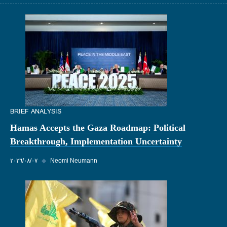
BRIEF ANALYSIS
Hamas Accepts the Gaza Roadmap: Political
Breakthrough, Implementation Uncertainty
Neomi Neumann
◆
٠٧‏/٠٨‏/٢٠٢٦