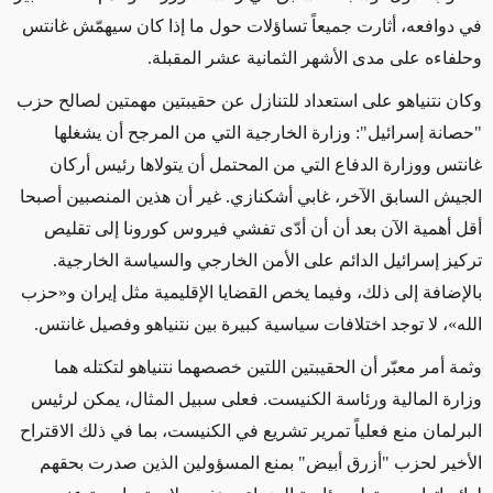
في دوافعه، أثارت جميعاً تساؤلات حول ما إذا كان سيهمّش غانتس
وحلفاءه على مدى الأشهر الثمانية عشر المقبلة.
وكان نتنياهو على استعداد للتنازل عن حقيبتين مهمتين لصالح حزب
"حصانة إسرائيل": وزارة الخارجية التي من المرجح أن يشغلها
غانتس ووزارة الدفاع التي من المحتمل أن يتولاها رئيس أركان
الجيش السابق الآخر، غابي أشكنازي. غير أن هذين المنصبين أصبحا
أقل أهمية الآن بعد أن أن أدّى تفشي فيروس كورونا إلى تقليص
تركيز إسرائيل الدائم على الأمن الخارجي والسياسة الخارجية.
بالإضافة إلى ذلك، وفيما يخص القضايا الإقليمية مثل إيران و«حزب
الله»، لا توجد اختلافات سياسية كبيرة بين نتنياهو وفصيل غانتس.
وثمة أمر معبّر أن الحقيبتين اللتين خصصهما نتنياهو لتكتله هما
وزارة المالية ورئاسة الكنيست. فعلى سبيل المثال، يمكن لرئيس
البرلمان منع فعلياً تمرير تشريع في الكنيست، بما في ذلك الاقتراح
الأخير لحزب "أزرق أبيض" بمنع المسؤولين الذين صدرت بحقهم