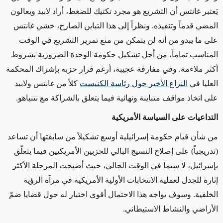
يَعتبر غانتس أن التشريع هو مجرد تكتيك للضغط، أراد لابيد ويعالون
المضي قدماً وتنفيذه. ونظراً إلى هذا التباين الصارخ، خشي غانتس
على ما يبدو من أنه لن يتمكن من منع تمرير التشريع في الوقت
المناسب تماماً، من أجل تشكيل حكومة الوحدة الضرورية بشروط
أكثر ملاءمة. وفي مفارقة عجيبة، أرغم قرار حزبه بإشراك المحكمة
العليا في
النزاع الأخير حول رئاسة الكنيست
كلاً من غانتس ولابيد
على اتخاذ مواقف متباينة ونهائية فيما يتعلق بالشراكة مع نتنياهو.
التداعيات على السياسة الأمريكية
من شأن قيام حكومة إسرائيلية أوسع تشكيلاً من سابقتها أن تساعد
(تدريجياً) على إصلاح النسيج البالي للحزبين الأمريكيين فيما يتعلّق
بإسرائيل، لا سيما في الوقت الحالي، حيث أصبحت المرحلة الأكثر
إثارة للجدل لعملية الانتخابات الأولية الأمريكية في مرآة الرؤية
الخلفية. وسوف يواجه هذا الاحتمال أقوى اختبار له حول قضايا ضمّ
الأراضي والنشاط الاستيطاني.