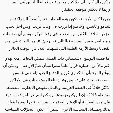
ولكن ذلك كان إلى حدّ كبير محاولة لاستمالة الناخبين في اليمين
وربما لا يعكس موقفه الحقيقي.
ومهما كان الأمر، قد تكون هذه القضايا اختباراً صعباً للشراكة بين
نتنياهو وغانتس، وخاصةٍ إذا برزت في وقت قريب. ومن أجل تجنب
تعرّض العلاقة للكثير من الضغط في وقت مبكر - ومنع أي صدامات
مع مناصريه من اليمين - فبالتالي قد يرجئ نتنياهو [البحث في] هذه
القضايا وسط الأزمة الطبية التي تشهدها البلاد في الوقت الحالي.
أما قضية التوسع الاستيطاني ذات الصلة، فيمكن التعامل معه بهدوء
أكبر بدلاً من اعتباره قراراً علنياً مثيراً بشأن ضمّ الأراضي. ويمكن أن
يتوقّع المرء بأن أشكنازي كوزير الدفاع الجديد (أو حتى غانتس
نفسه) قد يحث على تقليص وتيرة بناء المستوطنات في الأماكن
الأكثر خلافاً في الضفة الغربية، وبالتالي تقويض المقاربة المفضلة
منذ عام 2015 - إن لم يكن تجميدها. ويمكن لنتنياهو الموافقة بهدوء
على هذه المقاربة أو الإذعان لضغوط اليمين ورفضها. وفيما يتعلق
بذلك وبمسائل السياسة الأخرى، يمكن أن تكون التحوّلات السياسية