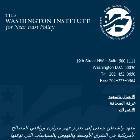
Homepage
1111 19th Street NW - Suite 500
Washington D.C. 20036
Tel: 202-452-0650
Fax: 202-223-5364
الاتصال بالمعهد
Footer contact links
غرفة الصحافة
الاشتراك
معهد واشنطن يسعى إلى تعزيز فهم متوازن وواقعي للمصالح
الأمريكية في الشرق الأوسط والنهوض بالسياسات التي تؤمّنها.