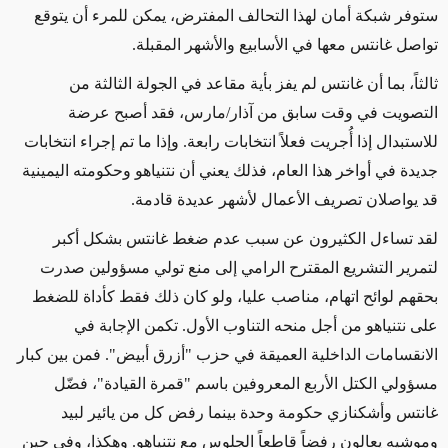
ستوفر شبكة أمان لهذا التحالف المفترض، يمكن للمرء أن يتوقع
تواصل غانتس معها في الأسابيع والأشهر المقبلة.
ثالثاً، بما أن غانتس لم يفز بأية مقاعد في الجولة الثالثة من
التصويت في وقت سابق من آذار/مارس، فقد أصبح عرضة
للاستبدال إذا أُجريت فعلاً انتخابات رابعة. وإذا ما تم إجراء انتخابات
جديدة في أواخر هذا العام، فذلك يعني أن نتنياهو وحكومته اليمينية
قد يواصلان تصريف الأعمال لأشهر عديدة قادمة.
لقد تساءل الكثيرون عن سبب عدم ضغط غانتس بشكل أكبر
لتمرير التشريع المقترح الرامي إلى منع تولي مسؤولين صدرت
بحقهم لوائح اتهام، مناصب عليا، ولو كان ذلك فقط كأداة للضغط
على نتنياهو من أجل منحه التناوب الأول. تكمن الإجابة في
الانقسامات الداخلية العميقة في حزب "أزرق أبيض". فمن بين كبار
مسؤولي الكتل الأربع المعروفين باسم "قمرة القيادة"، فضّل
غانتس وأشكنازي حكومة وحدة بينما رفض كل من يائير لبيد
وموشيه يعالون رفضاً قاطعاً الجلوس مع نتنياهو. وهكذا، وفي حين