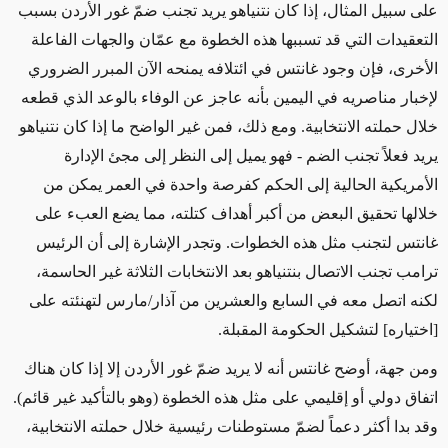
على سبيل المثال، إذا كان نتنياهو يريد تجنب ضمّ غور الأردن بسبب
التعقيدات التي قد تسببها هذه الخطوة مع عمّان والجهات الفاعلة
الأخرى، فإن وجود غانتس في ائتلافه يمنحه الآن المبرر الضروري
لإخبار مناصريه في اليمين بأنه عاجز عن الوفاء بالوعد الذي قطعه
خلال حملته الانتخابية. ومع ذلك، فمن غير الواضح ما إذا كان نتنياهو
يريد فعلاً تجنب الضم - فهو يميل إلى النظر إلى مجئ الإدارة
الأمريكية الحالية إلى الحكم كفرصة واحدة في العمر يمكن من
خلالها تحقيق البعض من أكبر أهداف كتلته، مما يضع العبء على
غانتس لتجنب مثل هذه الخطوات. وتجدر الإشارة إلى أن الرئيس
ترامب تجنب الاتصال بنتنياهو بعد الانتخابات الثلاثة غير الحاسمة،
لكنه اتصل معه في السابع والعشرين من آذار/مارس لتهنئته على
[اختياره] لتشكيل الحكومة المقبلة.
ومن جهة، أوضح غانتس أنه لا يريد ضمّ غور الأردن إلا إذا كان هناك
اتفاق دولي أو إقليمي على مثل هذه الخطوة (وهو بالتأكيد غير قائم).
وقد بدا أكثر دعماً لضمّ مستوطنات رئيسية خلال حملته الانتخابية،