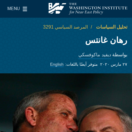
Skip to main content
MENU
معهد واشنطن لسياسات الشرق الأدنى
le Main Menu
تحليل السياسات
المرصد السياسي 3291
رهان غانتس
ديفيد ماكوفسكي
بواسطة
٢٧ مارس ٢٠٢٠
متوفر أيضًا باللغات:
English