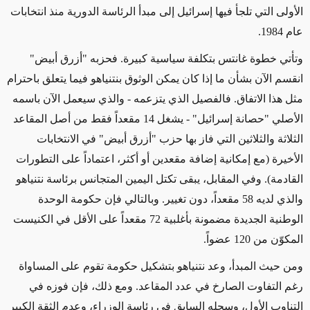
الأولى التي تلجأ فيها إسرائيل إلى مبدأ الرئاسة الدورية منذ انتخابات
عام 1984.
وتأتي خطوة غانتس بتكلفة سياسية كبيرة. فحزبه "أزرق أبيض"
انقسم الآن بشأن ما إذا كان يمكن الوثوق بنتنياهو فيما يتعلق باحترام
مثل هذا الاتفاق. فالفصيل الذي يتزعمه - والذي سيعمل الآن باسمه
الأصلي "حصانة إسرائيل" - يشغل 14 مقعداً فقط من أصل المقاعد
الثلاثة والثلاثين التي فاز بها حزب "أزرق أبيض" في الانتخابات
الأخيرة (مع إمكانية إضافة مقعدين أو أكثر، اعتماداً على التطورات
القادمة). وفي المقابل، يبقى تكتل اليمين المتجانس برئاسة نتنياهو
والذي لديه 58 مقعداً، دون تغيير. وبالتالي فإن حكومة الوحدة
الوطنية الجديدة مضمونة بأغلبية 72 مقعداً على الأقل في الكنيست
المكوّن من 120 عضواً.
ومن حيث المبدأ، وعد نتنياهو بتشكيل حكومة تقوم على المساواة
رغم التفاوت الصارخ في عدد المقاعد. ومع ذلك، فإن فوزه في
التناوب الأول، وسجله السابق في رئاسة الوزراء، وعدم الثقة الكبير