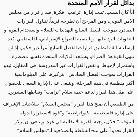
بدائل لقرار الأمم المتحدة
أياً كان السبب، تبنت إدارة "ترامب" فكرة إصدار قرار من مجلس
الأمن الدولي، ومن المرجح أن تطرحه قريباً. تتناول القرارات
الصادرة بموجب الفصل السابع التهديدات للسلام واستخدام القوة أو
العقوبات للرد عليها. وبالنسبة للصراع الإسرائيلي-الفلسطيني، يُعد
إرساء سابقة لتطبيق قرارات الفصل السابع أمراً غير حكيم، إذ لن
تنهي القوة هذا الصراع، وستجد الولايات المتحدة نفسها مضطرة
باستمرار لإحباط أو نقض القرارات غير المدروسة. في المقابل، تبدو
القرارات بموجب الفصل السادس - بتركيزها على الدبلوماسية -
أكثر منطقية في هذه المرحلة، وينبغي على الإدارة السعي للحصول
على مثل هذا القرار لدعم خطة سلام "ترامب" ونقاطها العشرين
.
من الطبيعي أن يمنح هذا القرار "مجلس السلام" صلاحيات الإشراف
على إدارة فلسطينية "تكنوقراطية" و"قوة الاستقرار الدولية
المؤقتة" خلال توجيه الفترة الانتقالية في غزة. وينبغي أن يركز
القرار تحديداً على منح السلطة والصلاحية لـ"مجلس السلام"