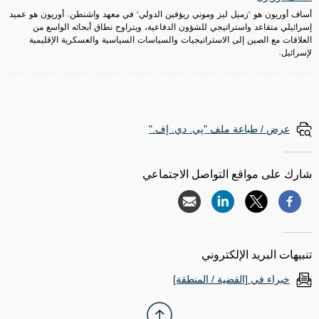
أساف أوريون هو "زميل ليز وموني ريؤفين الدولي" في معهد واشنطن. أوريون هو عميد
إسرائيلي متقاعد واستراتيجي للشؤون الدفاعية، ويتراوح نطاق أبحاثه الواسع من
العلاقات مع الصين إلى الاستراتيجيات والسياسات السياسية والعسكرية الإقليمية
لإسرائيل.
عرض / طباعة ملف "پي. دي. إف."
شارك على مواقع التواصل الاجتماعي
تنبيهات البريد الإلكتروني
خبراء في [القضية / المنطقة]