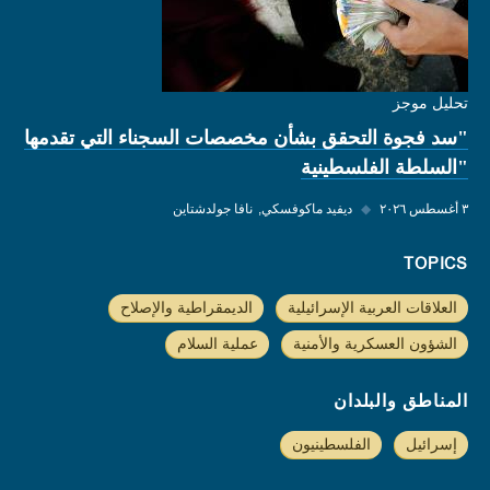
تحليل موجز
"سد فجوة التحقق بشأن مخصصات السجناء التي تقدمها
"السلطة الفلسطينية
٣ أغسطس ٢٠٢٦
◆
ديفيد ماكوفسكي
نافا جولدشتاين
TOPICS
العلاقات العربية الإسرائيلية
الديمقراطية والإصلاح
الشؤون العسكرية والأمنية
عملية السلام
المناطق والبلدان
إسرائيل
الفلسطينيون