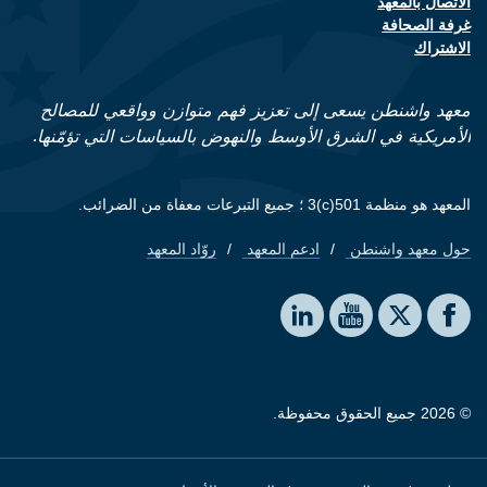
الاتصال بالمعهد
Footer contact links
غرفة الصحافة
الاشتراك
معهد واشنطن يسعى إلى تعزيز فهم متوازن وواقعي للمصالح
الأمريكية في الشرق الأوسط والنهوض بالسياسات التي تؤمّنها.
المعهد هو منظمة 501(c)3 ؛ جميع التبرعات معفاة من الضرائب.
حول معهد واشنطن
ادعم المعهد
روّاد المعهد
Footer quick links
Social media
The Washington Institute on LinkedIn
The Washington Institute on YouTube
The Washington Institute on Facebook
The Washington Institute on X
© 2026 جميع الحقوق محفوظة.