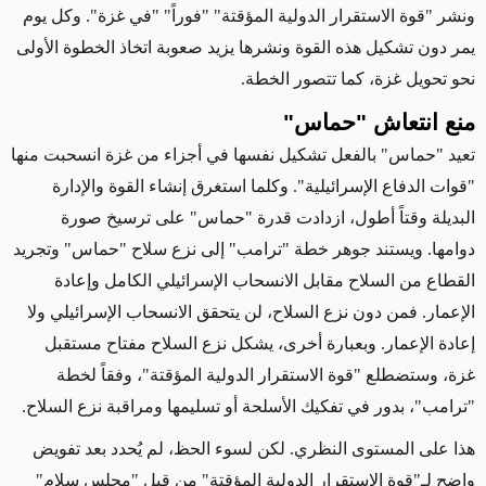
ونشر "قوة الاستقرار الدولية المؤقتة" "فوراً" "في غزة". وكل يوم
يمر دون تشكيل هذه القوة ونشرها يزيد صعوبة اتخاذ الخطوة الأولى
نحو تحويل غزة، كما تتصور الخطة
.
منع انتعاش "حماس
"
تعيد "حماس" بالفعل تشكيل نفسها في أجزاء من غزة انسحبت منها
"قوات الدفاع الإسرائيلية". وكلما استغرق إنشاء القوة والإدارة
البديلة وقتاً أطول، ازدادت قدرة "حماس" على ترسيخ صورة
دوامها. ويستند جوهر خطة "ترامب" إلى نزع سلاح "حماس" وتجريد
القطاع من السلاح مقابل الانسحاب الإسرائيلي الكامل وإعادة
الإعمار. فمن دون نزع السلاح، لن يتحقق الانسحاب الإسرائيلي ولا
إعادة الإعمار. وبعبارة أخرى، يشكل نزع السلاح مفتاح مستقبل
غزة، وستضطلع "قوة الاستقرار الدولية المؤقتة"، وفقاً لخطة
"ترامب"، بدور في تفكيك الأسلحة أو تسليمها ومراقبة نزع السلاح
.
هذا على المستوى النظري. لكن لسوء الحظ، لم يُحدد بعد تفويض
واضح لـ"قوة الاستقرار الدولية المؤقتة" من قبل "مجلس سلام"