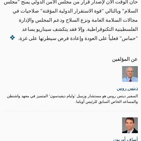
حان الوقت الآن لإصدار قرار من مجلس الأمن الدولي يمنح "مجلس
السلام" وبالتالي "قوة الاستقرار الدولية المؤقتة" صلاحيات في
مجالات السلامة العامة ونزع السلاح ودعم المجلس والإدارة
الفلسطينية التكنوقراطية. وإلا فقد يتكشف سيناريو يساعد
"حماس" فعلياً على العودة وإعادة فرض سيطرتها على غزة
.
عن المؤلفين
دينس روس
السفير دينس روس هو مستشار وزميل "وليام ديفيدسون" المتميز في معهد واشنطن
والمساعد الخاص السابق للرئيس أوباما.
أساف أوريون