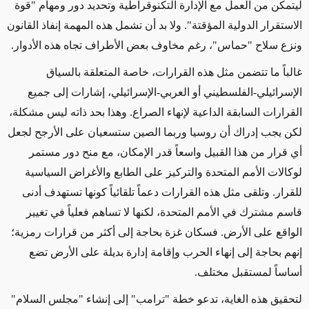
ليتمكن من العمل مع الإدارة التكنوقراطية وتحديد دور ومهام "قوة
الاستقرار الدولية المؤقتة". ولا بد أن تشمل هذه المهمة إنفاذ القانون
ونزع سلاح "حماس"، رغم مخاوف بعض الأطراف تجاه هذه الأدوار
.
غالباً ما تتضمن مثل هذه القرارات، خاصة المتعلقة بالسياق
الإسرائيلي-الفلسطيني أو العربي-الإسرائيلي، إشارات إلى جميع
القرارات السابقة الداعية لإنهاء الصراع. وهذا بحد ذاته ليس مشكلة،
لكن يجب إدراك أن روسيا وربما الصين ستسعيان على الأرجح لجعل
أي قرار من هذا القبيل واسعاً قدر الإمكان، مع منح دور مستمر
لوكالات الأمم المتحدة والتركيز على الطابع والأغراض السياسية
للقرار. وتلقى مثل هذه القرارات دعماً تلقائياً كونها تستهدف أدنى
قاسم مشترك في الأمم المتحدة، لكنها لا تساهم فعلياً في تغيير
الواقع على الأرض. فسكان غزة بحاجة إلى أكثر من قرارات رمزية؛
إنهم بحاجة إلى إنهاء الحرب وإقامة إدارة بديلة على الأرض تضع
أساساً لمستقبل مختلف
.
لتحقيق هذه الغاية، تدعو خطة "ترامب" إلى إنشاء "مجلس السلام"