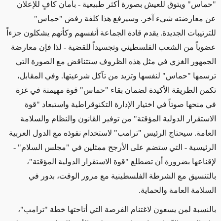
"حماس" ويتوق للعيش بصورة أكثر طبيعية - بأمان كافٍ للإعلان
عن معارضته شيء آخر. وسيرفع هذا كلفة رفض "حماس"
للترتيبات الجديدة. يقدم قادة الجماعة أنفسهم وكأنهم يشكلون جزءاً
عضوياً من الشعب الفلسطيني وتجسيداً للقضية - لذا فإن معارضة
الجمهور الغزي في مثل هذه الظروف ستتناقض مع الصورة التي
ترسمها "حماس" لنفسها وتزيد من تآكل شرعيتها. وفي المقابل،
تكمن الطريقة الأكيدة لضمان بقاء "حماس" قوة مهيمنة في غزة
في منحها صوتاً في اختيار الإدارة التكنوقراطية واستبعاد "قوة
الاستقرار الدولية المؤقتة" من توفير القانون والنظام والسلامة
العامة. سيحتاج الرئيس "ترامب" لاستخدام نفوذه مع الدول العربية
الرئيسية - التي ستضم على الأرجح ممثلين في "مجلس السلام" -
لإقناعها بضرورة أن تضطلع "قوة الاستقرار الدولية المؤقتة"،
بالتنسيق مع الشرطة الفلسطينية مع مرور الوقت، بدور في
السلامة العامة والحماية
.
بالنسبة لمن يسعون لاغتنام الفرصة التي أتاحتها خطة "ترامب"،