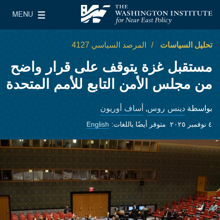
Skip to main content
MENU
معهد واشنطن لسياسات الشرق الأدنى
le Main Menu
تحليل السياسات
المرصد السياسي 4127
مستقبل غزة يتوقف على قرار واضح
من مجلس الأمن التابع للأمم المتحدة
دينس روس
أساف أوريون
بواسطة
,
٤ نوفمبر ٢٠٢٥
متوفر أيضًا باللغات:
English