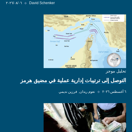
David Schenker
◆
٠٦‏/٠٨‏/٢٠٢٦
تحليل موجز
التوصل إلى ترتيبات إدارية عملية في مضيق هرمز
٦ أغسطس ٢٠٢٦
◆
نعوم ريدان
فرزين نديمي