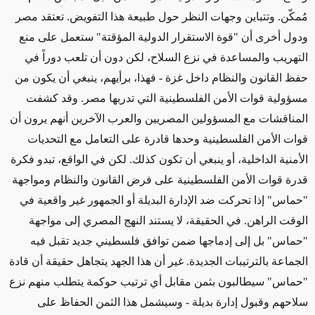
مُمكّن. وتتباين وجهات النظر حول طبيعة هذا التفويض. تعتقد مصر
ودول أخرى أن "قوة الاستقرار الدولية المؤقتة" ستعمل على منع
التهريب والمساعدة في نزع السلاح، لكن دون أن تلعب دوراً في
حفظ القانون والنظام داخل غزة - فهذا، برأيهم، ينبغي أن يكون من
مسؤولية قوات الأمن الفلسطينية التي تدربها مصر. وقد كشفت
المناقشات مع المسؤولين المصريين والعرب الآخرين أنهم يرون أن
قوات الأمن الفلسطينية وحدها قادرة على التعامل مع التحديات
الأمنية الداخلية، أو ينبغي أن تكون كذلك. لكن في الواقع، تبدو فكرة
قدرة قوات الأمن الفلسطينية على فرض القانون والنظام ومواجهة
"حماس" إذا تحركت ضد الإدارة البديلة أو الجمهور غير واقعية في
الوقت الراهن. في الحقيقة، لا يستند النهج المصري إلى مواجهة
"حماس" بل إلى إدماجها ضمن توافق فلسطيني جديد تقبل فيه
الجماعة بالترتيبات الجديدة. غير أن هذا الجهد يتجاهل حقيقة أن قادة
"حماس" سيطالبون بثمن مقابل أي ترتيب حوكمة يتطلب منهم نزع
سلاحهم وقبول إدارة بديلة - وسيشمل هذا الثمن الحفاظ على