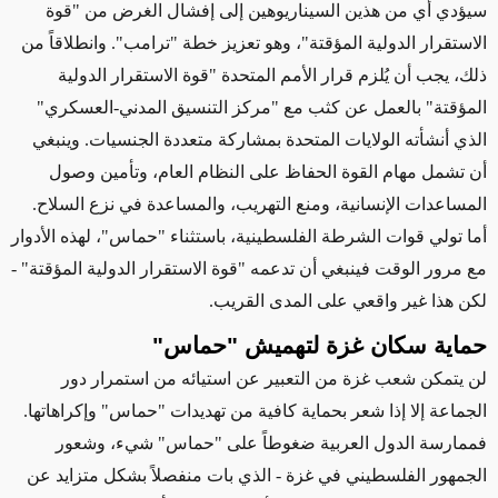
سيؤدي أي من هذين السيناريوهين إلى إفشال الغرض من "قوة
الاستقرار الدولية المؤقتة"، وهو تعزيز خطة "ترامب". وانطلاقاً من
ذلك، يجب أن يُلزم قرار الأمم المتحدة "قوة الاستقرار الدولية
المؤقتة" بالعمل عن كثب مع "مركز التنسيق المدني-العسكري"
الذي أنشأته الولايات المتحدة بمشاركة متعددة الجنسيات. وينبغي
أن تشمل مهام القوة الحفاظ على النظام العام، وتأمين وصول
المساعدات الإنسانية، ومنع التهريب، والمساعدة في نزع السلاح.
أما تولي قوات الشرطة الفلسطينية، باستثناء "حماس"، لهذه الأدوار
مع مرور الوقت فينبغي أن تدعمه "قوة الاستقرار الدولية المؤقتة" -
لكن هذا غير واقعي على المدى القريب
.
حماية سكان غزة لتهميش "حماس
"
لن يتمكن شعب غزة من التعبير عن استيائه من استمرار دور
الجماعة إلا إذا شعر بحماية كافية من تهديدات "حماس" وإكراهاتها.
فممارسة الدول العربية ضغوطاً على "حماس" شيء، وشعور
الجمهور الفلسطيني في غزة - الذي بات منفصلاً بشكل متزايد عن