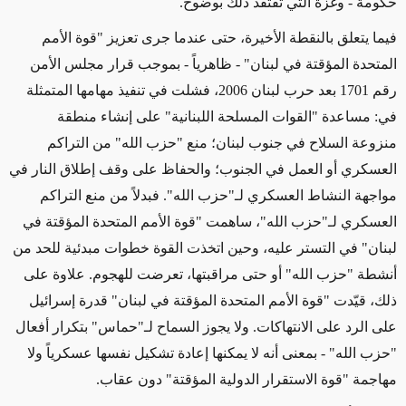
حكومة - وغزة التي تفتقد ذلك بوضوح
.
فيما يتعلق بالنقطة الأخيرة، حتى عندما جرى تعزيز "قوة الأمم
المتحدة المؤقتة في لبنان" - ظاهرياً - بموجب قرار مجلس الأمن
رقم 1701 بعد حرب لبنان 2006، فشلت في تنفيذ مهامها المتمثلة
في: مساعدة "القوات المسلحة اللبنانية" على إنشاء منطقة
منزوعة السلاح في جنوب لبنان؛ منع "حزب الله" من التراكم
العسكري أو العمل في الجنوب؛ والحفاظ على وقف إطلاق النار في
مواجهة النشاط العسكري لـ"حزب الله". فبدلاً من منع التراكم
العسكري لـ"حزب الله"، ساهمت "قوة الأمم المتحدة المؤقتة في
لبنان" في التستر عليه، وحين اتخذت القوة خطوات مبدئية للحد من
أنشطة "حزب الله" أو حتى مراقبتها، تعرضت للهجوم. علاوة على
ذلك، قيّدت "قوة الأمم المتحدة المؤقتة في لبنان" قدرة إسرائيل
على الرد على الانتهاكات. ولا يجوز السماح لـ"حماس" بتكرار أفعال
"حزب الله" - بمعنى أنه لا يمكنها إعادة تشكيل نفسها عسكرياً ولا
مهاجمة "قوة الاستقرار الدولية المؤقتة" دون عقاب
.