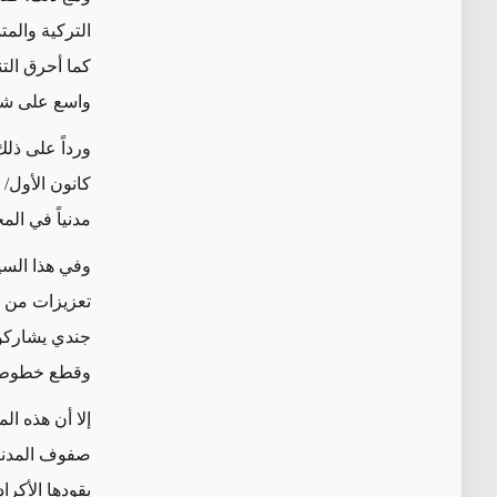
التركية والمت
كما أحرق الت
واسع على شب
كانون الأول/ 
مدنياً في المجموع،
وفي هذا السياق، أعلن أردوغان 
جندي يشاركون
وقطع خطوط ات
إلا أن هذه ا
صفوف المدنيي