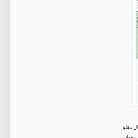
مال مقلق
 «
قوات