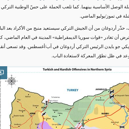
ة الوصل الأساسية بينهما. كما تلعب الحملة على حسّ الوطنية التركي 
شلة في تموز/يوليو الماضي.
، حذّر أردوغان من أن الجيش التركي سيستعيد منبج من الأكراد
بعد البا
رض أن تغادر «قوات سوريا الديمقراطية» المدينة في العام الماضي، كم
يكي جو بايدن الرئيس التركي أردوغان في آب/أغسطس. وقد تسعى أنقر
وعد في ظل تطوّر المعركة لاستعادة الباب.
e