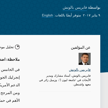
فابريس بالونش
بواسطة
٩ يناير ٢٠١٧
متوفر أيضًا باللغات:
English
تحليل موج
عن المؤلفين
ملاحظة: اضغط
في الخامس من
فابريس بالونش
فابريس بالونش، أستاذ مشارك ومدير
إنجرليك الجوي
الأبحاث في "جامعة ليون 2"، وزميل زائر في
معهد واشنطن.
الدعم الأمري
ومن المرجح أ
الأهم في حملت