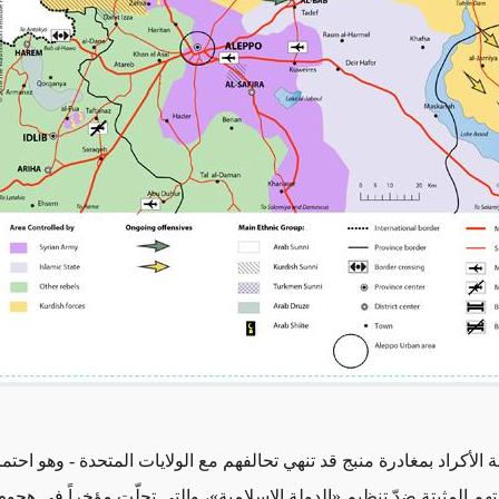
 الأكراد بمغادرة منبج قد تنهي تحالفهم مع الولايات المتحدة - وهو احت
تهم المثبتة ضدّ تنظيم «الدولة الإسلامية»، والتي تجلّت مؤخراً في هجوم