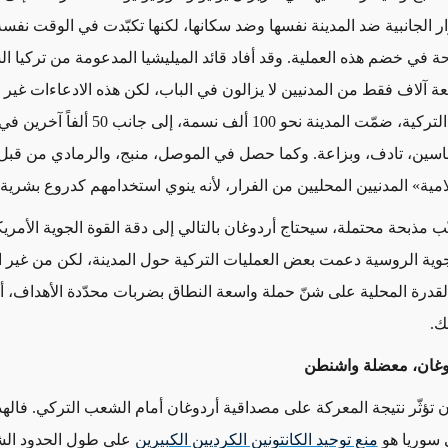
ر الجانبية ضد المدينة نفسها وضد سكانها، لكنها تكبّدت في الوقت نفس
 في خضم هذه العملية. وقد أفاد قائد الميليشيا المدعومة من تركيا ا
عة آلاف فقط من المدنيين لا يزالون في الباب، لكن هذه الادعاءات غير
فقبل الحملة التركية، ضمّت المدينة نحو 100 ألف نسمة، إلى
باسين، تادف، وبزاعة. وكما حصل في الموصل، منبج، والرمادي من قبل،
امية» المدنيين المحليين من الفرار، لأنه ينوي استخدامهم كدروع بشرية.
ب مذبحة محتملة، سيحتاج أردوغان بالتالي إلى دقة القوة الجوية الأمري
جوية الروسية دعمت بعض العمليات التركية حول المدينة، لكن من غير ال
القدرة المحلية على شنّ حملة واسعة النطاق بضربات محدّدة الأهداف، أو
لك
.
وغان، معضلة واشنطن
 تؤثّر نتيجة المعركة على مصداقية أردوغان أمام الشعب التركي. فال
 سوريا هو
منع توحيد الكانتونين الكرديين الكبيرين
على طول الحدود الش