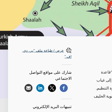
عرض / طباعة ملف "پي. دي.
إف."
"قاعدة
شارك على مواقع التواصل
الاجتماعي
 إلى غياب
 التنظيم.
وية الحليف
تنبيهات البريد الإلكتروني