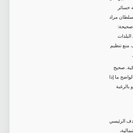
ه خسائر
لسلطان مراد
 صحيحة:
 جانب 50 ألفاً آخرين في البلدات
 منع تنظيم
كية. صحيح
واضح ما إذا
 بالرغبة
هدف الرئيسي
مالية،