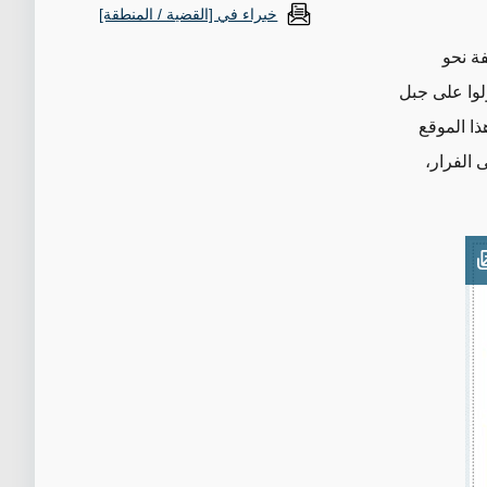
خبراء في [القضية / المنطقة]
فة نحو
جبل
 الفرار،
Open imag