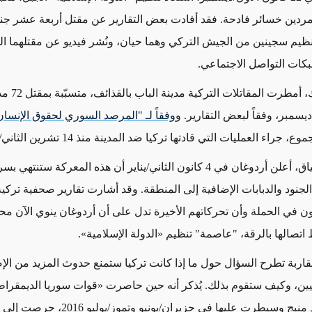
مردين خسائر فادحة. فقد أفادت بعض التقارير عن مقتل أربعة عشر جندياً
نظيم سجينين من الجيش التركي وهما حيان، ونُشر فيديو عن مقتلهما 
كات التواصل الاجتماعي.
ديسمبر،
وفقاً لبعض التقارير. و
وفقاً لـ "المرصد السوري لحقوق الإنسان
 جراء العمليات التي قادتها تركيا ضد المدينة منذ 14 تشرين الثاني/نوفمبر.
في 4 كانون الثاني/يناير أن هذه المعركة ستنتهي بسرعة
 في الحملة وأن تحركاتهم الأخيرة تدل على أن أردوغان ينوي الآن مح
صالها بالرقة، "عاصمة" تنظيم «الدولة الإسلامية».
لمقاربة تطرح السؤال حول ما إذا كانت تركيا ستمنع حدوث المزيد من الإ
ن، وكيف ستقوم بذلك. يُذكر أنه حين حاصرت «قوات سوريا الديمقراط
يقودها الأكراد منبج وسيطرت عليها في حزيران/يون