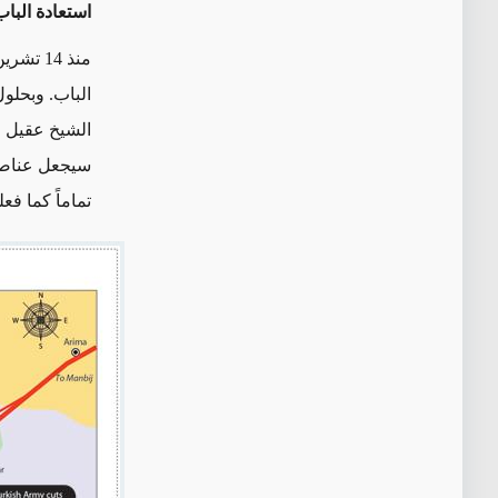
استعادة البا
منذ 14 
الباب. وبحلول 10 كانون الأول/ديسمبر، كانوا قد دخلوا ضواحي المدينة الغربية، وا
الشيخ عقيل في 20 كانون الأول/ ديسمبر. ويُرجح أن القوات التركية قد ا
سيجعل عناص
تماماً كما 