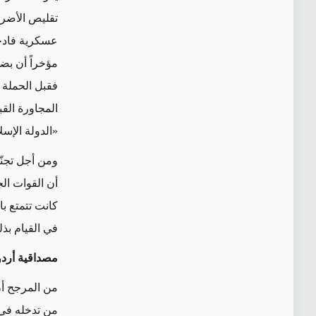
تقليص الأضرا
عسكرية فادحة
مؤخراً أن بض
المجاورة الق
«الدولة الإسل
ومن أجل تجنّ
أن القوات ال
كانت تتمتع ب
في القيام بذ
مصداقية أرد
من المرجح أن
من تدخله في