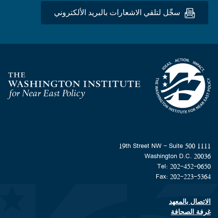
سجِّل لتلقي الاشعارات بالبريد الألكتروني
Homepage
1111 19th Street NW - Suite 500
Washington D.C. 20036
Tel: 202-452-0650
Fax: 202-223-5364
الاتصال بالمعهد
Footer contact links
غرفة الصحافة