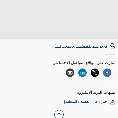
عرض / طباعة ملف "پي. دي. إف."
شارك على مواقع التواصل الاجتماعي
تنبيهات البريد الإلكتروني
خبراء في [القضية / المنطقة]