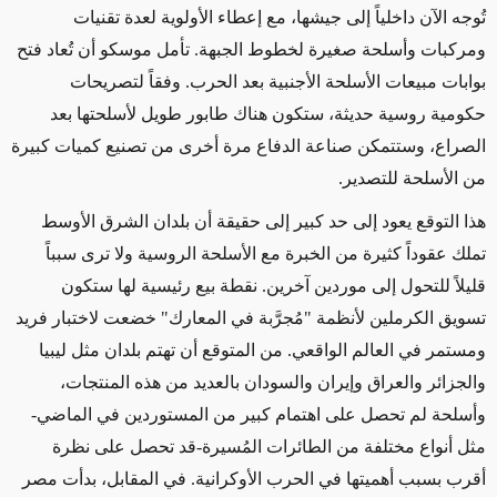
تُوجه الآن داخلياً إلى جيشها، مع إعطاء الأولوية لعدة تقنيات
ومركبات وأسلحة صغيرة لخطوط الجبهة. تأمل موسكو أن تُعاد فتح
بوابات مبيعات الأسلحة الأجنبية بعد الحرب. وفقاً لتصريحات
حكومية روسية حديثة، ستكون هناك طابور طويل لأسلحتها بعد
الصراع، وستتمكن صناعة الدفاع مرة أخرى من تصنيع كميات كبيرة
من الأسلحة للتصدير.
هذا التوقع يعود إلى حد كبير إلى حقيقة أن بلدان الشرق الأوسط
تملك عقوداً كثيرة من الخبرة مع الأسلحة الروسية ولا ترى سبباً
قليلاً للتحول إلى موردين آخرين. نقطة بيع رئيسية لها ستكون
تسويق الكرملين لأنظمة "مُجرَّبة في المعارك" خضعت لاختبار فريد
ومستمر في العالم الواقعي. من المتوقع أن تهتم بلدان مثل ليبيا
والجزائر والعراق وإيران والسودان بالعديد من هذه المنتجات،
وأسلحة لم تحصل على اهتمام كبير من المستوردين في الماضي-
مثل أنواع مختلفة من الطائرات المُسيرة-قد تحصل على نظرة
أقرب بسبب أهميتها في الحرب الأوكرانية. في المقابل، بدأت مصر