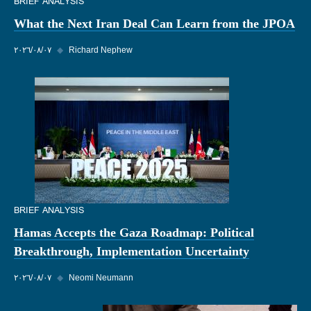
BRIEF ANALYSIS
What the Next Iran Deal Can Learn from the JPOA
Richard Nephew
◆
٠٧‏/٠٨‏/٢٠٢٦
BRIEF ANALYSIS
Hamas Accepts the Gaza Roadmap: Political
Breakthrough, Implementation Uncertainty
Neomi Neumann
◆
٠٧‏/٠٨‏/٢٠٢٦