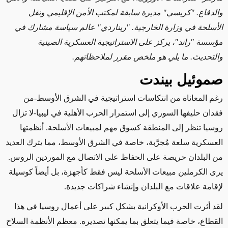
والدفاع. "كريسي" مديرة سابقة لمكتب الأمن الإقليمي ونقل
الأسلحة في وزارة الخارجية. "ريناردي" عالم سياسة مشارك في
مؤسسة "راند"، يركز على الاستراتيجية العسكرية الصينية
والتحديث. ما يلي هو ملخص مقرر لملاحظاتهم.
صموئيل بيندت
رغم المعاناة من انتكاسات استراتيجية في الشرق الأوسط-من
فقدان حليفها السوري إلى استمرار الحرب الأهلية في ليبيا-لا تزال
روسيا تنظر إلى المنطقة كسوق مهم لمبيعات الأسلحة. أنظمتها
العسكرية سلعة مُجرَّبة، خاصة في الشرق الأوسط، مما يترك العديد
من البلدان حريصة على الحفاظ على الاتصال مع الموردين الروس.
يرى الكرملين مبيعات الأسلحة ليس فقط كأجهزة، بل أيضاً كوسيلة
لإقامة علاقات مع البلدان وإنشاء شراكات جديدة.
لقد أثرت الحرب الأوكرانية بشكل كبير على أعمال روسيا في هذا
القطاع، خاصة فيما يتعلق بما يمكنها تصديره. معظم الأنظمة السلاح