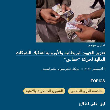
تحليل موجز
تعزيز الجهود البريطانية والأوروبية لتفكيك الشبكات
المالية لحركة "حماس"
٦ أغسطس ٢٠٢٦
◆
مايكل جيكوبسون
ماثيو ليفيت
TOPICS
منافسة القوى العظمى
الشؤون العسكرية والأمنية
ابق على اطلاع