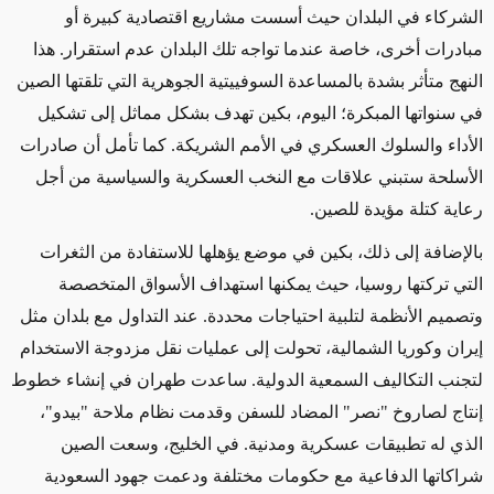
الشركاء في البلدان حيث أسست مشاريع اقتصادية كبيرة أو
مبادرات أخرى، خاصة عندما تواجه تلك البلدان عدم استقرار. هذا
النهج متأثر بشدة بالمساعدة السوفييتية الجوهرية التي تلقتها الصين
في سنواتها المبكرة؛ اليوم، بكين تهدف بشكل مماثل إلى تشكيل
الأداء والسلوك العسكري في الأمم الشريكة. كما تأمل أن صادرات
الأسلحة ستبني علاقات مع النخب العسكرية والسياسية من أجل
رعاية كتلة مؤيدة للصين.
بالإضافة إلى ذلك، بكين في موضع يؤهلها للاستفادة من الثغرات
التي تركتها روسيا، حيث يمكنها استهداف الأسواق المتخصصة
وتصميم الأنظمة لتلبية احتياجات محددة. عند التداول مع بلدان مثل
إيران وكوريا الشمالية، تحولت إلى عمليات نقل مزدوجة الاستخدام
لتجنب التكاليف السمعية الدولية. ساعدت طهران في إنشاء خطوط
إنتاج لصاروخ "نصر" المضاد للسفن وقدمت نظام ملاحة "بيدو"،
الذي له تطبيقات عسكرية ومدنية. في الخليج، وسعت الصين
شراكاتها الدفاعية مع حكومات مختلفة ودعمت جهود السعودية