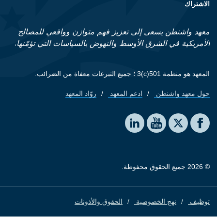
الاشتراك
معهد واشنطن يسعى إلى تعزيز فهم متوازن وواقعي للمصالح
الأمريكية في الشرق الأوسط والنهوض بالسياسات التي تؤمّنها.
المعهد هو منظمة 501(c)3 ؛ جميع التبرعات معفاة من الضرائب.
حول معهد واشنطن
ادعم المعهد
روّاد المعهد
Footer quick links
Social media
The Washington Institute on LinkedIn
The Washington Institute on YouTube
The Washington Institute on Facebook
The Washington Institute on X
© 2026 جميع الحقوق محفوظة.
توظيف
نهج الخصوصية
الحقوق والأذونات
Footer