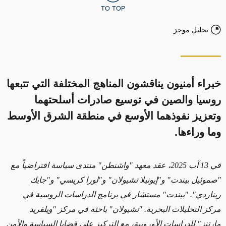
TO TOP
تحليل موجز
خبراء أمنيون يناقشون المناهج المختلفة التي تتبعها
روسيا والصين في توسيع صادرات أسلحتهما
وتعزيز نفوذهما الأوسع في منطقة الشرق الأوسط
وما وراءها.
في 13 آب 2025، عقد معهد "واشنطن" منتدى سياسة افتراضياً مع
"صموئيل بيندت" و"إيونيلا تشيولان" و"لورا كريسي" و"جايك
ريناردي". "بيندت" مستشار في برنامج الدراسات الروسية في
مركز التحليلات البحرية. "تشيولان" باحثة في مركز "ويلفريد
مارتنز" للدراسات الأوروبية، مع التركيز على قضايا السياسة والأمن