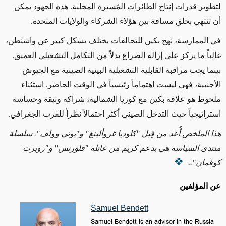
لتطوير قدرات إنتاج الطائرات المُسيرة المحلية. هذه الجهود يمكن
أن تنتهي بخلق مسافة بين هؤلاء الشركاء والولايات المتحدة.
في الممارسة، نهج بكين للتحالفات يختلف بشكل كبير عن واشنطن،
غالباً ما يركز على إزالة الصراع بدلاً من التكامل التشغيلي العميق.
بينما يجب مراقبة القابلية التشغيلية البينية الصينية مع الجيوش
الأجنبية، فهي ليست اهتماماً رئيسياً في الوقت الحاضر. استثناء
ملحوظ هو علاقة بكين مع كوريا الشمالية، شراكة وثيقة وحساسة
استراتيجياً حيث التدخل الصيني أكثر احتمالاً نظراً للقرب الجغرافي.
هذا الملخص أُعد من قِبل "كلوديا غروألينغ" و"يوني وولف". سلسلة
منتدى السياسة هي بدعم كريم من عائلة "فلورنس" و"روبرت
كوفمان"..
عن المؤلفين
Samuel Bendett
Samuel Bendett is an advisor in the Russia