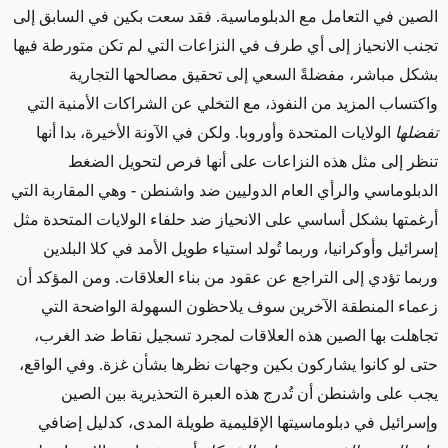
الصين في التعامل مع الدبلوماسية. فقد سعت بكين في السابق إلى
تجنب الانحياز إلى أي طرف في النزاعات التي لم تكن متورطة فيها
بشكل مباشر، مفضلةً السعي إلى تحقيق مصالحها التجارية
واكتساب المزيد من النفوذ، مع التخلي عن الشراكات الأمنية التي
تفضلها
الولايات المتحدة وأوروبا. ولكن في الآونة الأخيرة، بدا أنها
تنظر إلى مثل هذه النزاعات على أنها فرص لتحويل الضغط
الدبلوماسي والرأي العام الدوليين ضد واشنطن
-
وهي المقاربة التي
أرغمتها بشكل أساسي على الانحياز ضد حلفاء الولايات المتحدة مثل
إسرائيل وأوكرانيا، وربما تُولد استياء طويل الأمد في كلا البلدين
وربما تؤدي إلى التراجع عن عقود من بناء العلاقات
. ومن المؤكد أن
زعماء المنطقة الآخرين سوف يلاحظون السهولة الواضحة التي
تجاهلت بها الصين هذه العلاقات لمجرد تسجيل نقاط ضد الغرب،
حتى لو كانوا يشاركون بكين وجهات نظرها بشأن غزة. وفي الواقع،
يجب على واشنطن أن تُدرج هذه العبرة التحذيرية بين الصين
وإسرائيل في دبلوماسيتها الإقليمية طويلة المدى، كدليل إضافي