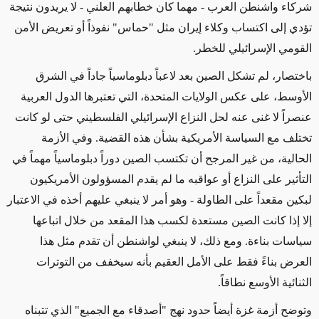
شركاء واشنطن العرب
- مهما كان خطابهم العلني -
لا يريدون نتيجة
تؤدي إلى اكتساب وكلاء إيران مثل "حماس" نفوذاً أو تعريض الأمن
القومي الإسرائيلي للخطر.
باختصار، لم تشكل الصين بعد لاعباً دبلوماسياً جاداً في الشرق
الأوسط، على عكس الولايات المتحدة، التي تعتبرها الدول العربية
عنصراً لا غنى عنه لحل النزاع الإسرائيلي الفلسطيني حتى لو كانت
تختلف مع السياسة الأمريكية بشأن هذه القضية. وفي الأزمة
الحالية، من غير المرجح أن تكتسب الصين دوراً دبلوماسياً مهماً في
التأثير على النزاع أو عواقبه ما لم يقدم المسؤولون الأمريكيون
لبكين مقعداً على الطاولة
- وهو أمر لا ينبغي عليهم أخذه في الاعتبار
إلا إذا كانت الصين مستعدة لكسب هذا المقعد من خلال اتباعها
سياسات بناءة
.
ومع ذلك،
لا ينبغي لواشنطن أن تقدم مثل هذا
العرض بناءً فقط على الأمل العقيم بأنه سيخفف من التوترات
الثنائية
الأوسع نطاقاً
.
وتوضح أزمة غزة أيضاً حدود نهج "أصدقاء مع الجميع" الذي تتبناه