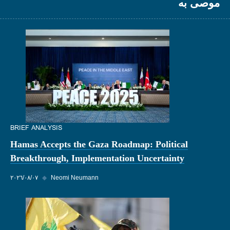
موصى به
BRIEF ANALYSIS
Hamas Accepts the Gaza Roadmap: Political
Breakthrough, Implementation Uncertainty
Neomi Neumann
◆
٠٧‏/٠٨‏/٢٠٢٦