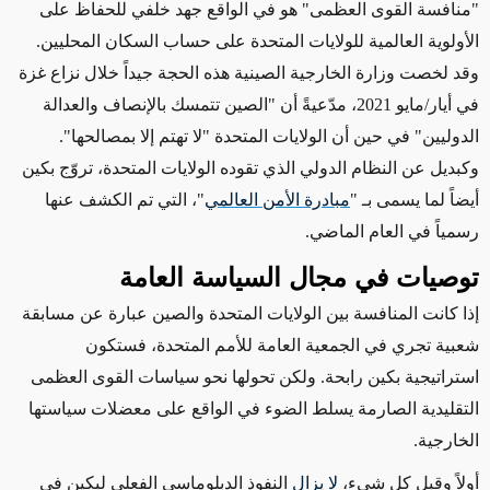
"منافسة القوى العظمى" هو في الواقع جهد خلفي للحفاظ على
الأولوية العالمية للولايات المتحدة على حساب السكان المحليين
.
وقد لخصت وزارة الخارجية الصينية هذه الحجة
جيداً
خلال نزاع غزة
في أيار/مايو 2021، مدّعيةً أن "الصين تتمسك بالإنصاف والعدالة
الدوليين" في حين أن الولايات المتحدة "لا تهتم إلا بمصالحها".
وكبديل عن النظام الدولي الذي تقوده الولايات المتحدة، تروّج بكين
أيضاً لما يسمى بـ "
مبادرة الأمن العالمي
"، التي تم الكشف عنها
رسمياً في العام الماضي.
توصيات في مجال السياسة العامة
إذا كانت المنافسة بين الولايات المتحدة والصين عبارة عن مسابقة
شعبية تجري في الجمعية العامة للأمم المتحدة،
فستكون
استراتيجية بكين رابحة
. ولكن تحولها نحو سياسات القوى العظمى
التقليدية الصارمة يسلط الضوء في الواقع على معضلات سياستها
الخارجية.
أولاً وقبل كل شيء،
لا يزال
النفوذ الدبلوماسي الفعلي لبكين في