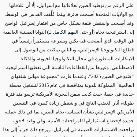
على الرغم من توطيد الصين لعلاقاتها مع إسرائيل، إلّا أن علاقاتها
مع الولايات المتحدة أصبحت فاترة، بينما عُلِّقت القدس في الوسط.
وقد أصبحت واشنطن قلقة بشكل خاص من افتقار إسرائيل الواضح
إلى استراتيجية تجاه
(أو
حتى الفهم الكامل لـ
)
النوايا الصينية العالمية
في الوقت الذي أصبحت فيه
بكين وبسرعة مستثمراً رئيسياً في
قطاع التكنولوجيا الإسرائيلي،
وبالتالي تمكنت من الوصول
إلى
الابتكارات المتطورة في مجال التكنولوجيا الحيوية، والذكاء
الاصطناعي، وغيرها من القطاعات الناشئة التي تغطيها استراتيجية
"صُنع في الصين 2025". وعندما فازت "مجموعة موانئ شنغهاي
العالمية" المملوكة للدولة بمناقصة في عام 2015 لتشغيل محطة
جديدة في حيفا، حيث كانت سفن البحرية الأمريكية ترسو منذ فترة
طويلة، أثار الغضب الناتج في واشنطن زيادة كبيرة في التنسيق
الأمريكي الإسرائيلي بشأن السياسة تجاه الصين، بما في ذلك عملية
جديدة لإخضاع استثماراتها للمراجعات الأمنية. وفي وقت لاحق،
تراجعت الاستثمارات الصينية في إسرائيل، ويرجع ذلك جزئياً إلى هذا