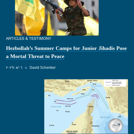
ARTICLES & TESTIMONY
Hezbollah’s Summer Camps for Junior Jihadis Pose
a Mortal Threat to Peace
David Schenker
◆
٠٦‏/٠٨‏/٢٠٢٦