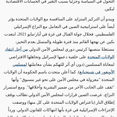
التحول في السياسة
وجزئياً بسبب
التغير في
الحسابات الاقتصادية
لبكين
.
ويبدو أن التركيز المتزايد على المنافسة مع الولايات المتحدة يؤثر
أيضاً على استراتيجية الصين في التعامل مع النزاع الإسرائيلي
الفلسطيني. فخلال جولة القتال في غزة في أيار/مايو 2021، ابتعدت
بكين عن نهجها القائم منذ فترة طويلة والمتمثل بعدم التحيز،
مستغلةً منصبها كرئيس دوري لمجلس الأمن الدولي
من أجل انتقاد
الولايات المتحدة
على خلفية دعمها لإسرائيل وتجاهلها الافتراضي
لمعاناة المسلمين
(دون أي أثر للتهكم بشأن معاملتها
لمسلمي
الأويغور في شينجيانغ
)
. كما أعلن متحدث باسم الحكومة أن الولايات
المتحدة "
معزولة
في مجلس الأمن على نحو غير مسبوق" وأنها
"تقف على الجانب الآخر من ضمير البشرية وأخلاقها". ومع استمرار
النزاع، عرضت الصين قرارات لمجلس الأمن الدولي تطالب بوقف
إطلاق النار
(باعتراض الولايات المتحدة على كل منها)
ووصفت
الإجراءات الإسرائيلية في غزة بأنها انتهاكات للقانون الدولي. ورداً