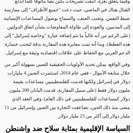
وفيما يتعلق بغزة، اتبعت تصريحات بكين نصاً مألوفاً كلما
اندلع
القتال هناك في الماضي، حيث دعت "جميع الأطراف" إلى ممارسة
ضبط النفس، وتجنب العنف، والسماح بوصول المساعدات الإنسانية
إلى المدنيين، والعودة إلى طاولة المفاوضات بشأن اتفاق الدولتين
(على الرغم من أنه غالباً ما تتم إضافة عبارة "وخاصة إسرائيل" إلى
هذه العظظ
). وبدا أنه تمت معايرة هذه المقاربة بدقة لتجنب خسارة
الدعم العربي مع الحفاظ على
علاقات اقتصادية
وثيقة مع إسرائيل.
وفي الواقع، يمكن تحديد الأولويات الحقيقية للصين بسهولة أكبر من
خلال متابعة الأموال - ففي عام 2014، استثمرت الصين 4 مليارات
دولار في إسرائيل ولكنها قدمت للفلسطينيين مساعدات بقيمة
مليون دولار فقط (على سبيل المقارنة، قدمت اليابان 200 مليون
دولار كمساعدات للفلسطينيين في ذلك العام). وفي العقد الذي
مضى منذ ذلك الحين، تضاعفت التجارة بين الصين وإسرائيل من 11
مليار دولار إلى أكثر من 23 مليار دولار.
السياسة الإقليمية بمثابة سلاح ضد واشنطن