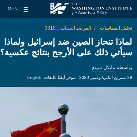
Skip to main content
MENU
معهد واشنطن لسياسات الشرق الأدنى
le Main Menu
تحليل السياسات
المرصد السياسي 3818
لماذا تنحاز الصين ضد إسرائيل ولماذا
سيأتي ذلك على الأرجح بنتائج عكسية؟
مايكل سينغ
بواسطة
29 تشرين الثاني/نوفمبر 2023
متوفر أيضًا باللغات:
English