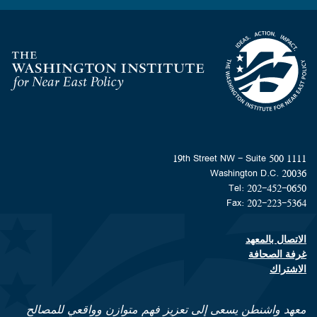
Homepage
1111 19th Street NW - Suite 500
Washington D.C. 20036
Tel: 202-452-0650
Fax: 202-223-5364
الاتصال بالمعهد
Footer contact links
غرفة الصحافة
الاشتراك
معهد واشنطن يسعى إلى تعزيز فهم متوازن وواقعي للمصالح