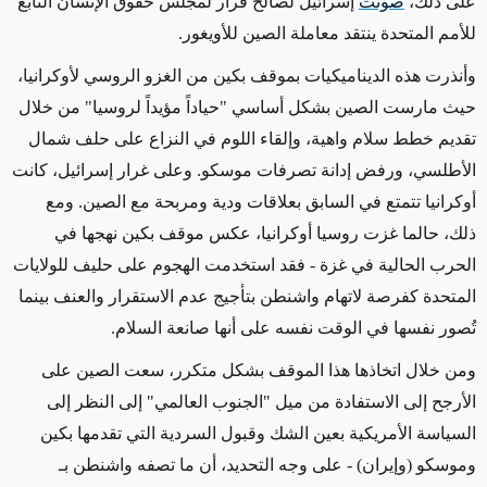
على ذلك،
صوتت
إسرائيل لصالح قرار لمجلس حقوق الإنسان التابع
للأمم المتحدة ينتقد معاملة الصين للأويغور.
وأنذرت هذه الديناميكيات بموقف بكين من الغزو الروسي لأوكرانيا،
حيث مارست الصين بشكل أساسي "حياداً مؤيداً لروسيا" من خلال
تقديم خطط سلام واهية، وإلقاء اللوم في النزاع على حلف شمال
الأطلسي، ورفض إدانة تصرفات موسكو. وعلى غرار إسرائيل، كانت
أوكرانيا تتمتع في السابق بعلاقات ودية ومربحة مع الصين.
ومع
ذلك، حالما غزت روسيا أوكرانيا، عكس موقف بكين نهجها في
الحرب الحالية في غزة - فقد استخدمت الهجوم على حليف للولايات
المتحدة كفرصة لاتهام واشنطن بتأجيج عدم الاستقرار والعنف بينما
تُصور نفسها في الوقت نفسه على أنها صانعة السلام.
ومن خلال اتخاذها هذا الموقف بشكل متكرر، سعت الصين على
الأرجح إلى الاستفادة من ميل "الجنوب العالمي"
إلى النظر
إلى
السياسة الأمريكية
بعين الشك
وقبول السردية التي تقدمها بكين
وموسكو
(وإيران) - على وجه التحديد، أن ما تصفه واشنطن بـ