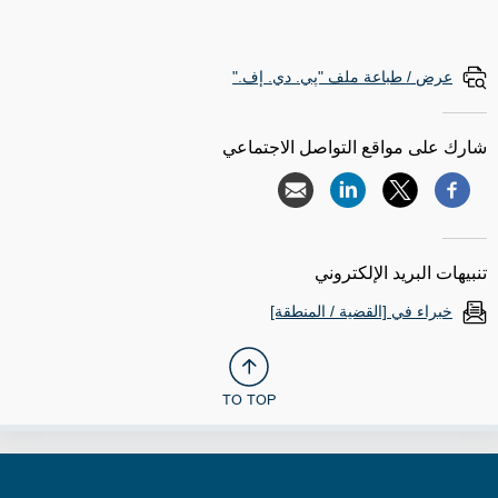
عرض / طباعة ملف "پي. دي. إف."
شارك على مواقع التواصل الاجتماعي
تنبيهات البريد الإلكتروني
خبراء في [القضية / المنطقة]
TO TOP