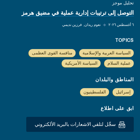
تحليل موجز
التوصل إلى ترتيبات إدارية عملية في مضيق هرمز
٦ أغسطس ٢٠٢٦
◆
نعوم ريدان
فرزين نديمي
TOPICS
السياسة العربية والإسلامية
منافسة القوى العظمى
عملية السلام
السياسة الأمريكية
المناطق والبلدان
إسرائيل
الفلسطينيون
ابق على اطلاع
سجِّل لتلقي الاشعارات بالبريد الألكتروني