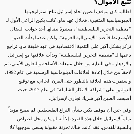
تتبع الأموال؟
لطالما كان موقف الصين تجاه إسرائيل نتاج استراتيجيتها
الجيوسياسية المتغيرة. فخلال عهد ماو، كانت بكين الراعي الأول لـ
"منظمة التحرير الفلسطينية"، معتبرةً نضالها أحد جوانب النضال
الأوسع نطاقاً ضد "الإمبريالية الغربية". ولكن عندما بدأت الصين
تركز بشكل أكبر على التنمية الاقتصادية في عهد خليفة ماو، تراجع
دعمها لـ "منظمة التحرير الفلسطينية" وبدأت علاقتها مع إسرائيل
بالازدهار
- في البداية من خلال مبيعات الأسلحة والتعاون الأمني، ثم
لاحقاً من خلال إعادة العلاقات الدبلوماسية الرسمية في عام 1992
.
واستمرت هذه العلاقة بالتطور حتى القرن الحالي، مع توقيع
الدولتين على "شراكة الابتكار الشاملة" في عام 2017، حيث
أصبحت الصين أكبر شريك تجاري لإسرائيل.
وفي حين أن موقف بكين بشأن النزاع الفلسطيني لم يصبح مؤيداً
تماماً لإسرائيل خلال هذه الفترة، إلا أنه لم يكن محل اعتراض
بالنسبة للقدس. فقد
كانت
هناك تجزئة مقبولة يسعى بموجبها كلا