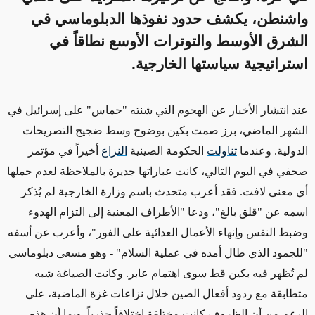
واشنطن، يكشف حدود نفوذها الدبلوماسي في
الشرق الأوسط والتوترات الأوسع نطاقاً في
استراتيجية سياستها الخارجية.
عند انتشار الأخبار عن الهجوم التي شنته "حماس" على إسرائيل في
الشهر الماضي، برز صمت بكين بوضوح وسط
ضجيج
التصريحات
الدولية. وعندما
تناولت
الحكومة الصينية
النزاع
أخيراً في مؤتمر
صحفي في اليوم التالي، كانت عباراتها
جديرة بالملاحظة
لعدم حملها
أي معنى لافت. فقد أعرب متحدث باسم وزارة الخارجية لم يُذكر
اسمه عن "قلق بالغ"، ودعا "الأطراف المعنية إلى التزام الهدوء
وضبط النفس وإنهاء الأعمال العدائية على الفور"،
وأعرب عن أسفه
"للجمود الذي طال أمده في عملية السلام"
- وهو مسعى دبلوماسي
لم تُظهر فيه بكين قط سوى اهتمام عابر
. وكانت الصياغة شبه
متطابقة مع ردود أفعال الصين خلال نزاعات غزة الماضية، على
الرغم من أن الظروف كانت مختلفة اختلافاً جذرياً. وبما أن هذه