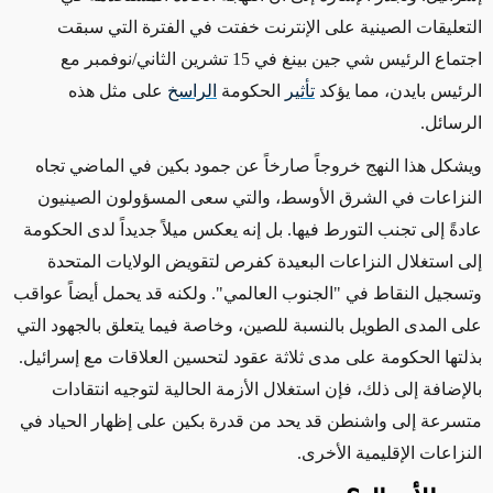
التعليقات الصينية على الإنترنت
خفتت
في الفترة التي سبقت
اجتماع الرئيس شي جين بينغ في 15 تشرين الثاني/نوفمبر مع
الرئيس بايدن، مما يؤكد
تأثير
الحكومة
الراسخ
على
مثل هذه
الرسائل
.
ويشكل هذا النهج خروجاً صارخاً عن جمود بكين في الماضي تجاه
النزاعات في الشرق الأوسط، والتي سعى المسؤولون الصينيون
عادةً إلى تجنب التورط فيها. بل
إنه
يعكس ميلاً جديداً لدى الحكومة
إلى استغلال النزاعات البعيدة كفرص لتقويض الولايات المتحدة
وتسجيل النقاط في "الجنوب العالمي". ولكنه قد يحمل أيضاً عواقب
على المدى الطويل بالنسبة للصين،
وخاصة فيما
يتعلق بالجهود التي
بذلتها الحكومة على مدى ثلاثة عقود لتحسين العلاقات مع إسرائيل.
بالإضافة إلى ذلك، فإن استغلال الأزمة الحالية لتوجيه انتقادات
متسرعة إلى واشنطن قد يحد من قدرة بكين على إظهار الحياد في
النزاعات الإقليمية الأخرى.