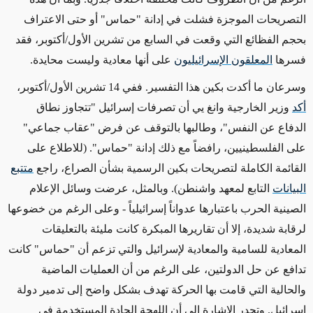
التصريحات الموجزة فشلت في إدانة "حماس" أو حتى الاعتراف
بحجم الفظائع التي وقعت في السابع من تشرين الأول/أكتوبر،
فقد
فسرها
المعلقون الإسرائيليون
على أنها
معادية وليست محايدة
.
وسرعان ما أكدت بكين هذا التفسير. ففي 14 تشرين الأول/أكتوبر،
أكد
وزير الخارجية وانغ يي أن تصرفات إسرائيل "تتجاوز نطاق
الدفاع عن النفس"، وطالبها بالتوقف عن فرض "عقاب جماعي"
على الفلسطينيين، رافضاً مع ذلك إدانة "حماس".
(للاطلاع على
القائمة الكاملة لتصريحات بكين الرسمية بشأن الصراع، راجع
متتبع
البيانات
التابع لمعهد واشنطن).
وبالمثل، عرضت وسائل الإعلام
الصينية الحرب
باعتبارها عدواناً إسرائيلياً - وعلى الرغم من خضوعها
لرقابة شديدة، إلا أن تقاريرها المبكرة كانت مليئة بالتعليقات
المعادية للسامية والمعادية لإسرائيل والتي تزعم أن "حماس" كانت
تدافع عن حل الدولتين، على الرغم من أن العمليات الماضية
والحالية التي قامت بها الحركة تهدف بشكل واضح إلى تدمير دولة
إسرائيل
. وتجدر الإشارة إلى أن اللهجة الحادة المستخدمة في