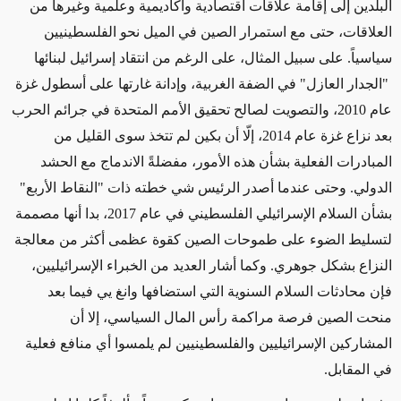
البلدين إلى إقامة علاقات اقتصادية وأكاديمية وعلمية وغيرها من
العلاقات،
حتى مع
استمرار الصين في الميل نحو الفلسطينيين
سياسياً. على سبيل المثال، على الرغم من انتقاد إسرائيل لبنائها
"الجدار العازل" في الضفة الغربية، وإدانة غارتها على أسطول غزة
عام 2010، والتصويت لصالح تحقيق الأمم المتحدة في جرائم الحرب
بعد نزاع غزة عام 2014، إلّا أن بكين لم تتخذ سوى القليل من
المبادرات الفعلية بشأن هذه
الأمور
، مفضلةً الاندماج مع الحشد
الدولي. وحتى عندما أصدر الرئيس شي خطته ذات "النقاط الأربع"
بشأن
السلام الإسرائيلي الفلسطيني في عام 2017، بدا أنها مصممة
لتسليط الضوء على طموحات الصين كقوة عظمى
أكثر من
معالجة
النزاع بشكل جوهري. وكما أشار العديد من الخبراء الإسرائيليين،
فإن محادثات السلام السنوية التي استضافها وانغ يي فيما بعد
منحت الصين فرصة مراكمة رأس المال السياسي، إلا أن
المشاركين الإسرائيليين والفلسطينيين لم يلمسوا أي منافع فعلية
في المقابل.