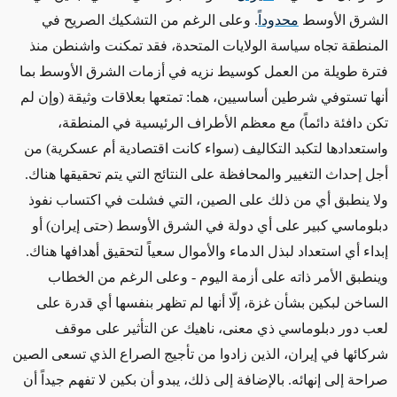
الشرق الأوسط
محدوداً
. وعلى الرغم من
التشكيك الصريح في
المنطقة تجاه
سياسة الولايات المتحدة،
فقد
تمكنت واشنطن منذ
فترة طويلة من العمل كوسيط نزيه في أزمات الشرق الأوسط بما
أنها تستوفي شرطين أساسيين، هما: تمتعها بعلاقات وثيقة
(وإن لم
تكن دافئة دائماً)
مع معظم الأطراف الرئيسية في المنطقة،
واستعدادها لتكبد التكاليف
(سواء كانت اقتصادية أم عسكرية)
من
أجل إحداث التغيير والمحافظة على النتائج التي يتم تحقيقها هناك.
ولا ينطبق أي من ذلك على الصين، التي فشلت في اكتساب نفوذ
دبلوماسي كبير على أي دولة في الشرق الأوسط
(حتى إيران)
أو
إبداء أي استعداد لبذل الدماء والأموال سعياً لتحقيق أهدافها هناك.
وينطبق الأمر ذاته على أزمة اليوم
- وعلى الرغم من الخطاب
الساخن لبكين بشأن غزة، إلّا أنها لم تظهر بنفسها أي قدرة على
لعب دور دبلوماسي ذي معنى، ناهيك عن التأثير على موقف
شركائها في إيران، الذين زادوا من تأجيج الصراع الذي تسعى الصين
صراحة إلى إنهائه
. بالإضافة إلى ذلك، يبدو أن بكين لا تفهم جيداً أن