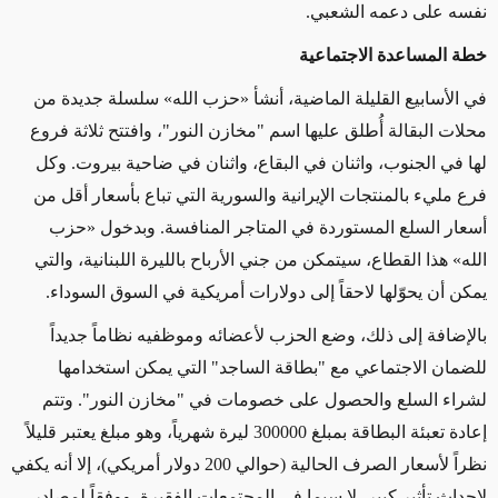
نفسه على دعمه الشعبي.
خطة المساعدة الاجتماعية
في الأسابيع القليلة الماضية، أنشأ «حزب الله» سلسلة جديدة من
محلات البقالة أُطلق عليها اسم "مخازن النور"، وافتتح ثلاثة فروع
لها في الجنوب، واثنان في البقاع، واثنان في ضاحية بيروت. وكل
فرع مليء بالمنتجات الإيرانية والسورية التي تباع بأسعار أقل من
أسعار السلع المستوردة في المتاجر المنافسة. وبدخول «حزب
الله» هذا القطاع، سيتمكن من جني الأرباح بالليرة اللبنانية، والتي
يمكن أن يحوّلها لاحقاً إلى دولارات أمريكية في السوق السوداء.
بالإضافة إلى ذلك، وضع الحزب لأعضائه وموظفيه نظاماً جديداً
للضمان الاجتماعي مع "بطاقة الساجد" التي يمكن استخدامها
لشراء السلع والحصول على خصومات في "مخازن النور". وتتم
إعادة تعبئة البطاقة بمبلغ 300000 ليرة شهرياً، وهو مبلغ يعتبر قليلاً
نظراً لأسعار الصرف الحالية (حوالي 200 دولار أمريكي)، إلا أنه يكفي
لإحداث تأثير كبير، لا سيما في المجتمعات الفقيرة. ووفقاً لمصادر