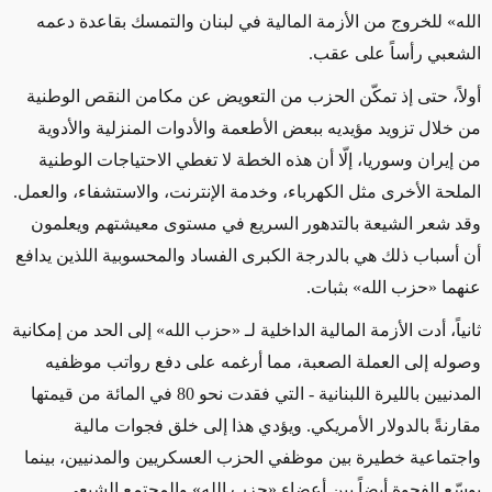
الله» للخروج من الأزمة المالية في لبنان والتمسك بقاعدة دعمه
الشعبي رأساً على عقب.
أولاً، حتى إذ تمكّن الحزب من التعويض عن مكامن النقص الوطنية
من خلال تزويد مؤيديه ببعض الأطعمة والأدوات المنزلية والأدوية
من إيران وسوريا، إلّا أن هذه الخطة لا تغطي الاحتياجات الوطنية
الملحة الأخرى مثل الكهرباء، وخدمة الإنترنت، والاستشفاء، والعمل.
وقد شعر الشيعة بالتدهور السريع في مستوى معيشتهم ويعلمون
أن أسباب ذلك هي بالدرجة الكبرى الفساد والمحسوبية اللذين يدافع
عنهما «حزب الله» بثبات.
ثانياً، أدت الأزمة المالية الداخلية لـ «حزب الله» إلى الحد من إمكانية
وصوله إلى العملة الصعبة، مما أرغمه على دفع رواتب موظفيه
المدنيين بالليرة اللبنانية - التي فقدت نحو 80 في المائة من قيمتها
مقارنةً بالدولار الأمريكي. ويؤدي هذا إلى خلق فجوات مالية
واجتماعية خطيرة بين موظفي الحزب العسكريين والمدنيين، بينما
يوسّع الفجوة أيضاً بين أعضاء «حزب الله» والمجتمع الشيعي