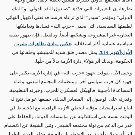
نظرها، إن التغييرات التي حدّدها "صندوق النقد الدولي" و"البنك
الدولي" ومؤتمر "سيدر" الذي ترعاه فرنسا قد تعني الانهيار النهائي
لطبقتها السياسية، التي يحمي «حزب الله» فسادها وتعاملاتها
التجارية غير المشروعة ويشجّعها أيضاً. وبالفعل، فإن ظهور طبقة
سياسية علمانية أكثر استقلالية ت
عكس
مبادئ
تظاهرات
تشرين
الأول
/
أكتوبر
2019
يمثل مصدر قلق شديد للميليشيا وحلفائها في
الحكومة، ولذلك آثر هؤلاء إدارة الأزمة بدلاً من حلّها.
وحتى الآن، تفوقت جهود «حزب الله» في إدارة الأزمة بكثير على
جهود كل حزب سياسي آخر، ومنظمات المجتمع المدني، وقناة
المساعدة الأجنبية. فالهيكل العسكري للحزب، وخبرته التنظيمية،
وقدرته على الوصول إلى المصادر البديلة، جميعها عوامل تتيح له
اتباع استراتيجيات مؤقتة لتخطي الأزمة الراهنة، مع الاحتفاظ في
الوقت نفسه على استقلاليته عن مؤسسات الدولة، والحفاظ على
قدر من الدعم من نواة مجتمعه الشيعي، وثني الشيعة عن الانضمام
إلى أي جولات أخرى من الاضطرابات العامة. وعلى المدى الطويل،