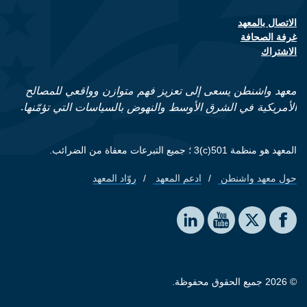
الاتصال بالمعهد
Footer contact links
غرفة الصحافة
الاشتراك
معهد واشنطن يسعى إلى تعزيز فهم متوازن وواقعي للمصالح
الأمريكية في الشرق الأوسط والنهوض بالسياسات التي تؤمّنها.
المعهد هو منظمة 501(c)3 ؛ جميع التبرعات معفاة من الضرائب.
حول معهد واشنطن
ادعم المعهد
روّاد المعهد
Footer quick links
Social media
The Washington Institute on LinkedIn
The Washington Institute on YouTube
The Washington Institute on Facebook
The Washington Institute on X
© 2026 جميع الحقوق محفوظة.