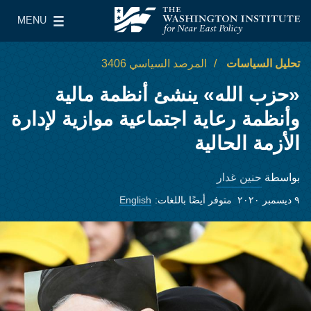
Skip to main content
MENU
معهد واشنطن لسياسات الشرق الأدنى
le Main Menu
تحليل السياسات
المرصد السياسي 3406
«حزب الله» ينشئ أنظمة مالية
وأنظمة رعاية اجتماعية موازية لإدارة
الأزمة الحالية
حنين غدار
بواسطة
٩ ديسمبر ٢٠٢٠
متوفر أيضًا باللغات:
English