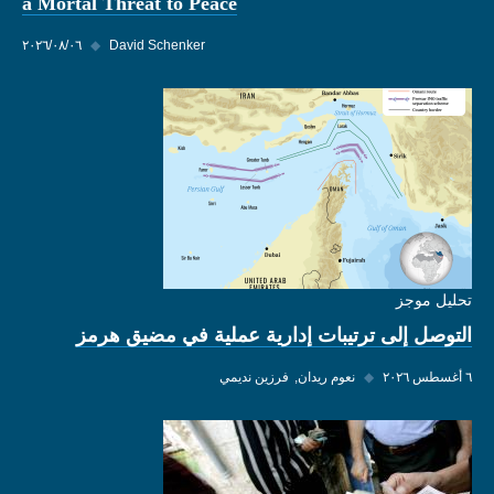
a Mortal Threat to Peace
David Schenker
◆
٠٦‏/٠٨‏/٢٠٢٦
تحليل موجز
التوصل إلى ترتيبات إدارية عملية في مضيق هرمز
٦ أغسطس ٢٠٢٦
◆
نعوم ريدان
فرزين نديمي