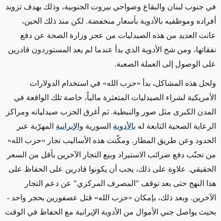
في جنوب لبنان والبقاع وضواحي بيروت الجنوبية، وذلك بهدف تزويد
أفراده وموظفيه بالأدوية بأسعار منخفضة. لكن منذ ذلك الحين،
عانت العديد من هذه الصيدليات من عجز وزارة الصحة عن دفع
نفقاتها، ومن شح الأدوية الذي بدأ عندما لم يعد المستوردون قادرين
على الوصول إلى العملة الصعبة.
ولحل هذه المشاكل، بدأ «حزب الله» في استخدام الدولارات
الأمريكية لشراء الصيدليات المتعثرة مالياً، خاصة تلك الواقعة في
المدن الكبرى مثل صور والنبطية. ثم أغرق الحزب صيدلياته ومراكز
الرعاية الصحية التابعة له
بالأدوية
السورية
والإيرانية
المهرّبة عبر
الحدود وعن طريق المطار. ومكّنت هذه الأساليب تجار «حزب الله»
من تجنّب دفع ضرائب الاستيراد وبيع التجار الآخرين بأقل من السعر
الحقيقي. علاوة على ذلك، يجب أن يكونوا قادرين على الحفاظ على
هذا النهج حتى بعد توقف "المصرف المركزي" عن دعم التجار
الآخرين. وبعد ذلك، بإمكان «حزب الله» قتل عصفورين بحجر واحد -
بحيث يواصل جني الأموال من الأدوية الإيرانية مع الحفاظ في الوقت