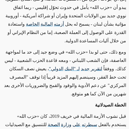
يبدو أن «حزب الله» يأمل في حدوث تحوّل إقليمي - ربما اتفاق
نووي جديد بين الولايات المتحدة وإيران أو شراكة أمريكية - أوروبية
مؤاتية بشأن لبنان - يسمح له بحل
أزمته
المالية
الخاصة
واستعادة
القدرة على الوصول إلى العملة الصعبة، إما من النظام الإيراني أو
من خلال آليات المساعدة الدولية.
ومع ذلك، حتى لو بدا «حزب الله» في وضع جيد إلى حد ما لمواجهة
العاصفة، فإن الشعب اللبناني - ومعه قاعدة الحزب الشعبية - ليس
كذلك. ووفقاً
لتقرير
جديد
لـ "البنك
الدولي"
، يعيش نصف السكان
تحت خط الفقر، وسينضم إليهم المزيد قريباً إذا توقف "المصرف
المركزي" عن دعم الأدوية والوقود والقمح والضروريات الأخرى بعد
شهرين من الآن كما هو متوقع.
الخطة الصيدلانية
قبل نشوب الأزمة المالية في خريف 2019، كان «حزب الله»
يستخدم بالفعل
سيطرته
على
وزارة
الصحة
للتنسيق مع الصيدليات