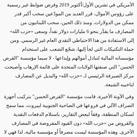
الأمريكي في تشرين الأول/أكتوبر 2019 وفرض ضوابط غير رسمية
على رؤوس الأموال، قرر العديد من المودّعين سحب أكبر قدر
ممكن من الدولارات. ومنذ ذلك الحين، سحب اللبنانيون من
المصارف ما يقدَّر بنحو 6 مليارات دولار نقداً، وسعى «حزب الله»
إلى الاستفادة من هذا الاحتياطي النقدي العام غير الرسمي. ومن
جملة التكتيكات التي لجأ إليها، شجّع الشعب على استخدام
مؤسساته المالية لتبادل أموالهم وإيداعها - لا سيما مؤسسة "القرض
الحسن" التي صنفتها الولايات المتحدة على قائمة الإرهاب وأصبحت
مركز الصيرفة الرئيسي لـ «حزب الله» والبديل عن المصارف
لناخبيه الشيعة.
وفي الآونة الأخيرة، قامت مؤسسة "القرض الحسن" بتركيب أجهزة
الصراف الآلي في فروعها في الضاحية الجنوبية لبيروت، مما سمح
لسكان المنطقة، وفقاً لبعض التقارير، باستلام الدفعات النقدية
والقروض من «حزب الله» دون القيود المفروضة في المصارف
الأخرى. وهذه المؤسسة ليست مصرفاً أو مؤسسة مالية، لذا فهي لا