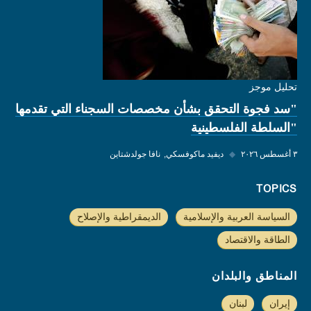
تحليل موجز
"سد فجوة التحقق بشأن مخصصات السجناء التي تقدمها
"السلطة الفلسطينية
٣ أغسطس ٢٠٢٦
◆
ديفيد ماكوفسكي
نافا جولدشتاين
TOPICS
السياسة العربية والإسلامية
الديمقراطية والإصلاح
الطاقة والاقتصاد
المناطق والبلدان
إيران
لبنان