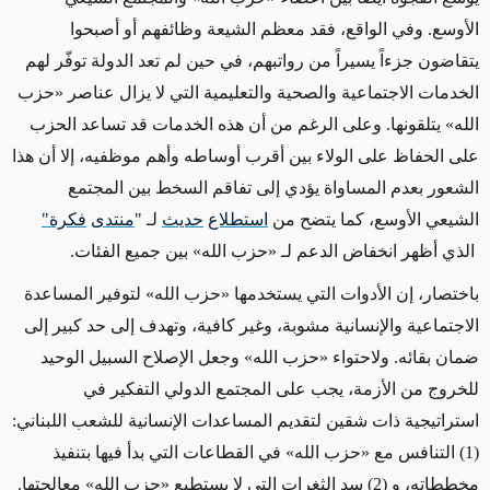
الأوسع. وفي الواقع، فقد معظم الشيعة وظائفهم أو أصبحوا
يتقاضون جزءاً يسيراً من رواتبهم، في حين لم تعد الدولة توفّر لهم
الخدمات الاجتماعية والصحية والتعليمية التي لا يزال عناصر «حزب
الله» يتلقونها. وعلى الرغم من أن هذه الخدمات قد تساعد الحزب
على الحفاظ على الولاء بين أقرب أوساطه وأهم موظفيه، إلا أن هذا
الشعور بعدم المساواة يؤدي إلى تفاقم السخط بين المجتمع
الشيعي الأوسع، كما يتضح من
استطلاع
حديث
لـ "
منتدى
فكرة"
الذي أظهر انخفاض الدعم لـ «حزب الله» بين جميع الفئات.
باختصار، إن الأدوات التي يستخدمها «حزب الله» لتوفير المساعدة
الاجتماعية والإنسانية مشوبة، وغير كافية، وتهدف إلى حد كبير إلى
ضمان بقائه. ولاحتواء «حزب الله» وجعل الإصلاح السبيل الوحيد
للخروج من الأزمة، يجب على المجتمع الدولي التفكير في
استراتيجية ذات شقين لتقديم المساعدات الإنسانية للشعب اللبناني:
(1) التنافس مع «حزب الله» في القطاعات التي بدأ فيها بتنفيذ
مخططاته، و (2) سد الثغرات التي لا يستطيع «حزب الله» معالجتها.