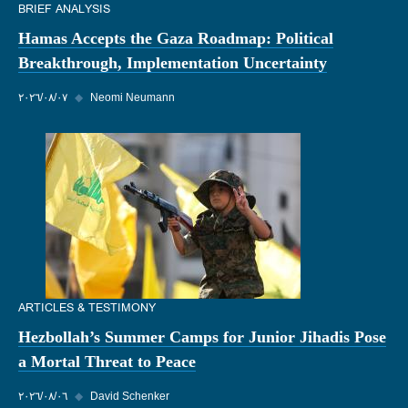
BRIEF ANALYSIS
Hamas Accepts the Gaza Roadmap: Political
Breakthrough, Implementation Uncertainty
Neomi Neumann
◆
٠٧‏/٠٨‏/٢٠٢٦
ARTICLES & TESTIMONY
Hezbollah’s Summer Camps for Junior Jihadis Pose
a Mortal Threat to Peace
David Schenker
◆
٠٦‏/٠٨‏/٢٠٢٦