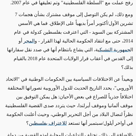
رفح عملت مع "السلطة الفلسطينية" وتم تعليقها في عام 2007.
ومع ذلك، لم يكن التوصل إلى موقف مشترك بشأن هجمات 7
تشرين الأول/أكتوبر أمراً بديهياً على الإطلاق. فما هي الأسس
المشتركة بين السويد
- التي اعترفت بفلسطين كدولة في عام
2014، حتى مع انتقاد الحكومة الحالية لهذا القرار -
و
المجر
أو
ال
جمهورية التشيك
ية
، التي يشاع بانتظام أنها في صدد نقل سفاراتها
إلى القدس في أعقاب قرار الولايات المتحدة عام 2018 بالقيام
بذلك؟
وبعيداً عن الاختلافات السياسية بين الحكومات الوطنية في "الاتحاد
الأوروبي"، يحدد التاريخ الحديث للدول الأوروبية تصوراتها المختلفة
اختلافاً جذرياً للصراع
في بعض الأحيان
: هل يمكن التوفيق بين
موقف ألمانيا وموقف أيرلندا، حيث يتردد صدى القضية الفلسطينية
نظراً لنضال البلاد
من أجل
التحرير الوطني، وحيث أعلنت الحكومة
في أواخر أيلول/سبتمبر أنها تستعد
للاعتراف بفلسطين
؟
بالإضافة إلى ذلك، تختلف التداعيات المحلية لهذه القضية من دولة