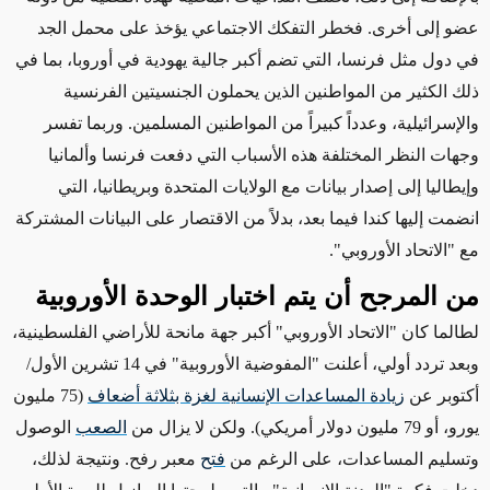
عضو إلى أخرى. فخطر التفكك الاجتماعي يؤخذ على محمل الجد
في دول مثل فرنسا، التي تضم أكبر جالية يهودية في أوروبا، بما في
ذلك الكثير من المواطنين الذين يحملون الجنسيتين الفرنسية
والإسرائيلية، وعدداً كبيراً من المواطنين المسلمين.
وربما تفسر
وجهات النظر المختلفة هذه الأسباب التي دفعت فرنسا وألمانيا
وإيطاليا إلى إصدار بيانات مع الولايات المتحدة وبريطانيا، التي
انضمت إليها كندا فيما بعد، بدلاً من الاقتصار على البيانات المشتركة
مع "الاتحاد الأوروبي".
من المرجح أن يتم اختبار الوحدة الأوروبية
لطالما كان "الاتحاد الأوروبي" أكبر جهة مانحة للأراضي الفلسطينية،
وبعد تردد أولي، أعلنت "
المفوضية الأوروبية
" في 14 تشرين الأول/
أكتوبر عن
زيادة المساعدات الإنسانية لغزة بثلاثة أضعاف
(75 مليون
يورو، أو 79 مليون دولار أمريكي).
ولكن لا يزال من
الصعب
الوصول
وتسليم المساعدات، على الرغم من
فتح
معبر رفح.
ونتيجة لذلك
،