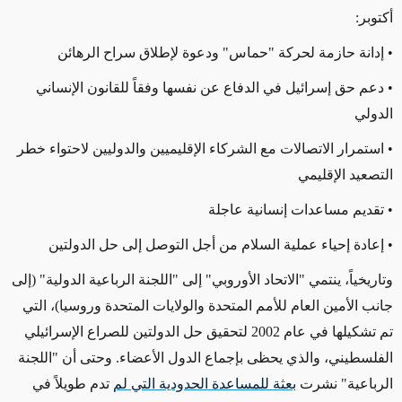
أكتوبر:
• إدانة حازمة لحركة "حماس" ودعوة لإطلاق سراح الرهائن
• دعم حق إسرائيل في الدفاع عن نفسها وفقاً للقانون الإنساني
الدولي
• استمرار الاتصالات مع الشركاء الإقليميين والدوليين لاحتواء خطر
التصعيد الإقليمي
• تقديم مساعدات إنسانية عاجلة
• إعادة إحياء عملية السلام من أجل التوصل إلى حل الدولتين
وتاريخياً،
ينتمي "الاتحاد الأوروبي" إلى "اللجنة الرباعية الدولية"
(إلى
جانب الأمين العام للأمم المتحدة والولايات المتحدة وروسيا)
، التي
تم تشكيلها
في عام 2002 لتحقيق حل الدولتين للصراع الإسرائيلي
الفلسطيني،
والذي
يحظى بإجماع الدول الأعضاء. وحتى أن "اللجنة
الرباعية" نشرت
بعثة للمساعدة الحدودية التي لم
تدم طويلاً
في