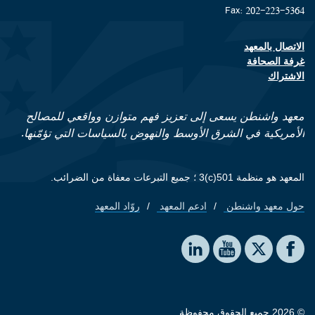
Fax: 202-223-5364
الاتصال بالمعهد
Footer contact links
غرفة الصحافة
الاشتراك
معهد واشنطن يسعى إلى تعزيز فهم متوازن وواقعي للمصالح
الأمريكية في الشرق الأوسط والنهوض بالسياسات التي تؤمّنها.
المعهد هو منظمة 501(c)3 ؛ جميع التبرعات معفاة من الضرائب.
حول معهد واشنطن
ادعم المعهد
روّاد المعهد
Footer quick links
Social media
The Washington Institute on LinkedIn
The Washington Institute on YouTube
The Washington Institute on Facebook
The Washington Institute on X
© 2026 جميع الحقوق محفوظة.