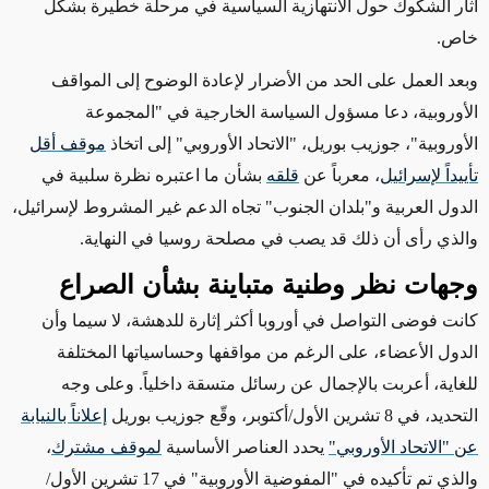
أثار الشكوك حول الانتهازية السياسية في مرحلة خطيرة بشكل
خاص.
وبعد العمل على الحد من الأضرار لإعادة الوضوح إلى المواقف
الأوروبية، دعا مسؤول السياسة الخارجية في "
المجموعة
الأوروبية
"، جوزيب بوريل، "الاتحاد الأوروبي" إلى اتخاذ
موقف أقل
تأييداً لإسرائيل
، معرباً عن
قلقه
بشأن ما اعتبره نظرة سلبية في
الدول العربية و"بلدان الجنوب" تجاه الدعم غير المشروط لإسرائيل،
والذي
رأى أن ذلك قد يصب في مصلحة روسيا في النهاية.
وجهات نظر وطنية متباينة بشأن الصراع
كانت فوضى التواصل في أوروبا أكثر إثارة للدهشة، لا سيما وأن
الدول الأعضاء، على الرغم من مواقفها وحساسياتها المختلفة
للغاية، أعربت بالإجمال عن رسائل متسقة داخلياً. وعلى وجه
التحديد، في 8 تشرين الأول/أكتوبر، وقّع جوزيب بوريل
إعلاناً بالنيابة
عن "الاتحاد الأوروبي"
يحدد العناصر الأساسية
لموقف مشترك
،
والذي
تم تأكيده في "
المفوضية الأوروبية
" في 17 تشرين الأول/