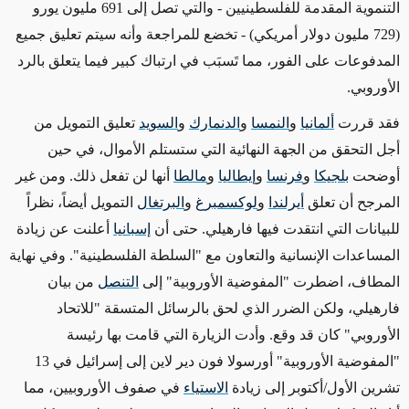
التنموية المقدمة للفلسطينيين
- والتي تصل إلى 691 مليون يورو
(729 مليون دولار أمريكي) -
تخضع للمراجعة وأنه سيتم تعليق جميع
المدفوعات على الفور، مما تَسبَب
في
ارتباك كبير فيما يتعلق
بالرد
الأوروبي
.
فقد قررت
ألمانيا
و
النمسا
و
الدنمارك
و
السويد
تعليق التمويل من
أجل التحقق من الجهة النهائية التي ستستلم الأموال، في حين
أوضحت
بلجيكا
و
فرنسا
و
إيطاليا
و
مالطا
أنها لن تفعل ذلك. ومن غير
المرجح أن تعلق
أيرلندا
و
لوكسمبرغ
و
البرتغال
التمويل أيضاً، نظراً
للبيانات التي انتقدت فيها فارهيلي.
حتى أن
إسبانيا
أعلنت عن زيادة
المساعدات الإنسانية والتعاون مع "السلطة الفلسطينية". وفي نهاية
المطاف، اضطرت "المفوضية الأوروبية" إلى
التنصل
من بيان
فارهيلي، ولكن الضرر
الذي لحق
بالرسائل
المتسقة
"للاتحاد
الأوروبي" كان قد وقع. وأدت الزيارة التي قامت بها رئيسة
"المفوضية الأوروبية" أورسولا فون دير لاين إلى إسرائيل في 13
تشرين الأول/أكتوبر إلى زيادة
الاستياء
في صفوف الأوروبيين، مما