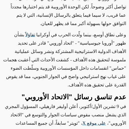
تواصل أكثر وضوحاً. لكن الوحدة الأوروبية قد
يتم اختبارها
مجدداً
عما قريب، لا سيما فيما يتعلق بالرسائل الإنسانية،
التي
لا يتم
التوافق حولها
بسهولة أكبر مما قد ي
ظهر للعيان.
وعلى نطاق أوسع، بينما ولّدت الحرب في أوكرانيا
تفاؤلاً
بشأن
ظهور "أوروبا جيوسياسية"
- "اتحاد أوروبي" قادر على تحديد
الأهداف الدولية الاستراتيجية المشتركة ونشر وسائل عملياتية
ملموسة لتحقيق هذه الأهداف -
كشفت الأحداث التي أعقبت هجمات
"حماس" انقسامات داخل المؤسسات الأوروبية وسلّطت الضوء
على غياب نهج استراتيجي واضح في الجوار الجنوبي، مما قد يقوض
القدرة على تحقيق هذه الأهداف.
عدم تناسق رسائل "الاتحاد الأوروبي"
في 9 تشرين الأول/أكتوبر، أعلن أوليفر فارهيلي، المسؤول المجري
الذي يشغل منصب مفوض سياسات الجوار والتوسع في "الاتحاد
الأوروبي"،
على موقع
X
، "تويتر" سابقاً، أن جميع المساعدات