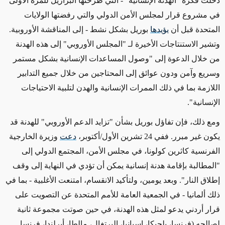
دخلت فكرة "الهدنة الإنسانية"
- التي طرحتها البرازيل للمرة الأولى
في مشروع قرار لمجلس الأمن الدولي والتي رفضتها الولايات
المتحدة قبل أن
يؤيدها
بوريل بشكل نشط -
إلى
المناقشة الأوروبية
.
وتشير الاستنتاجات الأخيرة لـ "المجلس الأوروبي" إلى هذه الهدنة
من خلال الدعوة إلى "وصول المساعدات الإنسانية بشكل مستمر
وسريع وآمن ودون عوائق إلى المحتاجين من خلال
جميع
التدابير
اللازمة بما في ذلك الممرات الإنسانية والهدن لتلبية الاحتياجات
الإنسانية".
ومع ذلك، فإن
تفاؤل بوريل بشأن "تزايد الدعم الأوروبي" للهدنة قد
يكون غير
مبرر
. ففي 24 تشرين الأول/أكتوبر،
دعت
وزيرة الخارجية
الفرنسية كاثرين كولونا، في مجلس الأمن، المجتمع الدولي إلى
"المطالبة بإقامة هدنة إنسانية يمكن أن تؤدي في النهاية إلى وقف
إطلاق النار".
وبعد يومين، ولتأكيد الانقسام، امتنعت الأغلبية - بما في
ذلك ألمانيا - في الجمعية العامة للأمم المتحدة عن التصويت على
قرار أردني يدعو لمثل هذه الهدنة، في حين صوتت مجموعة ثانية
لصالحه (فرنسا، بلجيكا، إسبانيا، البرتغال، مالطا، أيرلندا، فرنسا