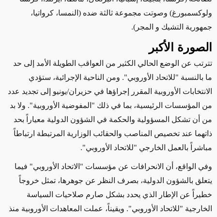
ولوكسمبورغ) وصوتت مجموعة ثالثة ضده (النمسا، كرواتيا،
جمهورية التشيك و المجر).
الصورة الأكبر
تترتب عن الوضع الحالي الكثير من العواقب الطويلة الأمد إلى حد
ما بالنسبة "للاتحاد الأوروبي". ومن الناحية الإجرائية، ستؤدي
الانتخابات الأوروبية المقرر إجراؤها في حزيران/يونيو إلى تجديد عدد
من المؤسسات الرئيسية، بما في ذلك "
المفوضية الأوروبية
". ولا بد
من أن تشكل المسؤولية
والحكمة
في الشؤون الدولية معياراً بحد
ذاتهما عند تخصيص المناصب والحقائب الوزارية المرتبطة ارتباطاً
مباشراً بالعمل الخارجي "للاتحاد الأوروبي".
وفي
الواقع،
أ
ن الانحرافات عن مؤسسات "الاتحاد الأوروبي" فيما
يتعلق بالشؤون الدولية، بصرف النظر عن جوهرها، تمثل خروجاً
خطيراً عن الإطار الذي يحدد بشكل صارم صلاحيات السياسة
الخارجية "للاتحاد الأوروبي". ويقيناً، عملت المعاهدات الأوروبية منذ