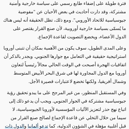
فترة طويلة على إضفاء طابع رسمي على سياسة خارجية وأمنية
مشتركة، وقد دارت أحاديث في بعض الأحيان عن "مفوضية
جيوسياسية للاتحاد الأوروبي".
ومع ذلك،
تظل الحقيقة أنه
ليس هناك
ما يُسمّى ب
سياسة خارجية أوروبية، لأن صنع القرار يقتصر على
الدول الأعضاء، ويخضع التصويت لقاعدة الإجماع.
وعلى المدى الطويل، سوف يكون من الأهمية بمكان أن تتبنى أوروبا
استراتيجية حقيقية في التعامل مع جوارها الجنوبي. وبجدر بالذكر أن
اتفاقيات الهجرة أصبحت في الوقت الحالي مجالاً رئيسياً لتعاون
أوروبا مع الدول المجاورة لها في شرق البحر الأبيض المتوسط
وشمال أفريقيا، ولكنها تخضع لاعتبارات قصيرة الأجل.
وفي المستقبل المنظور، من غير المرجح على ما يبدو تحقيق رؤية
جيوسياسية مشتركة في الجوار الجنوبي.
ويجب أن يدعو
ذلك
إلى
اتباع نهج حذر لتعزيز الآليات المؤسسية لأوروبا الجيوسياسية، لا
سيما من خلال التخلي عن قاعدة الإجماع لصالح صنع القرار من
قبل أغلبية مؤهلة في الشؤون الدولية، كما
تدعو ألمانيا
و
الدول ذات