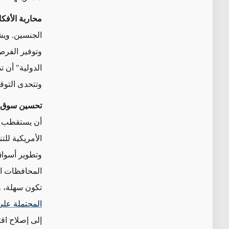
محاربة الأفك
الجنسين. ويش
وتوفير الفرص
الدولية" أن 
وتتحدى التوقع
تحسين سوق 
أن يستقطب الم
الأمريكية للت
وتطوير أسواق
المحافظات ال
تكون سهلة، و
المحتملة على
إلى إصلاح اق