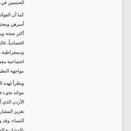
الجنسين في سوق
كما أن الفوائ
أسرهن ومجتمع
أكثر صحة ويب
اقتصادياً، غا
وديمقراطية. 
اجتماعية معز
مواجهة التط
ونظراً لهذه ا
موجّه نحو دع
الأردن الذي أ
تعزيز المشاري
النساء. وقد 
بالمشاريع الص