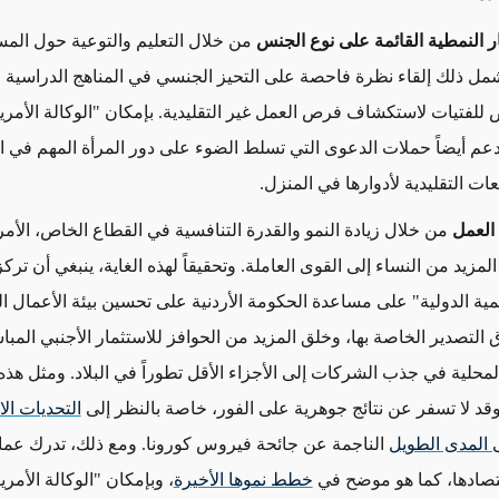
ار النمطية القائمة على نوع الجنس
من خلال التعليم والتوعية حول المس
مل ذلك إلقاء نظرة فاحصة على التحيز الجنسي في المناهج الدراسية ف
 للفتيات لاستكشاف فرص العمل غير التقليدية. بإمكان "الوكالة الأمريك
تدعم أيضاً حملات الدعوى التي تسلط الضوء على دور المرأة المهم في ا
ات التقليدية لأدوارها في المنزل.
العمل
من خلال زيادة النمو والقدرة التنافسية في القطاع الخاص، الأم
زيد من النساء إلى القوى العاملة. وتحقيقاً لهذه الغاية، ينبغي أن تركز
نمية الدولية" على مساعدة الحكومة الأردنية على تحسين بيئة الأعمال ال
 التصدير الخاصة بها، وخلق المزيد من الحوافز للاستثمار الأجنبي المب
محلية في جذب الشركات إلى الأجزاء الأقل تطوراً في البلاد. ومثل هذه
قد لا تسفر عن نتائج جوهرية على الفور، خاصة بالنظر إلى
التحديات الا
 المدى الطويل
الناجمة عن جائحة فيروس كورونا. ومع ذلك، تدرك عما
تصادها، كما هو موضح في
خطط نموها الأخيرة
، وبإمكان "الوكالة الأمري