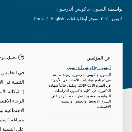
أليسون جاكوبس أندرسون
بواسطة
٤ يونيو ٢٠٢٠
متوفر أيضًا باللغات:
English
Farsi
تحليل موج
عن المؤلفين
أليسون جاكوبس أندرسون
في الخامس من
أليسون جاكوبس أندرسون، زميلة سابقة
في "برنامج فولبرايت للأبحاث في الأردن"
في الفترة 2018-2019، وتكمل حالياً شهادة
الدكتوراه في "كلية جاكسون للدراسات
("الوكالة ال
الدولية بجامعة واشنطن"، حيث تركز على
الشرق الأوسط، والجنس، والتنمية
الرخاء الاقت
الاقتصادية.
الاجتماعية بي
على التنمية ا