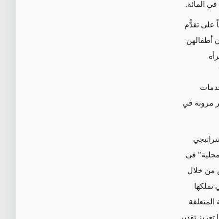
على تقدُّم
ن أطفالهن
رأة
خدمات
ر مرونة في
تراتيجي
محلية" في
ص من خلال
 تملكها
لمقاربة المتعلقة
 تعزيز تقدير