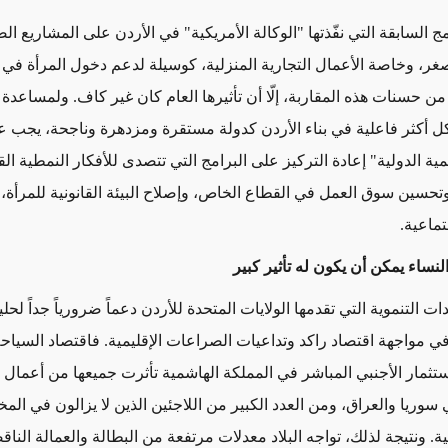
 السابقة التي نفّذتها "الوكالة الأمريكية" في الأردن على المشاريع ال
لصغر، وخاصة الأعمال التجارية المنزلية، كوسيلة لدعم دخول المرأة في
ن حسنات هذه المقاربة، إلّا أن تأثيرها العام كان غير كاف. ولمساعدة
ل أكثر فاعلية في بناء الأردن كدولة مستقرة ومزدهرة وناجحة، يجب عل
نمية الدولية" إعادة التركيز على البرامج التي تتصدى للأفكار النمطية ال
تحسين سوق العمل في القطاع الخاص، وإصلاح البيئة القانونية للمرأة، 
تماعية.
لنساء يمكن أن يكون له تأثير كبير
ت التنموية التي تقدمها الولايات المتحدة للأردن دعماً ضرورياً جداً لحل
 مواجهة اقتصاد راكد وتداعيات الصراعات الإقليمية. فاقتصاد السياح
استثمار الأجنبي المباشر في المملكة الهاشمية تأثرت جميعها من أعمال 
سوريا والعراق، ومن العدد الكبير من اللاجئين الذين لا يزالون في الم
ية. ونتيجة لذلك، تواجه البلاد معدلات مرتفعة من البطالة والعمالة الناق