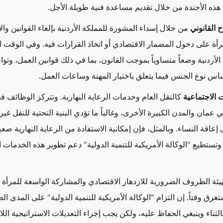
 هذه الأجندة من خلال تقديم مساعدة فنية طويلة الأجل.
 القانوني
من خلال إسداء المشورة للمملكة الأردنية بإلغاء القوانين وال
مرأة على دخول المضمار الاقتصادي أو اتخاذ القرارات فيه. وفي الوقت ال
الأردنية وضعاً متساوياً بموجب القانون، بما في ذلك قوانين العمل، وتواج
اس نوع الجنس فيما يتعلق باختيار المهنة وساعات العمل.
 الاجتماعية
كالنقل العام وخدمات الرعاية النهارية. وتتركز الوظائف ف
عمان والمدن الكبيرة الأخرى، وغالباً ما تؤدي البنية التحتية للنقل غير 
ى إعاقة النساء. وبالمثل، فإن إمكانية الاستفادة من الرعاية النهارية صعبة
تستطيع "الوكالة الأمريكية للتنمية الدولية" دعم تطوير هذه الخدمات ا
 تهيئة الظروف الضرورية للازدهار الاقتصادي والمشاركة الواسعة للمرأة 
تغرق وقتاً. إن التزام "الوكالة الأمريكية للتنمية الدولية" على المدى ال
الثناء وينبغي الحفاظ عليه، ولكن يجب إجراء التعديلات الاستراتيجية اللا