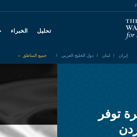
F
Main navigation
تحليل
الخبراء
ح
إيران
لبنان
دول الخليج العربي
جميع المناطق
Toggle List of
رة توفر
ردن