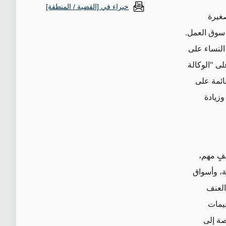
خبراء في [القضية / المنطقة]
صغيرة
 سوق العمل.
 النساء على
ى "الوكالة
قائمة على
وزيادة
يفٍ مهم،
ة، وأسواق
العنف
خيمات
صة إلى