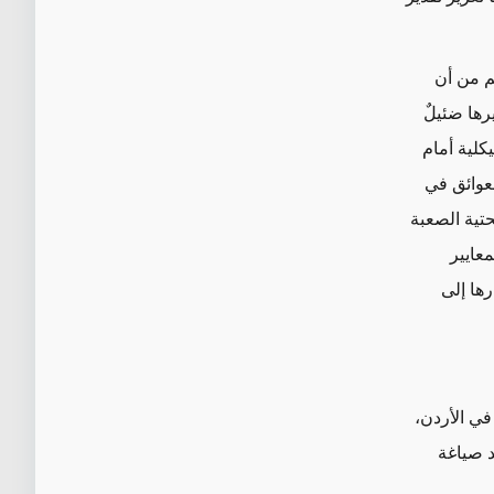
م من أن
رها ضئيلٌ
كلية أمام
لعوائق في
تحتية الصعبة
معايير
رها إلى
في الأردن،
د صياغة