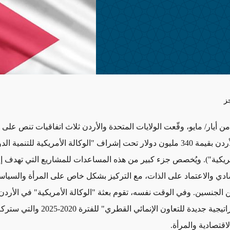
ز
 أيار/ مايو، وقّعت الولايات المتحدة والأردن ثلاث اتفاقيات تنص على 
التنمية في الأردن بقيمة 340 مليون دولار تحت إشراف "الوكالة الأمريكية للتنمية ال
أمريكية"). ويُخصص جزء كبير من هذه المساعدات للمشاريع التي تهدف إل
صادي والاعتماد على الذات، مع التركيز بشكل خاص على المرأة والسيا
ن الجنسين. وفي الوقت نفسه، تقوم بعثة "الوكالة الأمريكية" في الأردن ح
بصياغة "استراتيجية جديدة للتعاون الإنمائي القطري" لل
لاقتصادية والمرأة.