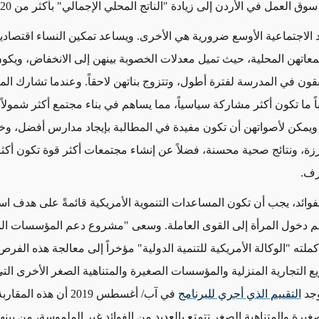
 العمل في الأردن إلى زيادة "الناتج المحلي الإجمالي" بأكثر من 20 في المائة.
د الاجتماعية الأوسع ضرورية هي الأخرى. ويساعد تمكين النساء اقتصادياً 
اتهن المحلية، حيث تميل معدلات الخصوبة بينهن إلى الانخفاض، ويكو
قون في المدرسة لفترة أطول، وتتزوج بناتهن لاحقاً. وعندما تشارك الم
لباً ما تكون أكثر مشاركة سياسياً، مما يساهم في بناء مجتمع أكثر شمولاً
ويمكن لأصواتهن أن تكون مفيدة في المطالبة بإيجاد مدارس أفضل، و
زة، ونتائج صحية محسنة، فضلاً عن إنشاء مجتمعات أكثر قوة تكون أكث
رف.
لفوائد، يجب أن تكون المساعدات التنموية الأمريكية قائمةً على هدف اس
م دخول المرأة إلى القوى العاملة. وسعى "مشروع دعم المؤسسات ال
كملته "الوكالة الأمريكية للتنمية الدولية" مؤخراً إلى معالجة هذه الفر
ع التجارية المنزلية والمؤسسات الصغيرة والمتناهية الصغر الأخرى التي
وجد
التقييم الذي أجري للبرنامج
في آب/ أغسطس 2019 أن هذه ا
غيرة والمتناهية الصغر تتمتع بالعديد من الفوائد غير الملموسة، من بينها