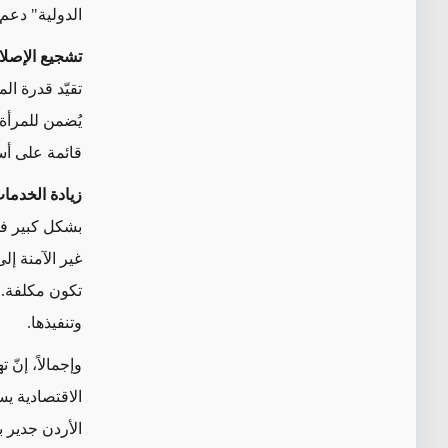
الدولية" دعم
تشجيع الإصلاح
تقيّد قدرة ال
يُضمن للمرأة 
قائمة على أس
زيادة الخدمات
بشكل كبير في 
غير الآمنة إل
تكون مكلفة. و
وتنفيذها.
وإجمالاً، إنّ
الاقتصادية يس
الأردن جدير ب