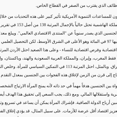
ظائف الذي يقترب من الصفر في القطاع الخاص.
ن للمساعدات التنموية الأمريكية تأثير كبير على هذه التحديات من خلال
الأردنية. فالمملكة الهاشمية تحتل حالياً بالإجمال الم
الجنسين الذي يصدر سنوياً عن "المنتدى الاقتصادي العالمي". ويبلغ معد
لدى النساء فيها 97 في المائة وهو الأعلى في الشرق الأوسط، لكن التحصيل العلمي
قتصادية وفرص اقتصادية للنساء - وعلى هذا الصعيد احتل الأردن المرتبة
زاً فقط المغرب، وإيران، والمملكة العربية السعودية والهند، وباكستان، وا
وسوريا، والعراق. وبالمثل، احتل المرتبة 113 في التمكين السياسي للمرأة
تاج إلى قرن من الزمن لإغلاق هذه الفجوات بين الجنسين بمعدل التقدم ا
واة بين الجنسين هدفاً مهماً في حد ذاته لأنه يمنح المرأة الارتياح الشخ
شرية واستقلالها المالي. ومع ذلك، يجب السعي إلى تحقيق هذا الهدف أيض
ن أرباح الدولة الصافية. فإشراك المرأة يمكن أن يساعد في تسريع وتير
عزيز اقتصاد أقل عرضة للأزمات. على سبيل المثال، قد يؤدي إغلاق الفج