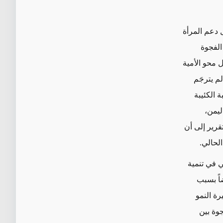
 دعم المرأة
رتبة 138 من أصل 153 في تقرير الفجوة
ل محو الأمية
 لم يترجَم
 الكئيبة
ليمن،
. وخلص التقرير إلى أن
لحالي.
صي في تنمية
اً بسبب
ة النمو
وة بين