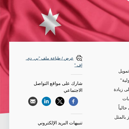
عرض / طباعة ملف "پي. دي.
إف."
تمويل
دولية"
شارك على مواقع التواصل
ى زيادة
الاجتماعي
سات
الياً
فترة 2020-2025 والتي ستركز بالمثل
تنبيهات البريد الإلكتروني