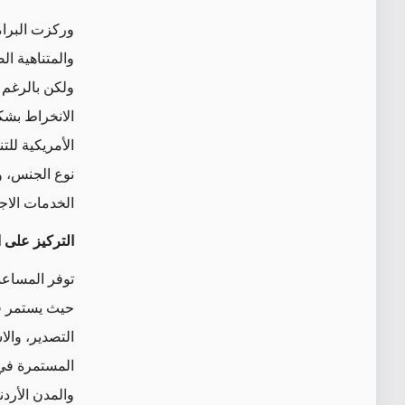
وركزت البرامج
والمتناهية ا
ولكن بالرغم م
الانخراط بشك
الأمريكية للت
نوع الجنس، و
الخدمات الاج
التركيز على ا
توفر المساعدا
حيث يستمر في
التصدير، وال
المستمرة في 
والمدن الأردن