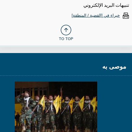
تنبيهات البريد الإلكتروني
خبراء في [القضية / المنطقة]
TO TOP
موصى به