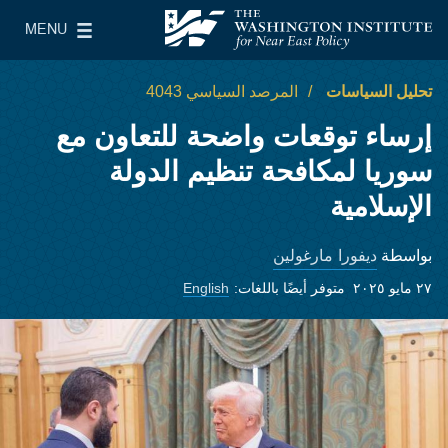
Skip to main content
MENU
معهد واشنطن لسياسات الشرق الأدنى
le Main Menu
تحليل السياسات
المرصد السياسي 4043
إرساء توقعات واضحة للتعاون مع
سوريا لمكافحة تنظيم الدولة
الإسلامية
ديفورا مارغولين
بواسطة
٢٧ مايو ٢٠٢٥
متوفر أيضًا باللغات:
English