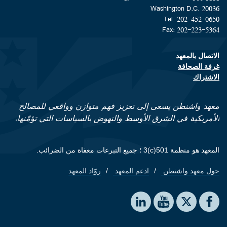
Washington D.C. 20036
Tel: 202-452-0650
Fax: 202-223-5364
الاتصال بالمعهد
Footer contact links
غرفة الصحافة
الاشتراك
معهد واشنطن يسعى إلى تعزيز فهم متوازن وواقعي للمصالح
الأمريكية في الشرق الأوسط والنهوض بالسياسات التي تؤمّنها.
المعهد هو منظمة 501(c)3 ؛ جميع التبرعات معفاة من الضرائب.
حول معهد واشنطن
ادعم المعهد
روّاد المعهد
Footer quick links
Social media
The Washington Institute on LinkedIn
The Washington Institute on YouTube
The Washington Institute on Facebook
The Washington Institute on X