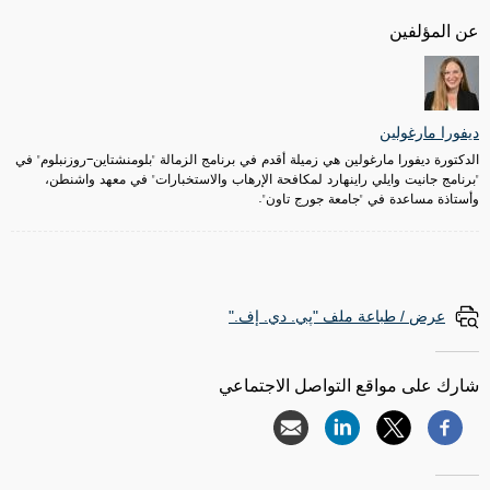
عن المؤلفين
ديفورا مارغولين
الدكتورة ديفورا مارغولين هي زميلة أقدم في برنامج الزمالة "بلومنشتاين-روزنبلوم" في
"برنامج جانيت وايلي راينهارد لمكافحة الإرهاب والاستخبارات" في معهد واشنطن،
وأستاذة مساعدة في "جامعة جورج تاون".
عرض / طباعة ملف "پي. دي. إف."
شارك على مواقع التواصل الاجتماعي