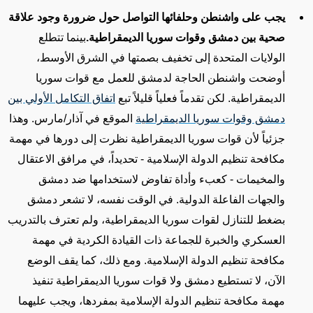
يجب على واشنطن وحلفائها التواصل حول ضرورة وجود علاقة
صحية بين دمشق وقوات سوريا الديمقراطية
.
بينما تتطلع
الولايات المتحدة إلى تخفيف بصمتها في الشرق الأوسط،
أوضحت واشنطن الحاجة لدمشق للعمل مع قوات سوريا
الديمقراطية. لكن تقدماً فعلياً قليلاً تبع
اتفاق التكامل الأولي بين
دمشق وقوات سوريا الديمقراطية
الموقع في آذار/مارس. وهذا
جزئياً لأن قوات سوريا الديمقراطية نظرت إلى دورها في مهمة
مكافحة تنظيم الدولة الإسلامية - تحديداً، في مرافق الاعتقال
والمخيمات - كعبء وأداة تفاوض لاستخدامها ضد دمشق
والجهات الفاعلة الدولية. في الوقت نفسه، لا تشعر دمشق
بضغط للتنازل لقوات سوريا الديمقراطية، ولم تعترف بالتدريب
العسكري والخبرة للجماعة ذات القيادة الكردية في مهمة
مكافحة تنظيم الدولة الإسلامية. ومع ذلك، كما يقف الوضع
الآن، لا تستطيع دمشق ولا قوات سوريا الديمقراطية تنفيذ
مهمة مكافحة تنظيم الدولة الإسلامية بمفردها، ويجب عليهما