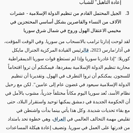
إعادة التأهيل" للشباب
الجيل المحتمل القادم من تنظيم الدولة الإسلامية - عشرات
الآلاف من النساء والقاصرين بشكل أساسي المحتجزين في
مخيمي الاعتقال الهول وروج في شمال شرق سوريا
لقد لوحت إدارتا ترامب بالانسحاب من سوريا. وفي الوقت المؤقت،
في آذار/مارس 2023،
قال
رئيس القيادة المركزية الجنرال مايكل
كوريلا: "إذا غادرنا سوريا وإذا لم تستطع قوات سوريا الديمقراطية
محاربة تنظيم الدولة الإسلامية بمفردها، فيمكنكم أن تروا اقتحاماً
للسجون. يمكنكم أن تروا التطرف في الهول. وتقديرنا أن تنظيم
الدولة الإسلامية سيعود في غضون عام إلى عامين". لكن مع رحيل
نظام الأسد، تُعد سوريا اليوم مكاناً مختلفاً جذرياً، مشوب بالأمل في
أن الحكومة الجديدة في دمشق يمكنها توحيد واستقرار البلاد، حتى
مع بقاء تحديات شديدة. وكل هذا يأتي بينما بدأت واشنطن في
تقليص مهمة التحالف العالمي في
العراق
، وهي خطوة تحد بامتداد
من قدرتها على العمل في سوريا. وتضيف إعادة هيكلة المساعدات