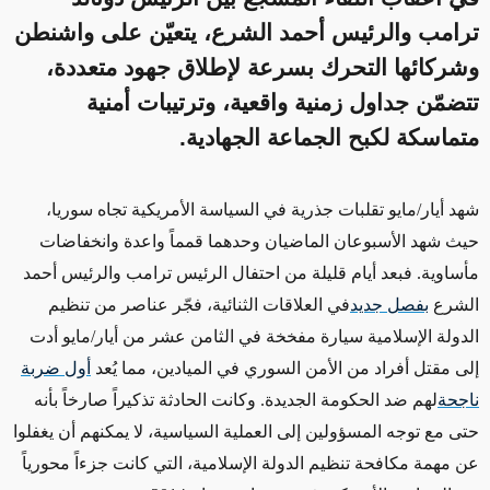
ترامب والرئيس أحمد الشرع، يتعيّن على واشنطن
وشركائها التحرك بسرعة لإطلاق جهود متعددة،
تتضمّن جداول زمنية واقعية، وترتيبات أمنية
متماسكة لكبح الجماعة الجهادية.
شهد أيار/مايو تقلبات جذرية في السياسة الأمريكية تجاه سوريا،
حيث شهد الأسبوعان الماضيان وحدهما قمماً واعدة وانخفاضات
مأساوية. فبعد أيام قليلة من احتفال الرئيس ترامب والرئيس أحمد
الشرع
بفصل جديد
في العلاقات الثنائية، فجّر عناصر من تنظيم
الدولة الإسلامية سيارة مفخخة في الثامن عشر من أيار/مايو أدت
إلى مقتل أفراد من الأمن السوري في الميادين، مما يُعد
أول ضربة
ناجحة
لهم ضد الحكومة الجديدة. وكانت الحادثة تذكيراً صارخاً بأنه
حتى مع توجه المسؤولين إلى العملية السياسية، لا يمكنهم أن يغفلوا
عن مهمة مكافحة تنظيم الدولة الإسلامية، التي كانت جزءاً محورياً