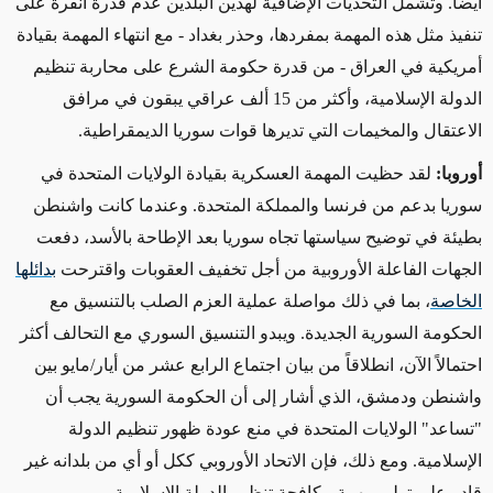
أيضاً. وتشمل التحديات الإضافية لهذين البلدين عدم قدرة أنقرة على
تنفيذ مثل هذه المهمة بمفردها، وحذر بغداد - مع انتهاء المهمة بقيادة
أمريكية في العراق - من قدرة حكومة الشرع على محاربة تنظيم
الدولة الإسلامية، وأكثر من 15 ألف عراقي يبقون في مرافق
الاعتقال والمخيمات التي تديرها قوات سوريا الديمقراطية
.
أوروبا
:
لقد حظيت المهمة العسكرية بقيادة الولايات المتحدة في
سوريا بدعم من فرنسا والمملكة المتحدة. وعندما كانت واشنطن
بطيئة في توضيح سياستها تجاه سوريا بعد الإطاحة بالأسد، دفعت
الجهات الفاعلة الأوروبية من أجل تخفيف العقوبات واقترحت
بدائلها
الخاصة
، بما في ذلك مواصلة عملية العزم الصلب بالتنسيق مع
الحكومة السورية الجديدة. ويبدو التنسيق السوري مع التحالف أكثر
احتمالاً الآن، انطلاقاً من بيان اجتماع الرابع عشر من أيار/مايو بين
واشنطن ودمشق، الذي أشار إلى أن الحكومة السورية يجب أن
"تساعد" الولايات المتحدة في منع عودة ظهور تنظيم الدولة
الإسلامية. ومع ذلك، فإن الاتحاد الأوروبي ككل أو أي من بلدانه غير
قادر على تولي مهمة مكافحة تنظيم الدولة الإسلامية
.