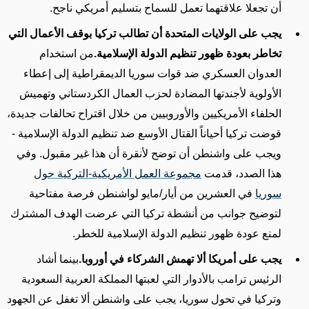
أن تجعلا علاقتهما تعمل للسماح بتسليم أمريكي ناجح
.
يجب على الولايات المتحدة أن تطالب تركيا بوقف الأعمال التي
تخاطر بعودة ظهور تنظيم الدولة الإسلامية
.
من استخدام
العدوان العسكري ضد قوات سوريا الديمقراطية إلى إعطاء
الأولوية لأجندتها المضادة لحزب العمال الكردستاني وتهميش
الحلفاء الأمريكيين والأوروبيين من خلال اقتراح تحالفات جديدة،
قوضت تركيا أحياناً القتال الأوسع ضد تنظيم الدولة الإسلامية -
ويجب على واشنطن أن توضح لأنقرة أن هذا غير مقبول. وفي
هذا الصدد، قدمت
مجموعة العمل الأمريكية-التركية حول
سوريا
في العشرين من أيار/مايو لواشنطن فرصة مفتاحية
لتوضيح جوانب من أنشطة تركيا التي عرضت الهدف المشترك
لمنع عودة ظهور تنظيم الدولة الإسلامية للخطر
.
يجب على أمريكا ألا تهمش الشركاء في أوروبا
.
بينما أشاد
الرئيس ترامب بالأدوار التي لعبتها المملكة العربية السعودية
وتركيا في تحول سوريا، يجب على واشنطن ألا تغفل عن الجهود