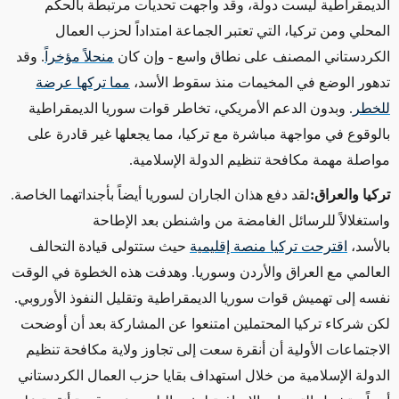
الديمقراطية ليست دولة، وقد واجهت تحديات مرتبطة بالحكم
المحلي ومن تركيا، التي تعتبر الجماعة امتداداً لحزب العمال
الكردستاني المصنف على نطاق واسع - وإن كان
منحلاً مؤخراً
.
وقد
تدهور الوضع في المخيمات منذ سقوط الأسد،
مما تركها عرضة
للخطر
.
وبدون الدعم الأمريكي، تخاطر قوات سوريا الديمقراطية
بالوقوع في مواجهة مباشرة مع تركيا، مما يجعلها غير قادرة على
مواصلة مهمة مكافحة تنظيم الدولة الإسلامية
.
تركيا والعراق
:
لقد دفع هذان الجاران لسوريا أيضاً بأجنداتهما الخاصة.
واستغلالاً للرسائل الغامضة من واشنطن بعد الإطاحة
بالأسد،
اقترحت تركيا منصة إقليمية
حيث ستتولى قيادة التحالف
العالمي مع العراق والأردن وسوريا. وهدفت هذه الخطوة في الوقت
نفسه إلى تهميش قوات سوريا الديمقراطية وتقليل النفوذ الأوروبي.
لكن شركاء تركيا المحتملين امتنعوا عن المشاركة بعد أن أوضحت
الاجتماعات الأولية أن أنقرة سعت إلى تجاوز ولاية مكافحة تنظيم
الدولة الإسلامية من خلال استهداف بقايا حزب العمال الكردستاني