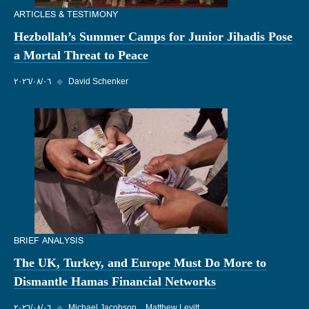
ARTICLES & TESTIMONY
Hezbollah’s Summer Camps for Junior Jihadis Pose
a Mortal Threat to Peace
David Schenker
◆
٠٦‏/٠٨‏/٢٠٢٦
BRIEF ANALYSIS
The UK, Turkey, and Europe Must Do More to
Dismantle Hamas Financial Networks
Matthew Levitt
Michael Jacobson
◆
٠٦‏/٠٨‏/٢٠٢٦