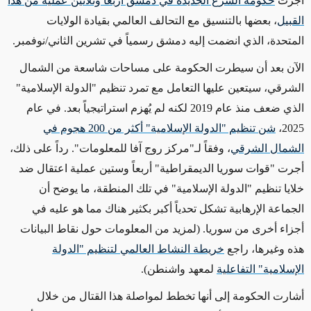
أجرت
حكومة الشرع الجديدة في دمشق أربعاً وثلاثين عملية من هذا
القبيل
، بعضها بالتنسيق مع التحالف العالمي بقيادة الولايات
المتحدة، الذي انضمت إليه دمشق رسمياً في تشرين الثاني/نوفمبر
.
الآن بعد أن سيطرت الحكومة على مساحات شاسعة من الشمال
الشرقي، سيتعين عليها التعامل مع تمرد تنظيم "الدولة الإسلامية"
الذي ضعف منذ عام 2019 لكنه لم يُهزم استراتيجياً بعد. في عام
2025،
شن تنظيم "الدولة الإسلامية" أكثر من 200 هجوم في
الشمال الشرقي
، وفقاً لـ"مركز روج آفا للمعلومات". رداً على ذلك،
أجرت "قوات سوريا الديمقراطية" أربعاً وستين عملية اعتقال ضد
خلايا تنظيم "الدولة الإسلامية" في تلك المنطقة، ما يوضح أن
الجماعة الإرهابية تشكل تحدياً أكبر بكثير هناك مما هو عليه في
أجزاء أخرى من سوريا. (لمزيد من المعلومات حول نقاط البيانات
هذه وغيرها، راجع
خريطة النشاط العالمي لتنظيم "الدولة
الإسلامية" التفاعلية
لمعهد واشنطن
).
أشارت الحكومة إلى أنها تخطط لمواصلة هذا القتال من خلال