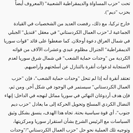
تحت "حزب المساواة والديمقراطية الشعبية" (المعروف أيضاً
بحزب "ديم")
.
خارج تركيا، مع ذلك، رفضت العديد من الشخصيات في القيادة
الجماعية لـ"حزب العمال الكردستاني" في معقل "قنديل" الجبلي
في شمال العراق دعوة أوجلان. كما ضغطوا على قائد "قوات سوريا
الديمقراطية" الجنرال مظلوم عبدي وعشرات الآلاف من قواته
الكردية من "وحدات حماية الشعب" في شمال شرق سوريا لعدم
الاستجابة لدعوات أنقرة بالتنازل عن أسلحتهم وأراضيهم
.
تعتقد أنقرة أنه إذا لم تنحل "وحدات حماية الشعب"، فإن "حزب
العمال الكردستاني" سيستمر في الوجود في شكل آخر. ومن ثم،
فإن هدف أردوغان النهائي في سوريا مماثل لنهجه في الداخل: إنهاء
النضال الكردي المسلح وتحويل الحركة إلى ما يعادل "حزب ديم
جنوب"، أي قوة سياسية بحتة. تجاه هذا الهدف، ينسق بشكل وثيق
السياسات مع الرئيس الشرع بشأن استقرار سوريا ومركزيتها،
وتوجيه تلك العملية نحو حل "حزب العمال الكردستاني"/"وحدات