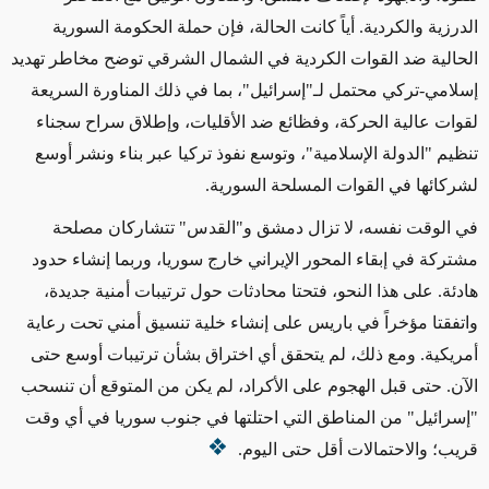
الدرزية والكردية. أياً كانت الحالة، فإن حملة الحكومة السورية
الحالية ضد القوات الكردية في الشمال الشرقي توضح مخاطر تهديد
إسلامي-تركي محتمل لـ"إسرائيل"، بما في ذلك المناورة السريعة
لقوات عالية الحركة، وفظائع ضد الأقليات، وإطلاق سراح سجناء
تنظيم "الدولة الإسلامية"، وتوسع نفوذ تركيا عبر بناء ونشر أوسع
لشركائها في القوات المسلحة السورية
.
في الوقت نفسه، لا تزال دمشق و"القدس" تتشاركان مصلحة
مشتركة في إبقاء المحور الإيراني خارج سوريا، وربما إنشاء حدود
هادئة. على هذا النحو، فتحتا محادثات حول ترتيبات أمنية جديدة،
واتفقتا مؤخراً في باريس على إنشاء خلية تنسيق أمني تحت رعاية
أمريكية. ومع ذلك، لم يتحقق أي اختراق بشأن ترتيبات أوسع حتى
الآن. حتى قبل الهجوم على الأكراد، لم يكن من المتوقع أن تنسحب
"إسرائيل" من المناطق التي احتلتها في جنوب سوريا في أي وقت
قريب؛ والاحتمالات أقل حتى اليوم
.