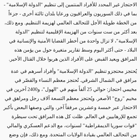
الاحتجاز غير المحدد للأفراد المنتمين إلى تنظيم "الدولة الإسلامية" -
بما في ذلك السوريون والعراقيون ورعايا بلدان ثالثة أخرى - جزءاً
من الخطة طويلة الأجل للتحالف العالمي لهزيمة التنظيم. ومع ذلك،
بعد أكثر من ست سنوات من الهزيمة الإقليمية لتنظيم "الدولة
الإسلامية"، لا تزال واحدة من أخطر القضايا الأمنية والإنسانية في
البلاد - حتى أكثر اليوم وسط تقارير متغيرة حول من يؤمن هذه
المرافق ويعيد القبض على الأفراد الذين هربوا خلال القتال الأخير
.
يُحتجز محتجزو تنظيم "الدولة الإسلامية" وأفراد أسرهم في عدة
مرافق في الشمال الشرقي. تُحتجز معظم النساء والقصّر في
مخيمي احتجاز: حوالي 25 ألفاً منهم في "الهول"، و2400 آخرين في
مخيم "روج" الأصغر. ويُحتجز معظم التسعة آلاف رجل ومراهق في
الاحتجاز عبر خمسة وعشرين مرفقاً آخر، والتي وصفها البعض بأكبر
تجمع للإرهابيين في العالم. ظلت كل هذه المرافق تحت سيطرة
"قوات سوريا الديمقراطية" لسنوات، مع الدعم العسكري والمالي
من التحالف العالمي بقيادة الولايات المتحدة. ومع ذلك، فإن وضع