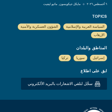
٦ أغسطس ٢٠٢٦
◆
مايكل جيكوبسون
ماثيو ليفيت
TOPICS
السياسة العربية والإسلامية
الشؤون العسكرية والأمنية
الإرهاب
المناطق والبلدان
إسرائيل
سوريا
تركيا
ابق على اطلاع
سجِّل لتلقي الاشعارات بالبريد الألكتروني