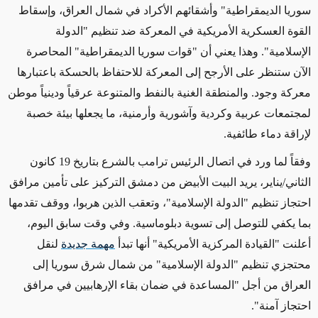
سوريا الديمقراطية" وأشقائهم الأكراد في شمال العراق، وإسقاط
القوة العسكرية الأمريكية في المعركة ضد تنظيم "الدولة
الإسلامية". وهذا يعني أن "قوات سوريا الديمقراطية" المحاصرة
الآن ستنظر على الأرجح إلى المعركة للاحتفاظ بالحسكة باعتبارها
معركة وجود. والمنطقة الغنية بالنفط والمتنوعة عرقياً ودينياً موطن
لمجتمعات عربية وكردية وآشورية وأرمنية، ما يجعلها بيئة خصبة
لإراقة دماء طائفية
.
وفقاً لما ورد في اتصال الرئيس ترامب بالشرع بتاريخ 19 كانون
الثاني/يناير، يريد البيت الأبيض من دمشق التركيز على تأمين مرافق
احتجاز تنظيم "الدولة الإسلامية"، وتعقب الذين هربوا، ووقف تقدمها
بما يكفي للتوصل إلى تسوية دبلوماسية. وفي وقت سابق اليوم،
أعلنت "القيادة المركزية الأمريكية" أنها تبدأ
مهمة جديدة
لنقل
محتجزي تنظيم "الدولة الإسلامية" من شمال شرق سوريا إلى
العراق من أجل "المساعدة في ضمان بقاء الإرهابيين في مرافق
احتجاز آمنة
".