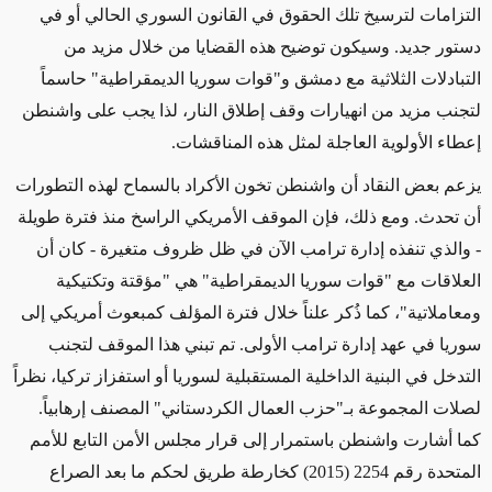
التزامات لترسيخ تلك الحقوق في القانون السوري الحالي أو في
دستور جديد. وسيكون توضيح هذه القضايا من خلال مزيد من
التبادلات الثلاثية مع دمشق و"قوات سوريا الديمقراطية" حاسماً
لتجنب مزيد من انهيارات وقف إطلاق النار، لذا يجب على واشنطن
إعطاء الأولوية العاجلة لمثل هذه المناقشات
.
يزعم بعض النقاد أن واشنطن تخون الأكراد بالسماح لهذه التطورات
أن تحدث. ومع ذلك، فإن الموقف الأمريكي الراسخ منذ فترة طويلة
- والذي تنفذه إدارة ترامب الآن في ظل ظروف متغيرة - كان أن
العلاقات مع "قوات سوريا الديمقراطية" هي "مؤقتة وتكتيكية
ومعاملاتية"، كما ذُكر علناً خلال فترة المؤلف كمبعوث أمريكي إلى
سوريا في عهد إدارة ترامب الأولى. تم تبني هذا الموقف لتجنب
التدخل في البنية الداخلية المستقبلية لسوريا أو استفزاز تركيا، نظراً
لصلات المجموعة بـ"حزب العمال الكردستاني" المصنف إرهابياً.
كما أشارت واشنطن باستمرار إلى قرار مجلس الأمن التابع للأمم
المتحدة رقم 2254 (2015) كخارطة طريق لحكم ما بعد الصراع