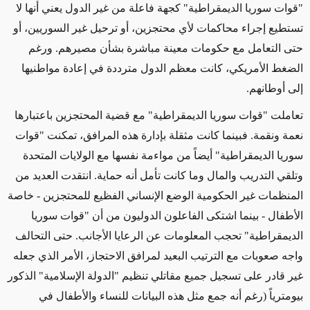
"قوات سوريا الديمقراطية" كجهة فاعلة من غير الدول يعني أنها لا
تستطيع إجراء محاكمات لأي محتجزين، أو ترحيل غير السوريين، أو
حتى التعامل مع حكومات معينة مباشرة بشأن مصيرهم. ورغم
الضغط الأمريكي، كانت معظم الدول مترددة في إعادة مواطنيها
إلى أوطانهم
.
تعاملت "قوات سوريا الديمقراطية" مع قضية المحتجزين باعتبارها
نعمة ونقمة. فبينما كانت مثقلة بإدارة هذه المرافق، تمكنت "قوات
سوريا الديمقراطية" أيضاً من مواءمة نفسها مع الولايات المتحدة
وتلقي التدريب والمال وما كانت تأمل أنه حماية. انتقدت العديد من
المنظمات غير الحكومية الوضع الإنساني الفظيع للمحتجزين - خاصة
الأطفال - بينما اشتكى الفاعلون الدوليون من أن "قوات سوريا
الديمقراطية" تحجب المعلومات عن الرعايا الأجانب. حتى التحالف
واجه صعوبات مع الترتيب البعيد لمرافق الاحتجاز، الأمر الذي جعله
غير قادر على تسجيل جميع مقاتلي تنظيم "الدولة الإسلامية" الذكور
بيومترياً (رغم أنه جمع مثل هذه البيانات للنساء والأطفال في