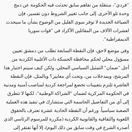
"فردي"، منتقلة من تفاهم سابق تحدثت فيه الحكومة عن دمج
وحدة تلو الأخرى. إلى جانب تغيير الشروط دون تفسير، فإن
الصياغة الجديدة لا توفر سوى القليل من الوضوح بشأن ما سيحدث
لعشرات الآلاف من المقاتلين الأكراد في "قوات سوريا
الديمقراطية
".
وفي موضع لاحق، فإن النقطة السابعة تطلب من دمشق تعيين
مسؤول محلي لحكم محافظة الحسكة ذات الأغلبية الكردية من
أجل "ضمان" التمثيل السياسي المحلي. ولكن كيف سيتم اختيار هذا
المرشح، وبمدخلات من، وتحت أي معايير؟ وبالمثل، فإن النقطة
العاشرة تلتزم بتعيينات تخضع لمراجعة كردية لمناصب أمنية ومدنية
في الحكومة المركزية لضمان "الشراكة الوطنية"، لكنها لا تتطرق
إلى أي من التفاصيل الحاسمة التي ستشارك في تنفيذ هذه العملية
الصعبة سياسياً. ورغم أن النقطة الحادية عشرة تعترف بالحقوق
اللغوية والثقافية والقانونية الكردية (مكررة للمرسوم الرئاسي الذي
أصدره الشرع في وقت سابق من ذلك اليوم)، إلا أنها تفتقر إلى