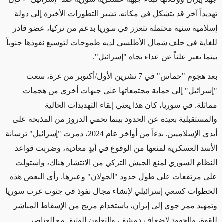
تهديداً آخر قد يتشكل في مكانه. تشير التطورات الأخيرة إلى دولة
إسلامية سنية محتملة تتعزز في سوريا بدعم من تركيا، عضو قادر
للغاية في حلف شمال الأطلسي لديه طموحات لتوسيع نفوذها جنوباً
بينما تعبر علناً عن عداء تجاه "إسرائيل
".
بعد هجوم "حماس" في 7 تشرين الأول/أكتوبر من غزة، سعت
"إسرائيل" إلى حماية مجتمعاتها على جبهات أخرى من هجمات
مماثلة. في سوريا، كان هذا يعني إبقاء التهديدات الحالية
والمستقبلية بعيدة عن الحدود بينما تحمي الدروز من المذبحة على
أيدي الإسلاميين. بدءاً من أواخر عام 2024، دمرت "إسرائيل" ترسانة
الأسد العسكرية لمنعها من الوقوع في أيدٍ معادية، وضربت قواعد
النظام السوري لمنع الجيش التركي من الانتشار هناك، واستولت
على مرتفعات على طول حدود "الجولان" وعبرها. رأى البعض هذه
الخطوات كسعي إسرائيلي لإنشاء مجال نفوذ في جنوب غرب سوريا
وتمهيد ممر جوي إلى إيران، باستخدام مزيج من الإسقاط المباشر
للقوة، والجهود لإضعاف دمشق، والتعاون الوثيق مع العناصر