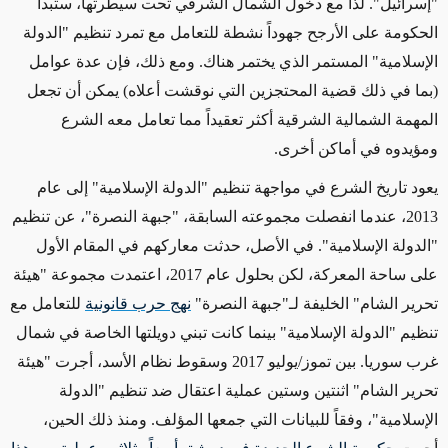
"إسرائيل". لذا مع دخول الشمال الشرقي تحت سيطرتها، ستبدأ
الحكومة على الأرجح جهوداً نشطة للتعامل مع تمرد تنظيم "الدولة
الإسلامية" المستمر الذي يختمر هناك. ومع ذلك، فإن عدة عوامل
(بما في ذلك قضية المحتجزين التي نوقشت أعلاه) يمكن أن تجعل
المهمة الشمالية الشرقية أكثر تعقيداً مما تعامل معه الشرع
ومؤيدوه في أماكن أخرى
.
يعود تاريخ الشرع في مواجهة تنظيم "الدولة الإسلامية" إلى عام
2013، عندما انفصلت مجموعته السابقة، "جبهة النصرة"، عن تنظيم
"الدولة الإسلامية". في الأصل، حدثت معاركهم في المقام الأول
على ساحة المعركة، لكن بحلول عام 2017، اعتمدت مجموعة "هيئة
تحرير الشام" الخليفة لـ"جبهة النصرة
"
نهج حرب قانونية
للتعامل مع
تنظيم "الدولة الإسلامية" بينما كانت تبني دويلتها الخاصة في شمال
غرب سوريا. بين تموز/يوليو 2017 وسقوط نظام الأسد، أجرت "هيئة
تحرير الشام" اثنتين وستين عملية اعتقال ضد تنظيم "الدولة
الإسلامية"، وفقاً للبيانات التي جمعها المؤلف. ومنذ ذلك الحين،