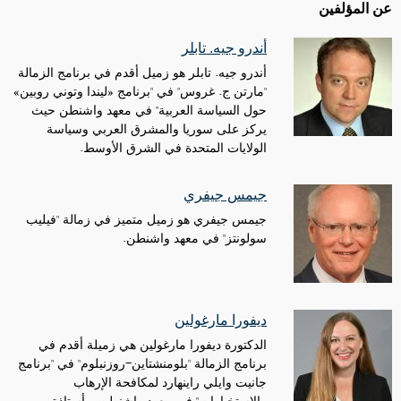
عن المؤلفين
أندرو جيه. تابلر
أندرو جيه. تابلر هو زميل أقدم في برنامج الزمالة
"مارتن ج. غروس" في "برنامج «ليندا وتوني روبين»
حول السياسة العربية" في معهد واشنطن حيث
يركز على سوريا والمشرق العربي وسياسة
الولايات المتحدة في الشرق الأوسط.
جيمس جيفري
جيمس جيفري هو زميل متميز في زمالة "فيليب
سولونتز" في معهد واشنطن.
ديفورا مارغولين
الدكتورة ديفورا مارغولين هي زميلة أقدم في
برنامج الزمالة "بلومنشتاين-روزنبلوم" في "برنامج
جانيت وايلي راينهارد لمكافحة الإرهاب