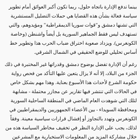
بينما تدفع الإدارة باتجاه حلول، ربما تكون أكبر العوائق أمام تطوير
سياسة فعالة بشأن هذه القضايا هي حملات التضليل المستشرية
التي تشنها دمشق و"قوات سوريا الديمقراطية" ومؤيدوهم، والتي
تستهدف ليس فقط الجماهير السورية بل أيضاً واشنطن (وخاصة
الكونغرس). ويزداد صعوبة اختراق ضباب الحرب هذا وتطوير خط
أساس تحليلي للوضع الحقيقي في الشمال الشرقي
.
رغم أن الإدارة تفضل بوضوح دمشق وقدراتها غير المختبرة في ذلك
الجزء من البلاد، إلا أنه لا يزال يتعين عليها التأكد من فحص رواية
حكومة الشرع لأحداث هذا الأسبوع بعناية. وهذا مهم بشكل خاص
في الحالات التي تنتشر فيها تقارير عن مجازر محتملة - مشابهة
لتلك التي شوهدت العام الماضي في المنطقة الساحلية السورية
ومحافظة السويداء - بين الأعضاء الجمهوريين والديمقراطيين في
الكونغرس وتهدد بالتجاوز أو إفشال قرارات سياسية معينة. وفقاً
لذلك، يجب على الإدارة النظر في تخفيف مخاطر السياسة هذه من
خلال مشاركة المزيد من المعلومات الاستخبارية مع المشرعين