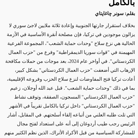
بالكامل
بقلم: سونر چاغاپتاي
بخلاف استقرار جارتها الجنوبية وإعادة ثلاثة ملايين لاجئ سوري لا
يزالون موجودين في تركيا، فإن مصلحة أنقرة الأساسية في الأزمة
الحالية هي نزع سلاح "وحدات حماية الشعب"، المجموعة الفرعية
المهيمنة في "قوات سوريا الديمقراطية" وفرع من "حزب العمال
الكردستاني". في أواخر عام 2024، بعد موجات من حملات مكافحة
الإرهاب التي أضعفت "حزب العمال الكردستاني" بشكل كبير،
أعادت تركيا فتح المفاوضات لنزع سلاح الحزب وفروعه الإقليمية،
بما في ذلك "وحدات حماية الشعب". قبل عبد الله أوجلان، زعيم
"حزب العمال الكردستاني" المسجون، الصفقة، وتوقف نشاط
"حزب العمال الكردستاني" داخل تركيا بالكامل تقريباً في الأشهر
التي تلت طلبه العلني من أتباعه إلقاء أسلحتهم. في المقابل، أشار
الرئيس رجب طيب أردوغان إلى أنه على استعداد لفتح مجال
للمشاركة السياسية من قبل الأكراد الأتراك، الذين نظم الكثير منهم