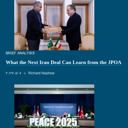
BRIEF ANALYSIS
What the Next Iran Deal Can Learn from the JPOA
Richard Nephew
◆
٠٧‏/٠٨‏/٢٠٢٦