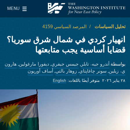
Skip to main content
MENU
معهد واشنطن لسياسات الشرق الأدنى
le Main Menu
تحليل السياسات
المرصد السياسي 4159
انهيار كردي في شمال شرق سوريا؟
قضايا أساسية يجب متابعتها
أندرو جيه. تابلر
جيمس جيفري
ديفورا مارغولين
هارون
بواسطة
,
,
,
ي. زيلين
سونر چاغاپتاي
زوهار بالتي
أساف أوريون
,
,
,
٢٨ يناير ٢٠٢٦
متوفر أيضًا باللغات:
English