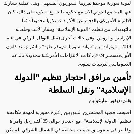
لدولة سورية موحدة يقررها السوريون أنفسهم - وهي عملية يشارك
فيها المجتمع الدولي الآن مع حكومة الشرع. علاوة على ذلك، كان
الالتزام الأمريكي بالدفاع عن الأكراد عسكرياً محدوداً دائماً
بالتهديدات من تنظيم "الدولة الإسلامية" وبشار الأسد وحلفائه
الإيرانيين والروس. وفي حالات أخرى (مثل التوغل التركي في عام
2019؛ التوترات بين "قوات سوريا الديمقراطية" والشرع منذ كانون
الأول/ديسمبر 2024)، كانت الالتزامات الأمريكية محدودة بالدعم
الدبلوماسي لترتيبات تسوية
.
تأمين مرافق احتجاز تنظيم "الدولة
الإسلامية" ونقل السلطة
بقلم: ديفورا مارغولين
أصبحت قضية المحتجزين السوريين ركيزة محورية لمهمة مكافحة
تنظيم "الدولة الإسلامية"، مع احتجاز حوالي 35 ألف رجل وامرأة
وقاصر في سجون ومخيمات مختلفة في الشمال الشرقي. لم يكن