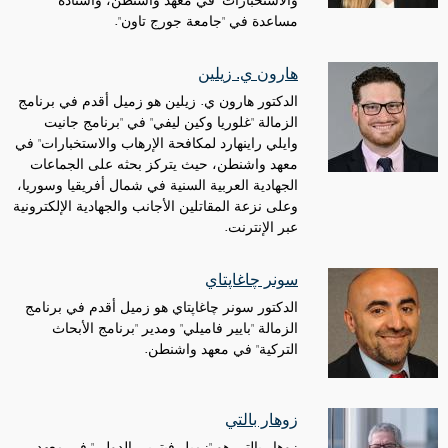
والاستخبارات" في معهد واشنطن، وأستاذة
مساعدة في "جامعة جورج تاون".
هارون ي. زيلين
الدكتور هارون ي. زيلين هو زميل أقدم في برنامج
الزمالة "غلوريا وكين ليفي" في "برنامج جانيت
وايلي راينهارد لمكافحة الإرهاب والاستخبارات" في
معهد واشنطن، حيث يتركز بحثه على الجماعات
الجهادية العربية السنية في شمال أفريقيا وسوريا،
وعلى نزعة المقاتلين الأجانب والجهادية الإلكترونية
عبر الإنترنت.
سونر چاغاپتاي
الدكتور سونر چاغاپتاي هو زميل أقدم في برنامج
الزمالة "بايير فاميلي" ومدير "برنامج الأبحاث
التركية" في معهد واشنطن.
زوهار بالتي
زوهار بالتي هو "زميل فيتربي الدولي" في معهد