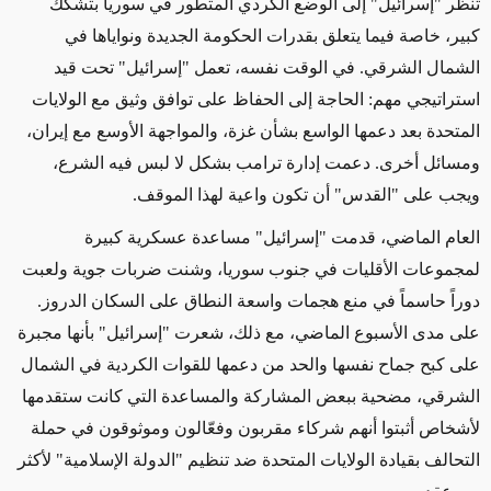
تنظر "إسرائيل" إلى الوضع الكردي المتطور في سوريا بتشكك
كبير، خاصة فيما يتعلق بقدرات الحكومة الجديدة ونواياها في
الشمال الشرقي. في الوقت نفسه، تعمل "إسرائيل" تحت قيد
استراتيجي مهم: الحاجة إلى الحفاظ على توافق وثيق مع الولايات
المتحدة بعد دعمها الواسع بشأن غزة، والمواجهة الأوسع مع إيران،
ومسائل أخرى. دعمت إدارة ترامب بشكل لا لبس فيه الشرع،
ويجب على "القدس" أن تكون واعية لهذا الموقف
.
العام الماضي، قدمت "إسرائيل" مساعدة عسكرية كبيرة
لمجموعات الأقليات في جنوب سوريا، وشنت ضربات جوية ولعبت
دوراً حاسماً في منع هجمات واسعة النطاق على السكان الدروز.
على مدى الأسبوع الماضي، مع ذلك، شعرت "إسرائيل" بأنها مجبرة
على كبح جماح نفسها والحد من دعمها للقوات الكردية في الشمال
الشرقي، مضحية ببعض المشاركة والمساعدة التي كانت ستقدمها
لأشخاص أثبتوا أنهم شركاء مقربون وفعّالون وموثوقون في حملة
التحالف بقيادة الولايات المتحدة ضد تنظيم "الدولة الإسلامية" لأكثر