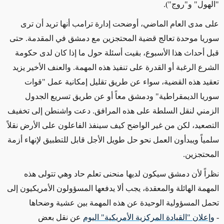
"الهول" و"روج")
.
على مدى العام الماضي، أوضحت إدارة ترامب أنها تريد أن ترى
سوريا موحدة تعالج قضية المحتجزين مع دمشق في المقدمة. حتى
قبل أحداث هذا الأسبوع، بقيت أسئلة حول ما إذا كان لدى حكومة
الشرع الرغبة أو القدرة على تنفيذ هذه المهمة. والعنف الأخير يزيد
تعقيد هذه القضية، سواء عن طريق تقليل إمكانية عمل "قوات
سوريا الديمقراطية" ودمشق معاً أو عن طريق تسريع الجدول
الزمني لنقل السلطة على هذه المرافق. دعت واشنطن إلى تخفيف
التصعيد، لكن من غير الواضح كيف سينفذ الفاعلون على الأرض نقلاً
سلمياً ويبدأون العمل نحو حل طويل الأجل قابل للتطبيق لإنهاء أزمة
المحتجزين
.
نظراً لأن دمشق سيكون لديها منحنى تعلم حاد وهي تتولى هذه
المهمة الهائلة والمعقدة، يجب ألا يدفعها المسؤولون الأمريكيون إلى
تحمل المسؤولية الوحيدة عن هذه المهمة بين عشية وضحاها
-
وإعلان "القيادة المركزية الأمريكية" اليوم
عن نقل بعض