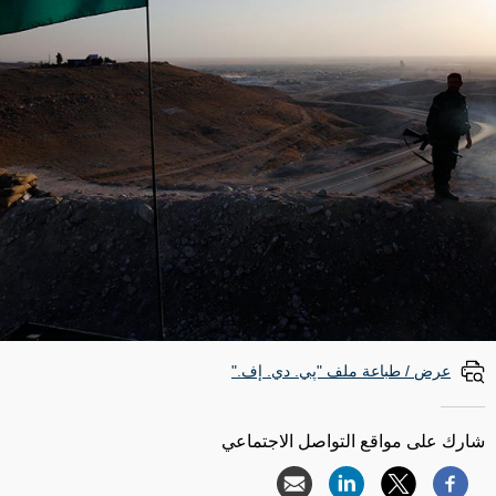
عرض / طباعة ملف "پي. دي. إف."
شارك على مواقع التواصل الاجتماعي