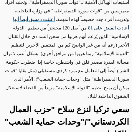
استيعاب الهياكل الأمنية لـ"قوات سوريا الديمقراطية"، وتجنيد أفراد
متمرسين من "قوات سوريا الديمقراطية" في وزارة الداخلية،
وتدريب أفراد جدد خصيصاً لهذه المهمة
.
أعلنت دمشق أيضاً أنها
أعادت القبض على 81
من أصل 120 محتجزاً من تنظيم "الدولة
الإسلامية" الذين يُزعم أنهم هربوا من سجن الشدادي خلال القتال
الأخير (رغم أنه من غير الواضح كم من المنتمين الآخرين لتنظيم
"الدولة الإسلامية" ربما هربوا من مرافق أخرى). بشكل أعم، لا تزال
مسألة القدرة مصدر قلق في واشنطن، خاصة إذا اضطرت حكومة
الشرع أيضاً إلى التعامل مع تمرد كردي مستقبلي (مثل بقايا "قوات
سوريا الديمقراطية" مثل "وحدات حماية الشعب")، الأمر الذي
يمكن أن يمنح تنظيم "الدولة الإسلامية" مزيداً من الفضاء لاستغلال
الشقوق الداخلية للبلاد
.
سعي تركيا لنزع سلاح "حزب العمال
الكردستاني"/"وحدات حماية الشعب"