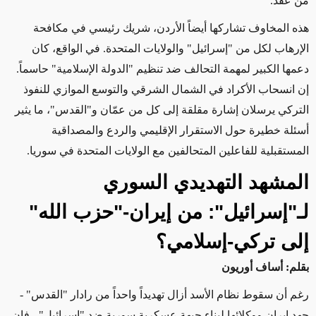
من عقد
.
هذه المخاوف تشاركها أيضاً الأردن، شريك رئيسي في مكافحة
الإرهاب لكل من "إسرائيل" والولايات المتحدة. في الواقع، كان
دعمها الكبير لمهمة التحالف ضد تنظيم "الدولة الإسلامية" حاسماً.
إن انسحاب الأكراد في الشمال الشرقي والتوسع الموازي للنفوذ
التركي يرسلان إشارة مقلقة إلى كل من عمّان و"القدس"، ما يثير
أسئلة خطيرة حول الاستقرار الإقليمي والردع والمصداقية
المستقبلية للفاعلين المتحالفين مع الولايات المتحدة في سوريا
.
المشهد التهديدي السوري
لـ"إسرائيل": من إيران-"حزب الله"
إلى تركي-إسلامي؟
بقلم: أساف أوريون
رغم أن سقوط نظام الأسد أزال تهديداً واحداً من رادار "القدس" -
جهد إيران ووكلائها لبناء جبهة عسكرية سورية ضد "إسرائيل" - فإن