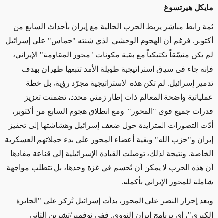
مايكل هيرتسوغ
ثمة رابط مباشر يربط الحرب الحالية مع إيران بأحداث السابع من
أكتوبر. فرغم أن الهجوم الوحشي الذي شنته "حماس" على إسرائيل
لم يكن منسّقاً تكتيكياً مع بقية مكونات "محور المقاومة" الإيراني،
فإنه جاء في سياق استراتيجية طويلة الأمد تتبعها طهران بهدف
تدمير إسرائيل. لم تكن هذه الاستراتيجية مجرّد رؤية، بل خطة
عملياتية واضحة المعالم ذات إطار زمني محدد، تضمنت تعزيز
قدرات جميع قوى "المحور". ومع انطلاق هجوم السابع من أكتوبر،
أدّت التصورات المتزايدة حول ضعف إسرائيل وهشاشتها إلى تحفيز
إيران و"حزب الله" وبقية أعضاء المحور على بدء حملاتهم العسكرية
الخاصة. ونتيجة لذلك، توصلت القيادة الإسرائيلية إلى قناعة مفادها
أن هذه الحرب لا يمكن أن تُحسم في غزة وحدها، بل تتطلب مواجهة
شاملة للمحور الإيراني بأكمله.
وبعد إحراز النصر على المحور، بدأت إسرائيل تُركز على "الجائزة
الكبرى"، أي برنامج إيران النووي. ففي نوفمبر/تشرين الثاني