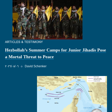
ARTICLES & TESTIMONY
Hezbollah’s Summer Camps for Junior Jihadis Pose
a Mortal Threat to Peace
David Schenker
◆
٠٦‏/٠٨‏/٢٠٢٦