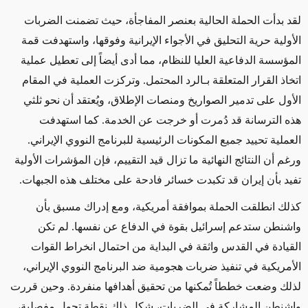
لقد بدأت الحملة الحالية بعنصر المفاجأة، حيث تضمنت الضربات
الأولية حرية التحليق في الأجواء الإيرانية وفوقها، واستهدفت قمة
المؤسسة الدفاعية العليا للنظام، مما أدى أيضاً إلى تعطيل عملية
اتخاذ القرار المتعلقة بـالرد المحتمل. وتركزت العملية في المقام
الأول على تدمير الصواريخ ومنصات الإطلاق، ويُعتقد أن نحو ثلثي
هذه الترسانة قد دُمرت أو خرجت عن الخدمة. كما استهدفت
العملية تحييد جميع المكونات الرئيسية للبرنامج النووي الإيراني.
ورغم أن النتائج النهائية ما تزال قيد التقييم، فإن المؤشرات الأولية
تفيد بأن إيران قد تكبدت خسائر فادحة على مختلف هذه الجبهات.
كذلك انطلقت الحملة بموافقة أمريكية، ومع إدراك مسبق بأن
واشنطن ستدعم إسرائيل بقوة في الدفاع عن نفسها. لم تكن
القيادة في القدس واثقة في البداية من احتمال انخراط القوات
الأمريكية في تنفيذ ضربات هجومية ضد البرنامج النووي الإيراني،
لذلك وضعت خططاً تُمكنها من تحقيق أهدافها منفردة. وحين قررت
واشنطن المشاركة في الضربات، شكل ذلك نقطة تحول مفصلية،