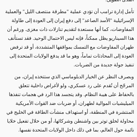
تأمل إدارة ترامب أن تؤدي عملية "مطرقة منتصف الليل" والعملية
الإسرائيلية "الأسد الصاعد" إلى دفع إيران إلى العودة إلى طاولة
المفاوضات، كما أنها مستعدة لتقديم تنازلات ذات مغزى. ورغم أن
هذا السيناريو يظل ممكناً، فإنه ليس الاحتمال الوحيد. فقد تستأنف
طهران المفاوضات مع التمسك بمواقفها المتشددة، أو قد ترفض
العودة إلى المحادثات تماماً، وهو ما قد يدفع الولايات المتحدة إلى
تنفيذ جولة جديدة من الضربات.
وبصرف النظر عن الخيار الدبلوماسي الذي ستتخذه إيران، من
المرجّح أن تُقدم على رد عسكري، ولو لأغراض داخلية تتعلق
بالحفاظ على هيبة النظام. وقد يتجسد هذا الرد في هجمات تنفذها
الميليشيات الموالية لطهران، أو ضربات ضد القوات الأمريكية
المنتشرة في المنطقة، أو استهداف منشآت الطاقة في الخليج في
محاولة لخلق توتر بين واشنطن وشركائها، أو من خلال تفعيل خلايا
نائمة حول العالم، بما في ذلك داخل الولايات المتحدة نفسها.