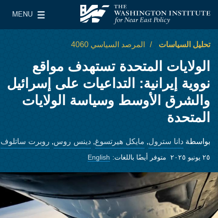
Skip to main content
MENU
معهد واشنطن لسياسات الشرق الأدنى
le Main Menu
تحليل السياسات
المرصد السياسي 4060
الولايات المتحدة تستهدف مواقع
نووية إيرانية: التداعيات على إسرائيل
والشرق الأوسط وسياسة الولايات
المتحدة
دانا سترول
مايكل هيرتسوغ
دينس روس
روبرت ساتلوف
بواسطة
,
,
,
٢٥ يونيو ٢٠٢٥
متوفر أيضًا باللغات:
English