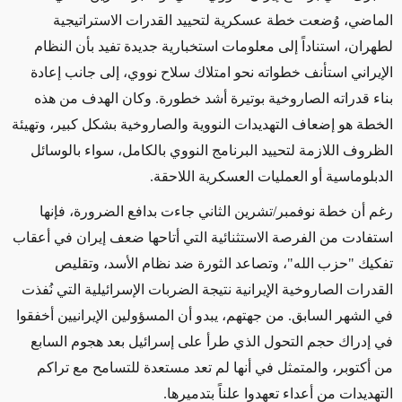
الماضي، وُضعت خطة عسكرية لتحييد القدرات الاستراتيجية
لطهران، استناداً إلى معلومات استخبارية جديدة تفيد بأن النظام
الإيراني استأنف خطواته نحو امتلاك سلاح نووي، إلى جانب إعادة
بناء قدراته الصاروخية بوتيرة أشد خطورة. وكان الهدف من هذه
الخطة هو إضعاف التهديدات النووية والصاروخية بشكل كبير، وتهيئة
الظروف اللازمة لتحييد البرنامج النووي بالكامل، سواء بالوسائل
الدبلوماسية أو العمليات العسكرية اللاحقة.
رغم أن خطة نوفمبر/تشرين الثاني جاءت بدافع الضرورة، فإنها
استفادت من الفرصة الاستثنائية التي أتاحها ضعف إيران في أعقاب
تفكيك "حزب الله"، وتصاعد الثورة ضد نظام الأسد، وتقليص
القدرات الصاروخية الإيرانية نتيجة الضربات الإسرائيلية التي نُفذت
في الشهر السابق. من جهتهم، يبدو أن المسؤولين الإيرانيين أخفقوا
في إدراك حجم التحول الذي طرأ على إسرائيل بعد هجوم السابع
من أكتوبر، والمتمثل في أنها لم تعد مستعدة للتسامح مع تراكم
التهديدات من أعداء تعهدوا علناً بتدميرها.