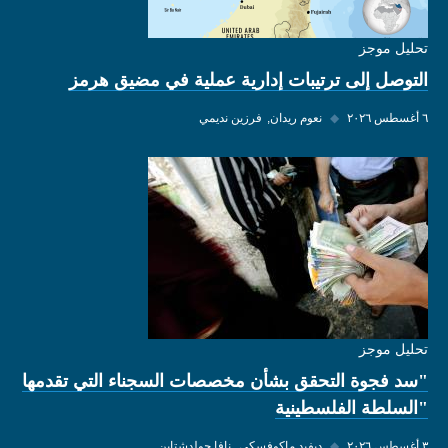
تحليل موجز
التوصل إلى ترتيبات إدارية عملية في مضيق هرمز
٦ أغسطس ٢٠٢٦
◆
نعوم ريدان
فرزين نديمي
تحليل موجز
"سد فجوة التحقق بشأن مخصصات السجناء التي تقدمها
"السلطة الفلسطينية
٣ أغسطس ٢٠٢٦
◆
ديفيد ماكوفسكي
نافا جولدشتاين