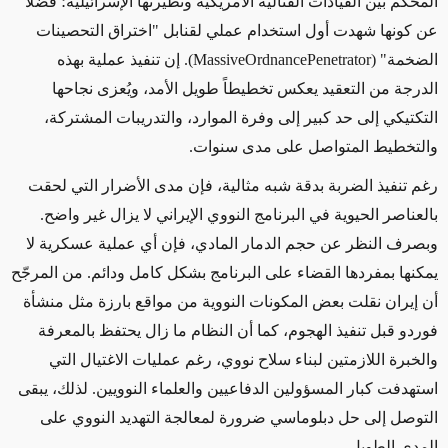
المحكم بين القيادات القتالية الأمريكية ونظيرتها الإسرائيلية؛ فضلاً
عن كونها شهدت أول استخدام عملي لقنابل "اختراق التحصينات
الضخمة" (
MassiveOrdnancePenetrator
). إن تنفيذ عملية بهذه
الدرجة من التعقيد يعكس تخطيطاً طويل الأمد، ويُعزى نجاحها
التكتيكي إلى حد كبير إلى وفرة الموارد، والتدريبات المشتركة،
والتخطيط المتواصل على مدى سنوات.
رغم تنفيذ الضربة بدقة شبه مثالية، فإن مدى الأضرار التي لحقت
بالعناصر الحيوية في البرنامج النووي الإيراني لا يزال غير واضح.
وبصرف النظر عن حجم الدمار المادي، فإن أي عملية عسكرية لا
يمكنها بمفردها القضاء على البرنامج بشكل كامل ودائم. من المرجّح
أن إيران نقلت بعض المكونات النووية من مواقع بارزة مثل منشأة
فوردو قبل تنفيذ الهجوم، كما أن النظام ما زال يحتفظ بالمعرفة
والخبرة اللازمتين لبناء سلاح نووي، رغم عمليات الاغتيال التي
استهدفت كبار المسؤولين الدفاعيين والعلماء النوويين. لذلك، يبقى
التوصل إلى حل دبلوماسي ضرورة لمعالجة التهديد النووي على
المدى الطويل.