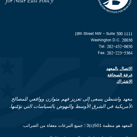
1111 19th Street NW - Suite 500
Washington D.C. 20036
Tel: 202-452-0650
Fax: 202-223-5364
الاتصال بالمعهد
Footer contact links
غرفة الصحافة
الاشتراك
معهد واشنطن يسعى إلى تعزيز فهم متوازن وواقعي للمصالح
الأمريكية في الشرق الأوسط والنهوض بالسياسات التي تؤمّنها.
المعهد هو منظمة 501(c)3 ؛ جميع التبرعات معفاة من الضرائب.