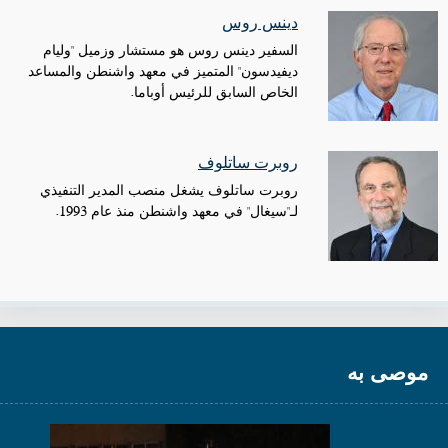
دينس روس
السفير دينس روس هو مستشار وزميل "وليام
ديفيدسون" المتميز في معهد واشنطن والمساعد
الخاص السابق للرئيس أوباما.
روبرت ساتلوف
روبرت ساتلوف يشغل منصب المدير التنفيذي
لـ"سيغال" في معهد واشنطن منذ عام 1993.
موصى به