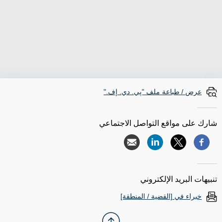
عرض / طباعة ملف "پي. دي. إف."
شارك على مواقع التواصل الاجتماعي
تنبيهات البريد الإلكتروني
خبراء في [القضية / المنطقة]