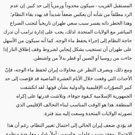
المستقبل القريب - سيكون محدوداً ورمزياً إلى حد كبير. إن عدم
الرد مطلقاً من شأنه أن يعكس ضعفاً شديداً قد يهدد بقاء النظام؛
وهذا الخطر ذاته يفسر سبب سعي طهران تاريخياً لتجنب الصراع
المباشر مع الولايات المتحدة. لذلك، يجب على إدارة ترامب أن تدرك
حاجة النظام إلى إجراء يحفظ ماء الوجه. كما أنه سيكون من الأسهل
على طهران أن تستجيب بشكل إيجابي لشروط وقف إطلاق النار إذا
جاءت من روسيا أو الصين أو قطر بدلاً من واشنطن.
ومع ذلك، وبصرف النظر عن محاولات إيران لحفظ ماء الوجه، فإنّ
الأحداث التي وقعت خلال الأيام العشرة الماضية قد قوّضت إلى حد
كبير التصوّرات الإقليمية والدولية بشأن قوتها. لقد انكشفت
الجمهورية الإسلامية كـقوة جوفاء، وتلاشت قدرتها على إكراه
المنطقة. هذا هو الوقت المناسب لبناء التحالف الإقليمي الذي
تصورته الولايات المتحدة وسعت إليه منذ فترة.
قد يؤدي ضعف إيران الحالي إلى احتمال تغيير النظام، رغم أن هذا
الاحتمال معقد بسبب عاملين حاسمين: أولاً، غياب معارضة منظمة