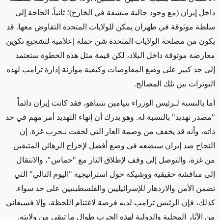
داخل إيران (مع وجود جالية منشقة في الخارج)؛ ثانياً، الحاجة إلى
سلطة موثوقة في طهران يمكن للولايات المتحدة التفاوض معها. قد
يكون من مصلحة الولايات المتحدة شن حملة إعلامية لتشجيع تكوين
معارضة موثوقة داخل البلاد، لكن قيمة مثل هذه الخطوة ستعتمد
إلى حد كبير على وضع المفاوضات وكيفية موازنة إدارة ترامب لهذه
التوترات بين تلك المصالح.
أما بالنسبة لـرئيس الوزراء بنيامين نتنياهو، فقد كانت إيران دائماً
"مصدر تهديد" بالنسبة له. وهو يدرك أن إنهاء التهديد أمر مهم في حد
ذاته، وأنه قد يخفف من وصمة العار التي لحقت بـحرب غزة. إن
النجاح ضد إيران سيضعه في وضع أفضل لإخراج الرهائن المتبقين
من غزة، والتوصل إلى وقف لإطلاق النار مع "حماس"، والانتقال
إلى مناقشة حقيقية ووشيكة حول استراتيجية "اليوم التالي" التي
تضمن الأمن والازدهار للإسرائيليين والفلسطينيين على حد سواء.
كذلك، فإن الرئيس ترامب لديه فرصة لاغتنام اللحظة، وإلا فسيعاني
من الآثار المحلية والدولية لهذه الحرب طوال ما تبقى من ولايته.