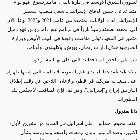
لشؤون الشرق الأوسط في إدارة بايدن. أما هيرتسوغ، فهو لواء
متقاعد في جيش الدفاع الإسرائيلي، شغل منصب السفير
الإسرائيلي لدى الولايات المتحدة بين عامي 2021 و2025، وعاد الآن
إلى المعهد بصفته زميلاً بارزاً في برنامج تيش. أما روس فهو زميل
متميز في المعهد، تولى مناصب رفيعة في البيت الأبيض ووزارة
الخارجية خلال إدارات ريجان، وبوش، وكلينتون، وأوباما.
فيما يلي ملخص للملاحظات التي أدلى بها المشاركون.
ملاحظة: عُقِد هذا المنتدى قبل الضربة الانتقامية التي شنتها طهران
على منشآت أمريكية في قطر، والإعلان اللاحق عن وقف إطلاق
النار بين إيران و"إسرائيل
"
. ومن ثم، فإن المناقشة لا تعكس تلك
التطورات.
دانا سترول
عقب هجوم "حماس" على إسرائيل في السابع من تشرين الأول/
أكتوبر، وضع الرئيس بايدن توقعات واضحة ومدروسة بشأن