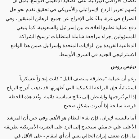
تقصف الأراضي الإيرانية. على الصعيد الإقليمي الأوسع، يُأمل أن
يُسهم تعزيز الردع الإسرائيلي والأمريكي في تحقيق تقدم نحو حل
الصراع في غزة، بناءً على الإفراج عن جميع الرهائن المتبقين، وفي
دفع عملية تطبيع العلاقات بين إسرائيل والسعودية. كما ينبغي
للمسؤولين إجراء مراجعة شاملة لمتطلبات ترسيخ الشراكة
الدفاعية الفريدة بين الولايات المتحدة وإسرائيل ضمن هذا الواقع
الاستراتيجي الجديد في الشرق الأوسط.
دينيس روس
رغم أن عملية "مطرقة منتصف الليل" كانت إنجازاً عسكرياً
استثنائياً، فإن البراعة التكتيكية التي أظهرتها قد تذهب أدراج الرياح
إذا لم تُترجمها واشنطن إلى نتائج سياسية دائمة. وتُعد هذه اللحظة
فرصة سانحة إذا أُديرت بشكلٍ صحيح.
أما بالنسبة لإيران، فإن بقاء النظام هو الأهم. وفي حين أن المرشد
الأعلى علي خامنئي سيحتاج إلى الرد على الضربة الأمريكية بطريقة
ما، فإن ضعف إيران الحالي يعني أن أي انتقام - على الأقل في