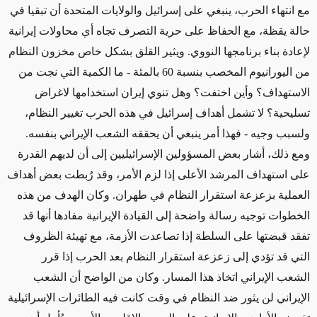
مع انتهاء الحرب، ينبغي على إسرائيل والولايات المتحدة أن تبقيا في
حالة يقظة، مع الحفاظ على حرية التصرف تجاه أي محاولات إيرانية
لإعادة بناء برنامجها النووي. ويثير القلق بشكل خاص مخزون النظام
من اليورانيوم المخصب بنسبة 60 بالمئة - ما الكمية التي نجت من
الاستهداف؟ وأين اختفت؟ وهل تنوي إيران استخدامها لاغراض
تسليحية؟ لا تشمل أهداف إسرائيل في هذه الحرب تغيير النظام،
ولسبب وجيه - فهذا أمر ينبغي أن يحققه الشعب الإيراني بنفسه.
ومع ذلك، أشار بعض المسؤولين الإسرائيليين إلى أن لديهم القدرة
على استهداف المرشد الأعلى إذا لزم الأمر، وقد رُبطت بعض أهداف
العملية بزعزعة استقرار النظام في طهران. وكان الهدف من هذه
الخطوات توجيه رسالة واضحة إلى القيادة الإيرانية مفادها أنها قد
تفقد قبضتها على السلطة إذا تصاعدت الأزمة، مع تهيئة الظروف
التي قد تؤدي إلى زعزعة استقرار النظام بعد الحرب إذا قرر
الشعب الإيراني اتخاذ هذا المسار. وكان من الواضح أن الشعب
الإيراني لن يثور ضد النظام في وقت كانت فيه الطائرات الإسرائيلية