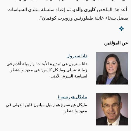
أعد هذا الملخص
كليري والدو
. تم إعداد سلسلة منتدى السياسات
بفضل سخاء عائلة طفلورنس وروبرت كوفمان".
عن المؤلفين
دانا سترول
دانا سترول هي "مديرة الأبحاث" و"زميلة أقدم في
زمالة "شيلي ومايكل كاسن" في معهد واشنطن
لسياسة الشرق الأدنى.
مايكل هيرتسوغ
مايكل هيرتسوغ هو زميل ميلتون فاين الدولي في
معهد واشنطن.