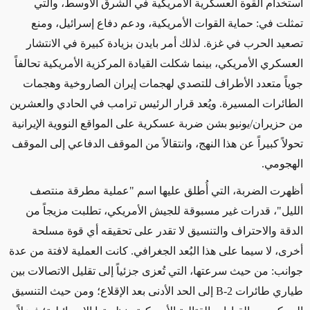
استخدام القوة العسكرية الأمريكية في الشرق الأوسط، والتي
تمثلت في: حماية القوات الأمريكية، ودعم دفاع إسرائيل، ومنع
تصعيد الحرب في غزة. لذلك أمر بايدن بزيادة كبيرة في الانتشار
العسكري الأمريكي، بينما شكلت القيادة المركزية الأمريكية تحالفاً
جوياً متعدد الأطراف للتصدي لهجمات إيران الصاروخية وهجمات
الطائرات المسيرة. ويُعد قرار الرئيس ترامب في الحادي والعشرين
من حزيران/يونيو بشن ضربة عسكرية على المواقع النووية الإيرانية
تحولاً كبيراً عن هذا النهج، وانتقالاً من الموقف الدفاعي إلى الموقف
الهجومي.
أظهرت الضربة، التي أُطلق عليها اسم "عملية مطرقة منتصف
الليل"، قدرات غير مسبوقة للجيش الأمريكي، تطلبت مزيجاً من
الدقة والاحتراف والتنسيق لا تقدر على تحقيقه أي قوة مسلحة
أخرى، لا سيما على هذا البُعد الجغرافي. كانت العملية لافتة من عدة
جوانب: من حيث سرعتها، التي تُعزى جزئياً إلى تقليل الاتصالات بين
طياري طائرات
B-2
إلى الحد الأدنى بعد الإقلاع؛ ومن حيث التنسيق