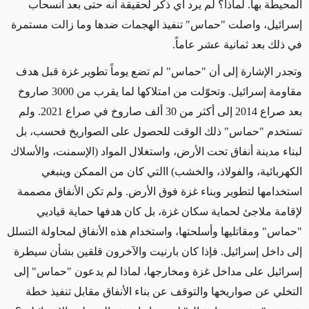
المحيطة بها
.
لماذا؟ لم يرد أي ذكر لحقيقة أنه حتى بعد انسحاب
إسرائيل، واصلت
"
حماس
"
تنفيذ الهجمات ضدها وما زالت مستمرة
في ذلك بعد ثمانية عشر عاماً
.
وتجدر الإشارة إلى أن
"
حماس
"
لم تضع
يوماً
تطوير
غزة قبل هدف
مقاومة إسرائيل
.
وتحوّلت من امتلاكها لما يقرب من 3000 صاروخ
بعد صراع 2014 إلى أكثر من 30 ألف صاروخ في صراع 2021. ولم
تستخدم
"
حماس
"
ذلك الوقت للحصول على الصواريخ فحسب، بل
لبناء
مدينة أنفاق تحت الأرض،
واستغلال المواد (الإسمنت، والأسلاك
الكهربائية، والفولاذ، والخشب) ا
التي كان
من الممكن
وينبغي
استخدامها لتطوير وبناء غزة فوق الأرض
.
ولم تكن الأنفاق مصممة
لإقامة ملاجئ لحماية سكان غزة،
بل كان
هدفه
ا حماية قياديي
"
حماس
"
ومقاتليها وأسلحتها، واستخدام هذه الأنفاق لمحاولة التسلل
إلى داخل إسرائيل
.
فإذا كان بارنيت والآخرون قلقين بشأن سيطرة
إسرائيل على مداخل غزة ومخارجها، لماذا لم يدعون
"
حماس
"
إلى
التخلي عن صواريخها والتوقف عن بناء الأنفاق مقابل تنفيذ خطة