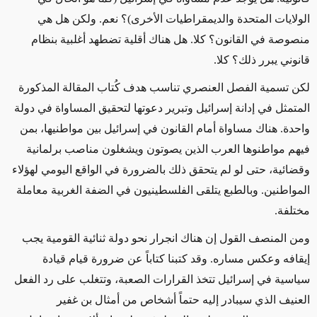
الولايات المتحدة والديمقراطيات الأخرى)؟
نعم
.
ولكن هل هي
منصوصة في القانون؟
كلا
.
هل هناك أقلية تضطهد أغلبية بنظام
قانوني يبرر ذلك؟ كلا
.
لكن تسمية الفصل العنصري تناسب
هدف
كُتاب المقالة المذكورة
المتمثل في إدانة إسرائيل وتبرير دعوتها
لتحقيق
المساواة في دولة
واحدة
.
هناك مساواة أمام القانون في إسرائيل بين مواطنيها
، بمن
فيهم مواطنوها العرب الذين يصوتون ويشغلون مناصب برلمانية
وقضائية، حتى لو لم يتحقق ذلك بالضرورة في الواقع اليومي لهؤلاء
المواطنين
.
وبالطبع يتلقى الفلسطينيون في الضفة الغربية
معاملة
مختلفة
.
ومن المنصف القول إن هناك انجرار نحو دولة ثنائية القومية
يجب
إيقافه
وعكس مساره
.
وقد كتبنا كتاباً عن ضرورة قيام قيادة
سياسية في إسرائيل تتخذ القرارات الصعبة،
وتتغلب على
رد الفعل
العنيف الذي سيبادر إليه حتماً أشخاص من أمثال بن غفير