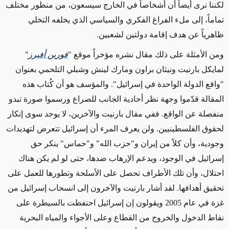
لكننا نرى أيضاً أن أشخاصاً في الخارج سيسعون، من منظور مختلف
تماماً، إلى ملء الفراغ الفكري والسياسي الذي يخلفه التخلي
ظاهرياً عن هدف إقامة دولتين لشعبين
.
ومن الأمثلة على ذلك مقال نشره مؤخراً موقع
"
فورين أفيرز
"
لمايكل بارنيت ونيثان براون ومارك لينش وشبلي التلحمي بعنوان
"
واقع الدولة الواحدة في إسرائيل
".
والمؤسف هو أن
كُتاب هذه
المقالة
قدّموا وجهة نظر
أحادية الجانب للصراع
ورسموا صورة تبدو
منفصلة عن الواقع
.
ففي مقال بارنيت والآخرين، لا يوجد سوى إنكار
لحقوق الفلسطينيين
.
ولن يعرف المرء أن إسرائيل تتعرض لتهديدات
وجودية،
وأن كلاً من إيران و
"
حزب الله
"
و
"
حماس
"
ينكر حق
إسرائيل في الوجود، ويدعم الإرهاب ضدها، حتى لو لم يكن هناك
احتلال، وأن تلك الأطراف
تحصل على الأسلحة وتطورها للعمل على
تحقيق أهدافها
.
لقد أشار بارنيت والآخرون إلى انسحاب إسرائيل من
غزة في عام
2005
ويقولون إن إسرائيل احتفظت بالسيطرة على
نقاط الدخول والخروج من القطاع وعلى الأجواء والمياه البحرية