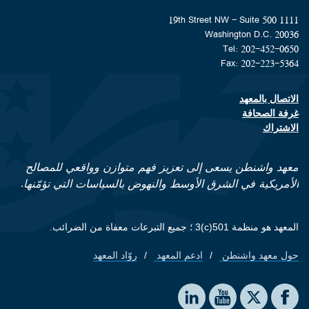
1111 19th Street NW - Suite 500
Washington D.C. 20036
Tel: 202-452-0650
Fax: 202-223-5364
الاتصال بالمعهد
Footer contact links
غرفة الصحافة
الاشتراك
معهد واشنطن يسعى إلى تعزيز فهم متوازن وواقعي للمصالح
الأمريكية في الشرق الأوسط والنهوض بالسياسات التي تؤمّنها.
المعهد هو منظمة 501(c)3 ؛ جميع التبرعات معفاة من الضرائب.
حول معهد واشنطن
ادعم المعهد
روّاد المعهد
Footer quick links
Social media
The Washington Institute on LinkedIn
The Washington Institute on YouTube
The Washington Institute on Facebook
The Washington Institute on X