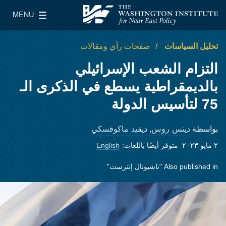
Skip to main content
MENU
معهد واشنطن لسياسات الشرق الأدنى
le Main Menu
تحليل السياسات
صفحات رأي ومقالات
التزام الشعب الإسرائيلي
بالديمقراطية يسطع في الذكرى الـ
75 لتأسيس الدولة
دينس روس
ديفيد ماكوفسكي
بواسطة
,
٢ مايو ٢٠٢٣
متوفر أيضًا باللغات:
English
Also published in
"ناشيونال إنترست"