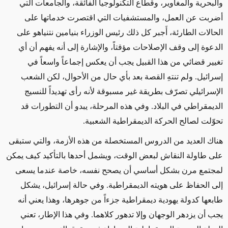
والبحرية والمغاوير،
وقطاع التكنولوجيا الفائقة،
والجامعات التي
أضربت عن العمل، والمستشفيات التي اقتصرت خدماتها على
الحالات
الطارئة، أَجبر
كل ذلك
رئيس الوزراء بنيامين نتنياهو على
الدعوة إلى وقف الإصلاحات مؤقتاً، والإشارة إلى أنه يفهم أن أي
تغيير قضائي من هذا القبيل يجب أن يعكس إجماعاً واسعاً في
إسرائيل
.
ولم تنتهِ القصة بعد
بأي حال من الأحوال
، لكن الشعب
الإسرائيلي تصرّف بطريقة غير مسبوقة لأنه رأى تهديداً للنسيج
الديمقراطي في البلاد
. و
في هذه المرحلة، يبدو أن التطورات قد
تحوّلت
لصالح الحركة الديمقراطية الشعبية
.
هناك العديد من الدروس المستخصلة
من هذه الأزمة، والتي
ستبقى
على طاولة النقاش لبعض الوقت، ويشمل أحدها بالتأكيد كيف يمكن
لمجتمع مرن
بشكل أساسي
أن يصحح نفسه، خاصة عندما يسعى
إلى الحفاظ على هويته الديمقراطية
. و
في حالة إسرائيل، يشكل
طابعها كدولة يهودية ديمقراطية جزءاً من جوهرها، وهذا يعني أنه
يجب أن يزدهر
الوجهان
وإلا تدهور كلاهما
.
وفي هذا الإطار، تعني