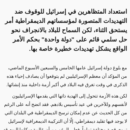
استعداد المتظاهرين في إسرائيل للوقوف ضد
التهديدات المتصورة لمؤسساتهم الديمقراطية أمر
يستحق الثناء، لكن السماح للبلاد بالانجراف نحو
حل سلمي قائم على "دولة واحدة" بحكم الأمر
الواقع يشكل تهديدات خطيرة خاصة بها.
مع بلوغ دولة إسرائيل
عامها
الخامس والسبعين الأسبوع الماضي،
من المؤكد
أن معظم الإسرائيليين لم يتوقعوا
أن يصادف
إحياء
هذه
الذكرى
في وقت تغرق فيه
البلاد في أكبر أزمة داخلية منذ إنشائها
.
لكن هذه الأزمة تتحول إلى الهدية
ذاتها
التي يقدمها الإسرائيليون
لأنفسهم وللآخرين في عيد تأسيس بلادهم
.
فقد اتضح أنه على الرغم
من كل الحديث عن عدم إمكان ترسخ الديمقراطية في البلدان التي
لا يوجد فيها تقليد ديمقراطي، إلّا أن التركيبة الديمغرافية لإسرائيل
تروي قصة مختلفة تماماً
.
فعلى الرغم من
أن غالبية سكانها اليوم
قد