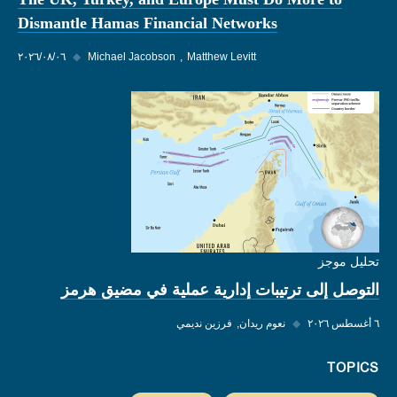
Dismantle Hamas Financial Networks
Matthew Levitt
Michael Jacobson
◆
٠٦‏/٠٨‏/٢٠٢٦
تحليل موجز
التوصل إلى ترتيبات إدارية عملية في مضيق هرمز
٦ أغسطس ٢٠٢٦
◆
نعوم ريدان
فرزين نديمي
TOPICS