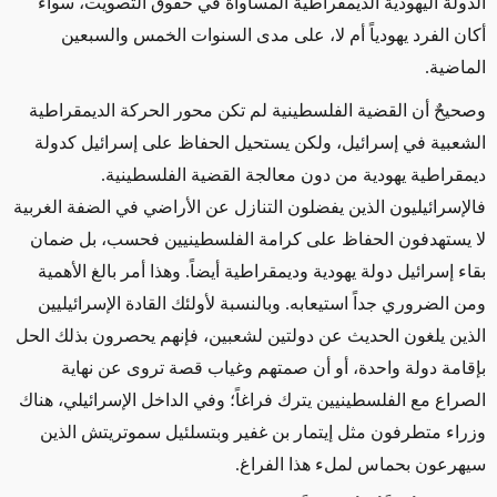
الدولة اليهودية الديمقراطية المساواة في حقوق التصويت، سواء
أكان
الفرد يهودياً أم لا، على مدى السنوات الخمس والسبعين
الماضية
.
وصحيحٌ أن القضية الفلسطينية لم تكن محور الحركة الديمقراطية
الشعبية في إسرائيل، ولكن يستحيل الحفاظ على إسرائيل
كدولة
ديمقراطية يهودية من دون معالجة القضية الفلسطينية
.
فالإسرائيليون الذين يفضلون التنازل عن الأراضي في الضفة الغربية
لا يستهدفون الحفاظ على كرامة الفلسطينيين فحسب، بل
ضمان
بقاء
إسرائيل دولة يهودية وديمقراطية أيضاً
.
وهذا أمر بالغ الأهمية
ومن الضروري جداً استيعابه
.
وبالنسبة لأولئك
القادة الإسرائيليين
الذين يلغون الحديث عن دولتين لشعبين،
فإنهم
يحصرون بذلك الحل
بإقامة دولة واحدة، أو
أن صمتهم وغياب قصة تروى عن نهاية
الصراع مع الفلسطينيين يترك فراغاً؛
وفي الداخل الإسرائيلي،
هناك
وزراء متطرفون مثل إيتمار بن غفير وبتسلئيل سموتريتش الذين
سيهرعون بحماس لملء هذا الفراغ
.