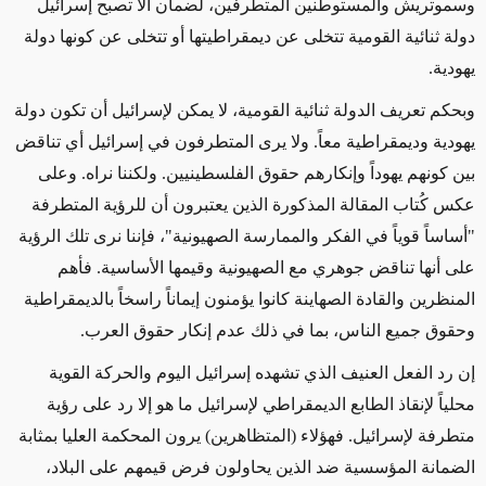
وسموتريش والمستوطنين المتطرفين، لضمان
ألا تصبح إسرائيل
دولة ثنائية القومية تتخلى عن ديمقراطيتها أو تتخلى عن
كونها دولة
يهودية
.
وبحكم تعريف الدولة ثنائية القومية، لا يمكن لإسرائيل
أن تكون
دولة
يهودية وديمقراطية معاً
. و
لا يرى المتطرفون في إسرائيل أي تناقض
بين كونهم يهوداً وإنكارهم حقوق الفلسطينيين
.
ولكننا نراه
.
وعلى
عكس كُتاب المقالة المذكورة الذين يعتبرون أن
للرؤية المتطرفة
"أساساً قوياً
في الفكر والممارسة الصهيونية
"
، فإننا نرى تلك الرؤية
على أنها تناقض
جوهري
مع الصهيونية وقيمها الأساسية
.
فأهم
المنظرين والقادة الصهاينة كانوا يؤمنون إيماناً راسخاً بالديمقراطية
وحقوق جميع الناس، بما في ذلك عدم إنكار حقوق العرب
.
إن رد الفعل العنيف الذي تشهده إسرائيل اليوم والحركة
القوية
محلياً
لإنقاذ
الطابع الديمقراطي لإسرائيل
ما هو إلا رد على رؤية
متطرفة لإسرائيل
.
فهؤلاء (المتظاهرين) يرون المحكمة العليا ب
مثابة
الضمانة المؤسسية
ضد الذين يحاولون فرض قيمهم على البلاد،