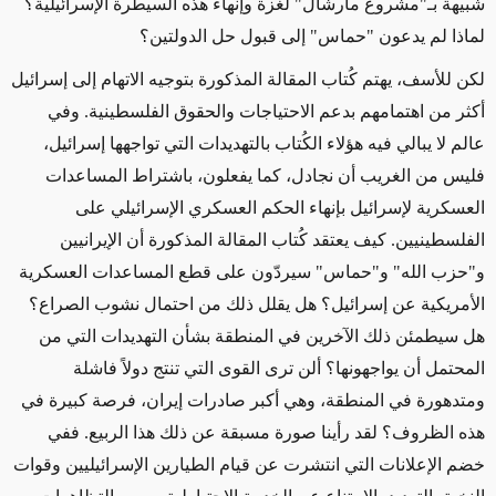
شبيهة بـ
"
مشروع مارشال
"
لغزة وإنهاء هذه السيطرة الإسرائيلية؟
لماذا لم يدعون
"
حماس
"
إلى قبول حل الدولتين؟
لكن للأسف،
يهتم
كُتاب المقالة المذكورة بتوجيه الاتهام إلى إسرائيل
أكثر من
اهتمامهم ب
دعم الاحتياجات والحقوق الفلسطينية
.
وفي
عالم لا يبالي فيه هؤلاء الكُتاب بالتهديدات التي تواجهها إسرائيل،
فليس من الغريب أن نجادل، كما يفعلون، باشتراط المساعدات
العسكرية لإسرائيل بإنهاء الحكم العسكري الإسرائيلي على
الفلسطينيين
.
كيف يعتقد كُتاب المقالة المذكورة أن الإيرانيين
و
"
حزب الله
"
و
"
حماس
"
سيردّون على قطع المساعدات العسكرية
الأمريكية عن إسرائيل؟ هل يقلل ذلك من احتمال نشوب الصراع؟
هل سيطمئن ذلك الآخرين في المنطقة بشأن التهديدات التي من
المحتمل أن يواجهونها؟ ألن ترى القوى التي تنتج دولاً فاشلة
ومتدهورة في المنطقة، وهي أكبر
صادرات إيران، فرصة
كبيرة في
هذه الظروف؟ لقد رأينا صورة مسبقة عن ذلك هذا الربيع
.
ففي
خضم الإعلانات التي انتشرت عن قيام الطيارين الإسرائيليين وقوات