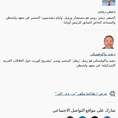
دينس روس
السفير دينس روس هو مستشار وزميل "وليام ديفيدسون" المتميز في معهد واشنطن
والمساعد الخاص السابق للرئيس أوباما.
ديفيد ماكوفسكي
ديفيد ماكوفسكي هو زميل "زيغلر" المتميز ومدير "مشروع كوريت حول العلاقات العربية
الإسرائيلية" في معهد واشنطن.
عرض / طباعة ملف "پي. دي. إف."
شارك على مواقع التواصل الاجتماعي