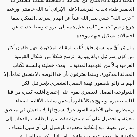
النخبة بالتهديد بالامتناع عن الخدمة الاحتياطية بسبب التظاهرات
الديمقراطية، تحدث المرشد الأعلى الإيراني آية الله خامنئي وزعيم
"
حزب الله
"
حسن نصر الله علناً عن انهيار إسرائيل المبكر، بينما
هرع زعيم
"
حماس
"
اسماعيل هنية إلى بيروت وسط حديث عن
احتمالات
تشكيل جبهة موحدة
.
ولم يُثر أيٌّ
مما سبق قلق كُتاب المقالة المذكورة
.
فهم
قلقون أكثر
من كَوْن
إسرائيل دولة يهودية
"
ترسخ شكلاً من أشكال القومية
العرقية بدلاً من القومية المدنية
..."
وهذه خطيئة بالنسبة لكُتاب
المقالة المذكورة
.
وبينما يعترفون
بأن هذا الوصف
لا ينطبق تماماً،
إلا
أنهم ما زالوا يل
صقون تهمة الفصل العنصري بإسرائيل
.
لكن
أيديولوجية الفصل العنصري تقوم على إخضاع أغلبية كبيرة من قبل
أقلية صغيرة،
وتنتهج هيكلاً قانونياً يضمن
سلطة
الأقلية البيضاء
وسيطرتها على الأغلبية السوداء ولا يسمح لها إلا بالعيش في مناطق
معينة، والحصول على أنواع معينة
فقط
من الوظائف، والذهاب إلى
مدارس معينة، مع إمكانية محدودة للوصول إلى أي سبل انتصاف
قانونية
.
هل يوجد عدم مساواة في إسرائيل
(كما هو الحال في