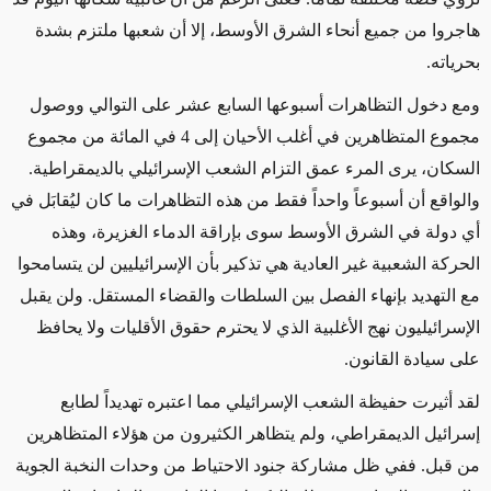
هاجروا من جميع أنحاء الشرق الأوسط، إلا أن شعبها ملتزم
بشدة
بحرياته
.
ومع دخول التظاهرات أسبوعها السابع عشر على التوالي
ووصول
مجموع المتظاهرين في أغلب الأحيان إلى
4
في المائة
من مجموع
السكان، يرى المرء عمق التزام الشعب الإسرائيلي بالديمقراطية
.
والواقع أن أسبوعاً واحداً فقط من هذه التظاهرات ما كان ليُقابَل في
أي دولة في الشرق الأوسط سوى بإراقة الدماء
الغزيرة
، وهذه
الحركة الشعبية غير العادية هي تذكير بأن الإسرائيليين لن يتسامحوا
مع التهديد بإنهاء الفصل بين السلطات والقضاء المستقل
.
ولن يقبل
الإسرائيليون نهج الأغلبية الذي لا يحترم حقوق الأقليات ولا يحافظ
على سيادة القانون
.
لقد أثيرت حفيظة
الشعب الإسرائيلي مما
اعتبره تهديداً
لطابع
إسرائيل الديمقراطي،
ولم يتظاهر
الكثيرون من هؤلاء المتظاهرين
من قبل
.
ففي ظل مشاركة جنود الاحتياط من وحدات النخبة الجوية