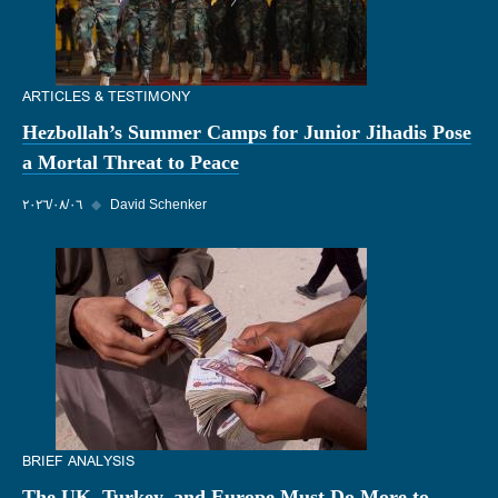
ARTICLES & TESTIMONY
Hezbollah’s Summer Camps for Junior Jihadis Pose
a Mortal Threat to Peace
David Schenker
◆
٠٦‏/٠٨‏/٢٠٢٦
BRIEF ANALYSIS
The UK, Turkey, and Europe Must Do More to