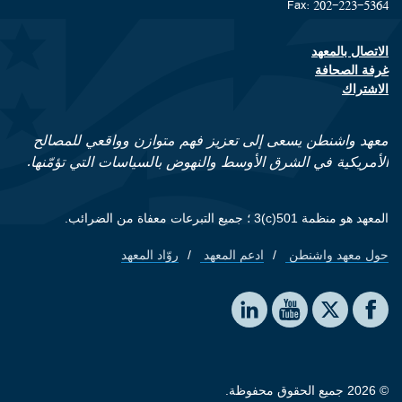
Fax: 202-223-5364
الاتصال بالمعهد
Footer contact links
غرفة الصحافة
الاشتراك
معهد واشنطن يسعى إلى تعزيز فهم متوازن وواقعي للمصالح
الأمريكية في الشرق الأوسط والنهوض بالسياسات التي تؤمّنها.
المعهد هو منظمة 501(c)3 ؛ جميع التبرعات معفاة من الضرائب.
حول معهد واشنطن
ادعم المعهد
روّاد المعهد
Footer quick links
Social media
The Washington Institute on LinkedIn
The Washington Institute on YouTube
The Washington Institute on Facebook
The Washington Institute on X
© 2026 جميع الحقوق محفوظة.