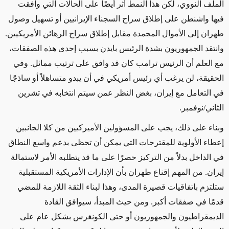
الملف النووي، لكن هذا النمط أثر أيضًا على الحالات التي وافقت
فيها واشنطن على إطلاق سراح السجناء الإيرانيين أو تسهيل وصول
طهران إلى الأموال المجمدة مقابل إطلاق سراح الرهائن الأمريكيين.
وانتقد الجمهوريون بشدة الرئيس بايدن بسبب إحدى هذه الصفقات،
مع العلم أن الرئيس ترامب كان قد وافق على ترتيب مماثل. وفي
الحقيقة، لن يرغب أي رئيس أمريكي في أن يبدو متساهلاً أو ساذجًا
في التعامل مع إيران، بغض النظر عمن سيتم انتخابه في تشرين
الثاني/نوفمبر.
وبناء على ذلك، يجب على المسؤولين الأميركيين من كلا الجانبين
إعطاء الأولوية للمقترحات التي يمكن أن تحظى بدعم واسع النطاق
في الداخل بدلاً من التركيز حصرًا على ما قد يتطلبه الأمر لاستمالة
إيران. من المهم إقناع طهران بأن الإدارات الأمريكية المستقبلية
ستلتزم باتفاقيات قصيرة المدى، وهذا لبناء الثقة اللازمة للمضي
قدمًا في صفقات أكبر. ومن حيث المبدأ، سيوافق القادة
الديمقراطيون والجمهوريون أو حتى الكونغرس بشكل عام على