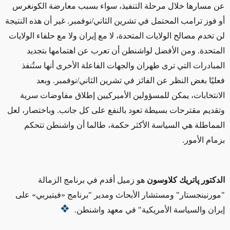
عن مسارها خلال مرحلة التنفيذ، سواء بسبب معارضة الكونغرس
أو فوز ترامب المحتمل في تشرين الثاني/نوفمبر. غير أن هذه النتيجة
لن تخدم مصالح الولايات المتحدة، لا مع إيران ولا مع حلفاء الولايات
المتحدة. ومن الأفضل لواشنطن أن تعرب عن اهتمامها بتجديد
المبادرات التي ترى طهران والجهات الفاعلة الأخرى أنها ستُنفذ
فعليًا بغض النظر عن الفائز في تشرين الثاني/نوفمبر. وبعد
الانتخابات، يمكن للمسؤولين الأميركيين إطلاق مفاوضات سرية
وتقديم مقترحات بسيطة تعود بالنفع على كل جانب. وباختصار، لعل
المماطلة هي السياسة الأكثر حكمة، طالما أن واشنطن تتحكم
بزمام الأمور.
الدكتور پاتريك كلاوسون
هو زميل أقدم في برنامج الزمالة
"مورنينجستار" ومستشار الأبحاث ومدير "برنامج «فيتيربي» على
إيران والسياسة الأمريكية" في معهد واشنطن.