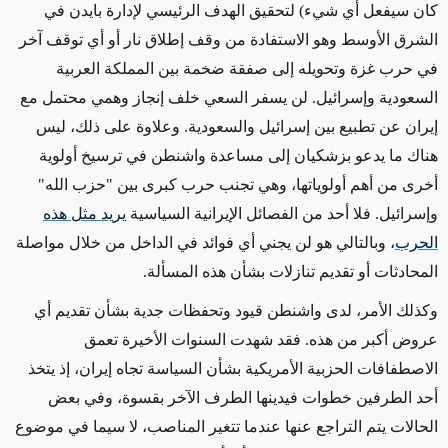
كان سيفعل أي شيء) لتحقيق الهدف الرئيسي لإدارة بايدن في
الشرق الأوسط وهو الاستفادة من وقف إطلاق نار أو أي توقف آخر
في حرب غزة وتحويله إلى صفقة ضخمة بين المملكة العربية
السعودية وإسرائيل. لن يسفر السعي خلف إنجاز وهمي محتمل مع
إيران عن تطبيع بين إسرائيل والسعودية. وعلاوة على ذلك، ليس
هناك ما يدعو بزشكيان إلى مساعدة واشنطن في ترسيخ أولوية
أخرى من أهم أولوياتها، وهي تجنب حرب كبرى بين "حزب الله"
وإسرائيل. فلا أحد من الفصائل الإيرانية السياسية
يريد مثل هذه
الحرب
، وبالتالي هو لن يجني أي فوائد في الداخل من خلال مواصلة
المحادثات أو تقديم تنازلات بشأن هذه المسألة.
وكذلك الأمر، لدى واشنطن قيود وتحفظات جدية بشأن تقديم أي
عروض أكبر من هذه. فقد شهدت السنوات الأخيرة تعمق
الاصطفافات الحزبية الأمريكية بشأن السياسة تجاه إيران، إذ يتخذ
أحد الطرفين خطوات فيدينها الطرف الآخر بقسوة، وفي بعض
الحالات يتم التراجع عنها عندما تتغير المناصب، لا سيما في موضوع