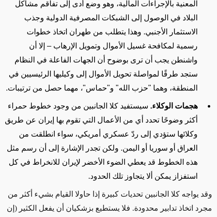
المعنية بالإجراءات المالية، وهو وضع أدى إلى تفاقم مشاكل
البلاد في الوصول إلى الشبكات المصرفية الدولية وجذب
الاستثمار الأجنبي. وهذا يتطلب من طهران اتخاذ خطوات
رسمية لمكافحة غسيل الأموال وتمويل الإرهاب – إلا أن
واشنطن يجب أن ترى بوضوح أن الجهات الفاعلة في النظام
ستجد طرقًا لمواصلة تحويل الأموال إلى وكيليها الرئيسيين في
المنطقة، وهما "حزب الله" و"حماس"، مهما حصل من ترتيبات.
هجمات الوكلاء.
سيستفيد كلا الجانبين من وجود خطوط حمراء
أكثر وضوحًا تحدد أي من الأعمال التي تقوم بها إيران عن طريق
وكلائها ستؤدي إلى ردّ عسكري أمريكي، سواء انطلقت من
العراق أو سوريا أو اليمن. ولكن تجدر الإشارة إلى أن رسم مثل
هذه الخطوط قد يعطي الضوء الأخضر لإيران للانخراط في كل
استفزاز يمكن ألا يتجاوز تلك الحدود.
وقد يواجه كلا الجانبين تحديات كبيرة إذا حاولا القيام بشيء أكثر من
مجرد اتخاذ تدابير محدودة. فلا يستطيع بزشكيان أن يفعل الكثير (إن