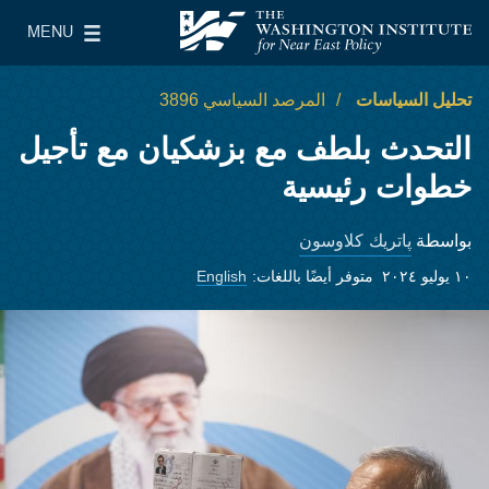
Skip to main content
MENU
معهد واشنطن لسياسات الشرق الأدنى
le Main Menu
تحليل السياسات
المرصد السياسي 3896
التحدث بلطف مع بزشكيان مع تأجيل
خطوات رئيسية
پاتريك كلاوسون
بواسطة
١٠ يوليو ٢٠٢٤
متوفر أيضًا باللغات:
English