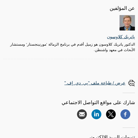
عن المؤلفين
پاتريك كلاوسون
الدكتور پاتريك كلاوسون هو زميل أقدم في برنامج الزمالة "مورنينجستار" ومستشار
الأبحاث في معهد واشنطن.
عرض / طباعة ملف "پي. دي. إف."
شارك على مواقع التواصل الاجتماعي
تنبيهات البريد الإلكتروني