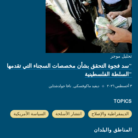
تحليل موجز
"سد فجوة التحقق بشأن مخصصات السجناء التي تقدمها
"السلطة الفلسطينية
٣ أغسطس ٢٠٢٦
◆
ديفيد ماكوفسكي
نافا جولدشتاين
TOPICS
الديمقراطية والإصلاح
انتشار الأسلحة
السياسة الأمريكية
المناطق والبلدان