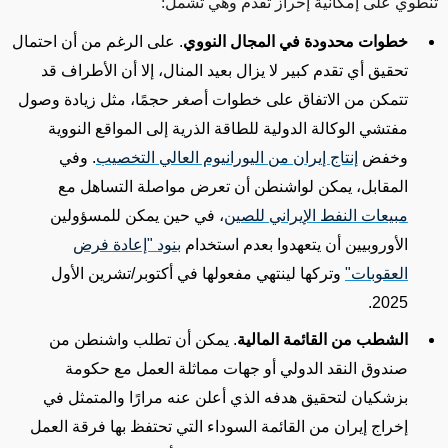
تنطوي على إمكانية إحراز تقدم وهي تشمل:
خطوات محدودة في المجال النووي
. على الرغم من أن احتمال
تحقيق أي تقدم كبير لا يزال بعيد المنال، إلا أن الأطراف قد
تتمكن من الاتفاق على خطوات أصغر حجمًا، مثل زيادة وصول
مفتشي الوكالة الدولية للطاقة الذرية إلى المواقع النووية
وخفض
إنتاج إيران من اليورانيوم العالي التخصيب
. وفي
المقابل، يمكن لواشنطن أن تعرض مواصلة التساهل مع
مبيعات النفط الإيراني للصين
، في حين يمكن للمسؤولين
الأوروبيين أن يتعهدوا بعدم استخدام
بنود "إعادة فرض
العقوبات"
وتركها لينتهي مفعولها في أكتوبر/تشرين الأول
2025.
الشطب من القائمة المالية
. يمكن أن تطلب واشنطن من
صندوق النقد الدولي أو جهات مماثلة العمل مع حكومة
بزشكيان لتحقيق هدفه الذي أعلن عنه مرارًا والمتمثل في
إخراج إيران من القائمة السوداء التي تحتفظ بها فرقة العمل