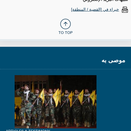
خبراء في [القضية / المنطقة]
TO TOP
موصى به