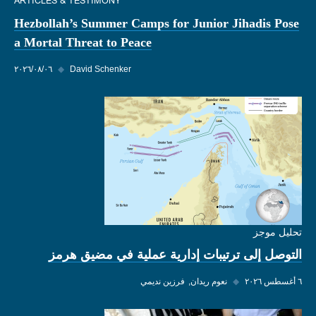
ARTICLES & TESTIMONY
Hezbollah’s Summer Camps for Junior Jihadis Pose
a Mortal Threat to Peace
David Schenker
◆
٠٦‏/٠٨‏/٢٠٢٦
تحليل موجز
التوصل إلى ترتيبات إدارية عملية في مضيق هرمز
٦ أغسطس ٢٠٢٦
◆
نعوم ريدان
فرزين نديمي