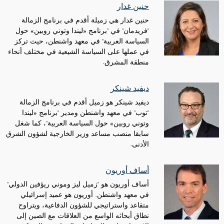
حنين غدار
حنين غدار هي زميلة أقدم في برنامج الزمالة
"فريدمان" في "برنامج «ليندا وتوني روبين» حول
السياسة العربية" في معهد واشنطن، حيث تركز
في عملها على السياسة الشيعية في مختلف أنحاء
منطقة المشرق.
ديفيد شينكر
ديفيد شينكر هو زميل أقدم في برنامج الزمالة
"توب" في معهد واشنطن ومدير "برنامج «ليندا
وتوني روبين» حول السياسة العربية"، كما شغل
سابقا منصب مساعد وزير الخارجية لشؤون الشرق
الأدنى.
أساف أوريون
أساف أوريون هو "زميل ليز وموني ريؤفين الدولي"
في معهد واشنطن. أوريون هو عميد إسرائيلي
متقاعد واستراتيجي للشؤون الدفاعية، ويتراوح
نطاق أبحاثه الواسع من العلاقات مع الصين إلى