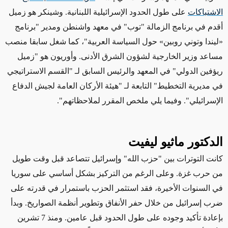
الاشتباكات
على طول الحدود الإسرائيلية اللبنانية
. وشينكر
هو زميل
أقدم في برنامج الزمالة "توب" في معهد واشنطن ومدير "برنامج
«ليندا وتوني روبين» حول السياسة العربية"، كما شغل سابقا منصب
مساعد وزير الخارجية لشؤون الشرق الأدنى
. وأوريون هو
"زميل
ريؤفين الدولي" في المعهد والرئيس السابق لـ "القسم الاستراتيجي
في مديرية التخطيط" التابعة لـ "هيئة الأركان العامة لجيش الدفاع
الإسرائيلي"
. وفيما يلي ملخص المقرر لملاحظاتهم".
الدكتور ماثيو ليفيت
كانت التوترات بين "حزب الله" وإسرائيل تتصاعد قبل
وقت طويل
من حرب غزة
. وعلى الرغم من التركيز بشكل أساسي على سوريا
في السنوات الأخيرة،
فقد
استثمر الحزب باستمرار في قدرته على
ضرب إسرائيل من خلال حفر الأنفاق وتطوير أنظمة الصواريخ. وبدأ
بإعادة تأكيد وجوده على طول الحدود قبل عامين. ومنذ 7 تشرين