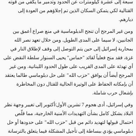
سبعة إلى عشرة كيلومترات عن الحدود وتدمير ما يكفي من قوته
القتالية لكي يتمكن السكان الذين تم إجلاؤهم من العودة إلى
ديارهم.
ومن غير المرجح أن تنجح الدبلوماسية في منع صراع أعمق بين
الجانبين، لا سيما على المدى الطويل. ومن خلال تعهد نصر الله
بمحاربة إسرائيل إلى حين يتم التوصل إلى وقف لإطلاق النار في
غزة، فقد منح فعلياً لقائد "حماس" يحيى السنوار سلطة النقض
على
أي
تهدئة على المدى القريب على طول الحدود اللبنانية. ومن غير
المرجح أيضاً أن يوافق "حزب الله" على حل دبلوماسي طالما يعتقد
أن بإمكانه الحفاظ على الوتيرة الحالية للقتال دون المخاطرة
بإشعال حرب شاملة.
وفي إسرائيل، أدى هجوم 7 تشرين الأول/أكتوبر إلى تغيير وجهة نظر
البلاد بشكل كامل بشأن التهديدات الأمنية الخارجية، مما قلّص
احتمال قبولها لتهديد دائم من قبل "حزب الله" على حدودها أو حل
دبلوماسي يؤدي ببساطة إلى تأجيل المشكلة فيما يتعلق بالترسانة