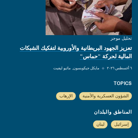
تحليل موجز
تعزيز الجهود البريطانية والأوروبية لتفكيك الشبكات
المالية لحركة "حماس"
٦ أغسطس ٢٠٢٦
◆
مايكل جيكوبسون
ماثيو ليفيت
TOPICS
الشؤون العسكرية والأمنية
الإرهاب
المناطق والبلدان
إسرائيل
لبنان