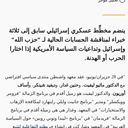
تحليل موجز
ينضم مخطِّط عسكري إسرائيلي سابق إلى ثلاثة
خبراء لمناقشة الحسابات الحالية لـ "حزب الله"
وإسرائيل وتداعيات السياسة الأمريكية إذا اختارا
الحرب أو الهدنة.
"في 28 حزيران/يونيو، عقد معهد واشنطن منتدى سياسي افتراضي
مع
الدكتور
ماثيو ليفيت
، و
حنين غدار
، و
ديفيد شينكر
، و
أساف
أوريون
. والدكتور ليفيت
هو زميل أقدم في برنامج الزمالة "فرومر
وويكسلر" ومدير "برنامج جانيت وايلي راينهارد لمكافحة الإرهاب
والاستخبارات"
في المعهد
. وغدار هي
هي زميلة أقدم في برنامج
الزمالة "فريدمان" في "برنامج «ليندا وتوني روبين» حول السياسة
العربية" في المعهد وشاركت في إنشاء
خريطته التفاعلية لتتبع