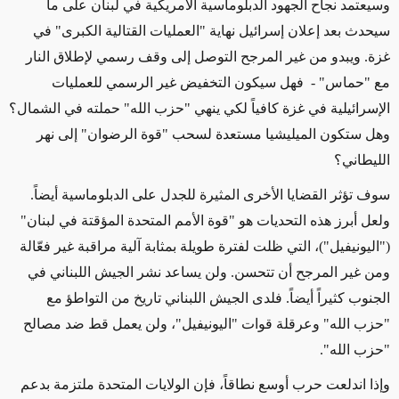
وسيعتمد نجاح الجهود الدبلوماسية الأمريكية في لبنان على ما
سيحدث بعد إعلان إسرائيل نهاية "العمليات القتالية الكبرى" في
غزة. ويبدو
من غير المرجح
التوصل إلى وقف رسمي لإطلاق النار
مع "حماس" - فهل سيكون التخفيض غير الرسمي للعمليات
الإسرائيلية في غزة كافياً لكي ينهي "حزب الله" حملته في الشمال؟
وهل ستكون الميليشيا مستعدة لسحب "قوة الرضوان" إلى نهر
الليطاني؟
سوف تؤثر القضايا الأخرى المثيرة للجدل على الدبلوماسية أيضاً.
ولعل أبرز هذه التحديات هو "قوة الأمم المتحدة المؤقتة في لبنان"
("اليونيفيل")، التي ظلت لفترة طويلة بمثابة آلية مراقبة غير فعّالة
ومن غير المرجح أن تتحسن. ولن يساعد نشر الجيش اللبناني في
الجنوب كثيراً أيضاً. فلدى الجيش اللبناني تاريخ من التواطؤ مع
"حزب الله" وعرقلة
قوات
"اليونيفيل"، ولن يعمل قط ضد مصالح
"حزب الله".
وإذا اندلعت حرب أوسع نطاقاً، فإن الولايات المتحدة ملتزمة بدعم