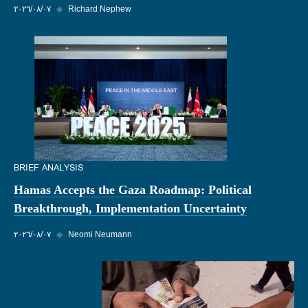
Richard Nephew
◆
٠٧‏/٠٨‏/٢٠٢٦
BRIEF ANALYSIS
Hamas Accepts the Gaza Roadmap: Political
Breakthrough, Implementation Uncertainty
Neomi Neumann
◆
٠٧‏/٠٨‏/٢٠٢٦