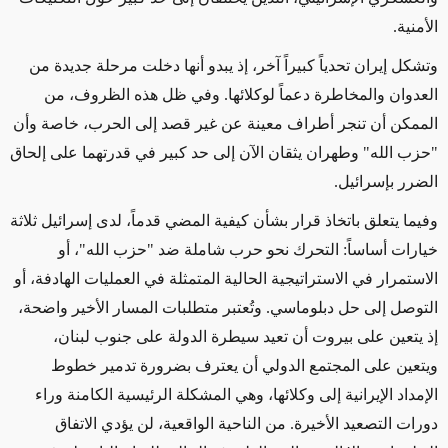
الأمنية.
وتشكل إيران تحدياً كبيراً آخر، إذ يبدو أنها دخلت مرحلة جديدة من
العدوان والمخاطرة دعماً لوكلائها. وفي ظل هذه الظروف، من
الممكن أن تنجر أطراف معينة عن غير قصد إلى الحرب،
خاصة
وأن
"حزب الله" وطهران يثقان الآن إلى حد كبير في قدرتهما على إلحاق
الضرر بإسرائيل.
وفيما يتعلق باتخاذ قرار بشأن كيفية المضي قدماً، لدى إسرائيل ثلاثة
خيارات أساساً: التحرك نحو حرب شاملة ضد "حزب الله"، أو
الاستمرار في
الاستراتيجية الحالية المتمثلة في العمليات الهادفة، أو
التوصل إلى حل دبلوماسي. وتُعتبر متطلبات المسار الأخير واضحة،
إذ يتعين على بيروت أن تعيد سيطرة الدولة على جنوب لبنان،
ويتعين على المجتمع الدولي أن يعترف بضرورة تدمير خطوط
الإمداد الإيرانية
إلى وكلائها، وهي المشكلة الرئيسية الكامنة وراء
دورات التصعيد الأخيرة. من الناحية الواقعية، لن يؤدي الاتفاق