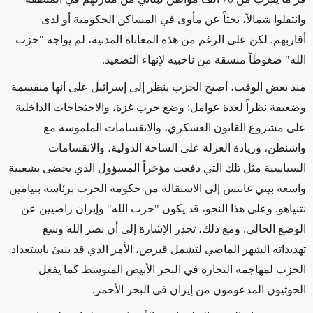
وانتقلوا شمالاً، بحثاً عن مأوى في المساكن الحكومية أو لدى
أقاربهم. لكن على الرغم من هذه المعاناة المدنية، لم يواجه "حزب
الله" ضغوطاً منسقة من ناخبيه لإنهاء التصعيد.
منذ بعض الوقت، أصبح الحزب ينظر إلى إسرائيل على أنها منقسمة
وضعيفة نظراً لعدة عوامل: وضع حرب غزة، والاحتجاجات الداخلية
على مشروع القانون العسكري، والانقسامات الملموسة مع
واشنطن، وزيادة العزلة على الساحة الدولية، والانقسامات
السياسية مثل تلك التي دفعت مؤخراً المسؤول الذي يحضى بشعبية
واسعة بيني غانتس إلى الاستقالة من حكومة الحرب برئاسة بنيامين
نتنياهو.
وعلى هذا النحو
، قد يكون "حزب الله" وإيران راضيين عن
الوضع الحالي.
ومع ذلك،
تجدر الإشارة إلى أن نصر الله وسع
تهديداته الشهر الماضي لتشمل قبرص، الأمر الذي قد ينبئ باستعداد
الحزب لمهاجمة التجارة في البحر الأبيض المتوسط ​​كما يفعل
الحوثيون المدعومون من إيران في البحر الأحمر.