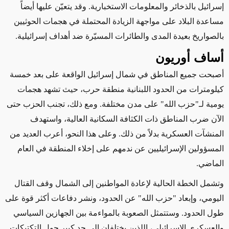
إسرائيل بالذخائر والمعلومات الاستخبارية. وقد يتعيّن عليها أيضاً
مساعدة البلاد على مواجهة الزيادة المحتملة في هجمات الحوثيين
بالصواريخ بعيدة المدى والطائرات المسيّرة ضد أهداف إسرائيلية.
أساف أوريون
أصبحت جميع المناطق في شمال إسرائيل الواقعة على بعد خمسة
كيلومترات من الحدود اللبنانية منطقة حرب، حيث تشهد هجمات
يومية لـ"حزب الله" على مدن مختلفة.
ومع ذلك،
تجنب الحزب
حتى
الآن
ضرب المناطق ذات الكثافة السكانية العالية، واستهدف
المنشآت العسكرية بدلاً من ذلك.
وعلى هذا النحو
، أعرب العديد من
المسؤولين الإسرائيليين عن ندمهم على إخلاء المنطقة في العام
الماضي.
وتشمل الخطة الحالية لإعادة المواطنين إلى الشمال وقف القتال
اليومي، وإبعاد "حزب الله" عن الحدود، ونشر دفاعات أكثر قوة على
طول الحدود. وستتمثل الصعوبة بالمواءمة بين الجهازين السياسي
والعسكري الإسرائيلي، اللذين يختلفان إلى حد كبير حول التكتيكات