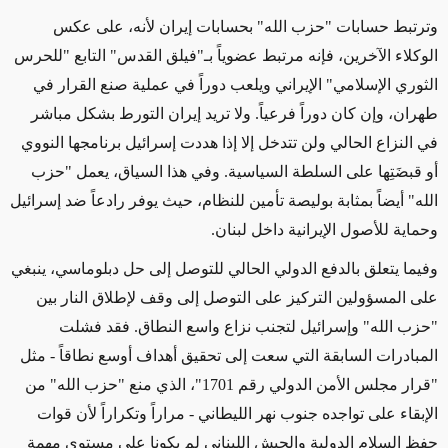
وترتبط حسابات "حزب الله" بحسابات إيران لأنه، على عكس
الوكلاء الآخرين، فإنه مرتبط عضوياً بـ"فيلق القدس" التابع "للحرس
الثوري الإسلامي" الإيراني ويلعب دوراً في عملية صنع القرار في
طهران،
وإن
كان دوراً فرعياً.
ولا تريد إيران
التورط بشكل مباشر
في النزاع الحالي ولن تتدخل إلا إذا هددت إسرائيل برنامجها النووي
أو قبضَتِها على السلطة السياسية. وفي هذا السياق، يعمل "حزب
الله" أيضاً بمثابة بوليصة تأمين للنظام، حيث يوفر رادعاً ضد إسرائيل
وحماية للأصول الإيرانية داخل لبنان.
وفيما يتعلق بالدفع الدولي الحالي للتوصل إلى حل دبلوماسي، ينبغي
على المسؤولين التركيز على التوصل إلى وقف لإطلاق النار بين
"حزب الله" وإسرائيل لتجنب نزاع واسع النطاق. فقد فشلت
المبادرات السابقة التي سعت إلى تحقيق أهداف أوسع نطاقاً - مثل
"قرار مجلس الأمن الدولي رقم 1701"، الذي منع "حزب الله" من
الإبقاء على تواجده جنوب نهر الليطاني - مراراً وتكراراً لأن قوات
حفظ السلام الدولية والجيش اللبناني لم يكونا على مستوى مهمة