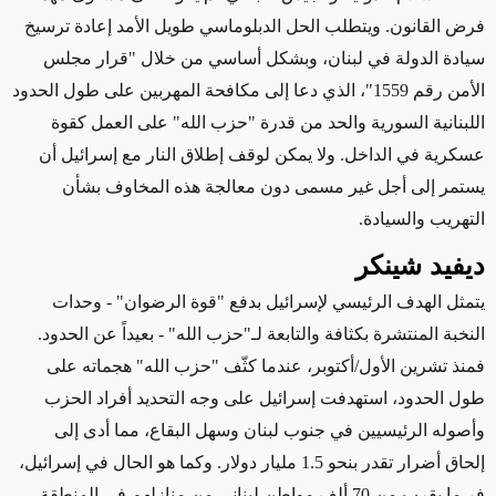
فرض القانون. ويتطلب الحل الدبلوماسي طويل الأمد إعادة ترسيخ
سيادة الدولة في لبنان، وبشكل أساسي من خلال "قرار مجلس
الأمن رقم 1559"، الذي دعا إلى مكافحة المهربين على طول الحدود
اللبنانية السورية والحد من قدرة "حزب الله" على العمل كقوة
عسكرية في الداخل. ولا يمكن لوقف إطلاق النار مع إسرائيل أن
يستمر إلى أجل غير مسمى دون معالجة هذه المخاوف بشأن
التهريب والسيادة.
ديفيد شينكر
يتمثل الهدف الرئيسي لإسرائيل بدفع "قوة الرضوان" - وحدات
النخبة المنتشرة بكثافة والتابعة لـ"حزب الله" - بعيداً عن الحدود.
فمنذ تشرين الأول/أكتوبر، عندما
كثّف
"حزب الله" هجماته على
طول الحدود، استهدفت إسرائيل على وجه التحديد أفراد الحزب
وأصوله الرئيسيين في جنوب لبنان وسهل البقاع، مما أدى إلى
إلحاق أضرار تقدر بنحو 1.5 مليار دولار. وكما هو الحال في إسرائيل،
فر ما
يقرب من 70 ألف
مواطن لبناني من منازلهم في المنطقة