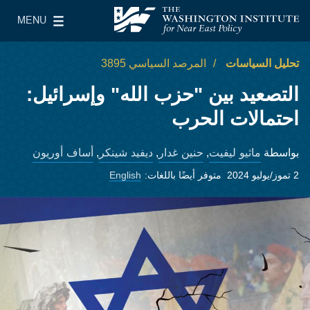
Skip to main content
MENU
معهد واشنطن لسياسات الشرق الأدنى
le Main Menu
تحليل السياسات
المرصد السياسي 3895
التصعيد بين "حزب الله" وإسرائيل:
احتمالات الحرب
ماثيو ليفيت
حنين غدار
ديفيد شينكر
أساف أوريون
بواسطة
,
,
,
2 تموز/يوليو 2024
متوفر أيضًا باللغات:
English