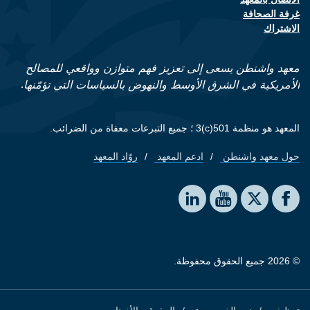
Footer contact links
غرفة الصحافة
الاشتراك
معهد واشنطن يسعى إلى تعزيز فهم متوازن وواقعي للمصالح
الأمريكية في الشرق الأوسط والنهوض بالسياسات التي تؤمّنها.
المعهد هو منظمة 501(c)3 ؛ جميع التبرعات معفاة من الضرائب.
حول معهد واشنطن
ادعم المعهد
روّاد المعهد
Footer quick links
Social media
The Washington Institute on LinkedIn
The Washington Institute on YouTube
The Washington Institute on Facebook
The Washington Institute on X
© 2026 جميع الحقوق محفوظة.