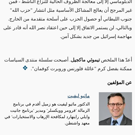
الدبلوماسي إلا إلى معالجة الظروف الحالية للنزاع الناشط
- فمن
غير المرجح أن يعالج المشاكل الأساسية مثل انتشار "حزب الله"
جنوب الليطاني أو حصول الحزب على أسلحة متقدمة من الخارج.
وبالتالي، لن يستمر الاتفاق إلا إلى حين اعتقاد نصر الله أنه قادر على
مهاجمة إسرائيل من جديد بشكل آمن.
أعدّ هذا الملخص
تيموثي ماكجيل
. أصبحت سلسلة منتدى السياسات
ممكنة بفضل كرم "عائلة فلورنس وروبرت كوفمان".
عن المؤلفين
ماثيو ليفيت
الدكتور ماثيو ليفيت هو زميل أقدم في برنامج
الزمالة "فرومر وويكسلر" ومدير "برنامج جانيت
وايلي راينهارد لمكافحة الإرهاب والاستخبارات" في
معهد واشنطن.