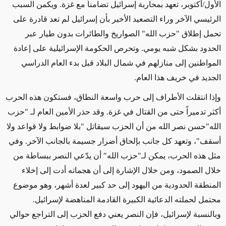
الأول/أكتوبر، تعهد بمحاربة إسرائيل تضامناً مع غزة.
ويكمن السبب
الرئيسي الآخر
وراء التصعيد الأخير
ب
أن إسرائيل لم تعد قادرة على
تحمل إطلاق "حزب الله" الصواريخ والطائرات بدون طيار عبر
الحدود بشكل شبه يومي. وتحرص الحكومة الإسرائيلية على إعادة
المواطنين إلى منازلهم في شمال البلاد قبل بدء العام الدراسي
الجديد في خريف هذا العام.
وإذا انتقلت الأطراف إلى حرب واسعة النطاق، فستكون هذه الحرب
أكثر تدميراً حتى من القتال في غزة. وقد حذر الأمين العام لـ "حزب
الله"حسن نصر الله من أن الحزب سيقاتل "بلا ضوابط ولا قواعد ولا
أسقف"، وتعهد
كل جانب
بإلحاق أضرار جسيمة بالجانب الآخر. وفي
مثل هذه الحرب، يمكن لـ"حزب الله" أن يدّعي النصر ببساطة من
خلال الصمود، ومن خلال الإشارة إلى أن هجماته أدت إلى إخلاء
المنطقة الحدودية من اليهود إلى حد كبير لعدة أشهر، وهو موضوع
محتمل لحملته الدعائية الكبيرة
القادمة
المناهضة لإسرائيل.
وبالنسبة لإسرائيل، فإن النصر يعني دفع الحزب إلى التراجع حوالي