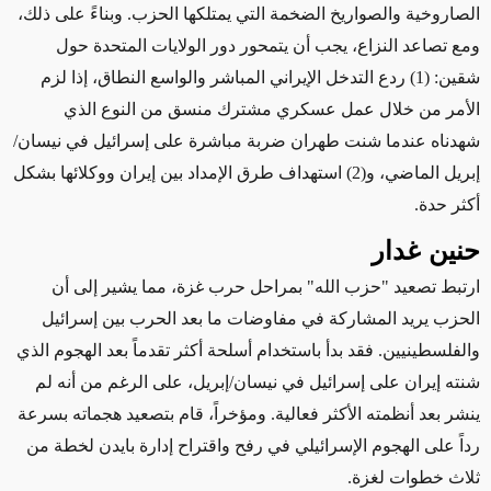
الصاروخية والصواريخ الضخمة التي يمتلكها الحزب. وبناءً على ذلك،
ومع تصاعد النزاع، يجب أن يتمحور دور الولايات المتحدة حول
شقين: (1) ردع التدخل الإيراني المباشر والواسع النطاق، إذا لزم
الأمر من خلال عمل عسكري مشترك منسق من النوع الذي
شهدناه عندما شنت طهران ضربة مباشرة على إسرائيل في نيسان/
إبريل الماضي، و(2) استهداف طرق الإمداد بين إيران ووكلائها بشكل
أكثر حدة.
حنين غدار
ارتبط تصعيد "حزب الله" بمراحل حرب غزة، مما يشير إلى أن
الحزب يريد المشاركة في مفاوضات ما بعد الحرب بين إسرائيل
والفلسطينيين. فقد بدأ باستخدام أسلحة أكثر تقدماً بعد الهجوم الذي
شنته إيران على إسرائيل في نيسان/إبريل، على الرغم من أنه لم
ينشر بعد أنظمته الأكثر فعالية. ومؤخراً، قام بتصعيد هجماته بسرعة
رداً على الهجوم الإسرائيلي في رفح واقتراح إدارة بايدن لخطة من
ثلاث خطوات لغزة.