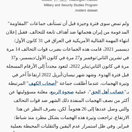
October 17, 2022. Washington Institute
Military and Security Studies Program
incident dataset.
ولم تمض سوى فترة وجيزة قبل أن تستأنف جماعات
"المقاومة"
المدعومة من إيران هجماتها ضد أهداف تابعة للتحالف. فقبل إعلان
انتهاء المهمة القتالية الأمريكية في العراق في 31 كانون الأول/
ديسمبر 2021، قامت هذه الجماعات بضرب قوات التحالف 14 مرة
في تشرين الثاني/نوفمبر و27 مرة في كانون الأول/ديسمبر، و37
مرة في كانون الثاني/يناير 2022، لتعود مجدداً إلى الأرقام المسجلة
قبل فترة الهدوء. وشهد شهر نيسان/أبريل 2022 ارتفاعاً آخر في
وتيرة الهجمات، عندما أطلقت جماعة "
أصحاب الكهف
" المرتبطة
بـ"
عصائب أهل الحق
"، عملية
صحوة الربيع
،
معلنة مسؤوليتها عن
أكثر من نصف الهجمات المنفذة
ذلك الشهر
ضد قوات التحالف
والتي وصل عددها إلى 26 هجوماً. لكن،
بصرف النظر عن
هذا
الارتفاع، تراجعت وتيرة هذه الهجمات بشكل مطرد منذ شباط/
فبراير. وفي ظل استمرار
عدم اليقين
والتقلبات المحيطة بعملية