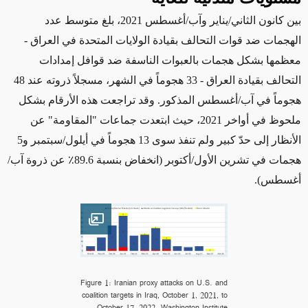
بين كانون الثاني/يناير وآب/أغسطس 2021، بلغ متوسط عدد
الهجمات ضد قوات التحالف بقيادة الولايات المتحدة
في العراق
-
معظمها بشكل هجمات بالعبوات الناسفة ضد قوافل إمدادات
التحالف بقيادة العراق -
33 هجوماً في الشهر، مسجلاً ذروته عند 48
هجوماً في آب/أغسطس
المذكور
. وقد تراجعت هذه الأرقام بشكل
ملحوظ
في
أواخر 2021، حيث ابتعدت جماعات
"المقاومة"
عن
الأنظار إلى حدّ كبير ولم تنفذ سوى 13 هجوماً في أيلول/سبتمبر و5
هجمات في تشرين الأول/أكتوبر
(انخفاض بنسبة 89.6٪ عن ذروة آب/
أغسطس)
.
Open image
Figure 1: Iranian proxy attacks on U.S. and
coalition targets in Iraq, October 1, 2021, to