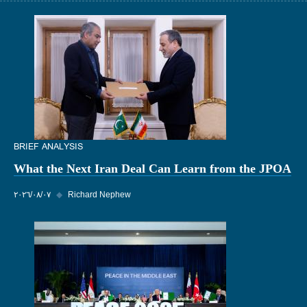
BRIEF ANALYSIS
What the Next Iran Deal Can Learn from the JPOA
Richard Nephew
◆
٠٧‏/٠٨‏/٢٠٢٦