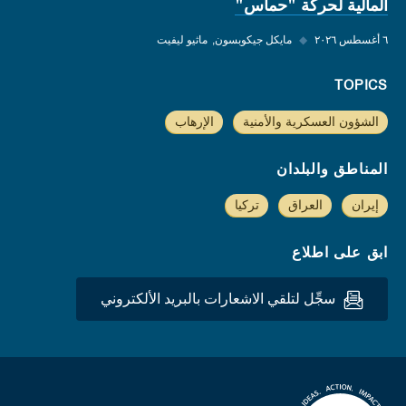
المالية لحركة "حماس"
٦ أغسطس ٢٠٢٦
◆
مايكل جيكوبسون
ماثيو ليفيت
TOPICS
الشؤون العسكرية والأمنية
الإرهاب
المناطق والبلدان
إيران
العراق
تركيا
ابق على اطلاع
سجِّل لتلقي الاشعارات بالبريد الألكتروني