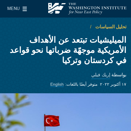
Skip to main content
MENU
معهد واشنطن لسياسات الشرق الأدنى
le Main Menu
تحليل السياسات
الميليشيات تبتعد عن الأهداف
الأمريكية موجهًة ضرباتها نحو قواعد
في كردستان وتركيا
إريك فيلي
بواسطة
١٧ أكتوبر ٢٠٢٢
متوفر أيضًا باللغات:
English