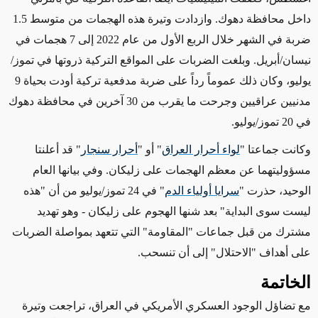
داخل محافظة دهوك. وازدادت وتيرة هذه الهجمات من متوسط 1.5
ضربة
في الشهر خلال الربع الأول من
عام
2022 إلى 7 هجمات في
نيسان/أبريل. وبلغت الضربات على المواقع التركية ذروتها في تموز/
يوليو، وكان ذلك عموماً رداً على
ضربة
مدفعية تركية أودت بحياة 9
مدنيين عراقيين
وجرحت
ما يقرب من 30 آخرين في محافظة دهوك
في 20 تموز/يوليو.
وكانت
جماعتا
"
لواء أحرار العراق
" أو "
أحرار سنجار
" قد أعلنتا
مسؤوليتهما
عن معظم الهجمات على زليكان. وفي بيانها العام
الوحيد، حذرت "
سرايا أولياء الدم
" في 24 تموز/يوليو من أن "هذه
ليست سوى
البداية" بعد شنها الهجوم على زليكان
- وهو تهديد
مشترك من قبل جماعات "المقاومة" التي تتعهد بمواصلة الضربات
على أهداف "الاحتلال" إلى أن تنسحب
.
الخاتمة
مع تضاؤل الوجود العسكري الأمريكي في العراق، تراجعت وتيرة