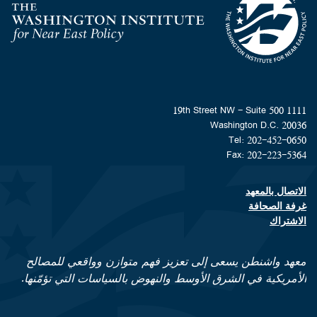
Homepage
1111 19th Street NW - Suite 500
Washington D.C. 20036
Tel: 202-452-0650
Fax: 202-223-5364
الاتصال بالمعهد
Footer contact links
غرفة الصحافة
الاشتراك
معهد واشنطن يسعى إلى تعزيز فهم متوازن وواقعي للمصالح
الأمريكية في الشرق الأوسط والنهوض بالسياسات التي تؤمّنها.