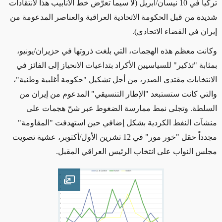
تركيا في 10 نيسان/أبريل
(لا سيما تعرُّض خط الأنابيب هذا لانتقادات
شديدة من قبل الحكومة الاتحادية العراقية والعناصر المدعومة من
إيران في القضاء الاتحادي)
.
وكانت معظم هذه الهجمات، التي بلغت ذروتها في حزيران/يونيو،
بمثابة "تذكير" للسياسيين الأكراد بتداعيات الانحياز إلى الفائز في
الانتخابات مقتدى الصدر،
من أجل تشكيل
"حكومة أغلبية وطنية"،
والتي
كانت ستستبعد "الإطار التنسيقي" المدعوم من إيران من
السلطة. وتجلى نمط ممارسة الضغوط عبر شنّ هجمات على
منشآت النفط الكردية بشكل إضافي حين استهدفت
"المقاومة"
مجدداً
حقل "خور مور" في 12 تشرين الأول/أكتوبر، عشية تصويت
مجلس النواب على انتخاب الرئيس العراقي المقبل.
Open image