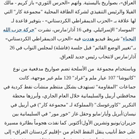
العراق»، بصواريخ باليستية. واتهم «الحرس الثوري» باز كريم - مالك
الفيلا والرئيس التنفيذي لشركة الطاقة المحلية "مجموعة كار"
التي
لها علاقة بـ
«الحزب الديمقراطي الكردستاني»
-
بتوفير قاعدة لـ
"الموساد" الإسرائيلي. وفي 16 آذار/مارس، نشرت "
حركة حزب الله
النجباء
"
شريط
فيديو
هددت
فيه «الحزب الديمقراطي الكردستاني»
بـ"تغيير الوضع
القائم
" قبل جلسة (فاشلة) لمجلس النواب في
26
آذار/مارس لانتخاب رئيس جديد للعراق.
وباستخدام مجموعة من الأسلحة تضم صواريخ مدفعية من نوع
"كاتيوشا" 107
عيار
ملم و"غراد" 120 ملم
غير موجهة
، كانت
جماعات
"المقاومة"
تستهدف بشكل منتظم منشآت نفط كردية في
محافظتي أربيل والسليمانية خلال العام الجاري،
وأبرزها
محطة
التكرير "كاورغوسك"
(المملوكة لـ "مجموعة كار")
في أربيل في
نيسان/أبريل وأيار/مايو وحقل غاز "خور مور" في السليمانية بين
حزيران/يونيو وتشرين الأول/أكتوبر. كما نفذت هجوماً بطائرة مسيرة
على خط أنابيب ينقل النفط الخام من «إقليم كردستان العراق» إلى