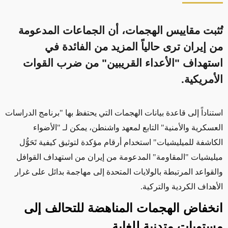
تُثبت مقاييس الهجمات، أن الجماعات المدعومة
من إيران ترى حالياً المزيد من الفائدة في
استهداف "الأعداء القريبين" من ضرب القوات
الأمريكية.
استناداً إلى قاعدة بيانات الهجمات التي يحتفظ بها "برنامج الدراسات
العسكرية والأمنية" التابع لمعهد
واشنطن
، يمكن لـ "الأضواء
الكاشفة للميليشيات" استخدام أرقام مؤكدة لتوثيق كيفية
تَحَوُّل
ميليشيات
"المقاومة"
المدعومة من إيران من استهداف القوافل
والقواعد
المرتبطة
بالولايات المتحدة إلى مهاجمة بدائل على غرار
الأهداف الكردية والتركية.
انخفاض الهجمات المناهضة للتحالف إلى
مستويات متدنية للغاية