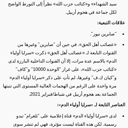
سيد الشهداء
»
و
«
كتائب حزب الله
»
نظراً إلى التورط
الواضح
لكل جماعة في هجوم أربيل.
علاقات التبعية:
"صابرين نيوز".
«
عصائب أهل الحق
»
.
في حين
أن "صابرين" وغيرها من
القنوات التابعة لـ
«
عصائب أهل الحق
»
ذكرت
«
سرايا أولياء
الدم
»
بالاسم
عدة مرات
، إلا أن القنوات الداخلية البارزة لدى
«
كتائب حزب الله
»
، على غرار "الوحدة 10000" و"كاف"
و"كيان ك.ف" وغيرها، لم تأتِ على ذكر
«
سرايا أولياء الدم
»
مرة واحدة على الرغم من الهجمات العالية المستوى التي تنبتها
الجماعة بعد هجوم أربيل في شباط/فبراير 2021.
العناصر التابعة لـ
«
سرايا أولياء الدم
»
:
لدى
«
سرايا أولياء الدم
»
قناة إعلامية على
"تلغرام"
تبدو
رسمية. لكن هذه القناة ليست مؤثرة، فهي لم تنشر سوى