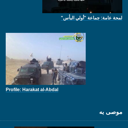
لمحة عامة: جماعة "أولي البأس"
Profile: Harakat al-Abdal
موصى به