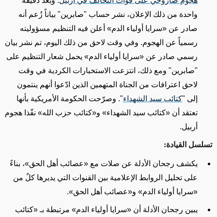
هجوم صاروخي على قوات التحالف في أربيل
.
وبعد
دقيقة
واحدة
من ذلك الإعلان، نشر حساب "صابرين" بياناً زُعم أنه
صادر عن
«
سرايا أولياء الدم
»
أعلن فيه التنظيم مسؤوليته
رسمياً عن الهجوم. وفي وقت لاحق من
ذلك اليوم
، تم نشر بيان
رسمي صادر عن
«
سرايا أولياء الدم
»
يحمل شعار التنظيم على
"صابرين"
ومع ذلك، انتزعت
الاستخبارات الكردية
في وقت
لاحق
اعترافات من الجناة المتهمين الذين ادّعوا أنهم ينتمون
إلى "
كتائب سيد الشهداء
". وصرّحت الحكومة الأمريكية بأنها
تعتقد أن
«
كتائب سيد الشهداء
»
و
«
كتائب حزب الله
»
نفّذا هجوم
أربيل.
تسلسل القيادة:
يكشف رجحان الأدلة عن صلات مع
«
عصائب أهل الحق
»
،
بناءً
على
تحليل الروابط الإعلامية بين القنوات التي يديرها كلٌ من
«
سرايا أولياء الدم
»
و
«
عصائب أهل الحق
»
.
يبين رجحان الأدلة أن
«
سرايا أولياء الدم
»
مرتبطة بـ
«
كتائب