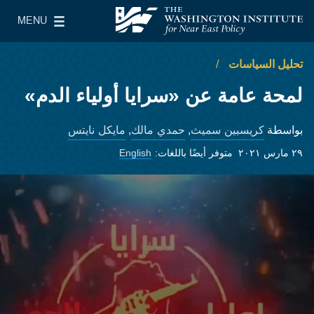
Skip to main content
MENU
معهد واشنطن لسياسات الشرق الأدنى
le Main Menu
تحليل السياسات
لمحة عامة عن «سرايا أولياء الدم»
كريسبين سميث
حمدي مالك
مايكل نايتس
بواسطة
,
,
٢٩ مارس ٢٠٢١
متوفر أيضًا باللغات:
English