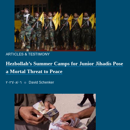
ARTICLES & TESTIMONY
Hezbollah’s Summer Camps for Junior Jihadis Pose
a Mortal Threat to Peace
David Schenker
◆
٠٦‏/٠٨‏/٢٠٢٦