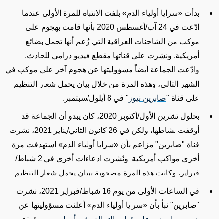
بدأت
«
سرايا أولياء الدم
»
بلفت الانتباه للمرة الأولى عندما
ادّعت في 24 آب/أغسطس 2020 بأنها قامت بهجوم على
موكب من الشاحنات العراقية التي زُعم أنها تحمل بضائع
أمريكية. ونشرت على قناتها مقطع فيديو درامي للحادث.
وادّعت الجماعة أيضاً مسؤوليتها عن هجوم آخر على موكب في
الشهر التالي، وهذه المرة من خلال بيان يحمل شعار التنظيم
على قناة "
صابرين نيوز
" في 8 أيلول/سبتمبر.
بحلول تشرين الأول/أكتوبر 2020، كان يبدو أن الجماعة قد
أوقفت نشاطها،
ولكن
في 26 كانون الثاني/يناير 2021،
نشرت
قناة "صابرين" مزاعم بأن
«
سرايا أولياء الدم
»
استهدفت مرة
أخرى مواكب أمريكية. ونُشرت ادعاءات أخرى في 2 شباط/
فبراير، وكانت هذه المرة مصحوبة ببيان يحمل شعار التنظيم.
في الساعات الأولى من يوم 16 شباط/فبراير 2021، نشرت
"صابرين"
نبأ
بأن
«
سرايا أولياء الدم
»
أعلنت مسؤوليتها عن