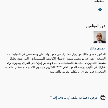
المقبلة.
عن المؤلفين
حمدي مالك
الدكتور حمدي مالك هو زميل مشارك في معهد واشنطن ومتخصص في الميليشيات
الشيعية. وهو أحد مؤسسي منصة "الأضواء الكاشفة للميليشيات"، التي تقدم تحليلاً
متعمقاً للتطورات المتعلقة بالميليشيات المدعومة من إيران في العراق وسوريا. وقد
شارك في تأليف دراسة المعهد لعام 2020 "التكريم من دون الاحتواء: مستقبل «الحشد
الشعبي» في العراق". ويتكلم العربية والفارسية.
عرض / طباعة ملف "پي. دي. إف."