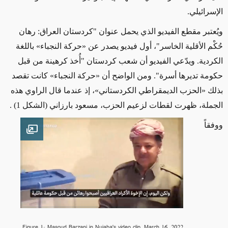
الإسرائيلي.
ويُعتبر مقطع الفيديو الذي يحمل عنوان "كردستان العراق: رهان
حُكْم الأقلية الخاسر"، أول فيديو يصدر عن
«
حركة النجباء
»
باللغة
الكردية. ويدّعي الفيديو أن شعب كردستان "
أُخذ
كرهينة من قبل
حكومة تديرها أسرة". ومن الواضح أن
«
حركة النجباء
»
كانت تقصد
بذلك «الحزب الديمقراطي الكردستاني»، إذ عندما قال الراوي هذه
الجملة، ظهرت لقطات لزعيم الحزب، مسعود بارزاني
(الشكل 1)
.
ووفقاً
en image
Figure 1: Masoud Barzani in Nujaba's video clip, March 16, 2022