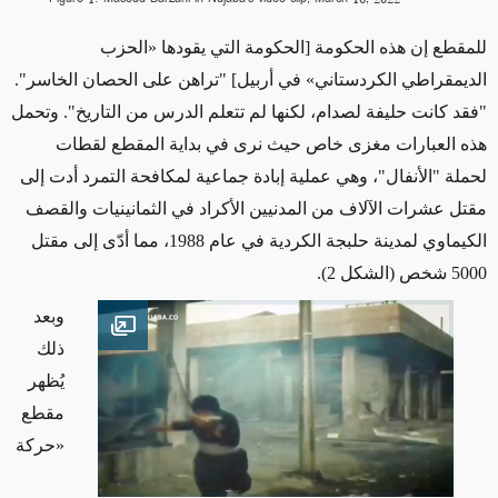
للمقطع إن هذه الحكومة [الحكومة التي يقودها «الحزب
الديمقراطي الكردستاني» في أربيل] "تراهن على الحصان الخاسر".
"فقد كانت حليفة لصدام، لكنها لم تتعلم الدرس من التاريخ". وتحمل
هذه العبارات مغزى خاص حيث نرى في بداية المقطع لقطات
لحملة "الأنفال"، وهي عملية إبادة جماعية لمكافحة التمرد أدت إلى
مقتل عشرات الآلاف من المدنيين الأكراد في الثمانينيات
والقصف
الكيماوي لمدينة
حلبجة الكردية في عام 1988، مما أدّى إلى مقتل
5000 شخص
(الشكل 2)
.
وبعد
Open image
ذلك
يُظهر
مقطع
«
حركة