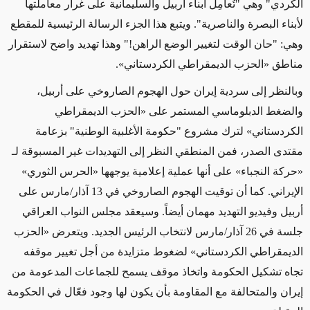
الكردي" وهي "تُعامِل أبناء أربيل والسليمانية على غرار معاملتها
لأبناء البصرة والناصرية". ويتبع هذا الجزء الرسالة الرئيسية للمقطع
وهي: "حان الوقت لتغيير الوضع الراهن!" وهذا تهديد واضح لاستقرار
مناطق
«الحزب الديمقراطي الكردستاني».
وبالنظر
إلى سردية إيران حول الهجوم الصاروخي على أربيل،
والضغط الدبلوماسي المستمر على «الحزب الديمقراطي
الكردستاني» لترك مشروع "حكومة الأغلبية الوطنية" بزعامة
مقتدى الصدر، فمن المنطقي النظر إلى التهديدات غير المسبوقة لـ
«
حركة النجباء
»
على أنها عملية إعلامية
يوجهها
«
الحرس الثوري
»
الإيراني
. كما أن توقيت الهجوم الصاروخي في 13 آذار/مارس على
أربيل وفيديو التهديد مهمان أيضاً. وسيعقد مجلس النواب العراقي
جلسة في 26 آذار/مارس لانتخاب
الرئيس الجديد
. ويتعرض «الحزب
الديمقراطي الكردستاني» لضغوط متزايدة من أجل تغيير موقفه
تجاه تشكيل الحكومة واتخاذ موقف يسمح للجماعات المدعومة من
إيران والمتحالفة مع المقاومة بأن يكون لها وجود فعّال في الحكومة