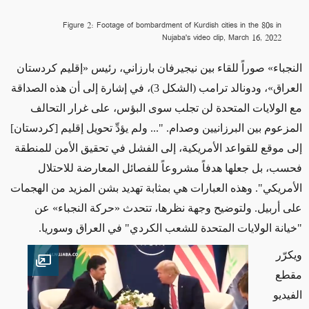
Figure 2: Footage of bombardment of Kurdish cities in the 80s in
Nujaba's video clip, March 16, 2022
النجباء
»
صوراً للقاء بين نيجيرفان بارزاني، رئيس
«
إقليم كردستان
العراق
»
، ودونالد ترامب
(الشكل 3)
، في إشارة إلى أن هذه الصداقة
مع الولايات المتحدة لن تجلب سوى البؤس، على غرار التحالف
المزعوم بين البرزانيين وصدام. "...
ولم يؤدِّ
تحويل إقليم [كردستان]
إلى موقع للقواعد الأمريكية، إلى الفشل
في تحقيق الأمن للمنطقة
فحسب
،
بل جعلها
هدفاً مشروعاً للفصائل المعارضة للاحتلال
الأمريكي". وهذه العبارات هي بمثابة تهديد بشن المزيد من الهجمات
على أربيل. ولتوضيح وجهة نظرها، تتحدث
«
حركة النجباء
»
عن
"خيانة الولايات المتحدة للشعب الكردي" في العراق وسوريا.
ويكرّر
en image
مقطع
الفيديو