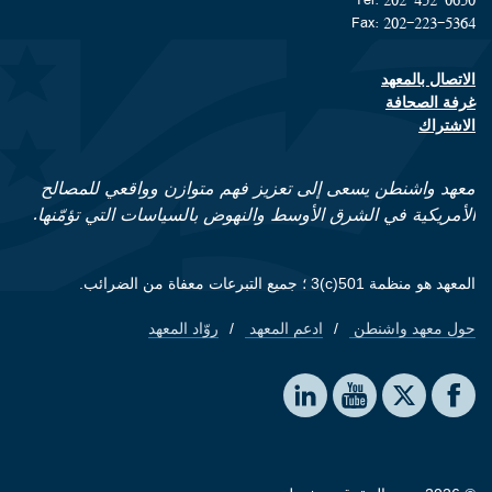
Fax: 202-223-5364
الاتصال بالمعهد
Footer contact links
غرفة الصحافة
الاشتراك
معهد واشنطن يسعى إلى تعزيز فهم متوازن وواقعي للمصالح
الأمريكية في الشرق الأوسط والنهوض بالسياسات التي تؤمّنها.
المعهد هو منظمة 501(c)3 ؛ جميع التبرعات معفاة من الضرائب.
حول معهد واشنطن
ادعم المعهد
روّاد المعهد
Footer quick links
Social media
The Washington Institute on LinkedIn
The Washington Institute on YouTube
The Washington Institute on Facebook
The Washington Institute on X