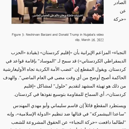
الصادر
عن
«
حركة
Figure 3: Nechirvan Barzani and Donald Trump in Nujaba's video
clip, March 16, 2022
النجباء
»
المزاعم الإيرانية بأن
«
إقليم كردستان
»
(بقيادة
«الحزب
الديمقراطي الكردستاني»
)
قد سمح لـ "الموساد" بإقامة قواعد في
كردستان. ويقول المقطع إن "غضب الأمة الكردية تجاه الأوليغارشية
الحاكمة أصبح أوضح من أي وقت مضى في العام الماضي".
والهدف
من ذلك هو تهيئة
المشهد لتقديم
"حلول" لمشاكل
«
إقليم
كردستان
»
، أي السماح للمقاومة بتوسيع نفوذها في كردستان.
ويستطرد المقطع قائلاً إن قاسم سليماني وأبو مهدي المهندس
"ساعدا البيشمركة" في قتالها ضد تنظيم
«
الدولة الإسلامية
»
، وإنه
"لطالما دافعت
«
حركة النجباء
»
عن الحقوق المشروعة للشعب