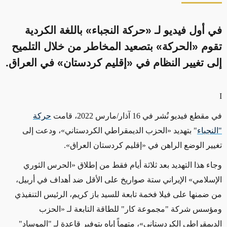
في أول فيديو لـ «حركة النجباء» باللغة الكردية
تقوم «الحركة» بتصعيد المخاطر من خلال التلميح
إلى تغيير النظام في «إقليم كردستان» في العراق.
I
في مقطع فيديو نُشر في 16
آذار/
مارس 2022،
قامت
حركة
"النجباء
"
بتهديد «الحزب الديمقراطي الكردستاني»، ودعت إلى
تغيير الوضع الراهن في
«
إقليم كردستان العراق
»
.
وجاء هذا التهديد بعد ثلاثة أيام فقط من إطلاق
«
الحرس الثوري
الإسلامي
» الإيراني
ستة صواريخ على الأقل ضد أهداف في أربيل،
من ضمنها على فيلا فخمة تابعة للسيد باز كريم، الرئيس التنفيذي
ومؤسس شركة "مجموعة كار" للطاقة التابعة لـ «الحزب
الديمقراطي الكردستاني»، متهماً إياه بتوفير قاعدة لـ "الموساد"