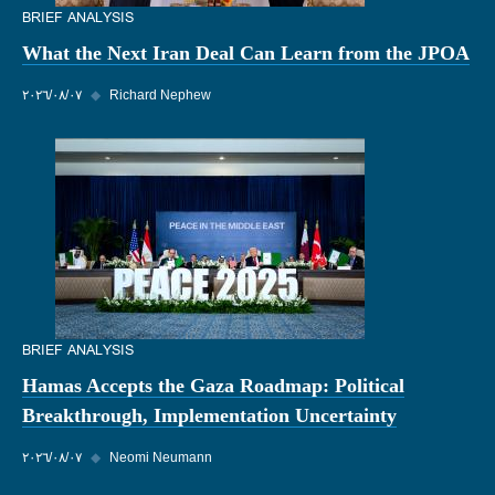
BRIEF ANALYSIS
What the Next Iran Deal Can Learn from the JPOA
Richard Nephew
◆
٠٧‏/٠٨‏/٢٠٢٦
BRIEF ANALYSIS
Hamas Accepts the Gaza Roadmap: Political
Breakthrough, Implementation Uncertainty
Neomi Neumann
◆
٠٧‏/٠٨‏/٢٠٢٦