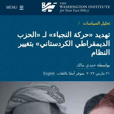
Skip to main content
MENU
معهد واشنطن لسياسات الشرق الأدنى
le Main Menu
تحليل السياسات
تهديد «حركة النجباء» لـ «الحزب
الديمقراطي الكردستاني» بتغيير
النظام
حمدي مالك
بواسطة
٢١ مارس ٢٠٢٢
متوفر أيضًا باللغات:
English