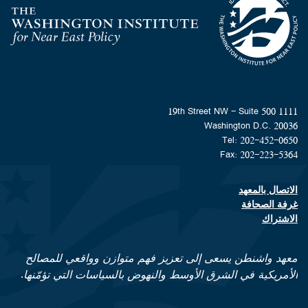
Homepage
1111 19th Street NW - Suite 500
Washington D.C. 20036
Tel: 202-452-0650
Fax: 202-223-5364
الاتصال بالمعهد
Footer contact links
غرفة الصحافة
الاشتراك
معهد واشنطن يسعى إلى تعزيز فهم متوازن وواقعي للمصالح
الأمريكية في الشرق الأوسط والنهوض بالسياسات التي تؤمّنها.