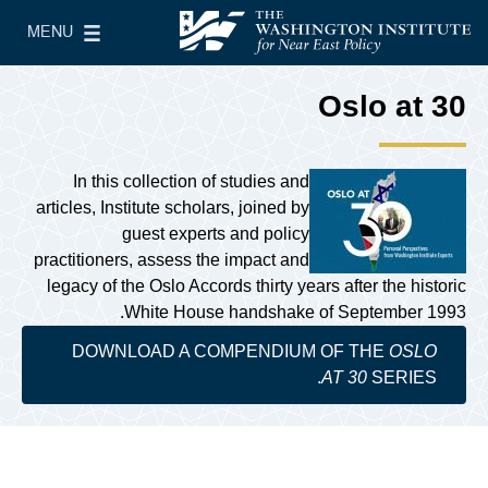
Skip to main content
MENU
معهد واشنطن لسياسات الشرق الأدنى
le Main Menu
Oslo at 30
In this collection of studies and
articles, Institute scholars, joined by
guest experts and policy
practitioners, assess the impact and
legacy of the Oslo Accords thirty years after the historic
White House handshake of September 1993.
DOWNLOAD A COMPENDIUM OF THE
OSLO
AT 30
SERIES.