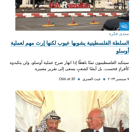
منتدى فكرة
منتدى فكرة
السلطة الفلسطينية يشوبها عيوب لكنها إرث مهم لعملية
أوسلو
سيتكبد الفلسطينيون ثمنًا باهظًا إذا انهار صرح عملية أوسلو، ولن يتكبدوه
كأفرادٍ فحسب، بل أيضًا كشعبٍ يسعى إلى تقرير مصيره.
٧ سبتمبر ٢٠٢٣
◆
غيث العمري
◆
Oslo at 30