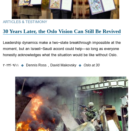
ARTICLES & TESTIMONY
30 Years Later, the Oslo Vision Can Still Be Revived
Leadership dynamics make a two-state breakthrough impossible at the
moment, but an Israeli-Saudi accord could help—so long as everyone
honestly acknowledges what the situation would be like without Oslo.
Oslo at 30
◆
David Makovsky
Dennis Ross
◆
١١‏/٠٩‏/٢٠٢٣