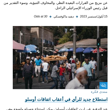
عن مزيج من القرارات البعيدة النظر، والمخاوف التنبؤية، وسوء التقدير من
قبل رئيس الوزراء الإسرائيلي الراحل.
15 أيلول/سبتمبر 2023
◆
ديفيد ماكوفسكي
◆
Oslo at 30
منتدى فكرة
منتدى فكرة
استطلاع جديد للرأي في أعقاب اتفاقات أوسلو
عند التدقيق في إرث "اتفاقيات أوسلو"، يمكن استنتاج حصيلة واضحة وهي