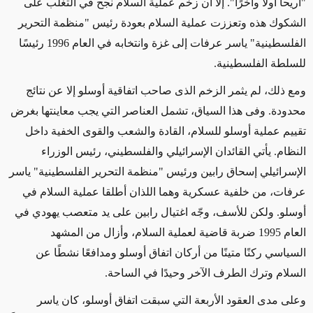
"أريحا أولًا وآخرًا". إلا أن زخم عملية السلام نجح في التغلب على
الشكوك هذه وتعززت عملية السلام بعودة رئيس "منظمة التحرير
الفلسطينية" ياسر عرفات إلى غزة وانتخابه في العام 1996 رئيسًا
للسلطة الفلسطينية.
ومع ذلك، لم يثمر الزخم الذى صاحب اتفاقية أوسلو إلا عن نتائج
محدودة. وفى هذا السياق، تشمل العناصر التي يجب معاينتها بغرض
تقييم عملية أوسلو للسلام، القادة والشعب والقوى الخفية داخل
النظام. يأتي القائدان الإسرائيلي والفلسطيني، رئيس الوزراء
الإسرائيلي إسحاق رابين ورئيس "منظمة التحرير الفلسطينية" ياسر
عرفات، من خلفية عسكرية وهما اللذان أطلقا عملية السلام في
أوسلو. ولكن للأسف، وجّه اغتيال رابين على يد متعصب يهودي في
العام 1995 ضربة قاضية لعملية السلام، وأزال من المشهد
السياسي ركنًا متينًا من أركان اتفاق أوسلو ومدافعًا نشطًا عن
السلام وترك الطرف الآخر وحيدًا في الساحة.
وعلى مدى العقود الأربعة التي سبقت اتفاق أوسلو، كان ياسر