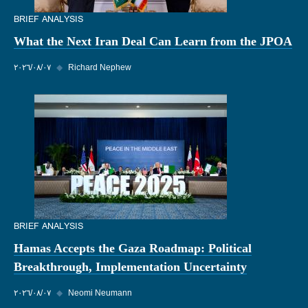
BRIEF ANALYSIS
What the Next Iran Deal Can Learn from the JPOA
Richard Nephew
◆
٠٧‏/٠٨‏/٢٠٢٦
BRIEF ANALYSIS
Hamas Accepts the Gaza Roadmap: Political
Breakthrough, Implementation Uncertainty
Neomi Neumann
◆
٠٧‏/٠٨‏/٢٠٢٦