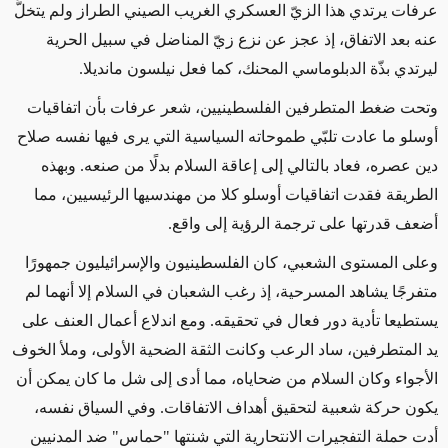
عرفات يرتدي هذا الزيّ العسكري الغريب الصيني الطراز ولم يتخلَّ
عنه بعد الاتفاق، إذ عجز عن نزع زيّ المناضل في سبيل الحرية
ليرتدي بذّة الدبلوماسي المحنك، كما فعل نيلسون مانديلا.
وتحت ضغط المتطرفين الفلسطينيين، شعر عرفات بأن اتفاقيات
أوسلو ما عادت تلبّي طموحاته السياسية التي يرى فيها نفسه صلاح
دين عصره، فعاد بالتالي إلى إعاقة السلام بدلًا من صنعه. وبهذه
الطريقة فقدت اتفاقيات أوسلو كلا من مهندسيها الرئيسيين، مما
أضعف قدرتها على ترجمة الرؤية إلى واقع.
وعلى المستوى الشعبي، كان الفلسطينيون والإسرائيليون جمهورًا
متفرجًا يشاهد المسرحية، إذ رغب الشعبان في السلام إلا أنهما لم
يستطيعا تأدية دور فعال في تحقيقه. ومع اندلاع أعمال العنف على
يد المتطرفين، ساد الرعب وكانت الثقة الضحية الأولى، وملأ الخوف
الأجواء وكان السلام من ضحاياه، مما أدى إلى شل ما كان يمكن أن
يكون حركة شعبية لتحقيق أهداف الاتفاقات. وفي السياق نفسه،
أدت حملة التفجيرات الانتحارية التي شنتها "حماس" ضد المدنيين