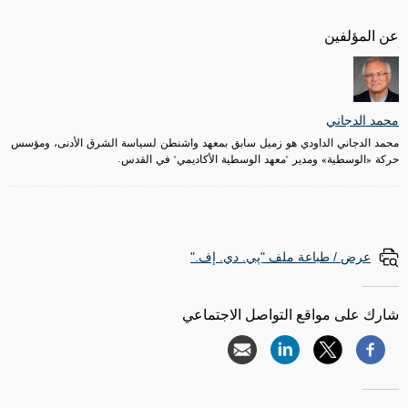
عن المؤلفين
محمد الدجاني
محمد الدجاني الداودي هو زميل سابق بمعهد واشنطن لسياسة الشرق الأدنى، ومؤسس
حركة «الوسطية» ومدير "معهد الوسطية الأكاديمي" في القدس.
عرض / طباعة ملف "پي. دي. إف."
شارك على مواقع التواصل الاجتماعي