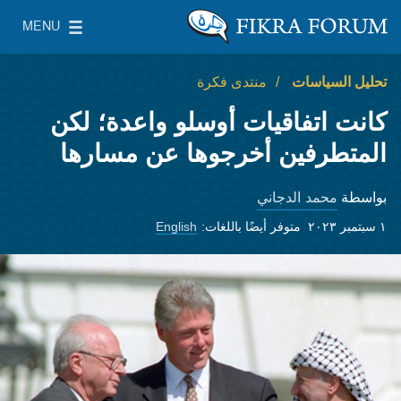
Skip to main content
MENU
معهد واشنطن لسياسات الشرق الأدنى
le Main Menu
تحليل السياسات
منتدى فكرة
كانت اتفاقيات أوسلو واعدة؛ لكن
المتطرفين أخرجوها عن مسارها
محمد الدجاني
بواسطة
١ سبتمبر ٢٠٢٣
متوفر أيضًا باللغات:
English