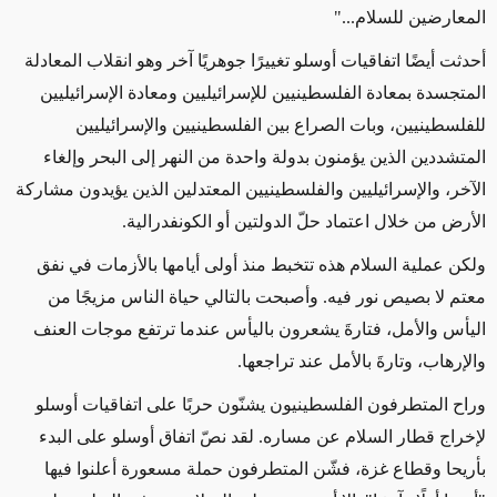
المعارضين للسلام..."
أحدثت أيضًا اتفاقيات أوسلو تغييرًا جوهريًا آخر وهو انقلاب المعادلة
المتجسدة بمعادة الفلسطينيين للإسرائيليين ومعادة الإسرائيليين
للفلسطينيين، وبات الصراع بين الفلسطينيين والإسرائيليين
المتشددين الذين يؤمنون بدولة واحدة من النهر إلى البحر وإلغاء
الآخر، والإسرائيليين والفلسطينيين المعتدلين الذين يؤيدون مشاركة
الأرض من خلال اعتماد حلّ الدولتين أو الكونفدرالية.
ولكن عملية السلام هذه تتخبط منذ أولى أيامها بالأزمات في نفق
معتم لا بصيص نور فيه.
وأصبحت بالتالي حياة الناس مزيجًا من
اليأس والأمل، فتارةَ يشعرون باليأس عندما ترتفع موجات العنف
والإرهاب، وتارةَ بالأمل عند تراجعها.
وراح المتطرفون الفلسطينيون يشنّون حربًا على اتفاقيات أوسلو
لإخراج قطار السلام عن مساره. لقد نصّ اتفاق أوسلو على البدء
بأريحا وقطاع غزة، فشّن المتطرفون حملة مسعورة أعلنوا فيها