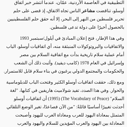
التطبيقية في العاصمة الأردنية، عمّان، عندما انتشر خبر اتفاق
أوسلو، تناقضت
مشاعر
الناس تجاه الاتفاق، إذ قضى على حلم
تحرير فلسطين من النهر إلى البحر، إلا أنه حقق حلم الفلسطينيين
بالحصول أخيرًا على دولة تدعى فلسطين.
وفي هذا الإطار، فتح إعلان المبادئ في أيلول/سبتمبر 1993
والاتفاقيات والبروتوكولات المنبثقة منه، أي اتفاقيات أوسلو، الباب
أمام عملية سلام تاريخية بدأت مع اتفاقية السلام بين مصر
وإسرائيل في العام 1978 (كامب ديفيد). وأثبت ذلك أن الشعب
والحكومات والمجتمع الدولي يرغبون في بناء سلام قابل للاستمرار.
ومع ذلك، حققت اتفاقيات أوسلو الكثير وفتحت الباب للدبلوماسية
والحوار. وفي هذا الصدد، تفيد شولاميث هاريفين في كتابها، "لغة
السلام" (The Vocabulary of Peace) (1995) أن اتفاقيات أوسلو
أحدثت تغييرًا أساسيًا قائلةً: "من الآن فصاعدًا، تغير الوضع التلقائي
المتمثل بمعاداة اليهود للعرب ومعاداة العرب لليهود وأصبحت
المعادلة بين اليهود والعرب المؤيدين للسلام واليهود والعرب