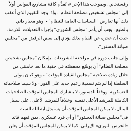
رفسنجاني. وبموجب هذا الإجراء، تُقدَّم كافة مشاريع القوانين أولاً
إلى "مجلس تشخيص مصلحة النظام". وإذا وجد التقييم الذي أعقب
ذلك أنها تعارض "السياسات العامة للنظام" - وهو معيار ذاتي
بالطبع - يجب أن يأمر "مجلس الشورى" بإجراء التعديلات اللازمة،
حيث أن عجزه عن القيام بذلك يؤدي إلى بعض الرفض من "مجلس
صيانة الدستور".
وإلى جانب دوره في مراجعة التشريعات، بإمكان "مجلس تشخيص
مصلحة النظام" أن يوسّع محفظته في حقبة ما بعد خامنئي من
خلال زيادة صلاحية "مجلس القيادة المؤقت" - وهو كيان يتولى
السلطة إذا لم يتم تسمية زعيم جديد على الفور - ولا سيما صلاحياته
العسكرية. ووفقاً للدستور، لا يتشارك المجلس المؤقت الصلاحيات
الكاملة للمرشد الأعلى نفسه. وخلافاً للمرشد الأعلى، على سبيل
المثال، لا يمكن للمجلس المؤقت أن يستبدل آية الله الستة
في"مجلس صيانة الدستور" أو أي فرد عسكري، بمن فيهم قائد
«الحرس الثوري» الإيراني. كما لا يمكن للمجلس المؤقت أن يعلن