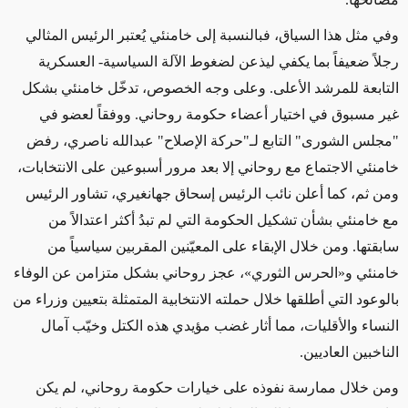
وفي مثل هذا السياق، فبالنسبة إلى خامنئي يُعتبر الرئيس المثالي
رجلاً ضعيفاً بما يكفي ليذعن لضغوط الآلة السياسية- العسكرية
التابعة للمرشد الأعلى. وعلى وجه الخصوص، تدخّل خامنئي بشكل
غير مسبوق في اختيار أعضاء حكومة روحاني. ووفقاً لعضو في
"مجلس الشورى" التابع لـ"حركة الإصلاح" عبدالله ناصري، رفض
خامنئي الاجتماع مع روحاني إلا بعد مرور أسبوعين على الانتخابات،
ومن ثم، كما أعلن نائب الرئيس إسحاق جهانغيري، تشاور الرئيس
مع خامنئي بشأن تشكيل الحكومة التي لم تبدُ أكثر اعتدالاً من
سابقتها. ومن خلال الإبقاء على المعيّنين المقربين سياسياً من
خامنئي و«الحرس الثوري»، عجز روحاني بشكل متزامن عن الوفاء
بالوعود التي أطلقها خلال حملته الانتخابية المتمثلة بتعيين وزراء من
النساء والأقليات، مما أثار غضب مؤيدي هذه الكتل وخيّب آمال
الناخبين العاديين.
ومن خلال ممارسة نفوذه على خيارات حكومة روحاني، لم يكن