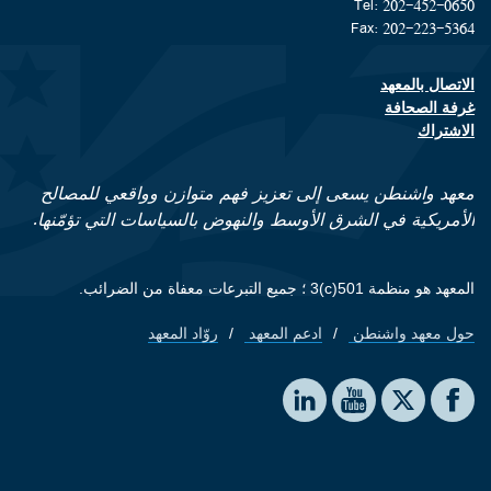
Tel: 202-452-0650
Fax: 202-223-5364
الاتصال بالمعهد
Footer contact links
غرفة الصحافة
الاشتراك
معهد واشنطن يسعى إلى تعزيز فهم متوازن وواقعي للمصالح
الأمريكية في الشرق الأوسط والنهوض بالسياسات التي تؤمّنها.
المعهد هو منظمة 501(c)3 ؛ جميع التبرعات معفاة من الضرائب.
حول معهد واشنطن
ادعم المعهد
روّاد المعهد
Footer quick links
Social media
The Washington Institute on LinkedIn
The Washington Institute on YouTube
The Washington Institute on Facebook
The Washington Institute on X