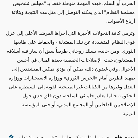
الحرب أو السلم. فهذه المهمة منوطة فقط بـ "مجلس تشخيص
مصلحة النظام" الذي يمكنه التوصل إلى مثل هذه النتيجة وبثلاثة
أرباع الأصوات.
وترمي كافة التحولات الأخيرة التي أجراها المرشد الأعلى إلى عزل
قوى النظام المتشددة عن تلك المعتدلة - والحفاظ على طابعها
الثوري. ومن جانبه، يسلك روحاني طريقاً سبق أن سار فيه أسلافه
المعتدلون،حيث الإصلاحات الحقيقية بعيدة المنال في أحسن
الأحوال. وفي غضون ذلك، يمكن أن يؤدي تمكين المتشددين إلى
تمهيد الطريق أمام «الحرس الثوري» ووزارة الاستخبارات ووزارة
العدل وغيرها من الكيانات غير المنتخبة القوية إلى السيطرة على
الحكومة حالما يغادر خامنئي الساحة، دون قلق جدي حول
الإصلاحيين الداخليين أو المجتمع المدني، أو حتى المؤسسة
الدينية.
مهدي خلجي
هو زميل "ليبيتزكي فاميلي" في معهد واشنطن.