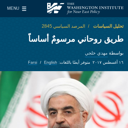
Skip to main content
MENU
معهد واشنطن لسياسات الشرق الأدنى
le Main Menu
تحليل السياسات
المرصد السياسي 2845
طريق روحاني مرسومٌ أساساً
مهدي خلجي
بواسطة
١٦ أغسطس ٢٠١٧
متوفر أيضًا باللغات:
English
Farsi