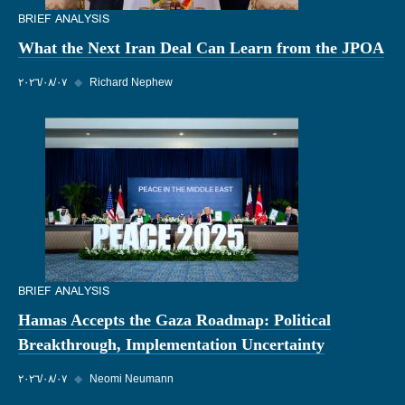
BRIEF ANALYSIS
What the Next Iran Deal Can Learn from the JPOA
Richard Nephew
◆
٠٧‏/٠٨‏/٢٠٢٦
BRIEF ANALYSIS
Hamas Accepts the Gaza Roadmap: Political
Breakthrough, Implementation Uncertainty
Neomi Neumann
◆
٠٧‏/٠٨‏/٢٠٢٦