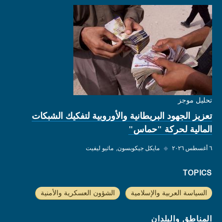
تحليل موجز
تعزيز الجهود البريطانية والأوروبية لتفكيك الشبكات
المالية لحركة "حماس"
٦ أغسطس ٢٠٢٦
◆
مايكل جيكوبسون
ماثيو ليفيت
TOPICS
السياسة العربية والإسلامية
الشؤون العسكرية والأمنية
المناطق والبلدان