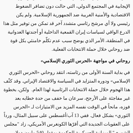
الإيجابية في المجتمع الدولي، التي حالت دون تضافر الضغوط
الاقتصادية والأمنية الغربية ضد الجمهورية الإسلامية. ولم يكن
رئيسي ولا أي مرشح رئاسي متشدد آخر قد تمكن من توفير مثل هذا
الدرع الواقي لسياسات إيران القمعية الداخلية أو أجندتها العدوانية
في المنطقة، الأمر الذي يوضح سبب عدم تكلّم خامنئي بكل قوة
ضد روحاني خلال حملة الانتخابات الفعلية.
روحاني في مواجهة «الحرس الثوري الإسلامي»
في بداية السنة الأولى من رئاسته، انتقد روحاني «الحرس الثوري
الإسلامي» ودوره المتزايد في السياسة والاقتصاد الإيراني. وقد كثّف
هذا الهجوم خلال حملة الانتخابات الرئاسية لهذا العام. ولكن، بخطوة
غير مفاجئة على الأرجح، سرعان ما خفف من حدة خطابه بعد
فوزه، مانحاً في الوقت نفسه المزيد من الامتيازات لـ «الحرس
الثوري» بشكل فعال. ففي 13 آب/أغسطس على سبيل المثال، ورداً
على العقوبات الجديدة التي أقرّها الكونغرس الأمريكي، زاد "مجلس
الشورى" الميزانية العسكرية للحكومة بمقدار 540 مليون دولار،