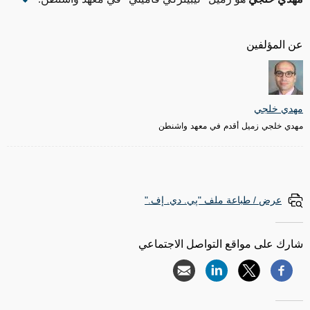
عن المؤلفين
مهدي خلجي
مهدي خلجي زميل أقدم في معهد واشنطن
عرض / طباعة ملف "پي. دي. إف."
شارك على مواقع التواصل الاجتماعي