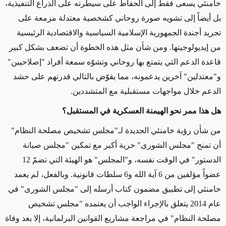
خامنئي يسعى فقط إلى الحفاظ على سيطرته على الذراع التنفيذية،
بل أيضاً إلى تشويه صورة روحاني كشخصية معتدلة مزمعة على
تجريد أجندة الجمهورية الإسلامية السياسية والاقتصادية الرئيسية
من إيديولوجيتها. ومن شأن مثل هذه الخطوة أن تضعف بشكل كبير
قاعدة الدعم التي يتمتع بها روحاني وتشوّه سمعة أفراد "إصلاحيين"
و"معتدلين" آخرين يدعمونه، مما يقوّض بالتالي قدرتهم على حشد
الدعم خلال مواجهات مستقبلية مع المتشددين.
هل هذا ممر نحو الهيمنة العسكرية في المستقبل؟
من شأن رؤية خامنئي الجديدة لـ"مجلس تشخيص مصلحة النظام"
أن تمنح "مجلس الشورى" حرية أكبر مع تمكين "مجلس صيانة
الدستور" في الوقت نفسه، و"المجلس" هو الهيئة التي تضمّ 12
عضواً مؤلفين من 6 آية الله و6 سلطات قانونية. وبالفعل، لم يعمد
خامنئي إلى تطبيق مضمون كتاب أرسله إلى "مجلس الشورى" في
عام 2014 يتعلق بالإجراء الواجب أن يعتمده "مجلس تشخيص
مصلحة النظام" في مراجعة مشاريع القوانين البرلمانية، إلا بعد وفاة