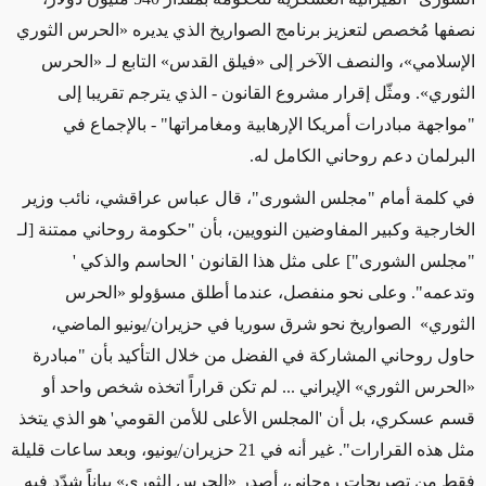
نصفها مُخصص لتعزيز برنامج الصواريخ الذي يديره «الحرس الثوري
الإسلامي»، والنصف الآخر إلى «فيلق القدس» التابع لـ «الحرس
الثوري». ومثّل إقرار مشروع القانون - الذي يترجم تقريبا إلى
"مواجهة مبادرات أمريكا الإرهابية ومغامراتها" - بالإجماع في
البرلمان دعم روحاني الكامل له.
في كلمة أمام "مجلس الشورى"، قال عباس عراقشي، نائب وزير
الخارجية وكبير المفاوضين النوويين، بأن "حكومة روحاني ممتنة [لـ
"مجلس الشورى"] على مثل هذا القانون ' الحاسم والذكي '
وتدعمه". وعلى نحو منفصل، عندما أطلق مسؤولو «الحرس
الثوري» الصواريخ نحو شرق سوريا في حزيران/يونيو الماضي،
حاول روحاني المشاركة في الفضل من خلال التأكيد بأن "مبادرة
«الحرس الثوري» الإيراني ... لم تكن قراراً اتخذه شخص واحد أو
قسم عسكري، بل أن 'المجلس الأعلى للأمن القومي' هو الذي يتخذ
مثل هذه القرارات". غير أنه في 21 حزيران/يونيو، وبعد ساعات قليلة
فقط من تصريحات روحاني، أصدر «الحرس الثوري» بياناً شدّد فيه