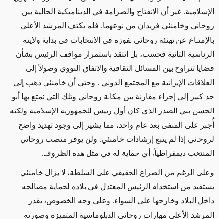
الإسلامية. غير أن الانفتاح والصرامة في الديناميكية الحالية بين
روحاني وخامنئي فريدان من نوعهما. فلم يكتف المرشد الأعلى
بالإمتناع عن تهنئة روحاني بفوزه في الانتخابات في بداية ولايته
الرئاسية الثانية فحسب، بل انتقد باستمرار مواقف الرئيس بشأن
قضايا تتراوح بين المسائل الثقافية والاتفاق النووي وصولاً إلى
العلاقات الإيرانية مع المجتمع الدولي . وحتى أن خامنئي ذهب إلى
حد كبير إلى إجراء مقارنة بين مكانة روحاني وتلك التي تمتع بها أبو
الحسن بني الصدر الذي كان أول رئيس للجمهورية الإسلامية ولكنه
أُجبر على المنفى بعد عام واحد، مما يشير إلى وجود تهديد واضح
لروحاني إذا لم يتبع إرشادات خامنئي. ولن يوفر منصب روحاني
المنتخب ديمقراطياً، أي حماية له في مثل هذه الظروف.
وعلى الرغم من الصراع الحقيقي على السلطة، لا يزال خامنئي
يستفيد من استخدام الرئيس المعتدل في بلاده لحماية مصالحه
داخل البلاد وخارجها على السواء. وعلى وجه الخصوص، يقدر
المرشد الأعلى مهارات روحاني الدبلوماسية المتميزة وصورته