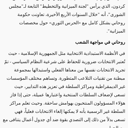
كردون، الذي يرأس "لجنة الميزانية والتخطيط" التابعة لـ"مجلس
الشورى"، أنه "خلال السنوات الأربع الأخيرة، تعاونت حكومة
روحاني بشكل كامل مع «الحرس الثوري» حول مخصصات
الميزانية".
روحاني في مواجهة الشعب
في الأنظمة الاستبدادية الانتخابية مثل الجمهورية الإسلامية - حيث
تُعتبر الانتخابات ضرورية للحفاظ على شرعية النظام السياسي - تمّ
تجريد الانتخابات نفسها من معناها الفعلي واستبدالها بمجموعة
مبطنة من تقنيات التلاعب المتطورة. وتساهم مختلف المؤسسات
غير الديمقراطية ومراكز السلطة في تعزيز هذه التدابير، حيث
تسعى لإضعاف السلطات المنتخبة واعتبارها عميلة، حتى إذا فاز
هؤلاء المسؤولون المنتخبون بهوامش ساحقة. وحيث تعلم مراكز
السلطة غير الرسمية بأنه لا يمكنها إلغاء الانتخابات فعلياً، فهي
تسعى بدلاً من ذلك إلى التصدي بقوة ضد أي جدول أعمال يتنافى مع
مصالحها
.