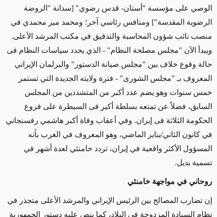
الوصي على مؤسسة "أستان- قدس رضوي" [سدانة "الروضة
الرضوية المقدسة"] ومنافس رئاسي آخر؛ ومحمد مير محمدي في
منصب نائب شؤون المحاسبة والتدقيق في مكتب المرشد الأعلى.
ويبدأ الآن "مجلس مصلحة النظام" - الذي يحدد سياسات النظام فى
حالة وقوع خلاف بين "مجلس صيانة الدستور" والبرلمان الإيراني
المعروف بـ "مجلس الشورى" - فترة ولايته الجديدة التي تستمر
خمس سنوات وهو يضم عدد أكبر من المتشددين من المجلس
السابق، فضلاً عن تمتعه بسلطة أكبر فى السيطرة على فروع
الحكومة الثلاثة فى إيران. وفي أعقاب وفاة أكبر هاشمي رفسنجاني
في كانون الثاني/يناير الماضي، وهو المعروف في الغرب بأنه
المسؤول الأكثر واقعية في إيران، تردد خامنئي لعدة أشهر في
تسمية بديل.
روحاني في مواجهة خامنئي
إن تضارب المصالح بين الرئيس الإيراني والمرشد الأعلى متجذر في
نظام السيادة المزدوجة في البلاد، كما ينص عليه دستور الجمهورية