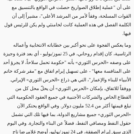
على أن "عملية إطلاق الصواريخ حصلت في الواقع بالتنسيق مع
القوات المسلحة، وفقاً لأمر من المرشد الأعلى"، مشيراً إلى أن
الكلمة الفصل في هذه العملية كانت لخامنئي ولم يكن للرئيس قول
فيها.
وما يعكس الفجوة على نحو أكبر بين خطاباته الانتخابية وأعماله
الرئاسية، كان إقدام روحاني، في 25 تموز/يوليو - أي بعد فترة وجيزة
على وصفه «الحرس الثوري» بأنه "حكومة تحمل سلاحاً، لا يجرؤ أحد
على المنافسة معها" - على تسهيل إبرام اتفاق مع "مقر شركة خاتم
الأنبياء للبناء والإعمار"، التي هي ذراع «الحرس الثوري» الإيراني.
ووفقاً للاتفاق، بإمكان «الحرس الثوري» أن يحلّ محل كل من
القطاع الخاص والشركات الأجنبية في جميع العقود الحكومية التي
تبلغ قيمتها أكثر من 52.4 مليون دولار. وفي الواقع يحتكر الآن
«الحرس الثوري» جميع مشاريع الدولة، بما فيها تلك التي تشمل
حقول النفط ومصافي النفط، فضلاً عن البناء والتجارة. وفي اليوم
الذي سبق إبرام الصفقة، في 24 تموز/يوليو، أوضح غلامرضا تاج