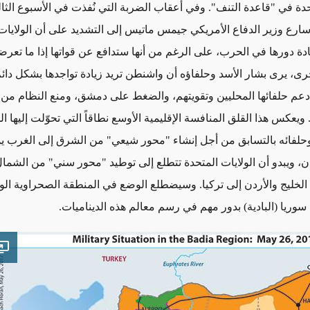
حدة في "قاعدة التنف". وفي أعقاب الضربة التي نُفذت في الأسبوع الثال
 سارع وزير الدفاع الأمريكي جيمس ماتيس إلى التشديد على أن الولايات 
دة دورها في الحرب، على الرغم من أنها ستدافع عن قواتها إذا ما تعرض
رى، يرى بشار الأسد وحلفاؤه أن واشنطن تريد زيادة تواجدها بشكل دا
عم حلفائها المحليين وتقويتهم، والضغط على دمشق، ومنع النظام من ا
ويعكس هذا القلق المنافسة الإقليمية الأوسع نطاقاً التي تحوّلت إليها 
وحلفائه بالتسابق من أجل إنشاء "محور شيعي" من الشرق إلى الغرب ي
نان، ويبدو أن الولايات المتحدة تتطلع إلى توطيد "محور سني" من الشما
الخليج والأردن إلى تركيا. وسيضطلع الوضع في المنطقة الصحراوية ا
سوريا (البادية) بدور مهم في رسم معالم هذه الديناميات.
e