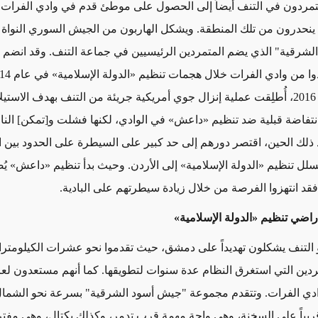
مردون في التنف أيضاً إلى الحصول على موطئ قدم في وادي الفرات 
نحدرون من تلك المنطقة. ويشكل الهاربون من الجيش السوري النواة ال
شرقية" الذي يضم المتمردين الرئيسيين في جماعة التنف. وقد انضم إ
حزيران/يونيو 2016، أُطلِقت عملية إنزال جوي أمريكية جريئة من التنف بهدف الاست
انتفاضة قبلية ضد تنظيم «داعش» في الوادي، لكنها فشلت و[تمكن] الن
ذ ذلك الحين، اقتصر دورهم إلى حد كبير على السيطرة على الحدود بين 
سلل تنظيم «الدولة الإسلامية» إلى الأردن. وحيث بدأ تنظيم «داعش» يُ
د انتهزوا الفرصة من خلال زيادة سيطرتهم على البادية.
اضي تنظيم «الدولة الإسلامية»
التنف يشكلون تهديداً على دمشق، حيث تقدموا نحو عشرات الكيلومتر
دين التي استغرق النظام عدة سنوات لتطويقها. كما أنهم مستعدون لع
ادي الفرات. وتتقدم مجموعة "جيش أسود الشرقية" بسرعة نحو الشما
يباً على السخنة، وهي واحة مهمة قرب تدمر، وكذلك بكتال، وهي مف