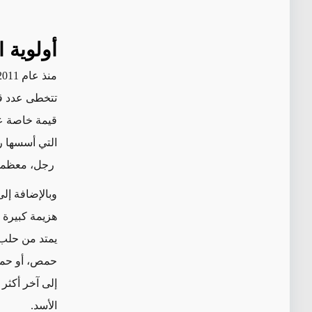
أولوية 
تتخطى عدد قل
قيمة خاصة عل
التي أسسها ر
رجل، معظمهم 
وبالإضافة إل
حمص، أو حما
إلى آخر أكثر 
الأسد.