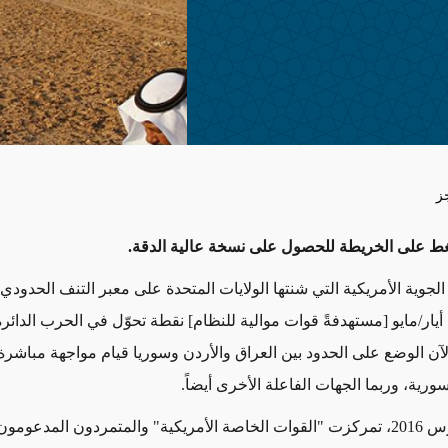
ز
ط على الخريطة للحصول على نسخة عالية الدقة.
الجوية الأمريكية التي شنتها الولايات المتحدة على معبر التنف الحدودي
سوريا في 18 أيار/مايو [مستهدفةً قوات موالية للنظام] نقطة تحوّل في الحرب الدائ
 الآن الوضع على الحدود بين العراق والأردن وسوريا قيام مواجهة مباشرة
سورية، وربما الجهات الفاعلة الأخرى أيضاً.
ومنذ آذار/مارس 2016، تمركزت "القوات الخاصة الأمريكية" والمتمردون المدعو