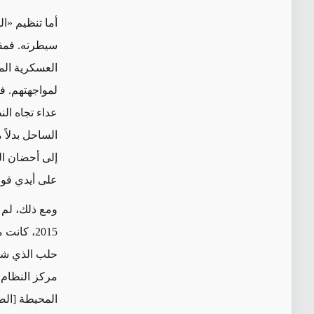
أما تنظيم «ال
سيطرته. فمقا
العسكرية الم
لمواجهتهم. ف
عداء تجاه ال
الساحل بدلاً 
إلى أحضان ال
على أيدي قوات
ومع ذلك، لم ت
2015، ك
حلب الذي شكل
مركز النظام 
المحيطة [الض