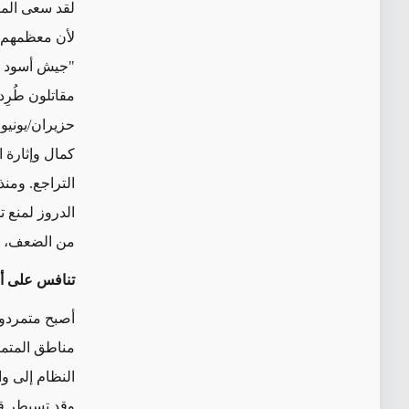
لقد سعى المت
لأن معظمهم ي
"جيش أسود ال
كمال وإثارة 
التراجع. ومن
الدروز لمنع ت
من الضعف، فق
تنافس على أر
أصبح متمردو 
مناطق المتمر
النظام إلى و
وقد تسيطر قر