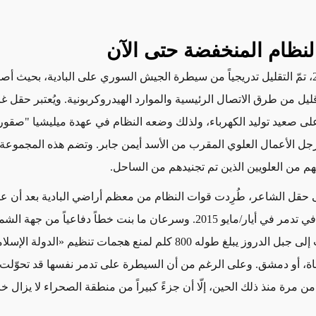
النظام المنخفضة حتى الآن
منذ عام 2011، تمّ التقليل تدريجياً من سيطرة الجيش السوري على البادية، بحيث أ
يل من طرق الاتصال الرئيسية والموارد الهيدروكربونية. ويُعتبر حقل غا
ى صعيد توليد الكهرباء، ولذلك وضعه النظام في عهدة ميليشيا "صقور
جل الأعمال العلوي المقرب من الأسد أيمن جابر. وتضم هذه المجموعة
من العلويين الذين تم تجنيدهم من الساحل.
ى حقل الشاعر، طُرِدت قوات النظام من معظم أراضي البادية بعد أن ع
هزيمة كبيرة في تدمر في أيار/مايو 2015. وسرعان ما بنت خطاً دفاعياً من
يمتد من حلب إلى جبل الدروز يبلغ طوله 800 كلم لمنع هجمات تنظيم «الدولة
ة، أو دمشق. وعلى الرغم من أن السيطرة على تدمر نفسها قد تحوّلت
من مرة منذ ذلك الحين، إلّا أن جزءً كبيراً من منطقة الصحراء لا يزال خ