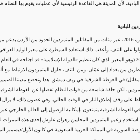
لبادية، لأن المدينة هي القاعدة الرئيسية لأي عمليات يقوم بها النظام
دين للبادية
في آذار/مارس، 2016، عبر مئات من المقاتلين المتمردين الحدود من الأردن بدعم
لوا على التنف. وأعقب ذلك استعادة السيطرة على معبر الوليد العراقي
أغسطس 2016 (وهو المعبر الذي كان تنظيم «الدولة الإسلامية» قد اجتاحه في العام
لطريق من بغداد إلى عمّان. ومن التنف، حاول المتمردون الارتباط مع أل
لعبدو (2500 مقاتل) في الغوطة الشرقية في ريف دمشق. هذا وتخضع مدينتا الضمي
مردين، لكن حلقة شاسعة من قوات النظام تفصلها عن الغوطة الشرقية
فاظ على وقف إطلاق النار في الوقت الحالي. وفي غضون ذلك، لا يزال 
 الغوطة الشرقية يتمتعون بإمكانية الوصول إلى العالم الخارجي عبر ا
 استخدم زعيم المتمردين المحليين زهران علوش إحدى هذه الممرات 
رضة السورية في المملكة العربية السعودية في كانون الأول/ديسمبر ال