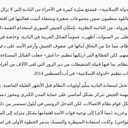
دولة الإسلامية»، فيتمتع بميّزة كبيرة في الأجزاء من البادية التي لا تزا
تلوه منظمون ضمن مجموعات صغيرة ومتنقلة أثبتت فعاليتها في اقتحا
عزولة. من الناحية النظرية، بإمكان الجيش السوري استخدام التقنية ذات
على مر السنوات، أظهرت عموماً القبائل العربية في البادية، وخاصة في
نظام، مما حدّ من التحاق أبنائها في صفوف الجيش وأرغم الأسد على دع
منهم. لكن الفظائع التي ارتكبها تنظيم «داعش» جعلت القبائل المستاءة تع
نظام، بما فيها قبيلة الشعيطات من دير الزور التي لقي الآلاف من أفرا
 تنظيم «الدولة الإسلامية» في آب/أغسطس 2014.
حتل استعادة البادية سلّم أولويات النظام قبل الأشهر القليلة الماضية.
انت مهمة الجيش تتركز بشكل أساسي على حماية المدن الكبرى ومحور 
 قوام نظام الاتصالات. لكن التدخل الروسي في أيلول/سبتمبر من ذلك 
وعززه، [مما أدّى] إلى توجيه قوات الأسد اهتمامها بشكل متزايد إلى ال
واحي]. وكانت استعادة السيطرة والتمسك بتدمر الخطوة الأولى في است