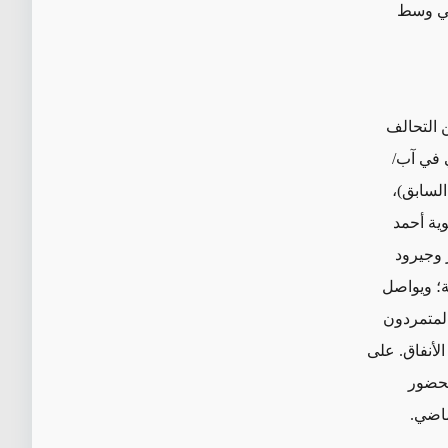
 في وسط
 من التحالف
 في آب/
 السابق)،
وية أحمد
ر وجيرود
؛ ويواصل
المتمردون
لأنفاق. على
لحضور
ماضي.