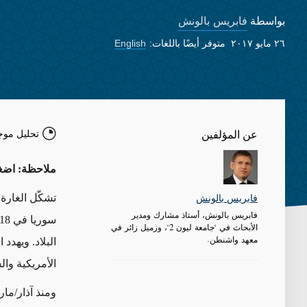
فابريس بالونش
بواسطة
٢٦ مايو ٢٠١٧
متوفر أيضًا باللغات:
English
تحليل موج
عن المؤلفين
ملاحظة: اضغ
تشكّل الغارة 
فابريس بالونش
فابريس بالونش، أستاذ مشارك ومدير
الأبحاث في "جامعة ليون 2"، وزميل زائر في
معهد واشنطن.
البلاد. ويهدد
الأمريكية وال