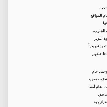
ل تحت
م المواقع
ها
 الجنوب،
وة علويي
ود تدريجياً
دها حتفهم
 وحتى عام
دمشق- حمص-
العام أنقذ
مناطق
راتيجية