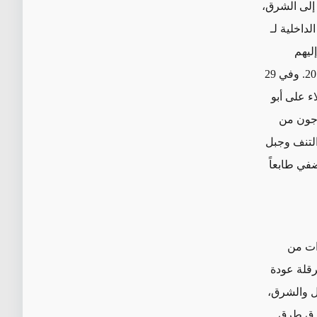
إلى الشرق،
داخلية لـ
ليهم
مقاتلون طُرِدوا من وادي الفرات خلال هجمات تنظيم «الدولة الإسلامية» في عام 2014. وفي 29
يلاء على أبو
اجون من
التنف وجبل
ضفي طابعاً
ات من
رقلة عودة
ل والشرق،
ترق طرق