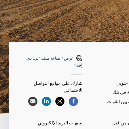
عرض / طباعة ملف "پي. دي.
إف."
 جنوبي
شارك على مواقع التواصل
الاجتماعي
رة في تلك
 بين القوات
مون من قبل
تنبيهات البريد الإلكتروني