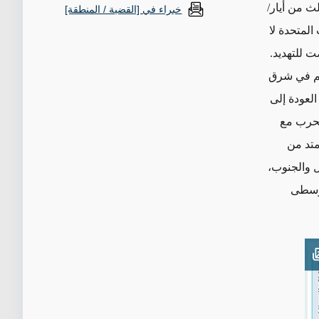
ث من أيار/
خبراء في [القضية / المنطقة]
المتحدة لا
ت للتهديد.
ئم في شرق
لعودة إلى
الحرب مع
متد من
ل والجنوب،
لوسطى
Open imag