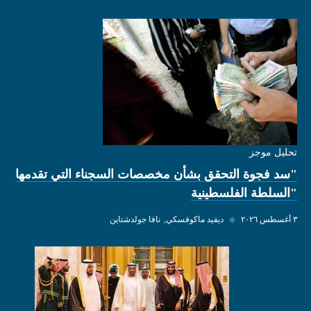
تحليل موجز
"سد فجوة التحقق بشأن مخصصات السجناء التي تقدمها
"السلطة الفلسطينية
٣ أغسطس ٢٠٢٦
◆
ديفيد ماكوفسكي
نافا جولدشتاين