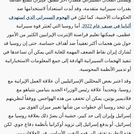
بقدرات سيبرانية متقدمة، وقد أبدت استعداداً لاستخدامها ضد
الحكومات الأجنبية، كما تَبيّنَ في
الهجوم السيبراني الذي استهدف
ألبانيا في صيف عام 2022
. أما روسيا التي تُعتبَر قوة سيبرانية
عظمى، فيمكنها تعليم قراصنة الإنترنت الإيرانيين الكثير من الأمور
حول شن هجمات أكثر تعقيداً ضد
أهداف حساسة
. حتى إن روسيا قد
تُشارك إيران نقاط الضعف المهمة للغاية التي يمكن أن تساعدها
في
تنفيذ الهجمات السيبرانية الهادفة إلى جمع المعلومات الاستخباراتية
أو تدمير الأنظمة المحوسبة.
وقد اعتبر بعض المحللين الإسرائيليين أن علاقة العمل الإيرانية مع
روسيا، وتحديداً علاقة رئيس الوزراء الجديد بنيامين نتنياهو مع
فلاديمير بوتين،
يمكن أن تخفف من
هذه الهواجس. ووفقاً لنظريتهم
لن تتخذ روسيا أي خطوات من شأنها تغيير
ميزان
القوى بين
إسرائيل وإيران إلى حد كبير، خشية أن يضرّ ذلك بعلاقة روسيا مع
إسرائيل، أو يدفع إسرائيل إلى تزويد أوكرانيا بأنظمة دفاع جوي. لكن
هذه النظرية تفتقر إلى فهم التغيير الأساسي في العلاقات بين