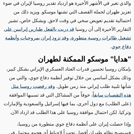
والذي تغير في الأشهر الأخيرة هو ازدياد تقدير روسيا لإيران
في ضوء
تعزيز
طهران لحملة القصف التي تشنها موسكو. ويزيد ذلك من
احتمالية تقديم تعويض سخي في وقت لاحق. وبشكل خاص، تشير
التقارير الأخيرة إلى أن روسيا
قد دربت بالفعل
طيارين إيرانيين على
تشغيل طائرات روسية متطورة، وقد تزود إيران بمروحيات وأنظمة
دفاع جوي
.
"هدايا" موسكو الممكنة لطهران
بإمكان روسيا تحسين
قدرات العتاد العسكري الإيراني بشكل كبير،
وذلك بشكل أساسي
من خلال توفير أنظمة دفاع جوي،
والتي من
شأنها تلبية طلب إيراني
منذ زمن طويل.
وقد رفضت روسيا مثل
هذه التقصيات سابقاً
، خوفاً من المشاكل التي قد تسببها
الموافقة
(على الطلب)
مع دول أخرى
، بما فيها إسرائيل والسعودية والإمارات
وتركيا. لكن احتمال موافقة روسيا على هذا
الطلب
قد ازداد الآن.
وإذا حصلت إيران على أنظمة
دفاع جوي متطورة
من روسيا،
فسيصبح نظام طهران
أفضل تجهيزاً
لإحباط أي هجوم محتمل في