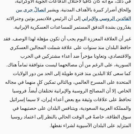
في ذلك، مع أنه كان كافياً لاحتلال الدفاعات الجوية الأوكرانية،
وإلحاق أضرار كبيرة بالأهداف المدنية. ويشير
اتصالٌ جرى بين
القائدين الروسي والإيراني
إلى أن الرئيس فلاديمير بوتين وجنرالاته
يقدّرون بشدة التدفق المستمر للمساعدات العسكرية الإيرانية.
غير أن العلاقة المعززة اليوم يجب أن تكون
مؤهلة لهذا الوصف
. فقد
حافظ البلدان منذ سنوات على علاقة شملت المجالين العسكري
والاقتصادي، وتعاونا مؤخراً ضد أعداء مشتركين في الحرب
السورية،
على الرغم من
أن مصالحهما ليست متوافقة تماماً هناك.
كما سعى كلا البلدين منذ فترة طويلة إلى الحد من دور الولايات
المتحدة على
المسرح
العالمي، وبالتالي تمكين كلٍ منهما في مجاله
الخاص. إلا أن المصالح الروسية والإيرانية تختلفان أيضاً. فروسيا
تحافظ على علاقات وثيقة مع بعض أعداء إيران، لا سيما إسرائيل
والمملكة العربية السعودية، ويتنافس البلدان على حصتيهما في
سوق الطاقة، خاصةً
في الوقت الحالي بالنظر إلى اعتماد روسيا
المتزايد
على البلدان الآسيوية لشراء نفطها.