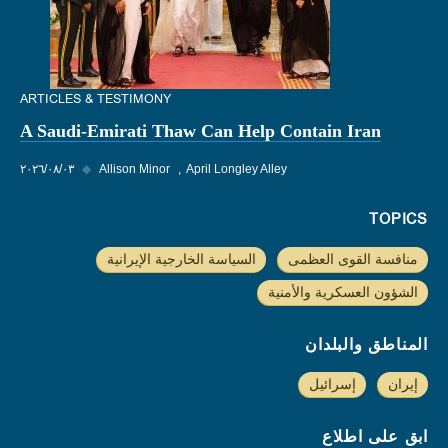
ARTICLES & TESTIMONY
A Saudi-Emirati Thaw Can Help Contain Iran
April Longley Alley
Allison Minor
◆
٠٣‏/٠٨‏/٢٠٢٦
TOPICS
منافسة القوى العظمى
السياسة الخارجية الإيرانية
الشؤون العسكرية والأمنية
المناطق والبلدان
إيران
إسرائيل
ابق على اطلاع