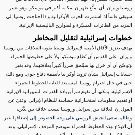
روسيا وإيران، أي تمتُّع طهران بمكانة أكبر في موسكو، وهو تغيير
سيبقى قائماً إذا استمرت الحرب الأوكرانية وإذا احتاجت روسيا إلى
المزيد من الطائرات المسيّرة والصواريخ الباليستية الإيرانية.
خطوات إسرائيلية لتقليل المخاطر
بهدف تعزيز الآفاق الأمنية لإسرائيل
وسط تقوية
العلاقات بين روسيا
وإيران، على القدس أن تُطلِع موسكو أولاً على خطوطها الحمراء،
وتوضّح
أن أي خرق لها سيُلحق ضرراً كبيراً بعلاقتهما، وقد يغير
حسابات إسرائيل بشأن تزويد أوكرانيا بأنظمة
دفاع جوي
. ومع ذلك،
حتى في حال احترام روسيا
المستبعد للغاية
للخطوط الحمراء
الإسرائيلية، يمكنها أن تقوم سراً بزيادة القدرات السيبرانية الإيرانية،
أو تقديم معلومات استخباراتية حساسة للنظام الإيراني. وغنيٌ عن
القول إن العلاقة بين إسرائيل وروسيا ليست علاقة بين ندَّيْن،
و
طالما سعى الجيش الروسي على وجه الخصوص إلى إضعافها
. غير
أن الإبلاغ بهذه الخطوط الحمراء سيوضح الموقف الإسرائيلي، وقد