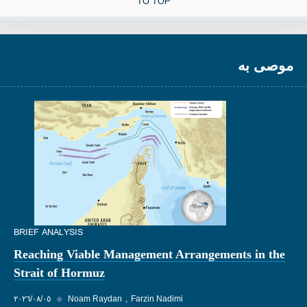
TO TOP
موصى به
BRIEF ANALYSIS
Reaching Viable Management Arrangements in the
Strait of Hormuz
Farzin Nadimi
Noam Raydan
◆
٠٥‏/٠٨‏/٢٠٢٦