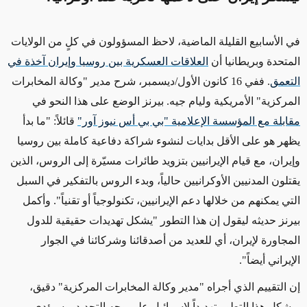
في الأسابيع القليلة الماضية، لاحظ المسؤولون في كلٍ من الولايات
المتحدة وبريطانيا أن
العلاقات العسكرية بين روسيا وإيران آخذة في
التعمق
. ففي 16 كانون الأول/ديسمبر، شرح مدير "وكالة المخابرات
المركزية" الأمريكية وليام جيه. بيرنز الوضع على هذا النحو في
مقابلة مع المؤسسة الإعلامية "بي بي أس نيوز آور"
قائلاً: "ما بدأ
يظهر هو على الأقل بدايات لنشوء شراكة دفاعية كاملة بين روسيا
وإيران،
مع قيام الإيرانيين بتزويد
طائرات مسيّرة
إلى الروس، الذين
يقتلون
المدنيين الأوكرانيين حالياً، وبدء الروس بالتفكير في السبل
التي يمكنهم من خلالها دعم الإيرانيين، تكنولوجياً أو تقنياً". وأكمل
بيرنز حديثه ليقول إن هذا التطور "يشكل تهديدات حقيقية للدول
المجاورة لإيران، أي
للعديد
من أصدقائنا وشركائنا في الجوار
الإيراني أيضاً".
إن التقييم الذي أجراه "مدير وكالة المخابرات المركزية" دقيق،
ويشكل هذا التطور تهديداً لإسرائيل على وجه التحديد. وسيؤدي