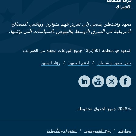
غرفة الصحافة
الاشتراك
معهد واشنطن يسعى إلى تعزيز فهم متوازن وواقعي للمصالح
الأمريكية في الشرق الأوسط والنهوض بالسياسات التي تؤمّنها.
المعهد هو منظمة 501(c)3 ؛ جميع التبرعات معفاة من الضرائب.
حول معهد واشنطن
ادعم المعهد
روّاد المعهد
Footer quick links
Social media
The Washington Institute on LinkedIn
The Washington Institute on YouTube
The Washington Institute on Facebook
The Washington Institute on X
© 2026 جميع الحقوق محفوظة.
توظيف
نهج الخصوصية
الحقوق والأذونات
Footer