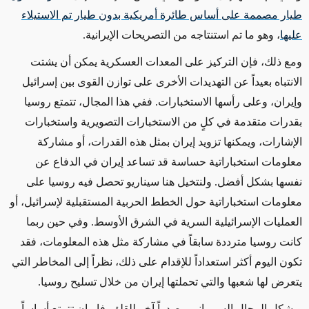
طيار مصممة على أساس طائرة أمريكية بدون طيار تم الاستيلاء
عليها
، وهو ما تم استنتاجه من التصريحات الإيرانية.
ومع ذلك، فإن التركيز على المعدات العسكرية
يمكن أن يشتت
الانتباه بعيداً عن التهديدات الأخرى على توازن القوى بين إسرائيل
وإيران، وعلى رأسها الاستخبارات. ففي هذا المجال، تتمتع روسيا
بقدرات متقدمة في كلٍ من الاستخبارات التصويرية واستخبارات
الإشارات، ويمكنها تزويد إيران بمثل هذه القدرات، أو مشاركة
معلومات استخباراتية حساسة قد تساعد إيران في الدفاع عن
نفسها بشكل أفضل. ولنتخيل هنا سيناريو
تحصل فيه
روسيا على
معلومات استخباراتية حول الخطط الحربية المستقبلية لإسرائيل، أو
العمليات الإسرائيلية السرية في الشرق الأوسط. وفي حين ربما
كانت روسيا مترددة سابقاً في مشاركة مثل هذه المعلومات، فقد
تكون اليوم أكثر استعداداً للإقدام على ذلك، نظراً إلى المخاطر التي
يتعرض لها شعبها والتي تحملتها إيران من خلال تسليح روسيا.
ويشكل المجال السيبراني مصدراً آخر للقلق. فإيران تتمتع أساساً