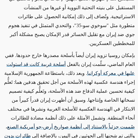
المستقبل على بنيته التحتية النووية أو غيرها من المنشآت
الاستراتيجية. وتُضاف إلى ذلك إمكانية
الحصول على
طائرات
متطورة مثل "سوخوي سو-35"، والتحدي المتمثل في تنفيذ هجوم
جوي ضد إيران مع تقليل الخسائر قدر الإمكان
يصبح
مشكلة أكبر
للمخططين
العسكريين.
بإمكان روسيا تزويد إيران أيضاً بأسلحة مصدرها
خارج
حدودها. ففي
العام الماضي، سلّمت
إيران
بالفعل
أسلحة غربية كانت قد استولت
عليها في معركة أوكرانيا
. وبعد ذلك، باستطاعة الجمهورية الإسلامية
إجراء هندسة عكسية لهذه الأسلحة من أجل تحقيق هدفين هما: تَعلُّم
كيفية تحسين عملية الدفاع ضد هذه الأسلحة، وتَعلُّم كيفية تصميم
نسخاتها الخاصة وإنتاجها. وسبق أن أظهرت إيران قدراً كبيراً من
الابتكار في الهندسة العكسية للأسلحة الغربية ونشرها في مختلف
أنحاء المنطقة. وتشمل الأمثلة على ذلك
أنظمة مضادة للطائرات
صُممت جزئياً بالاستناد إلى أنظمة صواريخ أرض-جو أمريكية الصنع
،
والتي تم شحنها
إلى الحوثيين في اليمن، بالإضافة إلى
طائرات بدون