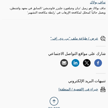
نداف بولاك
نداف بولاك هو زميل "ديان وجيلفورد جليزر فاونديشن" السابق في معهد واشنطن،
ويعمل حالياً كمحلل لمكافحة الإرهاب في "رابطة مكافحة التشهير"
عرض / طباعة ملف "پي. دي. إف."
شارك على مواقع التواصل الاجتماعي
تنبيهات البريد الإلكتروني
خبراء في [القضية / المنطقة]