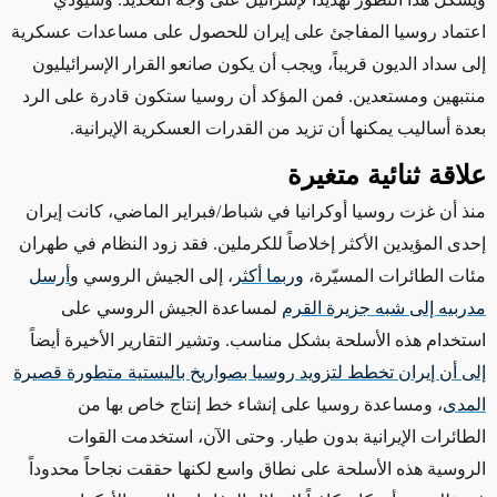
اعتماد روسيا المفاجئ على إيران للحصول على
مساعدات عسكرية
إلى سداد الديون قريباً، ويجب أن يكون صانعو القرار الإسرائيليون
منتبهين ومستعدين. فمن المؤكد أن روسيا ستكون قادرة على الرد
بعدة أساليب
يمكنها أن
تزيد
من
القدرات العسكرية الإيرانية.
علاقة ثنائية متغيرة
منذ أن غزت روسيا أوكرانيا في شباط/فبراير الماضي، كانت إيران
إحدى المؤيدين الأكثر إخلاصاً للكرملين. فقد زود النظام في طهران
مئات الطائرات المسيّرة،
وربما أكثر
، إلى الجيش الروسي و
أرسل
مدربيه إلى شبه جزيرة القرم
لمساعدة الجيش الروسي على
استخدام هذه الأسلحة بشكل مناسب. وتشير التقارير الأخيرة أيضاً
إلى أن إيران تخطط لتزويد روسيا بصواريخ باليستية متطورة قصيرة
المدى
،
ومساعدة
روسيا على إنشاء خط إنتاج خاص بها من
الطائرات الإيرانية بدون طيار. وحتى الآن، استخدمت القوات
الروسية هذه الأسلحة على نطاق واسع لكنها حققت نجاحاً محدوداً