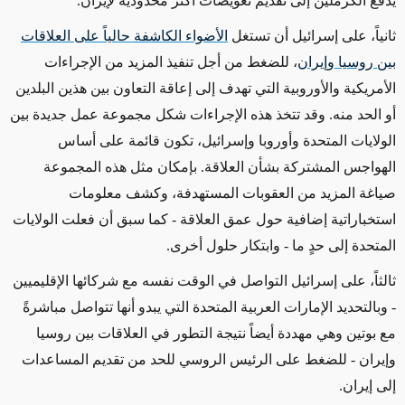
يدفع الكرملين إلى تقديم تعويضات أكثر محدودية لإيران.
ثانياً،
على إسرائيل أن تستغل
الأضواء الكاشفة حالياً على العلاقات
بين روسيا وإيران
، للضغط من أجل تنفيذ المزيد من الإجراءات
الأمريكية والأوروبية التي تهدف إلى
إعاقة
التعاون بين هذين البلدين
أو الحد منه. وقد تتخذ هذه الإجراءات شكل مجموعة عمل جديدة بين
الولايات المتحدة وأوروبا وإسرائيل، تكون قائمة على أساس
الهواجس المشتركة
بشأن
العلاقة.
بإمكان مثل هذه المجموعة
صياغة المزيد من العقوبات المستهدفة، وكشف
معلومات
استخباراتية إضافية حول عمق العلاقة - كما سبق أن فعلت الولايات
المتحدة إلى حدٍ ما -
وابتكار حلول
أخرى.
ثالثاً، على إسرائيل التواصل في الوقت نفسه مع شركائها الإقليميين
-
وبالتحديد
الإمارات العربية المتحدة التي يبدو أنها تتواصل مباشرةً
مع بوتين
وهي مهددة
أيضاً
نتيجة
التطور في العلاقات بين روسيا
وإيران -
للضغط
على الرئيس الروسي للحد من تقديم المساعدات
إلى إيران.