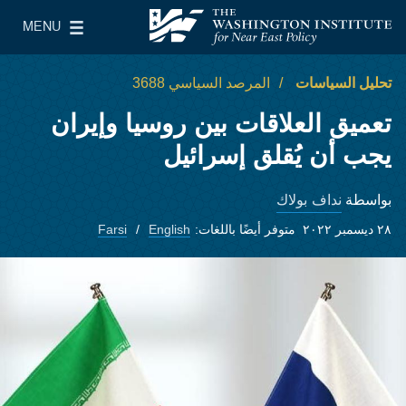
Skip to main content
MENU
معهد واشنطن لسياسات الشرق الأدنى
le Main Menu
تحليل السياسات
المرصد السياسي 3688
تعميق العلاقات بين روسيا وإيران
يجب أن يُقلق إسرائيل
نداف بولاك
بواسطة
٢٨ ديسمبر ٢٠٢٢
متوفر أيضًا باللغات:
English
Farsi