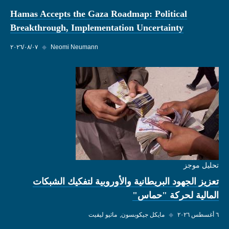
Hamas Accepts the Gaza Roadmap: Political
Breakthrough, Implementation Uncertainty
Neomi Neumann
◆
٠٧‏/٠٨‏/٢٠٢٦
تحليل موجز
تعزيز الجهود البريطانية والأوروبية لتفكيك الشبكات
المالية لحركة "حماس"
٦ أغسطس ٢٠٢٦
◆
مايكل جيكوبسون
ماثيو ليفيت