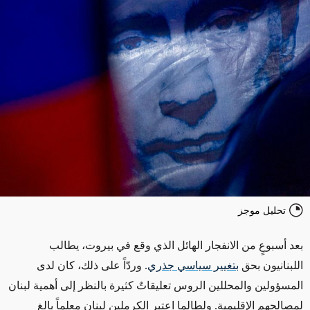
تحليل موجز
بعد أسبوعٍ من الانفجار الهائل الذي وقع في بيروت، يطالب
اللبنانيون بحق
بتغيير سياسي جذري
. وردّاً على ذلك، كان لدى
المسؤولين والمحللين الروس تعليقاتٌ كثيرة بالنظر إلى أهمية لبنان
لمصالحهم الإقليمية. ولطالما اعتبر الكرملين لبنان معلماً بالغ