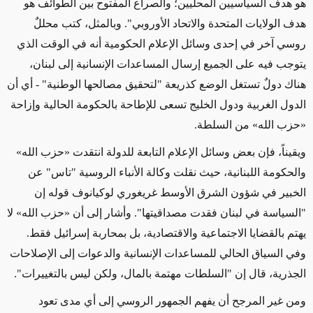
هو هدف السياسيين المحليين؛ والصراع المفتوح بين الطوائف هو
هدف الولايات المتحدة والاتحاد الأوروبي". وبالمثل، كتب محللٌ
روسي آخر في إحدى وسائل الإعلام الحكومية أنه في الوقت الذي
يتوجب فيه على الجميع إرسال المساعدات الإنسانية إلى لبنان،
هناك دولٌ تستغل الوضع كذريعة "لتحقيق مصالحها الوطنية" - أي أن
الدول الغربية ودول الخليج تسعى للإطاحة بالحكومة الحالية وإزاحة
«حزب الله» من السلطة.
ويقيناً، فإن بعض وسائل الإعلام التابعة للدولة انتقدت «حزب الله»
والحكومة اللبنانية، حيث نقلت وكالة الأنباء الروسية "تاس" عن
الخبير في شؤون الشرق الأوسط غريغوري لوكيانوف قوله إن
"السياسة في لبنان فقدت مصداقيتها". وأشار إلى أن «حزب الله» لا
يهتم بالقضايا الاجتماعية والاقتصادية، بل بمحاربة إسرائيل فقط.
وفي السياق الحالي للمساعدات الإنسانية والدعوات إلى الإصلاحات
الجذرية، قال إن "السلطات مهتمة بالمال، ولكن ليس بالتغييرات".
ومن غير المرجح أن يفهم الجمهور الروسي إلى أي مدى تعود