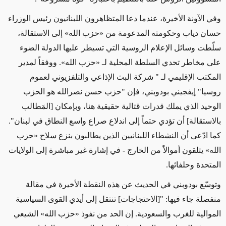
وفي الآونة الأخيرة، عندما دعا المتظاهرون اللبنانيون رئيس الوزراء
حسان دياب وحكومته المدعومة من «حزب الله» إلى الاستقالة،
سلّطت وسائل الإعلام الروسية التي تسيطر عليها الدولة الضوء
على مخاطر تحدي السلطة المحلية لـ «حزب الله». ووفقاً لمدير
المكتب الإقليمي لـ " شركة البث الإذاعي والتلفزيوني لعموم
روسيا" إيفجيني بودوبني، فإن "حزب حسن نصرالله هو الحزب
الوحيد الذي يملك قدرات قتالية حقيقية هنا، وبإمكان [المَطالب
بالاستقالة] أن تؤدي حتماً إلى اندلاع صراع واسع النطاق في لبنان".
كما ادّعى أن النشطاء اللبنانيين الذين يطالبون بنزع سلاح «حزب
الله» يتلقون أموالاً من الخارج - في إشارة غير مباشرة إلى الولايات
المتحدة وحلفائها.
وتوسّع بودوبني في الحديث عن هذه النقطة الأخيرة في مقالة
منفصلة جاء فيها: "[الاحتجاجات] تنتقل إلى أيدي القوى السياسية
الموالية للغرب والسعودية. إن الحد من نفوذ «حزب الله» الشيعي