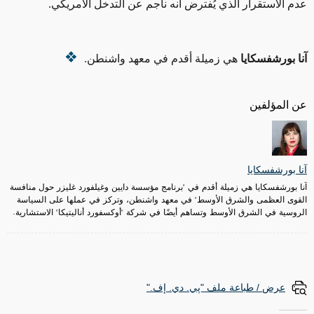
عدم الاستقرار الذي يُفترض أنه ناجم عن التدخل الأمريكي.
آنا بورشفسكايا
هي زميلة أقدم في معهد واشنطن.
عن المؤلفين
آنا بورشفسكايا
آنا بورشفسكايا هي زميلة أقدم في "برنامج مؤسسة دايين وغيلفورد غليزر حول منافسة
القوى العظمى والشرق الأوسط" في معهد واشنطن، وتركز في عملها على السياسة
الروسية في الشرق الأوسط وتساهم أيضًا في شركة "أوكسفورد أناليتيكا" الاستشارية.
عرض / طباعة ملف "پي. دي. إف."