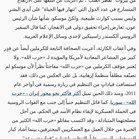
من بيروت "تفطر القلب"، ثم أعربت عن أسفها على الارتفاع
المتسارع في عدد الدول التي "تنهار فيها الحياة" على أيدي البشر
وليس بسبب كوارث طبيعية. ولكنّ موسكو، شأنها شأن الرئيس
عون، تعارض إجراء تحقيق دولي في الانفجار، كما قال السفير
الروسي ألكسندر زاسيبكين لإحدى وسائل الإعلام العربية.
وفي أعقاب الكارثة، أعربت الصحافة التابعة للكرملين أيضاً عن قدٍر
كبير من المشاعر المعادية لأمريكا والمؤيدة لـ «حزب الله». ولا
يُعتبر موقف الكرملين من «حزب الله» مفاجئاً نظراً لأن موسكو لم
تصنّفه مطلقاً منظمةً إرهابية، بل على العكس من ذلك، فقد
استضافت قياداتٍ من التنظيم في زيارة رسمية في أواخر عام
2011، ومنذ ذلك الحين تميل
أكثر فأكثر نحو محور إيران - «حزب
الله» - سوريا
.
كما قاتل التنظيم جنباً إلى جنب مع القوات الروسية
في الحملة العسكرية لإبقاء نظام الأسد في الحكم، من أجل
مصلحتهما المتبادلة - وقد اكتسب مقاتلو «حزب الله» الكثير من
الخبرة من خلال العمل مع العسكريين المحترفين، بينما أشاد كبار
المسؤولين الروس علناً بالتنظيم باعتباره "قوةً مشروعة".