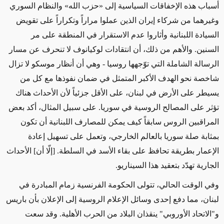
أسباب هذه الإخفاقات السياسية إلى «حزب الله» والنظام السوري
وغيرهما من شركاء إيران الذين عملوا مراراً وتكراراً على تقويض
السيادة اللبنانية وأثاروا عدم الاستقرار في المنطقة على مر
السنين. والأهم من ذلك، أن انتقادات لوكيانوف لا تنحرف عن مسار
الرسالة الشاملة التي توّجهها روسيا - وهي أن أنظار موسكو لا تزال
شاخصة نحو الهدف الأكبر المتمثل في ضمان نفوذها مع كل من
يسيطر على الأرض في لبنان، على الأقل جزئياً لأن الأحداث هناك
تؤثر على المصالح الروسية في سوريا. على سبيل المثال، أكد بعض
المراقبين الروس سابقاً كيف يمكن للمصارف اللبنانية أن تكون
بمثابة صلة سوريا بالعالم الخارجي، وتعمل على تسهيل إعادة
الإعمار بطريقة تحافظ على بقاء الأسد في السلطة. [إلّا أن] الأحداث
الجارية تهدّد بتعقيد هذا السيناريو.
وفي الوقت الحالي، تتولى الحكومة الفرنسية زمام المبادرة في
لبنان، مما دفع إحدى وسائل الإعلام الروسية إلى الإعلان بأن باريس
و"الاتحاد الأوروبي" ينقذان البلاد من الحرب الأهلية. وقد سعت