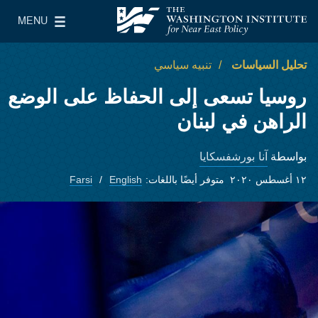
Skip to main content
MENU
معهد واشنطن لسياسات الشرق الأدنى
le Main Menu
تحليل السياسات
تنبيه سياسي
روسيا تسعى إلى الحفاظ على الوضع
الراهن في لبنان
آنا بورشفسكايا
بواسطة
١٢ أغسطس ٢٠٢٠
متوفر أيضًا باللغات:
English
Farsi