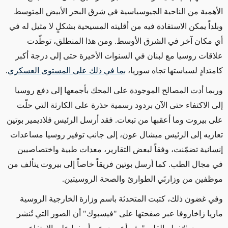
الأهمية من الناحية الجيوسياسية في شرق البحر الأبيض المتوسط
وبلداً يمكن الاستفادة فيه من أقليته المسيحية بشكلٍ لا مثيل له في
أي مكان آخر في الشرق الأوسط. ومن هذا المنطلق، توطّدت
علاقات روسيا مع لبنان في السنوات الأخيرة حتى إلى درجة أكبر
كامتدادٍ لسياستها تجاه سوريا،
بما في ذلك على المستوى العسكري
.
وربما أدت المصالح الموجودة على المحك بأجمعها إلى دفع روسيا
إلى الاكتفاء حتى الآن بردود رسمية حذرة على الكارثة التي حلّت
على بيروت وما أعقبها من تبعات. فقد أرسل الرئيس فلاديمير بوتين
تعازيه إلى الرئيس ميشال عون، إلى جانب توفير روسيا مساعدات
إنسانية تضمّنت، وفقاً لبعض التقارير، معدات طبية واختصاصيين
في مجال الطب. كما أرسل بوتين فريقاً خاصاً إلى بيروت يتألف من
موظفين من وزارتَي الطوارئ والصحة الروسيتين.
وفي غضون ذلك، كتبت المتحدثة باسم وزارة الخارجية الروسية
ماريا زاخاروفا عبر صفحتها على "فيسبوك" أن الصور التي تُنشر