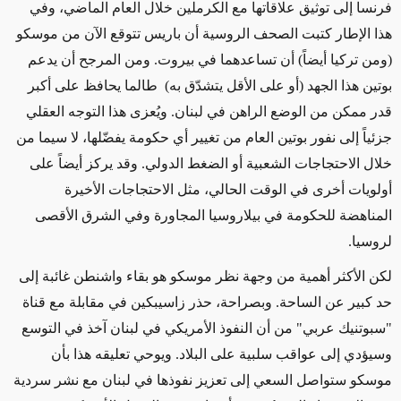
فرنسا إلى توثيق علاقاتها مع الكرملين خلال العام الماضي، وفي
هذا الإطار كتبت الصحف الروسية أن باريس تتوقع الآن من موسكو
(ومن تركيا أيضاً) أن تساعدهما في بيروت. ومن المرجح أن يدعم
بوتين هذا الجهد (أو على الأقل يتشدّق به) طالما يحافظ على أكبر
قدر ممكن من الوضع الراهن في لبنان. ويُعزى هذا التوجه العقلي
جزئياً إلى نفور بوتين العام من تغيير أي حكومة يفضّلها، لا سيما من
خلال الاحتجاجات الشعبية أو الضغط الدولي. وقد يركز أيضاً على
أولويات أخرى في الوقت الحالي، مثل الاحتجاجات الأخيرة
المناهضة للحكومة في بيلاروسيا المجاورة وفي الشرق الأقصى
لروسيا.
لكن الأكثر أهمية من وجهة نظر موسكو هو بقاء واشنطن غائبة إلى
حد كبير عن الساحة. وبصراحة، حذر زاسيبكين في مقابلة مع قناة
"سبوتنيك عربي" من أن النفوذ الأمريكي في لبنان آخذ في التوسع
وسيؤدي إلى عواقب سلبية على البلاد. ويوحي تعليقه هذا بأن
موسكو ستواصل السعي إلى تعزيز نفوذها في لبنان مع نشر سردية