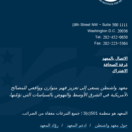
1111 19th Street NW - Suite 500
Washington D.C. 20036
Tel: 202-452-0650
Fax: 202-223-5364
الاتصال بالمعهد
Footer contact links
غرفة الصحافة
الاشتراك
معهد واشنطن يسعى إلى تعزيز فهم متوازن وواقعي للمصالح
الأمريكية في الشرق الأوسط والنهوض بالسياسات التي تؤمّنها.
المعهد هو منظمة 501(c)3 ؛ جميع التبرعات معفاة من الضرائب.
حول معهد واشنطن
ادعم المعهد
روّاد المعهد
Footer quick links