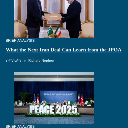
BRIEF ANALYSIS
What the Next Iran Deal Can Learn from the JPOA
Richard Nephew
◆
٠٧‏/٠٨‏/٢٠٢٦
BRIEF ANALYSIS