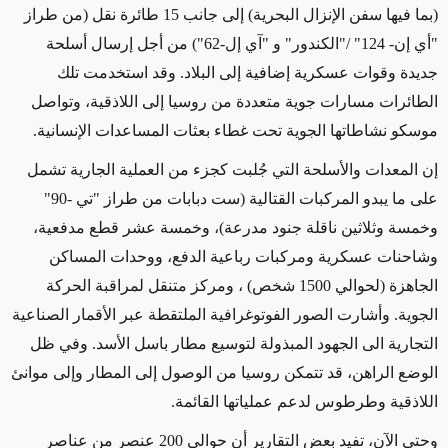
(بما فيها سفن الإنزال البحرية) إلى جانب 15 طائرة نقل (من طراز
"أي إن-
124
" /"الكندور" و "آي إل-62") من أجل إرسال أسلحة
جديدة وقوات عسكرية إضافية إلى البلاد. وقد استخدمت تلك
الطائرات مسارات جوية متعددة من روسيا إلى اللاذقية، وتواصل
موسكو نشاطاتها الجوية تحت غطاء بعثات المساعدات الإنسانية.
إن المعدات والأسلحة التي جُلبت كجزء من العملية الجارية تشمل
على ما يبدو المركبات القتالية (ست دبابات من طراز "تي -90"
وخمسة وثلاثين ناقلة جنود مدرعة)، وخمسة عشر قطع مدفعية،
وشاحنات عسكرية ومركبات رباعية الدفع، ووحدات المساكن
الجاهزة (لحوالي 1500 شخص) ، ومركز متنقل لمراقبة الحركة
الجوية. وأشارت الصور الفوتوغرافية الملتقطة عبر الأقمار الصناعية
التجارية الى الجهود المبذولة لتوسيع مطار باسل الأسد. وفي ظل
الوضع الراهن، قد تتمكن روسيا من الوصول إلى المطار وإلى موانئ
اللاذقية وطرطوس لدعم عملياتها القائمة.
وحتى الآن، تفيد بعض التقارير أن حوالي 200 عنصر من عناصر