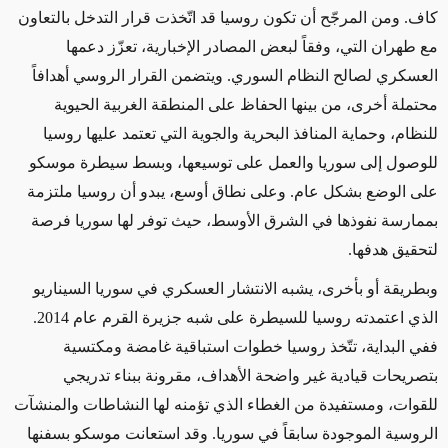
كاف. ومن المرجّح أن تكون روسيا قد اتّخذت قرار التدخل بالتعاون
مع طهران التي، وفقاً لبعض المصادر الإخبارية، تعزّز دعمها
العسكري لصالح النظام السوري. ويتضمن القرار الروسي أهدافاً
محتملة أخرى، من بينها الحفاظ على المنطقة الغربية الحيوية
للنظام، وحماية المنافذ البحرية والجوية التي تعتمد عليها روسيا
للوصول إلى سوريا والعمل على توسيعها، وبسط سيطرة موسكو
على الوضع بشكل عام. وعلى نطاق أوسع، يبدو أن روسيا ملتزمة
بممارسة نفوذها في الشرق الأوسط، حيث توفر لها سوريا فرصة
لتحقيق هدفها.
وبطريقة أو بأخرى، يشبه الانتشار العسكري في سوريا السيناريو
الذي اعتمدته روسيا للسيطرة على شبه جزيرة القرم عام 2014.
ففي البداية، تتّخذ روسيا خطوات استباقية غامضة ومكتسية
بتصريحات قيادية غير واضحة الأهداف، مقرونة ببناء تدريجي
للقوات، ومستفيدة من الغطاء الذي تؤمنه لها النشاطات والمنشآت
الروسية الموجودة سابقاً في سوريا. وقد استعانت موسكو بسفنها