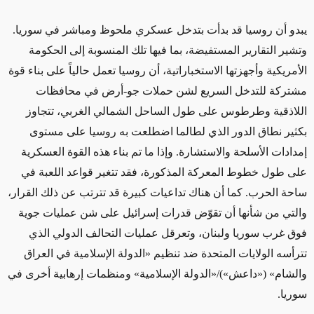
يبدو أن روسيا قد بدأت بتدخل عسكري ملحوظ ومباشر في سوريا.
وتشير التقارير المستفيضة، بما فيها تلك المنسوبة إلى الحكومة
الأمريكية وأجهزتها الاستخباراتية، أن روسيا تعمل حالياً على بناء قوة
مشتركة للتدخل السريع لشن حملات جو-أرض في محافظات
اللاذقية وطرطوس على طول الساحل الشمالي الغربي، تتجاوز
بكثير نطاق الدور الذي لطالما اضطلعت به روسيا على مستوى
إمدادات الأسلحة والاستشارة. وإذا ما تم بناء هذه القوة العسكرية
على طول خطوط المعركة المذكورة، فقد تتغير قواعد اللعبة في
ساحة الحرب. كما أن هناك تداعيات كبيرة قد تترتب عن ذلك القرار،
والتي من شأنها أن تقوّض قدرات إسرائيل على شن عمليات جوية
فوق غرب سوريا ولبنان، وتعرقل عمليات التحالف الدولي الذي
تترأسه الولايات المتحدة ضد تنظيم «الدولة الإسلامية في العراق
والشام» («داعش»)/«الدولة الإسلامية» ومنظمات إرهابية أخرى في
سوريا.