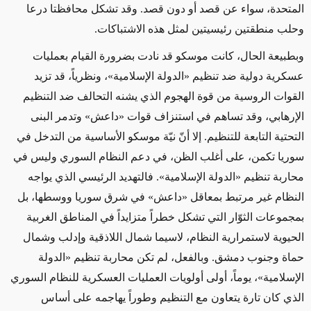
المتحدة، سواء عن قصد أو دون قصد. وقد تشكل محافظتا درعا
وحلب منطقتين رئيسيتين لمثل هذه الاشتباكات.
وبطبيعة الحال، كانت موسكو قد نادت بضرورة القيام بعمليات
عسكرية دولية ضد تنظيم «الدولة الإسلامية»، ونظرياً، قد تزيد
القوات الروسية من قوة الهجوم الذي يشنه التحالف ضد التنظيم
الإرهابي، وقد تساهم في استنزاف قوات «داعش» وتدمر البنى
التحتية التابعة للتنظيم. إلا أنّ نيّة موسكو الأساسية من التدخل في
سوريا تكمن، على أغلب الظن، في دعم النظام السوري وليس في
محاربة تنظيم «الدولة الإسلامية». فالتهديد الرئيسي الذي يواجه
النظام غير مرتبط بمعاقل «داعش» في شرق سوريا ووسطها، بل
بمجموعات الثوّار التي تشكل خطراً متزايداً في المناطق الغربية
الحيوية لاستمرارية النظام، لاسيما شمال اللاذقية وإدلب وشمال
حماة وجنوب دمشق. وبالفعل، لم تكن محاربة تنظيم «الدولة
الإسلامية»، يوماً، أولى أولويات العمليات العسكرية للنظام السوري
الذي كان تارة يتعاون مع التنظيم وطوراً يهاجمه على أساس