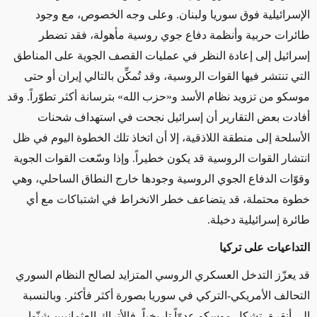
الإسرائيلية فوق سوريا ولبنان. وعلى وجه الخصوص، مع وجود
طائرات حربية وأنظمة دفاع جوي روسية مأهولة، فقد تضطر
إسرائيل إلى إعادة النظر في عمليات القصف الجوية على المناطق
التي تنتشر فيها القوات الروسية، وقد تُمكِّن بالتالي إيران أو حتى
موسكو من تزويد نظام الأسد و«حزب الله» بترسانة أكثر تطوّراً. وقد
أفادت بعض التقارير أن إسرائيل نجحت في استهداف شحنات
الأسلحة إلى منطقة اللاذقية، إلا أن اتخاذ تلك الخطوة اليوم في ظل
انتشار القوات الروسية قد يكون خطيراً. وإذا وسّعت القوات الجوية
وقوّات الدفاع الجوي الروسية وجودها خارج النطاق الساحلي، وهي
خطوة محتملة، قد يتضاعف خطر الانخراط في اشتباكات مع أي
طائرة إسرائيلية دخيلة.
التداعيات على تركيا
قد يعزّز التدخل العسكري الروسي المتزايد لصالح النظام السوري
التحالف الأمريكي-التركي في سوريا بصورة أكثر فأكثر. وبالنسبة
إلى أنقرة، تشكل موسكو عدوّاً تاريخياً، فالأتراك العثمانيين شنّوا