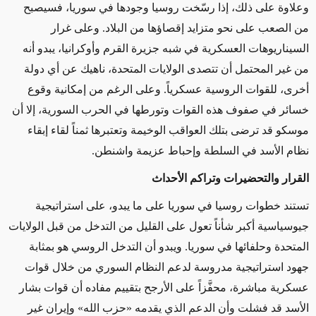
وعلاوة على ذلك، إذا رسّخت روسيا وجودها في سوريا، فسيصبح
من الصعب على نحو متزايد إقصاؤها من البلاد. وعلى غرار
السيناريوهات العسكرية في شبه جزيرة القرم وأوكرانيا، يبدو أنه
من غير المحتمل أن تتصدى الولايات المتحدة، ناهيك عن أي دولة
أخرى، للقوات الروسية عسكرياً. وعلى الرغم من إمكانية وقوع
خسائر في صفوف هذه القوات وتورطها في الحرب السورية، إلا أن
موسكو قد ترضى بتلك العواقب الوخيمة وتعتبرها ثمناً لقاء إبقاء
نظام الأسد في السلطة وإحباط عزيمة واشنطن.
القرار والتحضيرات وتراكم الأحداث
تستند خطوات روسيا في سوريا على ما يبدو، على استراتيجية
جيوسياسية أكبر شأناً تعول على القليل من التدخل من قبل الولايات
المتحدة وحلفائها في سوريا. ويبدو أن التدخل الروسي هو بمثابة
جهود استراتيجية مدروسة لدعم النظام السوري من خلال قوات
عسكرية مباشرة، محفَّزاً على الأرجح بتقييم مفاده أن قوات بشار
الأسد قد فشلت وأن الدعم الذي يقدمه «حزب الله» وإيران غير