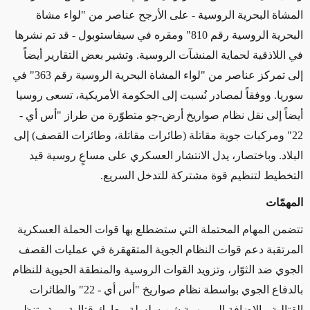
المشاة البحرية الروسية - على الأرجح عناصر من "لواء مشاة
البحرية الروسية رقم 810" ومقره في سيفاستوبول - قد تم نشرها
في اللاذقية لحماية المنشآت الروسية. وتشير بعض التقارير أيضاً
إلى تمركز عناصر من "لواء المشاة البحرية الروسية رقم 363" في
سوريا. ووفقاً لمصادر نُسبت إلى الحكومة الأمريكية، تسعى روسيا
أيضاً إلى نقل نظام صواريخ أرض-جو متطوّرة من طراز "أس أي -
22" ومركبات جوية مقاتلة (طائرات مقاتلة، وطائرات القصف) إلى
البلاد. وباختصار، يدل الانتشار العسكري على مساعٍ روسية قيد
التخطيط لتنظيم قوة مشتركة للتدخل السريع.
المهمّات
تتضمن المهام المحتملة التي ستضطلع بها قوات الحملة العسكرية
المرتقبة دعم قوات النظام الجوية المتقهقرة في عمليات القصف
الجوي ضد الثوّار، وتزويد القوات الروسية والمنطقة الحيوية للنظام
بالدفاع الجوي بواسطة نظام صواريخ "أس أي - 22" والطائرات
القتالية، بالإضافة إلى مهمة شن سلسلة معارك قتالية برية وتنظيم