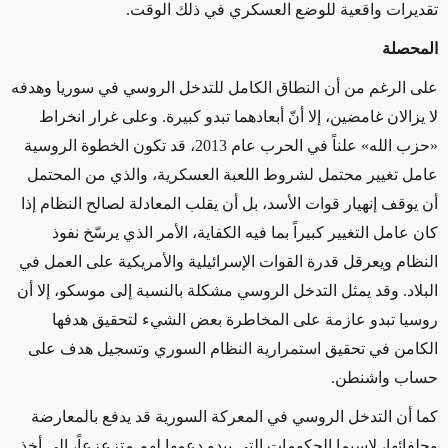
تقديرات واقعية للوضع العسكري في ذلك الوقت.
المحصلة
على الرغم من أن النطاق الكامل للتدخل الروسي في سوريا وهدفه
لا يزالان غامضين، إلا أنّ أبعادهما تبدو كبيرة. وعلى غرار انخراط
«حزب الله» علناً في الحرب عام 2013، قد تكون الخطوة الروسية
عامل تغيير محتمل لشروط اللعبة العسكرية، والذي من المحتمل
أن يوقف إنهيار قوات الأسد، بل أن يقلب المعادلة لصالح النظام إذا
كان عامل التغيير كبيراً بما فيه الكفاية، الأمر الذي يرسّخ نفوذ
النظام ويعرقل قدرة القوات الإسرائيلية والأمريكية على العمل في
البلاد. وقد يمثل التدخل الروسي مشكلة بالنسبة إلى موسكو، إلا أن
روسيا تبدو عازمة على المخاطرة بعض الشيء لتحقيق هدفها
الكامن في تحقيق استمرارية النظام السوري وتسجيل هدف على
حساب واشنطن.
كما أن التدخل الروسي في المعركة السورية قد يدفع بالمعارضة
وحلفائها، لاسيما الحكومات التي يبدو دعمها لهم متزعزعاً، إلى أخذ