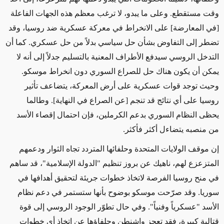
وقت مستقطع. وعلى ما يبدو، لا ترغب معظم هذه الجهات الفاعلة
[في المعارضة] على الانخراط في معركة عسكرية ضد روسيا، وقد
تضطر إلى التفاوض بشأن حل سياسي بدلاً من حل عسكري. كما أن
التدخل الروسي سيدفع الأطراف المعنية بالتسليم جدلاً إلى أنه لا
يمكن أن يكون هناك حل للصراع السوري دون انخراط موسكو.
وحيث توجد قوات عسكرية على أرض المعركة، يتضاعف تأثير
روسيا على أي نتائج قد تنجم [عن الصراع في النهاية]. وطالما
يحظى النظام السوري بدعم الكرملين، فإن احتمال إقصاء الأسد
من منصبه يتضاءل أكثر فأكثر.
إن موقف الولايات المتحدة وحلفائها المتردد تجاه الثوار ودعمهم
المتزعزع لهم، ناهيك عن بروز تنظيم "الدولة الإسلامية"، قد ساهم
في منح روسيا الفرصة لاتخاذ خطوات جريئة لتحقيق أهدافها في
سوريا. وقد صرّحت موسكو بوضوح بأنها ستستمر في دعم نظام
الأسد "عسكرياً وفنياً". وفي حال تطوّر الوجود الروسي إلى قوة
قتالية كبيرة، فقد تعجز واشنطن وحلفاؤها عن اتخاذ أي خطوات