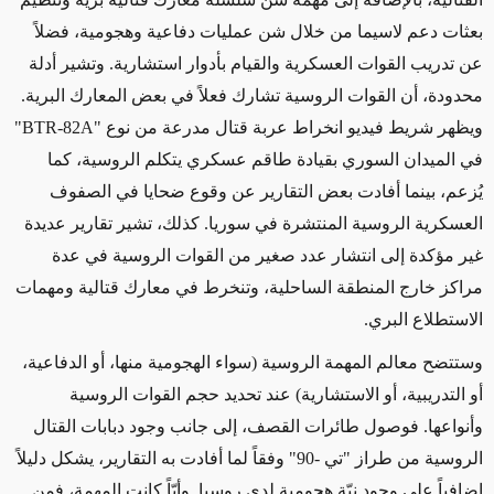
بعثات دعم لاسيما من خلال شن عمليات دفاعية وهجومية، فضلاً
عن تدريب القوات العسكرية والقيام بأدوار استشارية. وتشير أدلة
محدودة، أن القوات الروسية تشارك فعلاً في بعض المعارك البرية.
ويظهر شريط فيديو انخراط عربة قتال مدرعة من نوع "
BTR-82A
"
في الميدان السوري بقيادة طاقم عسكري يتكلم الروسية، كما
يُزعم، بينما أفادت بعض التقارير عن وقوع ضحايا في الصفوف
العسكرية الروسية المنتشرة في سوريا. كذلك، تشير تقارير عديدة
غير مؤكدة إلى انتشار عدد صغير من القوات الروسية في عدة
مراكز خارج المنطقة الساحلية، وتنخرط في معارك قتالية ومهمات
الاستطلاع البري.
وستتضح معالم المهمة الروسية (سواء الهجومية منها، أو الدفاعية،
أو التدريبية، أو الاستشارية) عند تحديد حجم القوات الروسية
وأنواعها. فوصول طائرات القصف، إلى جانب وجود دبابات القتال
الروسية من طراز "تي -90" وفقاً لما أفادت به التقارير، يشكل دليلاً
إضافياً على وجود نيّة هجومية لدى روسيا. وأيّاً كانت المهمة، فمن