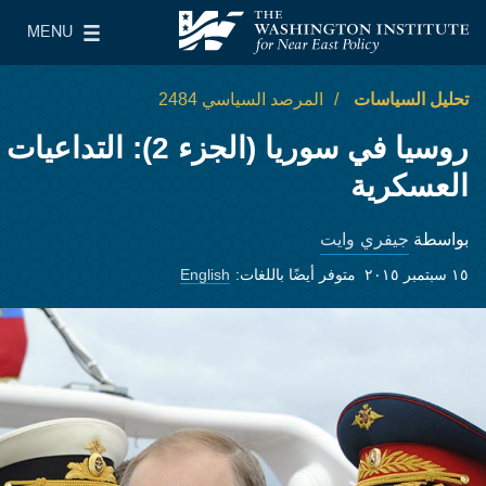
Skip to main content
MENU
معهد واشنطن لسياسات الشرق الأدنى
le Main Menu
تحليل السياسات
المرصد السياسي 2484
روسيا في سوريا (الجزء 2): التداعيات
العسكرية
جيفري وايت
بواسطة
١٥ سبتمبر ٢٠١٥
متوفر أيضًا باللغات:
English