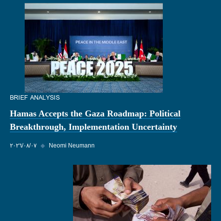
BRIEF ANALYSIS
Hamas Accepts the Gaza Roadmap: Political
Breakthrough, Implementation Uncertainty
Neomi Neumann
◆
٠٧‏/٠٨‏/٢٠٢٦