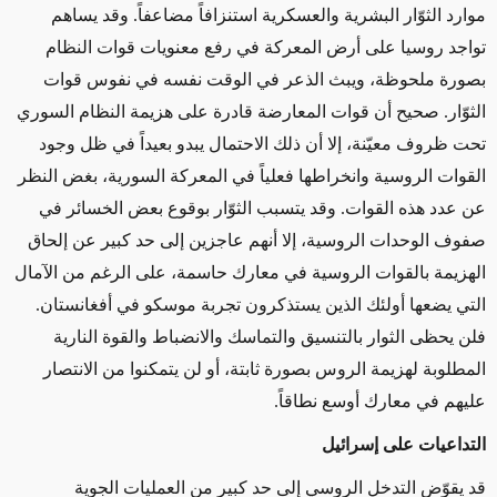
موارد الثوّار البشرية والعسكرية استنزافاً مضاعفاً. وقد يساهم
تواجد روسيا على أرض المعركة في رفع معنويات قوات النظام
بصورة ملحوظة، ويبث الذعر في الوقت نفسه في نفوس قوات
الثوّار. صحيح أن قوات المعارضة قادرة على هزيمة النظام السوري
تحت ظروف معيّنة، إلا أن ذلك الاحتمال يبدو بعيداً في ظل وجود
القوات الروسية وانخراطها فعلياً في المعركة السورية، بغض النظر
عن عدد هذه القوات. وقد يتسبب الثوّار بوقوع بعض الخسائر في
صفوف الوحدات الروسية، إلا أنهم عاجزين إلى حد كبير عن إلحاق
الهزيمة بالقوات الروسية في معارك حاسمة، على الرغم من الآمال
التي يضعها أولئك الذين يستذكرون تجربة موسكو في أفغانستان.
فلن يحظى الثوار بالتنسيق والتماسك والانضباط والقوة النارية
المطلوبة لهزيمة الروس بصورة ثابتة، أو لن يتمكنوا من الانتصار
عليهم في معارك أوسع نطاقاً.
التداعيات على إسرائيل
قد يقوّض التدخل الروسي إلى حد كبير من العمليات الجوية