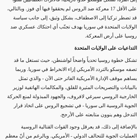
على الأقل 17 معركة ضد الروس لم يحققوا فيها أي فوز. وبالتالي،
قد تضطر تركيا إلى الاصطفاف، بشكل وثيق، إلى جانب سياسة
الولايات المتحدة في سوريا بهدف تجنّب أي احتكاك عسكري ضد
روسيا على أرض المعركة.
التداعيات على الولايات المتحدة
تشكل خطوة روسيا تحدياً واضحاً لواشنطن، حيث تستغل ما قد
تصفه موسكو بالتردد الأمريكي إزاء الانخراط في سوريا. وربما
يساهم موقف الإدارة الأمريكية الفاتر حتى الآن - والذي تمثل
بالبيانات والتصريحات المثيرة للقلق، والمكالمات الهاتفية لوزير
الخارجية الروسي سيرغي لافروف، والجهود المبذولة لمنع الحركة
الجوية الروسية الى سوريا - في تشجيع الروس على اتخاذ قرار
التدخل وهم ينوون متابعته على الأرجح.
بالإضافة إلى ذلك، قد يعرقل وجود القوات القتالية الروسية
العمليات الجوية للتحالف الدولي - الأمريكي. وبالرغم من أنّ معظم