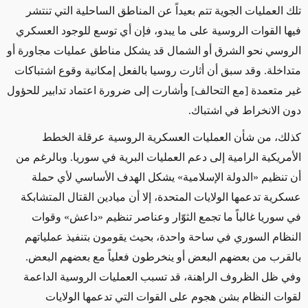
تلك العمليات الجوية تتم بعيداً عن المناطق الساحلية التي تنتشر
فيها القوات الروسية على ما يبدو، فإن أي توسع للوجود العسكري
الروسي نحو الشرق أو الشمال قد يشكل مناطق عمليات مجاورة أو
متداخلة. وقد سبق أن أثارت روسيا بالفعل إمكانية وقوع اشتباكات
غير متعمدة [مع التحالف] وأشارت إلى ضرورة اعتماد تدابير للحؤول
دون الانخراط في اشتباك.
كذلك، من شأن العمليات العسكرية الروسية عرقلة الخطط
الأمريكية الرامية إلى دعم العمليات البرية في سوريا. وبالرغم من
أن تنظيم «الدولة الإسلامية» يشكل الهدف الأساسي لأي حملة
عسكرية تدعمها الولايات المتحدة، إلا أن ميادين القتال المتشابكة
في سوريا غالباً ما تجمع الثوّار وعناصر تنظيم «داعش» وقوات
النظام السوري في ساحة واحدة، بحيث يقومون بتنفيذ عملياتهم
بالقرب من بعضهم البعض أو ينخرطون فعلياً مع بعضهم البعض.
وفي ظل الظروف الراهنة، قد تسبب العمليات الروسية الداعمة
لقوات النظام بشن هجوم على القوات التي تدعمها الولايات