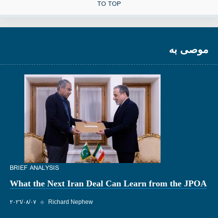
TO TOP
موصى به
BRIEF ANALYSIS
What the Next Iran Deal Can Learn from the JPOA
Richard Nephew
◆
٠٧‏/٠٨‏/٢٠٢٦