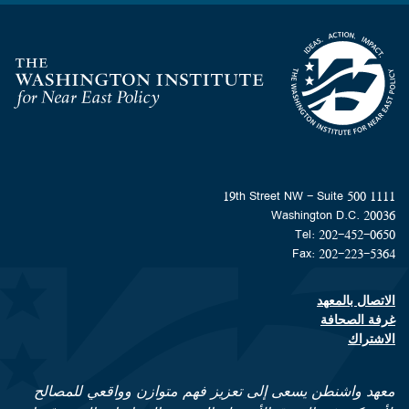
Homepage
1111 19th Street NW - Suite 500
Washington D.C. 20036
Tel: 202-452-0650
Fax: 202-223-5364
الاتصال بالمعهد
Footer contact links
غرفة الصحافة
الاشتراك
معهد واشنطن يسعى إلى تعزيز فهم متوازن وواقعي للمصالح