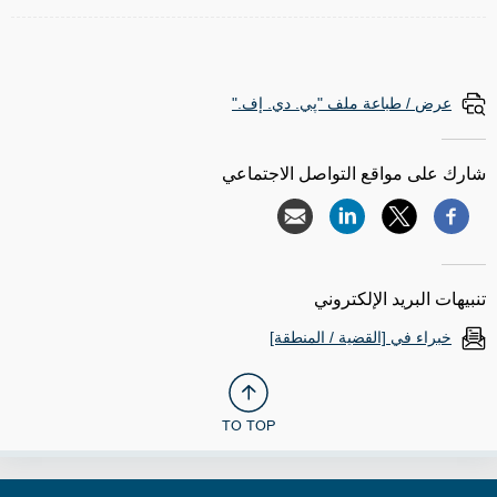
عرض / طباعة ملف "پي. دي. إف."
شارك على مواقع التواصل الاجتماعي
تنبيهات البريد الإلكتروني
خبراء في [القضية / المنطقة]
TO TOP