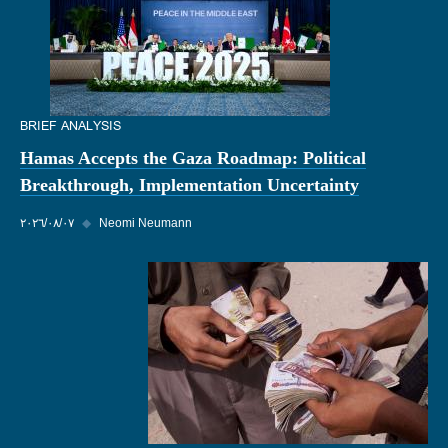
BRIEF ANALYSIS
Hamas Accepts the Gaza Roadmap: Political
Breakthrough, Implementation Uncertainty
Neomi Neumann
◆
٠٧‏/٠٨‏/٢٠٢٦