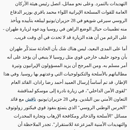
التهديدات بالتمرد. وعلى نحو مماثل، اتصل رئيس هيئة الأركان
العامة للقوات المسلحة الإيرانية اللواء محمد باقري بوزير الدفاع
الروسي سيرغي شويغو في 28 حزيران/يونيو ليبلغه بتأييده ويأخذ
منه تطمينات حيال الوضع الراهن في روسيا ويدعوه لزيارة طهران
-
على الرغم من أن هذه الزيارة قد لا تحدث في أي وقت قريب
.
أما على المدى البعيد، ليس هناك شك بأن
الحادثة
ستذكّر طهران
بأن وجود حليف خارجي قوي مثل روسيا
لا ينبغي أن يؤخذ على أنه
أمر مسلم به
.
ومن المرجح أن
يزيد المسؤولون الإيرانيون وتيرة
مطالباتهم بالأسلحة والتكنولوجيات التي وعدتهم بها روسيا. وفي هذا
الإطار،
قد تم أساساً إرسال
العميد أحمد رضا رادان، القائد العام
"لقوى الأمن الداخلي"،
في زيارة
نادرة إلى موسكو لمناقشة
التعاون الأمني بين البلدين. وفي 28 حزيران/يونيو،
ناقش
مع قائد
"الحرس الوطني الروسي" الذي يتمتع بنفوذ قوي فيكتور زولوتوف
مسائل "الأسلحة والذخائر ومكافحة الإرهاب وتجارة المخدرات
والتهديدات الأمنية المزعزعة للاستقرار". تجدر الملاحظة أن