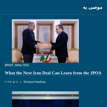
موصى به
BRIEF ANALYSIS
What the Next Iran Deal Can Learn from the JPOA
Richard Nephew
◆
٠٧‏/٠٨‏/٢٠٢٦