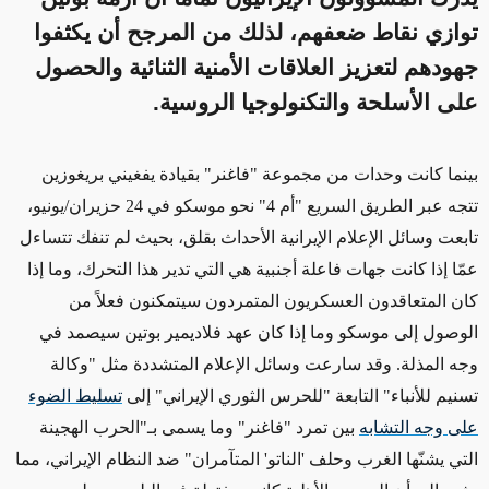
توازي نقاط ضعفهم، لذلك من المرجح أن يكثفوا
جهودهم لتعزيز العلاقات الأمنية الثنائية والحصول
على الأسلحة والتكنولوجيا الروسية.
بينما كانت وحدات
من
مجموعة "فاغنر" بقيادة يفغيني بريغوزين
تتجه عبر الطريق السريع "أم 4" نحو موسكو في 24 حزيران/يونيو،
تابعت وسائل الإعلام الإيرانية الأحداث بقلق، بحيث لم تنفك تتساءل
عمّا إذا كانت جهات فاعلة أجنبية هي التي تدير هذا التحرك، وما إذا
كان المتعاقدون العسكريون المتمردون سيتمكنون فعلاً من
الوصول إلى موسكو وما إذا كان عهد فلاديمير بوتين سيصمد في
وجه المذلة. وقد سارعت وسائل الإعلام المتشددة مثل "وكالة
تسنيم للأنباء" التابعة "للحرس الثوري الإيراني" إلى
تسليط الضوء
على وجه التشابه
بين تمرد "فاغنر" وما يسمى بـ"الحرب الهجينة
التي يشنّها الغرب وحلف 'الناتو' المتآمران" ضد النظام الإيراني، مما