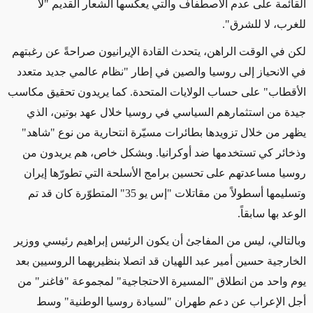
القائمة على عدم الاصطفاف والتي يعكسها الشعار القديم "لا
للغرب، لا للشرق".
لكن في الوقت الراهن، يتحدث القادة الإيرانيون صراحةً عن رغبتهم
في الانحياز إلى روسيا والصين في إطار "نظام عالمي جديد متعدد
الأقطاب" على حساب الولايات المتحدة. كما يريدون تحقيق مكاسب
جيدة من استثمارهم السياسي في روسيا خلال عهد بوتين، الذي
يظهر من خلال تزويدها بطائرات مسيّرة انتحارية من نوع "شاهد"
وذخائر كي تستخدمها ضد أوكرانيا. وبشكل خاص، هم يريدون من
روسيا مساعدتهم على تحسين برامج الأسلحة التي تطورّها إيران
وتسليمها أسطولاً من مقاتلات "إس يو 35" المتطوّرة كان قد تم
الوعد بها سابقاً.
وبالتالي، ليس من المفاجئ أن يكون الرئيس إبراهيم رئيسي ووزير
الخارجية حسين أمير عبد اللهيان قد اتصلا بنظيريهما الروسيين بعد
يوم واحد من انطلاق "المسيرة الاحتجاجية" لمجموعة "فاغنر" من
أجل الإعراب عن دعم طهران "لسيادة روسيا الوطنية" وسط