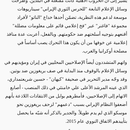
يشير إلى أن الحروب الأهلية كانت مفتعلة في البلدين. وطرحت
وسائل الإعلام التابعة "للحرس الثوري الإيراني" سيناريوهات
موسعة لدعم هذه النظرية، تضمّن أحدها خداع "الناتو" لأفراد
مجموعة "فاغنر" عبر "فخ إعلامي قائم على معلومات مضللة"
أقنعهم بتوجيه أسلحتهم ضد حكومتهم. وبالفعل، أعربت عدة منافذ
إعلامية عن خوفها من أن يكون هذا التحرك يصب أساساً في
مصلحة أوكرانيا والغرب.
واتهم المتشددون أيضاً الإصلاحيين المحليين في إيران ومؤيديهم في
وسائل الإعلام بالوقوف منذ البداية في صف بريغوزين ضد بوتين.
وقد وجّه مدير التحرير في صحيفة "كيهان"
- حسين شريعتمداري،
الذي عينه المرشد الأعلى علي خامنئي في ذلك المنصب -
أصابع
الاتهام إلى الإصلاحيين، فأمطرهم بوابل من الانتقادات اللاذعة بأنهم
أضعفوا النظام الإيراني بسبب "دعمهم" لزحف بريغوزين نحو
موسكو الذي لم يدم طويلاً. والجدير بالذكر أنه شبّه ما يحصل
بتأييدهم الاتفاق النووي عام 2015.