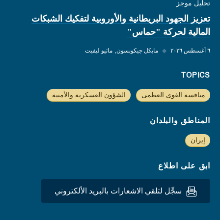
تحليل موجز
تعزيز الجهود البريطانية والأوروبية لتفكيك الشبكات
المالية لحركة "حماس"
٦ أغسطس ٢٠٢٦
◆
مايكل جيكوبسون
ماثيو ليفيت
TOPICS
منافسة القوى العظمى
الشؤون العسكرية والأمنية
المناطق والبلدان
إيران
ابق على اطلاع
سجِّل لتلقي الاشعارات بالبريد الألكتروني