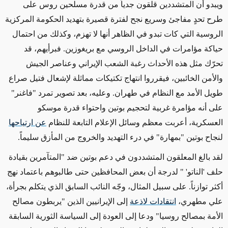
ويبدو أن المتشددين قلقون جدياً من قدرة مسلحين روس على
طرح تحدٍ مفاجئ وسريع نجح لفترة قصيرة بتهديد الحكومة المركزية
الروسية التي كات تبدو في الظاهر أنها لا تهزم، وكذلك من احتمال
حياكة مؤامرات في الداخل الروسي مع بريغوزين. فبرأيهم، قد
تحرّك مثل هذه الأحداث رغبة الشعب الإيراني وعناصر الجيش
والأمن الخائبين، فيقرروا انتهاج تكتيكات مماثلة لإشعال فتيل صراع
طويل الأمد مع النظام في طهران. وعليه، بعد تصوير تمرد "فاغنر"
على أنه مؤامرة غربية لتحجيم بوتين واحتواء قدرة موسكو
العسكرية، أعربت معظم وسائل الإعلام التابعة للنظام
عن ارتياحها
لنجاح بوتين "بمهارة" في درء التهديد والخروج من المأزق سليماً.
لقد بالغ المعلقون المتشددون في دعم بوتين ضد "المتآمرين بقيادة
حلف 'الناتو' " لدرجة أن بعض المحافظين حتى طالبوهم باعتماد نهج
أكثر توازناً. على سبيل المثال، وجّه النائب السابق الذي يتكلم بجرأة،
علي مطهري،
انتقادات لاذعة
إلى الإيرانيين الذين "يربطون مصالح
الأمة بمصالح روسيا" ودعا إلى العودة إلى السياسة الثورية السابقة