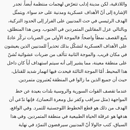
واللاذقية، لكن مدينة إدلب تتعرّض لهجمات منتظمة أيضاً. تجدر
الإشارة إلى أنّ الأهداف عسكرية ومدنية على حد سواء. ويتمثّل
الهدف الرئيسي في حث المدنيين على الفرار إلى الحدود التركية،
وبالتالي عزل المقاتلين المتمردين في الجنوب. ومن هذا المنطلق،
يتّبع القصف نمطاً واضحاً: فالموجة الأولى من الضربات تركّز عادةً
على الأهداف العسكرية لتشكّل بذلك تحذيراً للمدنيين الذين يعيشون
في مكان قريب. والموجة الثانية تتألف من ضربات عشوائية تُشنّ
على منطقة معينة، مما يشير إلى أنه سيتم استهداف أياً كان داخل
هذا المحيط. أمّا الموجة الثالثة فيحدث فيها انهمار شديد للقنابل،
حيث أن جميع الذين ما زالوا في المنطقة يُعتبرون متمردين
.
عندما تقصف القوات السورية والروسية بلدات بعيدة عن خط
المواجهة (مثل سراقب وكفر نبل ومعرة النعمان)، فإنها تدّعي أن
الهدف من ذلك هو قطع الخطوط اللوجستية للتمرد. وفي الواقع،
هدفها هو عرقلة الحياة الطبيعية في منطقة المتمردين. وفي هذا
السياق، كتب جالولا أنّ المدنيين سيرفضون التمرّد في نهاية