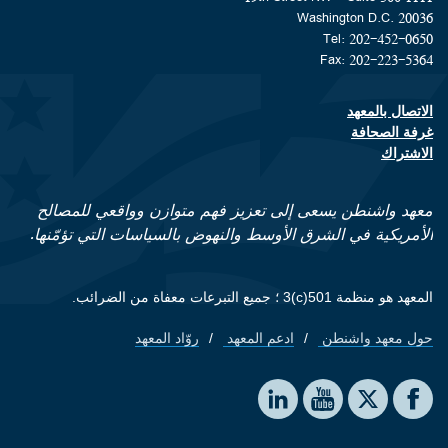
Washington D.C. 20036
Tel: 202-452-0650
Fax: 202-223-5364
الاتصال بالمعهد
Footer contact links
غرفة الصحافة
الاشتراك
معهد واشنطن يسعى إلى تعزيز فهم متوازن وواقعي للمصالح
الأمريكية في الشرق الأوسط والنهوض بالسياسات التي تؤمّنها.
المعهد هو منظمة 501(c)3 ؛ جميع التبرعات معفاة من الضرائب.
حول معهد واشنطن
ادعم المعهد
روّاد المعهد
Footer quick links
Social media
The Washington Institute on LinkedIn
The Washington Institute on YouTube
The Washington Institute on Facebook
The Washington Institute on X