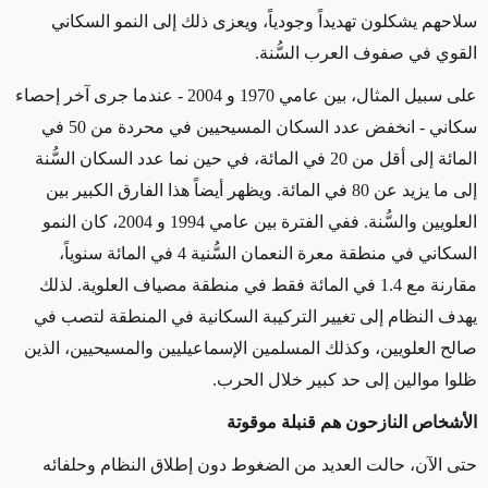
سلاحهم يشكلون تهديداً وجودياً، ويعزى ذلك إلى النمو السكاني
القوي في صفوف العرب السُّنة.
على سبيل المثال، بين عامي 1970 و
2004
- عندما جرى آخر إحصاء
سكاني - انخفض عدد السكان المسيحيين في محردة من 50 في
المائة إلى أقل من 20 في المائة، في حين نما عدد السكان السُّنة
إلى ما يزيد عن 80 في المائة. ويظهر أيضاً هذا الفارق الكبير بين
العلويين والسُّنة. ففي الفترة بين عامي 1994 و 2004، كان النمو
السكاني في منطقة معرة النعمان السُّنية 4 في المائة سنوياً،
مقارنة مع 1.4 في المائة فقط في منطقة مصياف العلوية. لذلك
يهدف النظام إلى تغيير التركيبة السكانية في المنطقة لتصب في
صالح العلويين، وكذلك المسلمين الإسماعيليين والمسيحيين، الذين
ظلوا موالين إلى حد كبير خلال الحرب
.
الأشخاص النازحون هم قنبلة موقوتة
حتى الآن، حالت العديد من الضغوط دون إطلاق النظام وحلفائه