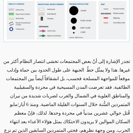
تجدر الإشارة إلى أنّ بعض المجتمعات تخشى انتصار النظام أكثر من
غيرها. هذا ولا يمثّل خطّ الجبهة على طول الحدود بين حماة وإدلب
موقعاً للمواجهة المسلحة فحسب، بل انشقاقاً أيضاً بين المجتمعات
الطائفية. فقد تعرضت المدن المسيحية في محردة والسقيلبية
والمناطق العلوية في الشمال والغرب لضربات شديدة من نيران
المتمردين السُّنة خلال السنوات القليلة الماضية. ومنذ 6 أيار/مايو
قُتل حوالي عشرين مدنياً في محردة وحدها. لذلك، فإنّ معظم
السكان الموالين لا يريدون الاحتكاك بمثل هؤلاء الأعداء بعد انتهاء
الحرب. ومن وجهة نظرهم، فحتى المتمردين السابقين الذين تم نزع