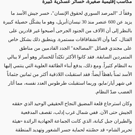
مكاسب إقليمية صغيرة، خسائر عسكرية كبيرة
وفقاً لـ "المرصد السوري لحقوق الإنسان"، خسر جيش الأسد ما
يزيد عن 600 عنصر منذ 30 نيسان/أبريل، وهو ما يشكّل حصيلة كبيرة
بالنظر إلى أن الآلاف من الجنود الجرحى أصبحوا غير قادرين على
القتال، كما وأن الانشقاقاقات مستمرة. وينطبق ذلك بشكل خاص
على مجندي فصائل "المصالحة" الجدد القادمين من مناطق
المتمردين السابقة. فقد كانوا الأكثر تكبّداً للخسائر وهو أمر لا يبالي
به النظام كثيراً. ومع ذلك، يدفع أبناء الطائفة العلوية التي ينتمي إليها
الأسد ثمناً باهظاً أيضاً: فقد استقبلت اللاذقية أكثر من ثمانين جثماناً
في شهر أيار/مايو، وربما استقبلت طرطوس العدد نفسه، مما أثار
الغضب ضدّ النظام.
وكان استرجاع قلعة المضيق النجاح الحقيقي الوحيد الذي حققه
الجيش حتى الآن. ففي شمال غرب إدلب، تقصف المدفعية
والطيران جبل كبانة، الذي كانت الجماعة الجهادية الرائدة «هيئة
تحرير الشام» قد حصّنته لحماية جسر الشغور وتهديد المنطقة