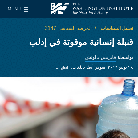
Skip to main content
MENU
معهد واشنطن لسياسات الشرق الأدنى
le Main Menu
تحليل السياسات
المرصد السياسي 3147
قنبلة إنسانية موقوتة في إدلب
فابريس بالونش
بواسطة
٢٨ يونيو ٢٠١٩
متوفر أيضًا باللغات:
English