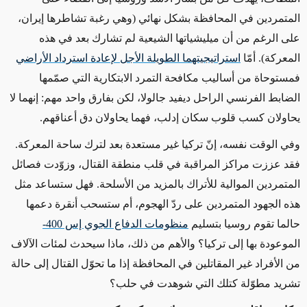
المتمردين في المحافظة بشكل نهائي (وهي رغبة تشاطرها إيران،
على الرغم من أن ميليشياتها الشيعية لم تشارك بعد في هذه
المعركة). أمّا
استراتيجيتهما الطويلة الأجل لإعادة استرداد الأراضي
فمستوحاة من أساليب مكافحة التمرد الابتكارية التي صمّمها
الضابط الفرنسي الراحل ديفيد جالولا، لكن بفارق واحد مهم: إنهما لا
يحاولان كسب قلوب سكان إدلب، فهما يحاولان دق أعناقهم.
وفي الوقت نفسه، إنّ تركيا غير مستعدة بعد لترك ساحة المعركة.
فقد عززت مراكز المراقبة في قلب منطقة القتال، وزوّدت فصائل
المتمردين الموالية للأتراك بالمزيد من الأسلحة. فهل ستساعد مثل
هذه الجهود المتمردين على ردّ الهجوم، أم ستسحب أنقرة دعمها
حالما تقوم روسيا بتسليم
منظومات الدفاع الجوي إس
400-
الموعودة بها إلى تركيا؟ والأهم من ذلك، ماذا سيحدث لمئات الآلاف
من الأفراد غير المقاتلين في المحافظة إذا ما تحوّل القتال إلى حالة
تشريد مطوّلة كتلك التي شوهدت في حلب؟