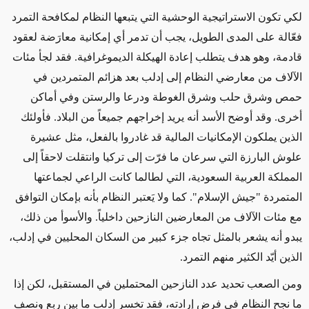
لكي تكون الاستراتيجية الوحشية التي يتبعها النظام لمكافحة التمرد
فعّالة على المدى الطويل، يجب أن تدمر أي إمكانية معارَضة لعقود
قادمة، وهو هدف يتطلب إعادة الهيكلة الديموغرافية. فقد لجأ مئات
الآلاف من معارضي النظام إلى إدلب بعد هزائم المتمردين في
حمص وشرق حلب وشرق الغوطة ودرعا والرستن وفي أماكن
أخرى. وقد أوضح الأسد أنه يريد إخراجهم جميعاً من البلاد. فأولئك
الذين يملكون الإمكانيات المالية قد غادروا بالفعل، مثل عشيرة
علوش البارزة التي سرعان ما فرّت إلى تركيا وانتقلت لاحقاً إلى
المملكة العربية السعودية، التي لطالما كانت الراعي لجماعتها
المتمردة "جيش الإسلام". كما ولا يَعتبر النظام بأنه بإمكان التوافق
مع مئات الآلاف من المعارضين النازحين داخلياً. والأسوأ من ذلك،
يبدو أنه يشعر بالمثل تجاه جزء كبير من السكان المحليين في إدلب،
الذين أيّد الكثير منهم التمرد.
ومن الصعب تحديد عدد النازحين المحتملين في المستقبل، لكن إذا
ما نجح النظام في فرض إرادته، فقد تخسر إدلب ما بين ربع ونصف