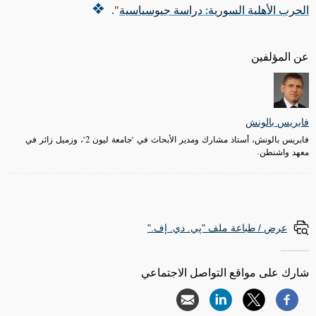
الحرب الأهلية السورية: دراسة جيوسياسية
".
عن المؤلفين
فابريس بالونش
فابريس بالونش، أستاذ مشارك ومدير الأبحاث في "جامعة ليون 2"، وزميل زائر في
معهد واشنطن.
عرض / طباعة ملف "پي. دي. إف."
شارك على مواقع التواصل الاجتماعي