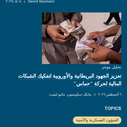
Neomi Neumann
◆
٠٧‏/٠٨‏/٢٠٢٦
تحليل موجز
تعزيز الجهود البريطانية والأوروبية لتفكيك الشبكات
المالية لحركة "حماس"
٦ أغسطس ٢٠٢٦
◆
مايكل جيكوبسون
ماثيو ليفيت
TOPICS
الشؤون العسكرية والأمنية