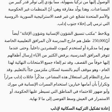
الوصول إليها من تركيا بسهولة، مما يؤدي إلى توفّر قدر كبير من
المساعدات. وهذا يولّد مفارقة وهي: أنّ المنظمات غير الحكومية
والأمم المتحدة تشجّع عن غير قصد الاستراتيجية السورية -الروسية
التي ترمي إلى إخلاء جنوب إدلب
.
ويلاحظ "مكتب تنسيق الشؤون الإنسانية وشؤون الإغاثة" أيضاً
أنّ
250,000
طفل هم خارج المدرسة لأن المرافق التعليمية الخاصة
بهم إما مدمَّرة أو تُستخدم كبيوت للمشردين داخلياً. وحتى عندما
تتوفر المرافق المدرسية، يرفض الكثير من الآباء إرسال أطفالهم
إليها خوفاً من القصف. وقد تم إلغاء جميع الامتحانات النهائية لهذا
العام - وهو موقف أليم بالنسبة لسكان ملتزمين جدّاً بالتعليم. وقد
سارع النظام إلى استغلال هذه المشاعر، مذكّراً عائلات إدلب مراراً
وتكراراً بأن أمامها خيارين: استخدام الممرات الإنسانية في مورك
وأبو ضهور للاحتماء في المناطق التي تسيطر عليها الحكومة، أو
الاستمرار في العيش وسط الفوضى إلى ما لا نهاية.
إعادة تشكيل التركيبة السكانية لإدلب