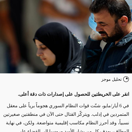
تحليل موجز
انقر على الخريطتين للحصول على إصدارات ذات دقة أعلى.
في 6 أيار/مايو، شنّت قوات النظام السوري هجوماً برياً على معقل
المتمردين في إدلب. ويتركّز القتال حتى الآن في منطقتين صغيرتين
نسبياً، وقد أحرز النظام مكاسب إقليمية متواضعة. ولكن، في نهاية
المطاف، يهدف كل من بشار الأسد وروسيا إلى القضاء على