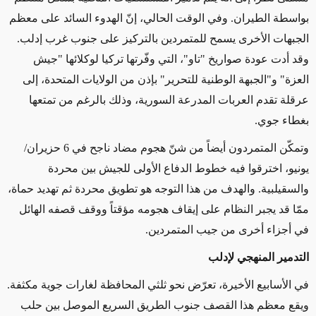
بواسطة الطيران. وفي الوقت الحالي، إنّ الهدوء السائد على معظم
الجبهات الأخرى يسمح للمتمردين بالتركيز على جنوب غرب إدلب.
وقد أدت عودة صواريخ "تاو"، التي وفّرتها تركيا لوكلائها "جيش
العزة" و"الجبهة الوطنية للتحرير" بإذن من الولايات المتحدة، إلى
عرقلة تقدم العربات المدرعة السورية، وذلك بالرغم من تمتعها
بغطاء جوي
.
وتمكّن المتمردون أيضاً من شنّ هجوم مضاد ناجح في 6 حزيران/
يونيو، اخترقوا فيه خطوط الدفاع الأولى للجيش بين محردة
والسقيلبية. والهدف من هذا التوجه هو تطويق محردة ثم تهديد حماة،
ممّا قد يجبر النظام على إيقاف هجومه مؤقتاً ووقف قصفه الهائل
في أجزاء أخرى من جيب المتمردين
.
التدمير المنهجي لإدلب
في الأسابيع الأخيرة، تعرّض نحو ثلثي المحافظة لغارات جوية مكثفة.
ويقع معظم هذا القصف جنوب الطريق السريع الموصل بين حلب