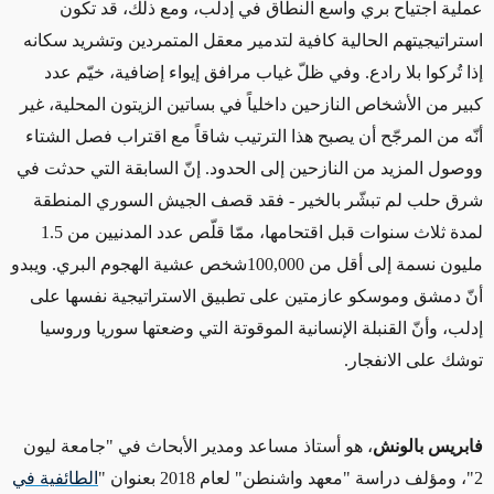
عملية اجتياح بري واسع النطاق في إدلب، ومع ذلك، قد تكون
استراتيجيتهم الحالية كافية لتدمير معقل المتمردين وتشريد سكانه
إذا تُركوا بلا رادع. وفي ظلّ غياب مرافق إيواء إضافية، خيّم عدد
كبير من الأشخاص النازحين داخلياً في بساتين الزيتون المحلية، غير
أنّه من المرجّح أن يصبح هذا الترتيب شاقاً مع اقتراب فصل الشتاء
ووصول المزيد من النازحين إلى الحدود. إنّ السابقة التي حدثت في
شرق حلب لم تبشّر بالخير - فقد قصف الجيش السوري المنطقة
لمدة ثلاث سنوات قبل اقتحامها، ممّا قلّص عدد المدنيين من 1.5
مليون نسمة إلى أقل من
100,000
شخص عشية الهجوم البري. ويبدو
أنّ دمشق وموسكو عازمتين على تطبيق الاستراتيجية نفسها على
إدلب، وأنّ القنبلة الإنسانية الموقوتة التي وضعتها سوريا وروسيا
توشك على الانفجار.
فابريس بالونش
، هو أستاذ مساعد ومدير الأبحاث في "جامعة ليون
2"، ومؤلف دراسة "معهد واشنطن" لعام 2018 بعنوان
"
الطائفية في