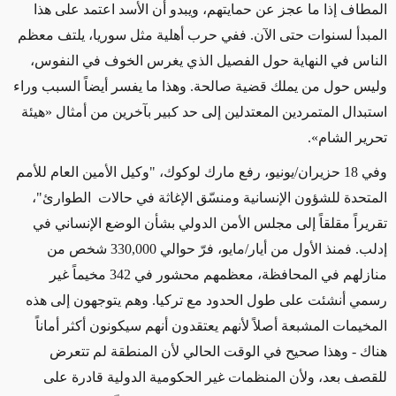
المطاف إذا ما عجز عن حمايتهم، ويبدو أن الأسد اعتمد على هذا
المبدأ لسنوات حتى الآن. ففي حرب أهلية مثل سوريا، يلتف معظم
الناس في النهاية حول الفصيل الذي يغرس الخوف في النفوس،
وليس حول من يملك قضية صالحة. وهذا ما يفسر أيضاً السبب وراء
استبدال المتمردين المعتدلين إلى حد كبير بآخرين من أمثال «هيئة
تحرير الشام».
وفي 18 حزيران/يونيو، رفع مارك لوكوك، "وكيل الأمين العام للأمم
المتحدة للشؤون الإنسانية ومنسّق الإغاثة في حالات الطوارئ"،
تقريراً مقلقاً إلى مجلس الأمن الدولي بشأن الوضع الإنساني في
إدلب. فمنذ الأول من أيار/مايو، فرّ حوالي
330,000
شخص من
منازلهم في المحافظة، معظمهم محشور في 342 مخيماً غير
رسمي أنشئت على طول الحدود مع تركيا. وهم يتوجهون إلى هذه
المخيمات المشبعة أصلاً لأنهم يعتقدون أنهم سيكونون أكثر أماناً
هناك - وهذا صحيح في الوقت الحالي لأن المنطقة لم تتعرض
للقصف بعد، ولأن المنظمات غير الحكومية الدولية قادرة على