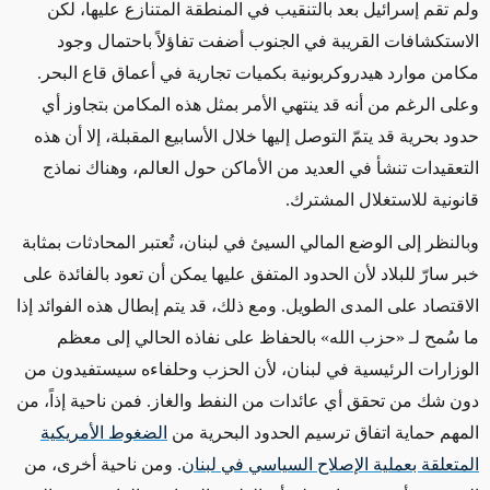
ولم تقم إسرائيل بعد بالتنقيب في المنطقة المتنازع عليها، لكن
الاستكشافات القريبة في الجنوب أضفت تفاؤلاً باحتمال وجود
مكامن موارد هيدروكربونية بكميات تجارية في أعماق قاع البحر.
وعلى الرغم من أنه قد ينتهي الأمر بمثل هذه المكامن بتجاوز أي
حدود بحرية قد يتمّ التوصل إليها خلال الأسابيع المقبلة، إلا أن هذه
التعقيدات تنشأ في العديد من الأماكن حول العالم، وهناك نماذج
قانونية للاستغلال المشترك.
وبالنظر إلى الوضع المالي السيئ في لبنان، تُعتبر المحادثات بمثابة
خبر سارّ للبلاد لأن الحدود المتفق عليها يمكن أن تعود بالفائدة على
الاقتصاد على المدى الطويل. ومع ذلك، قد يتم إبطال هذه الفوائد إذا
ما سُمح لـ «حزب الله» بالحفاظ على نفاذه الحالي إلى معظم
الوزارات الرئيسية في لبنان، لأن الحزب وحلفاءه سيستفيدون من
دون شك من تحقق أي عائدات من النفط والغاز. فمن ناحية إذاً، من
المهم حماية اتفاق ترسيم الحدود البحرية من
الضغوط الأمريكية
المتعلقة بعملية الإصلاح السياسي في لبنان
. ومن ناحية أخرى، من