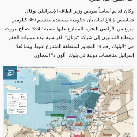
وكان قد تم أساساً تفويض وزير الطاقة الإسرائيلي يوفال
شتاينتس بإبلاغ لبنان بأن حكومته مستعدة لتقسيم 860 كيلومتر
مربع من الأراضي البحرية المتنازع عليها بنسبة 58:42 لصالح بيروت.
ويتطلع اللبنانيون إلى شركة "توتال" الفرنسية لبدء عمليات الحفر
في "البلوك رقم 9" المجاور للمنطقة المتنازع عليها، بينما تُعدّ
إسرائيل مناقصات دولية في بلوك "ألون د" المجاور.
mage