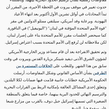
حدوث تغيير في موقف بيروت في اللحظة الأخيرة، من المقرر أن
تبدأ المحادثات في أوائل تشرين الأول/أكتوبر بعد انتهاء الأعياد
اليهودية. وبرعاية وفد أمريكي، سيلتقي ممثلو الدولتين في مقر
"قوة الأمم المتحدة المؤقتة في لبنان" ("اليونيفيل") في الناقورة.
كما سيحضر الجلسات مقرر للأمم المتحدة بناء على إصرار لبنان،
لكن ملاحظاته لن تُرفع إلى الأمم المتحدة بسبب اعتراض إسرائيل.
وتم تحقيق الانفراجة بعد أن قام مساعد وزير الخارجية الأمريكي
لشؤون الشرق الأدنى ديفيد شينكر بزيارة القدس وبيروت في وقت
سابق من هذا الشهر. وللتغلب على
الخلافات المستمرة بين
الطرفين
بشأن الأساس القانوني وشكل المفاوضات، أرسلت
الحكومة الأمريكية خطابات جانبية قدّمت فيها ضمانات لكلا البلدين.
وتتعلق إحدى المشاكل العالقة بإمكانية الربط بين القرارات البحرية
والترسيم النهائي للحدود البرية بينهما، خاصة فيما يتعلق بالمنطقة
الصغيرة التي تسميها إسرائيل جبل دوف، بالقرب من مزارع شبعا
على سفوح جبل الشيخ.