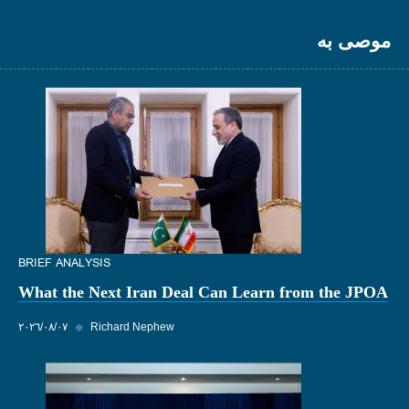
موصى به
BRIEF ANALYSIS
What the Next Iran Deal Can Learn from the JPOA
Richard Nephew
◆
٠٧‏/٠٨‏/٢٠٢٦