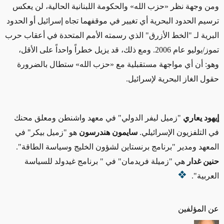
ومن وجهة نظر «حزب الله» والحكومة اللبنانية الحالية، لن يعكس
ترسيم الحدود البحرية أي تغيير في موقفهما تجاه إسرائيل أو الحدود
البرية لـ "الخط الأزرق" الذي رسمته الأمم المتحدة في أعقاب حرب
تموز/يوليو عام 2006. ومع ذلك، قد يزيل خطراً واحداً على الأقل،
وهو: أن أي مواجهة مستقبلية مع «حزب الله» ستطال بالضرورة
حقول الغاز البحرية لإسرائيل.
إيهود يعاري
"زميل ليفر الدولي" في معهد واشنطن ومعلق محنك
في التلفزيون الإسرائيلي.
سايمون هندرسون
هو "زميل بيكر" في
المعهد ومدير "برنامج برنستاين لشؤون الخليج وسياسة الطاقة".
حنين غدار
هي "زميلة فريدمان" في " برنامج غيدولد للسياسة
العربية".
عن المؤلفين