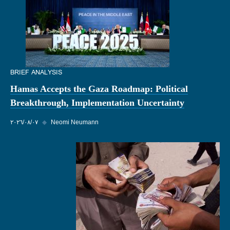
BRIEF ANALYSIS
Hamas Accepts the Gaza Roadmap: Political
Breakthrough, Implementation Uncertainty
Neomi Neumann
◆
٠٧‏/٠٨‏/٢٠٢٦