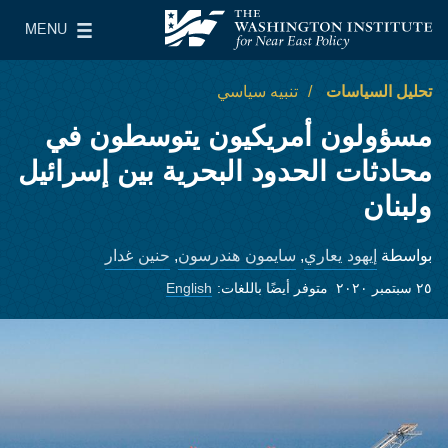
Skip to main content
MENU
معهد واشنطن لسياسات الشرق الأدنى
le Main Menu
تحليل السياسات
تنبيه سياسي
مسؤولون أمريكيون يتوسطون في
محادثات الحدود البحرية بين إسرائيل
ولبنان
إيهود يعاري
سايمون هندرسون
حنين غدار
بواسطة
,
,
٢٥ سبتمبر ٢٠٢٠
متوفر أيضًا باللغات:
English