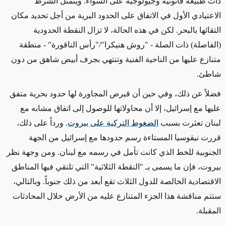
ذات طبيعة قانونية وجيولوجية على السواء. ويتمثل الشرط
الاعتيادي الأول في الاتفاق على الحدود البرية من أجل تحديد مكان
التقائها بالبحر. لكن في هذه الحالة، لا تزال النقطة الحدودية
(الفاصلة) ذات الصلة - "روش هنيكرا"/"رأس الناقورة" - منطقة
متنازع عليها من الناحية الفنية وتنتهي بجرف أبيض شاهق من دون
شاطئ.
فضلاً عن ذلك، وفي حين أن قبرص المجاورة لها حدود بحرية متفق
عليها مع إسرائيل، إلا أن محاولاتها للوصول إلى اتفاق مشابه مع
لبنان تعثرت بسبب
الضغوط التركية على بيروت
. ورداً على ذلك،
قررت نيقوسيا المستاءة رسم حدودها مع إسرائيل من الجهة
الجنوبية للخط الذي كانت تأمل في رسمه مع لبنان. ومن وجهة نظر
بيروت، فإن ما يسمى بـ "النقطة الثلاثية" التي تلتقي فيها المناطق
الاقتصادية الخالصة للدول الثلاث تقع أبعد من ذلك جنوباً. وبالتالي،
ستتم مناقشة هذا الجزء المتنازع عليه من الأرض خلال المحادثات
المقبلة.