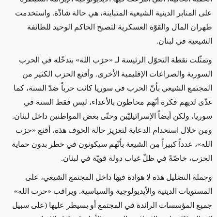
على المنابر الدينية الشيعية المتباينة، هي حالة شاذّة. واستخدمت
طهران المال والقوّة العسكرية لتصبح الحاكم الوحيد للطائفة
الشيعية في لبنان.
وتمثّلت نقطة التحوّل الرئيسة لـ
«
حزب الله
»
بتدخّله في الحرب
السورية والصراعات الإقليمية الأخرى. وأقنع الحزب الكثير من
المجتمع الشيعي بأنّ الحرب في سوريا كانت حرباً ضدّ السنة، كما
غذّى لديهم فكرة أنّهم محاطون بالأعداء، ليس فقط
السنة
في
سوريا، ولكن أيضاً الإسرائيليّين وحتّى بعض المواطنين داخل لبنان.
ومِن خلال استخدام الدعاية لتعزيز حالة الخوف هذه، أقنع
«
حزب
الله
»
، عدداً كبيراً مِن
الشيعة
بأنّهم سيكونون في خطر
بدون حماية
الحزب
، خاصّةً في ظلّ غياب دولة قويّة في لبنان.
وحملة التضليل هذه لا هوادة فيها داخل المجتمع الشيعي، على
المستويات الدينية والأيديولوجية والسياسية. ويراقب
«
حزب الله
»
جميع
المؤسسات الرائدة في المجتمع
أو يسيطر عليها
(على سبيل