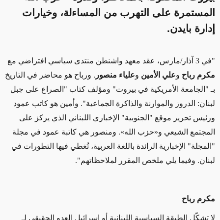
المستمرة على التهرب من المساءلة، وخيارات
إدارة بايدن.
"في 3 آذار/مارس، عقد معهد واشنطن منتدى سياسي افتراضي مع
مكرم رباح
و
علي الأمين
و
علياء منصور
. ورباح هو محاضر في التاريخ
بـ "الجامعة الأمريكية في بيروت" ومؤلف كتاب "الصراع على جبل
لبنان: الدروز والموارنة والذاكرة الجماعية". وأمين هو كاتب عمود
ورئيس تحرير موقع "الجنوبية" الإخباري اللبناني الذي يركز على
المجتمع الشيعي و
«
حزب الله
»
. ومنصور هي كاتبة عمود في مجلة
"المجلة" الإخبارية الرائدة باللغة العربية، تُغطي فيها التطورات في
لبنان. وفيما يلي ملخص المقرر لملاحظاتهم".
مكرم رباح
لا تشكّل الطبقة السياسية اللبنانية أو إسرائيل العدو الحقيقي لـ