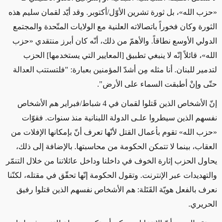
«
حزب الله
»
، بل ثورة تشرين الأوّل/أكتوبر. وقد أيّد لقمان سليم هذه
الثورة وكان فخوراً
باتصالاته
العلنية مع الولايات المتّحدة والمجتمع
الدولي الأوسع نطاقاً. والأهمّ من ذلك، أنّه كان أبرز منتقدي
«
حزب
الله
»
، قائلاً إنّه لا ينبغي تطبيق [المعايير التي يستخدمها] الحزب
لتدمير للبنان. أنا مثله مِن أشدّ المؤمنين بعبارة: "فلتستتب العدالة
حتّى وإنْ أطبقت السماء على الأرض".
إنّ الأشخاص الذين قَتلوا لقمان في 4 شباط/فبراير هم الأشخاص
نفسهم الذين سيطروا علـى الدولة اللبنانية منذ سنوات. فقوّات
«
حزب الله
»
تقوم بأعمال القتل لأنّها تعرف أنّ بإمكانها الإفلات
من
العقاب
، بينما لا تتمكن الحكومة من محاسبتها. بالإضافة إلى ذلك،
يحاول الحزب إثارة الخوف في داخلنا وداخل عائلاتنا من خلال التنمّر
والتهديدات عبر الإنترنت. وتقول الحكومة إنّها تحقّق في مقتله، لكنّنا
نعرف بالفعل هويّة القَتَلة: هم الأشخاص نفسهم الذين قتلوا رفيق
الحريري.