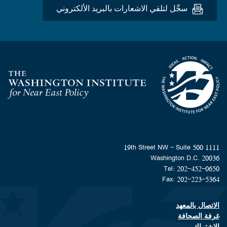
سجِّل لتلقي الاشعارات بالبريد الألكتروني
Homepage
1111 19th Street NW - Suite 500
Washington D.C. 20036
Tel: 202-452-0650
Fax: 202-223-5364
الاتصال بالمعهد
Footer contact links
غرفة الصحافة
الاشتراك