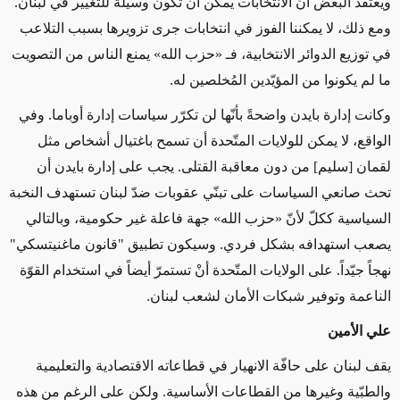
ويعتقد البعض أنّ الانتخابات يمكن أن تكون وسيلة للتغيير في لبنان.
ومع ذلك، لا يمكننا الفوز في انتخابات جرى تزويرها بسبب التلاعب
في توزيع الدوائر الانتخابية، فـ
«
حزب الله
»
يمنع الناس من التصويت
ما لم يكونوا من المؤيّدين المُخلصين له.
وكانت إدارة بايدن واضحةً بأنّها لن تكرّر سياسات إدارة أوباما. وفي
الواقع، لا يمكن للولايات المتّحدة أن تسمح باغتيال أشخاص مثل
لقمان [سليم] من دون معاقبة القتلى. يجب
على إدارة بايدن أن
تحث
صانعي السياسات على تبنّي عقوبات ضدّ لبنان تستهدف النخبة
السياسية ككلّ لأنّ
«
حزب الله
»
جهة فاعلة غير حكومية، وبالتالي
يصعب استهدافه بشكل فردي. وسيكون تطبيق "قانون ماغنيتسكي"
نهجاً جيّداً. على الولايات المتّحدة أنْ تستمرّ أيضاً في استخدام القوّة
الناعمة وتوفير شبكات الأمان لشعب لبنان.
علي الأمين
يقف لبنان على حافّة الانهيار في قطاعاته الاقتصادية والتعليمية
والطبّية وغيرها من القطاعات الأساسية. ولكن على الرغم من هذه