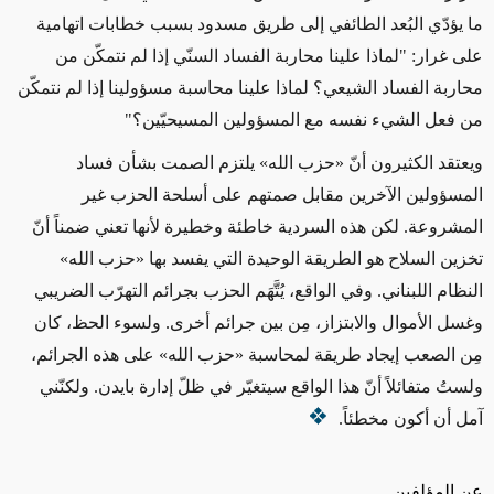
ما يؤدّي البُعد الطائفي إلى طريق مسدود بسبب خطابات اتهامية
على غرار: "لماذا علينا محاربة الفساد السنّي إذا لم نتمكّن من
محاربة الفساد الشيعي؟ لماذا علينا محاسبة مسؤولينا إذا لم نتمكّن
من فعل الشيء نفسه مع المسؤولين المسيحيّين؟"
ويعتقد الكثيرون أنّ
«
حزب الله
»
يلتزم الصمت بشأن فساد
المسؤولين الآخرين مقابل صمتهم
على أسلحة الحزب غير
المشروعة
. لكن
هذه السردية خاطئة وخطيرة لأنها تعني ضمناً
أنّ
تخزين
السلاح
هو الطريقة الوحيدة التي يفسد بها
«
حزب الله
»
النظام اللبناني. وفي الواقع، يُتَّهَم الحزب بجرائم التهرّب الضريبي
وغسل الأموال والابتزاز، مِن بين جرائم أخرى. ولسوء الحظ، كان
مِن الصعب إيجاد طريقة لمحاسبة
«
حزب الله
»
على هذه الجرائم،
ولستُ متفائلاً أنّ هذا الواقع سيتغيّر في ظلّ إدارة بايدن. ولكنّني
آمل أن أكون مخطئاً.
عن المؤلفين