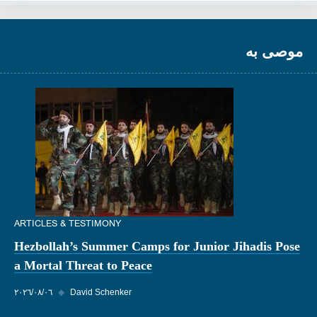
موصى به
ARTICLES & TESTIMONY
Hezbollah’s Summer Camps for Junior Jihadis Pose
a Mortal Threat to Peace
David Schenker
◆
٠٦‏/٠٨‏/٢٠٢٦