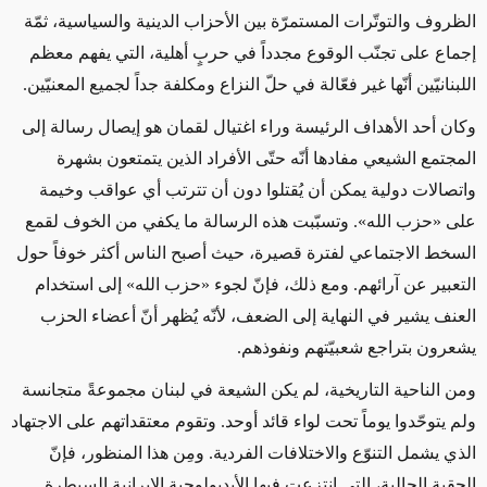
الظروف والتوتّرات المستمرّة بين الأحزاب الدينية والسياسية، ثمّة
إجماع على تجنّب الوقوع مجدداً في حربٍ أهلية، التي يفهم معظم
اللبنانيّين أنّها غير فعّالة في حلّ النزاع ومكلفة جداً لجميع المعنيّين.
وكان
أحد الأهداف الرئيسة
وراء
اغتيال لقمان
هو
إيصال رسالة إلى
المجتمع الشيعي مفادها أنّه حتّى الأفراد الذين
يتمتعون بشهرة
واتصالات
دولية يمكن أن يُقتلوا
دون أن تترتب أي عواقب وخيمة
على
«
حزب الله
»
. وتسبّبت هذه الرسالة ما يكفي من الخوف لقمع
السخط الاجتماعي لفترة قصيرة، حيث أصبح الناس أكثر خوفاً حول
التعبير عن آرائهم. ومع ذلك، فإنّ لجوء
«
حزب الله
»
إلى استخدام
العنف يشير في النهاية إلى الضعف، لأنّه يُظهر أنّ أعضاء الحزب
يشعرون بتراجع شعبيّتهم ونفوذهم.
ومن الناحية التاريخية، لم يكن الشيعة في لبنان مجموعةً متجانسة
ولم يتوحّدوا يوماً تحت لواء قائد أوحد. وتقوم معتقداتهم على الاجتهاد
الذي يشمل التنوّع والاختلافات الفردية. ومِن هذا المنظور، فإنّ
الحقبة الحالية، التي انتزعت فيها الأيديولوجية الإيرانية السيطرة