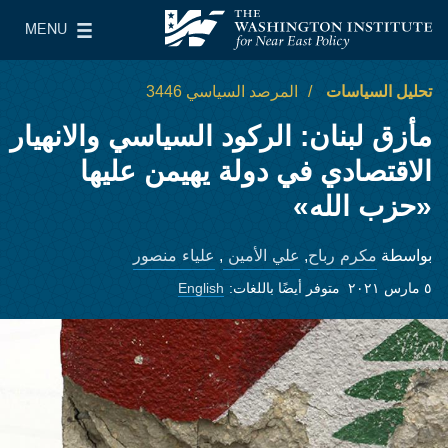
Skip to main content
MENU
معهد واشنطن لسياسات الشرق الأدنى
le Main Menu
تحليل السياسات
المرصد السياسي 3446
مأزق لبنان: الركود السياسي والانهيار
الاقتصادي في دولة يهيمن عليها
«حزب الله»
مكرم رباح
علي الأمين
علياء منصور
بواسطة
,
,
٥ مارس ٢٠٢١
متوفر أيضًا باللغات:
English