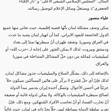
المثال، "المجلس الإسلامي الشيعي الأعلى" و "دار الإفتاء
الجعفري")
، ويستغلّ وسائل الإعلام لتوصيل رسالته.
علياء منصور
يمكن وصف مشكلة لبنان بأنّها قضية إقليمية، حيث تعاني منها
جميع
الدول الخاضعة للنفوذ الايراني، كما أن انهيار لبنان يشبه ما حدث
في العراق وسوريا. وتعتقد طهران أنّ سيطرتها تمتدّ إلى بغداد
ودمشق وبيروت، لذلك لا يمكن العثور على إجابة لـ
«
حزب الله
»
أو
لميليشيات مُماثلة من دون حلّ المشاكل المتداخلة في سوريا
والعراق.
بالإضافة إلى ذلك، يشكّل السلاح والميليشيات جذورَ مشاكل لبنان،
لذلك فإنّ أي حلّ مُقترَح لا يركّز على هاتَين المسألتَين سيكون حلاً
جزئيّاً في
أحسن الأحوال
. وتتمثّل أجندة إيران بتدمير مبدأ الدولة
لصالح سيطرة الميليشيات بالوكالة. ولا يمكن لدولة غائبة أو ضعيفة
أنْ تحارب الفساد أو أنْ تحاسب الأفراد المُنتهِكين. ومع ذلك، فإنّ
تعزيز سلطة الدولة ببساطة ليس حلّاً بحدّ ذاته في لبنان،
حيث
غالباً