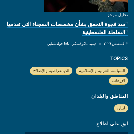
تحليل موجز
"سد فجوة التحقق بشأن مخصصات السجناء التي تقدمها
"السلطة الفلسطينية
٣ أغسطس ٢٠٢٦
◆
ديفيد ماكوفسكي
نافا جولدشتاين
TOPICS
السياسة العربية والإسلامية
الديمقراطية والإصلاح
الإرهاب
المناطق والبلدان
لبنان
ابق على اطلاع